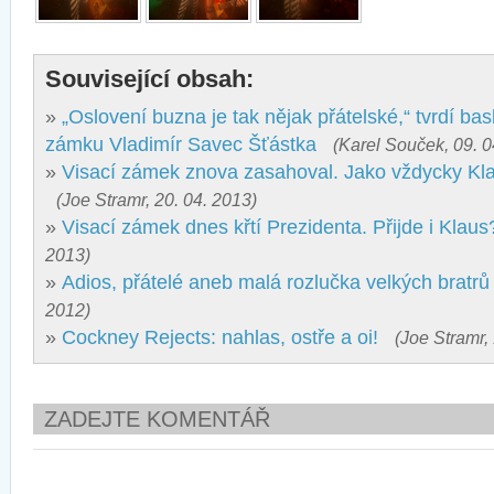
Související obsah:
»
„Oslovení buzna je tak nějak přátelské,“ tvrdí bas
zámku Vladimír Savec Šťástka
(Karel Souček, 09. 0
»
Visací zámek znova zasahoval. Jako vždycky Klas
(Joe Stramr, 20. 04. 2013)
»
Visací zámek dnes křtí Prezidenta. Přijde i Klaus
2013)
»
Adios, přátelé aneb malá rozlučka velkých bratrů
2012)
»
Cockney Rejects: nahlas, ostře a oi!
(Joe Stramr,
ZADEJTE KOMENTÁŘ