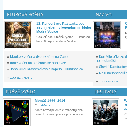
KLUBOVÁ SCÉNA
NAŽIVO
12. Koncert pro Kaštánka pod
Q
širým nebem v legendárním klubu
K
Modrá Vopice
D
Čas letí neskutečně rychle.... I letos se
Q
bude 8. srpna v klubu Modrá...
28.07.
07.08.
»
Magický večer a dvojitý křest na Cargo...
»
Kurt Vile přiveze
nejosobnější...
»
Indie večer na smíchovské náplavce
»
Slavící Kandráčov
»
Jana Uriel Kratochvílová s kapelou Illuminati.ca...
»
Mezi melancholií a
»
zobrazit více...
»
zobrazit více...
PRÁVĚ VYŠLO
FESTIVALY
Montáž 1996–2014
Fe
»
Traband
rů
g
Nová retrospektiva v dvaceti jedna
V 
písních přináší průřez proměnlivou...
pr
02.08.
02.08.