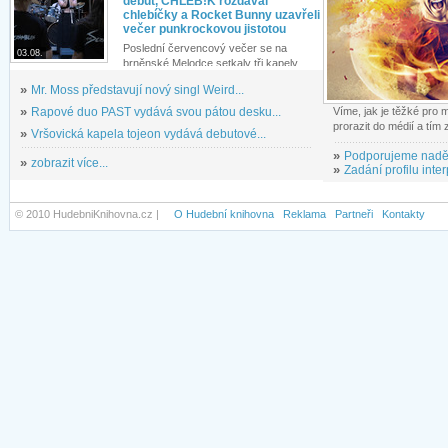
debut, CHLEB!K rozdával
chlebíčky a Rocket Bunny uzavřeli
večer punkrockovou jistotou
Poslední červencový večer se na
03.08.
brněnské Melodce setkaly tři kapely...
»
Mr. Moss představují nový singl Weird...
»
Rapové duo PAST vydává svou pátou desku...
Víme, jak je těžké pro
prorazit do médií a tím
»
Vršovická kapela tojeon vydává debutové...
»
Podporujeme nadě
»
zobrazit více...
»
Zadání profilu inter
© 2010 HudebniKnihovna.cz |
O Hudební knihovna
Reklama
Partneři
Kontakty