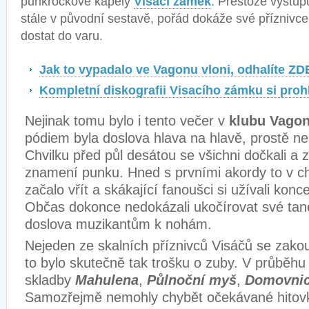
punkrockové kapely
Visací zámek
. Přestože vystupuj
stále v původní sestavě, pořád dokáže své příznivce
dostat do varu.
Jak to vypadalo ve Vagonu vloni, odhalíte ZD
Kompletní diskografii Visacího zámku si pro
Nejinak tomu bylo i tento večer v
klubu Vago
pódiem byla doslova hlava na hlavě, prostě n
Chvilku před půl desátou se všichni dočkali a 
znamení punku. Hned s prvními akordy to v 
začalo vřít a skákající fanoušci si užívali konc
Občas dokonce nedokázali ukočírovat své tane
doslova muzikantům k nohám.
Nejeden ze skalních příznivců Visáčů se zakou
to bylo skutečně tak trošku o zuby. V průběhu
skladby
Mahulena
,
Půlnoční myš
,
Domovni
Samozřejmě nemohly chybět očekávané hitov