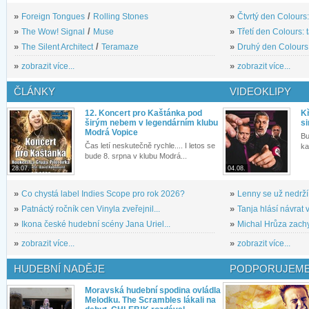
»
Foreign Tongues
/
Rolling Stones
»
Čtvrtý den Colours:
»
The Wow! Signal
/
Muse
»
Třetí den Colours: 
»
The Silent Architect
/
Teramaze
»
Druhý den Colours: 
»
zobrazit více...
»
zobrazit více...
ČLÁNKY
VIDEOKLIPY
12. Koncert pro Kaštánka pod
Kř
širým nebem v legendárním klubu
si
Modrá Vopice
Bu
Čas letí neskutečně rychle.... I letos se
ka
bude 8. srpna v klubu Modrá...
28.07.
04.08.
»
Co chystá label Indies Scope pro rok 2026?
»
Lenny se už nedrží
»
Patnáctý ročník cen Vinyla zveřejnil...
»
Tanja hlásí návrat v
»
Ikona české hudební scény Jana Uriel...
»
Michal Hrůza zachyc
»
zobrazit více...
»
zobrazit více...
HUDEBNÍ NADĚJE
PODPORUJEME
Moravská hudební spodina ovládla
Melodku. The Scrambles lákali na