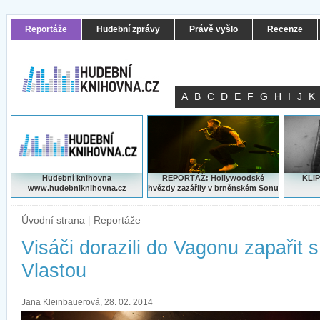
Reportáže
Hudební zprávy
Právě vyšlo
Recenze
A
B
C
D
E
F
G
H
I
J
K
Hudební knihovna
REPORTÁŽ: Hollywoodské
KLIP
www.hudebniknihovna.cz
hvězdy zazářily v brněnském Sonu
Úvodní strana
|
Reportáže
Visáči dorazili do Vagonu zapařit s
Vlastou
Jana Kleinbauerová, 28. 02. 2014