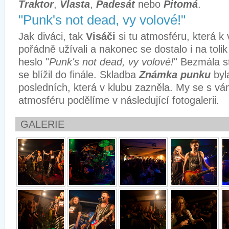
Traktor
,
Vlasta
,
Padesát
nebo
Pitomá
.
"Punk's not dead, vy volové!"
Jak diváci, tak
Visáči
si tu atmosféru, která k 
pořádně užívali a nakonec se dostalo i na tol
heslo "
Punk's not dead, vy volové!
" Bezmála s
se blížil do finále. Skladba
Známka punku
byl
posledních, která v klubu zazněla. My se s vám
atmosféru podělíme v následující fotogalerii.
GALERIE