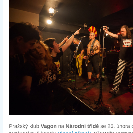
Pražský klub
Vagon
na
Národní třídě
se 26. února o