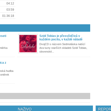
04:12
03:59
01:36:18
eseti
Szidi Tobias je přesvědčivá v
každém pocitu, v každé náladě
DvojCD s názvem Sedmoláska nabízí
niérka
dva tucty starších skladeb Szidi Tobias,
slovenské...
ica z
enská hudba
soniérek
NAŽIVO
REPOR