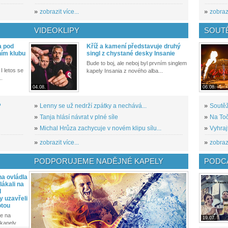
»
zobrazit více...
»
zobrazi
VIDEOKLIPY
SOUT
a pod
Kříž a kamení představuje druhý
ním klubu
singl z chystané desky Insanie
Bude to boj, ale neboj byl prvním singlem
I letos se
kapely Insania z nového alba...
..
04.08.
06.08.
?
»
Lenny se už nedrží zpátky a nechává...
»
Soutěž
»
Tanja hlásí návrat v plné síle
»
Na Toč
»
Michal Hrůza zachycuje v novém klipu sílu...
»
Vyhraj
»
zobrazit více...
»
zobrazi
PODPORUJEME NADĚJNÉ KAPELY
PODCA
a ovládla
ákali na
l
y uzavřeli
otou
e na
19.07.
kapely...