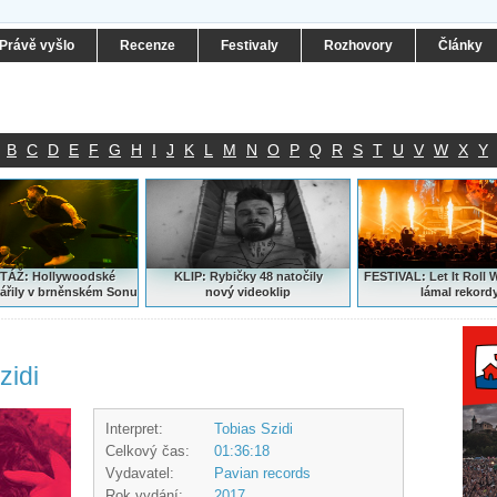
Právě vyšlo
Recenze
Festivaly
Rozhovory
Články
B
C
D
E
F
G
H
I
J
K
L
M
N
O
P
Q
R
S
T
U
V
W
X
Y
ÁŽ: Hollywoodské
KLIP: Rybičky 48 natočily
FESTIVAL:
Let It Roll 
ářily v brněnském Sonu
nový
videoklip
lámal rekord
zidi
Interpret:
Tobias Szidi
Celkový čas:
01:36:18
Vydavatel:
Pavian records
Rok vydání:
2017