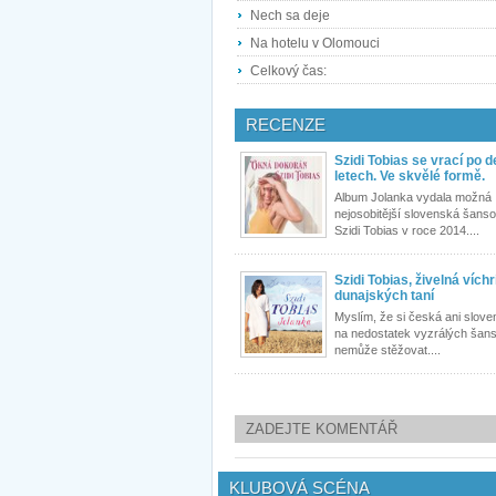
Nech sa deje
Na hotelu v Olomouci
Celkový čas:
RECENZE
Szidi Tobias se vrací po d
letech. Ve skvělé formě.
Album Jolanka vydala možná
nejosobitější slovenská šanso
Szidi Tobias v roce 2014....
Szidi Tobias, živelná víchr
dunajských taní
Myslím, že si česká ani slov
na nedostatek vyzrálých šan
nemůže stěžovat....
ZADEJTE KOMENTÁŘ
KLUBOVÁ SCÉNA