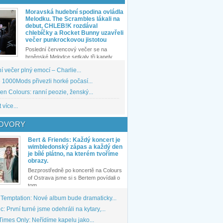
Moravská hudební spodina ovládla
Melodku. The Scrambles lákali na
debut, CHLEB!K rozdával
chlebíčky a Rocket Bunny uzavřeli
večer punkrockovou jistotou
Poslední červencový večer se na
brněnské Melodce setkaly tři kapely...
 večer plný emocí – Charlie...
1000Mods přivezli horké počasí...
den Colours: ranní peozie, ženský...
 více...
OVORY
Bert & Friends: Každý koncert je
wimbledonský zápas a každý den
je bílé plátno, na kterém tvoříme
obrazy.
Bezprostředně po koncertě na Colours
of Ostrava jsme si s Bertem povídali o
tom,...
 Temptation: Nové album bude dramaticky...
: První turné jsme odehráli na kytary,...
imes Only: Neřídíme kapelu jako...