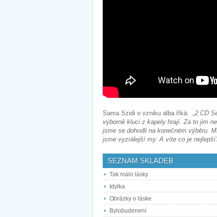
Sama Szidi o vzniku alba říká:
„2 CD Se
výborně kluci z kapely hrají. Za to jim 
jsme se dohodli na konečném výběru. Mn
jsme vyzrálejší my. A víte co je nejlepš
SEZNAM SKLADEB
Tak málo lásky
Idylka
Obrázky o láske
Bylobudenení