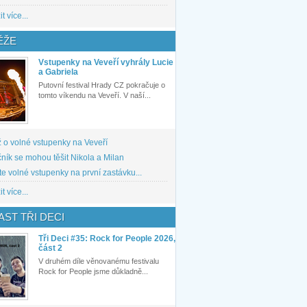
t více...
ĚŽE
Vstupenky na Veveří vyhrály Lucie
a Gabriela
Putovní festival Hrady CZ pokračuje o
tomto víkendu na Veveří. V naší...
 o volné vstupenky na Veveří
ník se mohou těšit Nikola a Milan
te volné vstupenky na první zastávku...
t více...
ST TŘI DECI
Tři Deci #35: Rock for People 2026,
část 2
V druhém díle věnovanému festivalu
Rock for People jsme důkladně...