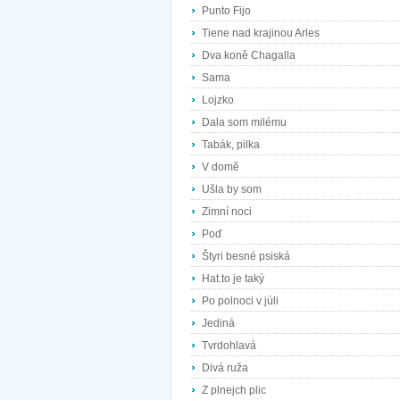
Punto Fijo
Tiene nad krajinou Arles
Dva koně Chagalla
Sama
Lojzko
Dala som milému
Tabák, pilka
V domě
Ušla by som
Zimní noci
Poď
Štyri besné psiská
Hat.to je taký
Po polnoci v júli
Jediná
Tvrdohlavá
Divá ruža
Z plnejch plic