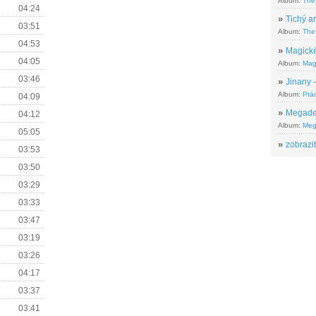
Album:
The
04:24
»
Tichý ar
03:51
Album:
The 
04:53
»
Magické
04:05
Album:
Mag
03:46
»
Jinany –
Album:
Ptác
04:09
»
Megadeth
04:12
Album:
Meg
05:05
»
zobrazit
03:53
03:50
03:29
03:33
03:47
03:19
03:26
04:17
03:37
03:41