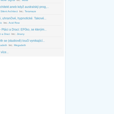
 Wow! Signal
Int.:
Muse
chitekt aneb když australský prog,...
Silent Architect
Int.:
Teramaze
, uhrančivé, hypnotické. Takové...
ic
Int.:
Acid Row
 Ptáci a Draci: EPčko, se kterým...
i a Draci
Int.:
Jinany
 se (studiově) loučí vynikající...
adeth
Int.:
Megadeth
 více...