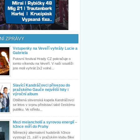
NÍ ZPRÁVY
Vstupenky na Veveří vyhrály Lucie a
Gabriela
Putovní festival Hrady CZ pokračuje o
tomto víkendu na Veveří. V naší soutěži
jste moli vyhrát 2x2 volné...
Slavící Kandráčovci přivezou do
pražského Gauče největší hity i
výroční album
Oblíbená slovenská kapela Kandráčovci
se letos v srpnu představí také českému
publiku. Ve středu...
Mezi melancholií a syrovou energií –
h3nce míří do Prahy
Německý alternativní hudebník h3nce
vystoupí 21. září v pražském klubu Bike