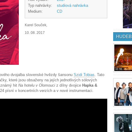
Typ nahrávky:
studiová nahrávka
Medium:
CD
Karel Souček,
10. 08. 2017
HUDEB
06.08.
rového dvojalba slovenské hvězdy šansonu
Szidi Tobias
. Tato
čky, které jsou obsaženy na jejích jednotlivých sólových
i známý hit
Na hotelu v Olomouci
z dílny dvojice
Hapka &
4 písní v koncertních verzích a v nové instrumentaci.
05.08.