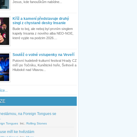
Jesus, kde fanouškům nabídne...
Kříž a kamení představuje druhý
singl z chystané desky Insanie
Bude to boj, ale neboj byl prvním singlem
kapely Insania z nového alba NEO-NOE,
které vyjde na podzim 2026....
Soutěž o volné vstupenky na Veveří
Putovní hudebně-kulturní festival Hrady CZ
míří po Točníku, Kunětické hoře, Švihově a
Hluboké nad Vltavou...
íce...
ZE
nestárnou, na Foreign Tongues se
.
eign Tongues
Int.:
Rolling Stones
use míří ke hvězdám