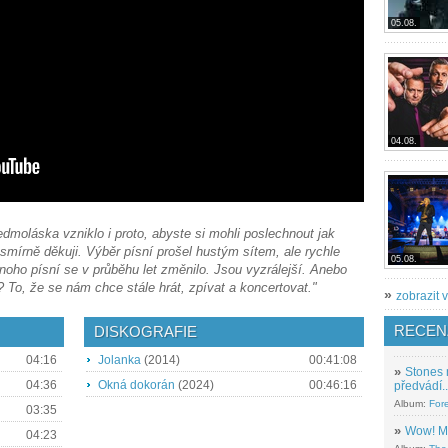
05.08.
04.08.
dmoláska vzniklo i proto, abyste si mohli poslechnout jak
nesmírně děkuji. Výběr písní prošel hustým sítem, ale rychle
05.08.
oho písní se v průběhu let změnilo. Jsou vyzrálejší. Anebo
í? To, že se nám chce stále hrát, zpívat a koncertovat."
»
zobrazit v
RECEN
DISKOGRAFIE
04:16
Jolanka
(2014)
00:41:08
»
Stones 
04:36
Okná dokorán
(2024)
00:46:16
předvádí..
Album:
For
03:35
»
Wow! M
04:23