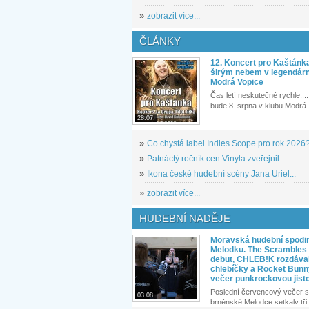
»
zobrazit více...
ČLÁNKY
12. Koncert pro Kaštánk
širým nebem v legendár
Modrá Vopice
Čas letí neskutečně rychle.... 
bude 8. srpna v klubu Modrá.
28.07.
»
Co chystá label Indies Scope pro rok 2026
»
Patnáctý ročník cen Vinyla zveřejnil...
»
Ikona české hudební scény Jana Uriel...
»
zobrazit více...
HUDEBNÍ NADĚJE
Moravská hudební spodin
Melodku. The Scrambles l
debut, CHLEB!K rozdáva
chlebíčky a Rocket Bunn
večer punkrockovou jist
Poslední červencový večer s
03.08.
brněnské Melodce setkaly tři 