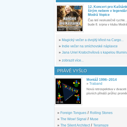
12. Koncert pro Kaštán
širým nebem v legendár
Modrá Vopice
Čas letí neskutečně rychle...
bude 8. srpna v klubu Modrá
28.07.
»
Magický večer a dvojitý křest na Cargo...
»
Indie večer na smíchovské náplavce
»
Jana Uriel Kratochvílová s kapelou Illuminat
»
zobrazit více...
PRÁVĚ VYŠLO
Montáž 1996–2014
»
Traband
Nová retrospektiva v dvaceti
písních přináší průřez proměn
02.08.
»
Foreign Tongues
/
Rolling Stones
»
The Wow! Signal
/
Muse
»
The Silent Architect
/
Teramaze