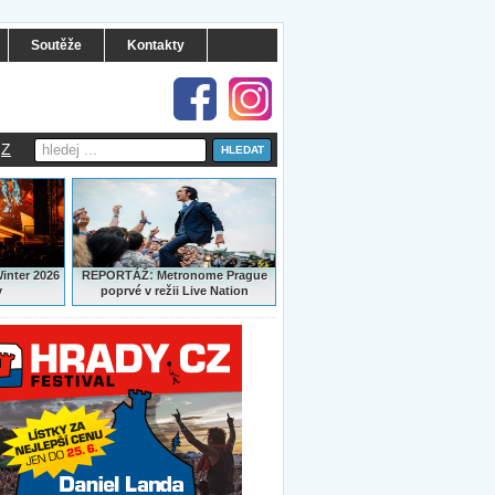
Soutěže
Kontakty
Z
:
Winter 2026
REPORTÁŽ
Metronome Prague
y
poprvé v režii Live Nation