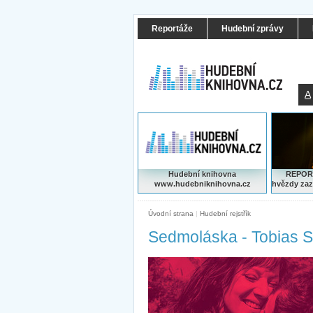
Reportáže
Hudební zprávy
A
Hudební knihovna
REPORT
www.hudebniknihovna.cz
hvězdy zaz
Úvodní strana
|
Hudební rejstřík
Sedmoláska - Tobias S