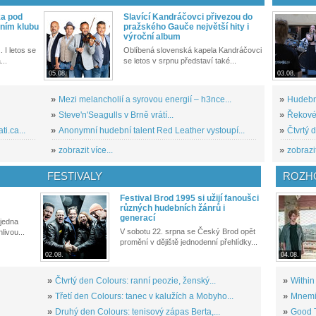
ka pod
Slavící Kandráčovci přivezou do
ním klubu
pražského Gauče největší hity i
výroční album
. I letos se
Oblíbená slovenská kapela Kandráčovci
...
se letos v srpnu představí také...
05.08.
03.08.
»
Mezi melancholií a syrovou energií – h3nce...
»
Hudební
»
Steve'n'Seagulls v Brně vrátí...
»
Řekové 
i.ca...
»
Anonymní hudební talent Red Leather vystoupí...
»
Čtvrtý 
»
zobrazit více...
»
zobrazit
FESTIVALY
ROZH
Festival Brod 1995 si užijí fanoušci
různých hudebních žánrů i
generací
 jedna
V sobotu 22. srpna se Český Brod opět
livou...
promění v dějiště jednodenní přehlídky...
02.08.
04.08.
»
Čtvrtý den Colours: ranní peozie, ženský...
»
Within
»
Třetí den Colours: tanec v kalužích a Mobyho...
»
Mnemic
»
Druhý den Colours: tenisový zápas Berta,...
»
Good T