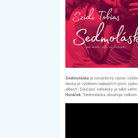
Sedmoláska
je romantický název výbě
deska je výběrem nejlepších písní zpěva
albech. Součástí nahrávky je také velm
Horáček
. Sedmoláska obsahuje celkem 2