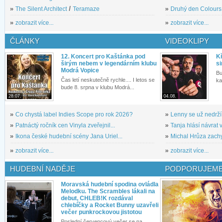
»
The Silent Architect
/
Teramaze
»
Druhý den Colours: 
»
zobrazit více...
»
zobrazit více...
ČLÁNKY
VIDEOKLIPY
12. Koncert pro Kaštánka pod
Kř
širým nebem v legendárním klubu
si
Modrá Vopice
Bu
Čas letí neskutečně rychle.... I letos se
ka
bude 8. srpna v klubu Modrá...
28.07.
04.08.
»
Co chystá label Indies Scope pro rok 2026?
»
Lenny se už nedrží
»
Patnáctý ročník cen Vinyla zveřejnil...
»
Tanja hlásí návrat v
»
Ikona české hudební scény Jana Uriel...
»
Michal Hrůza zachyc
»
zobrazit více...
»
zobrazit více...
HUDEBNÍ NADĚJE
PODPORUJEME
Moravská hudební spodina ovládla
Melodku. The Scrambles lákali na
debut, CHLEB!K rozdával
chlebíčky a Rocket Bunny uzavřeli
večer punkrockovou jistotou
Poslední červencový večer se na