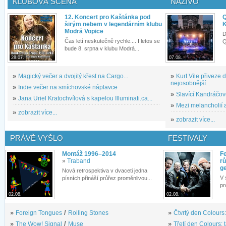
KLUBOVÁ SCÉNA
NAŽIVO
12. Koncert pro Kaštánka pod
Q
širým nebem v legendárním klubu
K
Modrá Vopice
D
Čas letí neskutečně rychle.... I letos se
Q
bude 8. srpna v klubu Modrá...
28.07.
07.08.
»
Magický večer a dvojitý křest na Cargo...
»
Kurt Vile přiveze
nejosobnější...
»
Indie večer na smíchovské náplavce
»
Slavící Kandráčov
»
Jana Uriel Kratochvílová s kapelou Illuminati.ca...
»
Mezi melancholií a
»
zobrazit více...
»
zobrazit více...
PRÁVĚ VYŠLO
FESTIVALY
Montáž 1996–2014
Fe
»
Traband
rů
g
Nová retrospektiva v dvaceti jedna
V 
písních přináší průřez proměnlivou...
pr
02.08.
02.08.
»
Foreign Tongues
/
Rolling Stones
»
Čtvrtý den Colours:
»
The Wow! Signal
/
Muse
»
Třetí den Colours: 