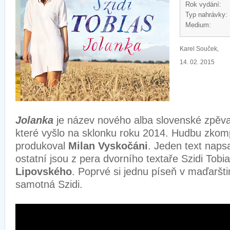
Rok vydání:
Typ nahrávky:
Medium:
Karel Souček,
14. 02. 2015
Jolanka
je název nového alba slovenské zpěv
které vyšlo na sklonku roku 2014. Hudbu zkom
produkoval
Milan Vyskočáni
. Jeden text naps
ostatní jsou z pera dvorního textaře Szidi Tobi
Lipovského
. Poprvé si jednu píseň v maďaršti
samotná Szidi.