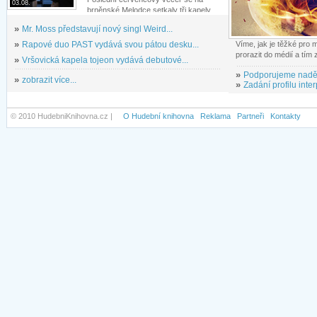
03.08.
brněnské Melodce setkaly tři kapely...
»
Mr. Moss představují nový singl Weird...
»
Rapové duo PAST vydává svou pátou desku...
Víme, jak je těžké pro
prorazit do médií a tím
»
Vršovická kapela tojeon vydává debutové...
»
Podporujeme nadě
»
zobrazit více...
»
Zadání profilu inter
© 2010 HudebniKnihovna.cz |
O Hudební knihovna
Reklama
Partneři
Kontakty