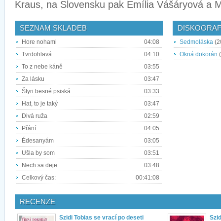
Kraus, na Slovensku pak Emília Vášáryová a M
SEZNAM SKLADEB
DISKOGRAF
Hore nohami
04:08
Sedmoláska
(2
Tvrdohlavá
04:10
Okná dokorán
(
To z nebe káně
03:55
Za lásku
03:47
Štyri besné psiská
03:33
Hat, to je taký
03:47
Divá ruža
02:59
Přání
04:05
Édesanyám
03:05
Ušla by som
03:51
Nech sa deje
03:48
Celkový čas:
00:41:08
RECENZE
Szidi Tobias se vrací po deseti
Szid