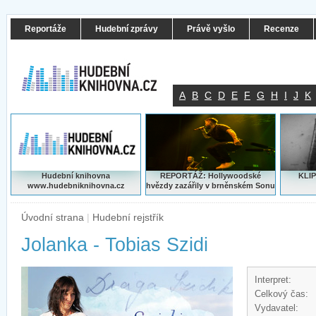
Reportáže
Hudební zprávy
Právě vyšlo
Recenze
A
B
C
D
E
F
G
H
I
J
K
Hudební knihovna
REPORTÁŽ: Hollywoodské
KLIP
www.hudebniknihovna.cz
hvězdy zazářily v brněnském Sonu
Úvodní strana
|
Hudební rejstřík
Jolanka - Tobias Szidi
Interpret:
Celkový čas:
Vydavatel: