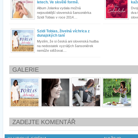
letech. Ve skvělé formě.
kaž
Album Jolanka vydala možná
Dvoj
nejosobitější slovenská šansoniérka
dva 
Szidi Tobias v roce 2014....
slov
Szidi Tobias, živelná víchrica z
dunajských taní
Myslím, že si česká ani slovenská hudba
na nedostatek vyzrálých šansoniérek
nemůže stěžovat....
GALERIE
ZADEJTE KOMENTÁŘ