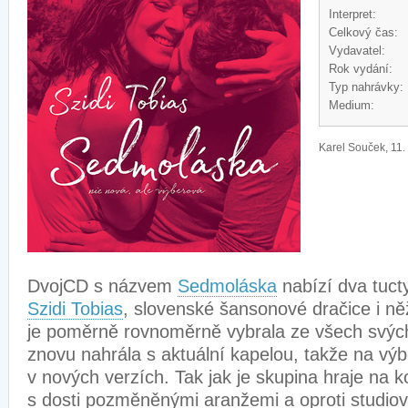
Interpret:
Celkový čas:
Vydavatel:
Rok vydání:
Typ nahrávky:
Medium:
Karel Souček, 11.
DvojCD s názvem
Sedmoláska
nabízí dva tuct
Szidi Tobias
, slovenské šansonové dračice i ně
je poměrně rovnoměrně vybrala ze všech svých 
znovu nahrála s aktuální kapelou, takže na výb
v nových verzích. Tak jak je skupina hraje na k
s dosti pozměněnými aranžemi a oproti studio