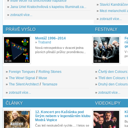
»
Indie večer na smíchovské náplavce
»
Slavící Kandráčov
»
Jana Uriel Kratochvílová s kapelou Illuminati.ca...
»
Mezi melancholií a
»
zobrazit více...
»
zobrazit více...
PRÁVĚ VYŠLO
FESTIVALY
Montáž 1996–2014
Fe
»
Traband
rů
g
Nová retrospektiva v dvaceti jedna
V 
písních přináší průřez proměnlivou...
pr
02.08.
02.08.
»
Foreign Tongues
/
Rolling Stones
»
Čtvrtý den Colours:
»
The Wow! Signal
/
Muse
»
Třetí den Colours: 
»
The Silent Architect
/
Teramaze
»
Druhý den Colours: 
»
zobrazit více...
»
zobrazit více...
ČLÁNKY
VIDEOKLIPY
12. Koncert pro Kaštánka pod
Kř
širým nebem v legendárním klubu
si
Modrá Vopice
Bu
Čas letí neskutečně rychle.... I letos se
ka