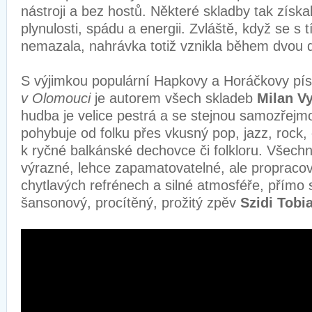
nástroji a bez hostů. Některé skladby tak získa
plynulosti, spádu a energii. Zvláště, když se s t
nemazala, nahrávka totiž vznikla během dvou 
S výjimkou populární Hapkovy a Horáčkovy pí
v Olomouci
je autorem všech skladeb
Milan V
hudba je velice pestrá a se stejnou samozřejmo
pohybuje od folku přes vkusný pop, jazz, rock
k ryčné balkánské dechovce či folkloru. Všechn
výrazné, lehce zapamatovatelné, ale propracov
chytlavých refrénech a silné atmosféře, přímo 
šansonový, procítěný, prožitý zpěv
Szidi Tobi