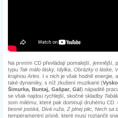
Na prvním CD převládají pomalejší, jemnější, p
typu
Tak málo lásky, Idylka, Obrázky o láske,
krajinou Arles
. I v nich je však hodně energie, a
také dynamiky, s níž zkušení muzikanti (
Vysko
Šimurka, Buntaj, Gašpar, Gál
) nápaditě pracu
se však najdou rychlejší, skočné skladby
Tabák
som milému
, které pak dominují druhému CD.
besné psiská, Divá ruža, Z plnej plic, Nech sa 
temperamentní písně, které musí roztančit sn