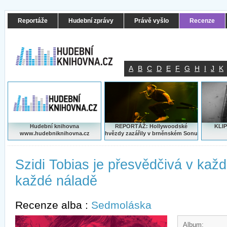
Reportáže
Hudební zprávy
Právě vyšlo
Recenze
A
B
C
D
E
F
G
H
I
J
K
Hudební knihovna
REPORTÁŽ: Hollywoodské
KLIP
www.hudebniknihovna.cz
hvězdy zazářily v brněnském Sonu
Szidi Tobias je přesvědčivá v každ
každé náladě
Recenze alba :
Sedmoláska
Album: