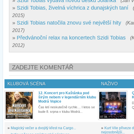
»
Szidi Tobias vydává novou desku Jolanka
(Jan V
»
Szidi Tobias, živelná víchrica z dunajských taní
2015)
»
Szidi Tobias natočila znovu své největší hity
(Ka
2017)
»
Předvánoční relax na koncertech Szidi Tobias
(
2012)
ZADEJTE KOMENTÁŘ
KLUBOVÁ SCÉNA
NAŽIVO
12. Koncert pro Kaštánka pod
Q
širým nebem v legendárním klubu
K
Modrá Vopice
D
Čas letí neskutečně rychle.... I letos se
Q
bude 8. srpna v klubu Modrá...
28.07.
07.08.
»
Magický večer a dvojitý křest na Cargo...
»
Kurt Vile přiveze
nejosobnější...