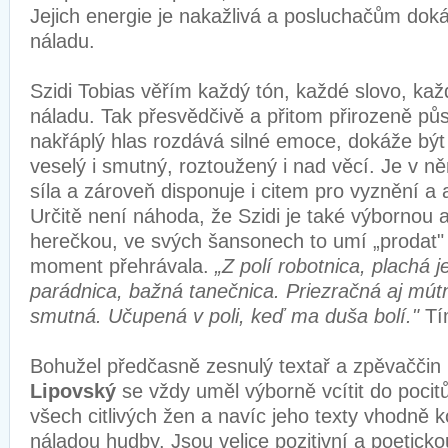
Jejich energie je nakažlivá a posluchačům dok
náladu.
Szidi Tobias věřím každý tón, každé slovo, kaž
náladu. Tak přesvědčivě a přitom přirozeně půs
nakřáplý hlas rozdává silné emoce, dokáže být 
veselý i smutný, roztoužený i nad věcí. Je v n
síla a zároveň disponuje i citem pro vyznění a
Určitě není náhoda, že Szidi je také výbornou
herečkou, ve svých šansonech to umí „prodat" 
moment přehrávala.
„Z polí robotnica, plachá j
parádnica, bažná tanečnica. Priezračná aj mútn
smutná. Učupená v poli, keď ma duša bolí."
Tím
Bohužel předčasně zesnulý textař a zpěvačči
Lipovský
se vždy uměl výborně vcítit do pocitů 
všech citlivých žen a navíc jeho texty vhodně 
náladou hudby. Jsou velice pozitivní a poetick