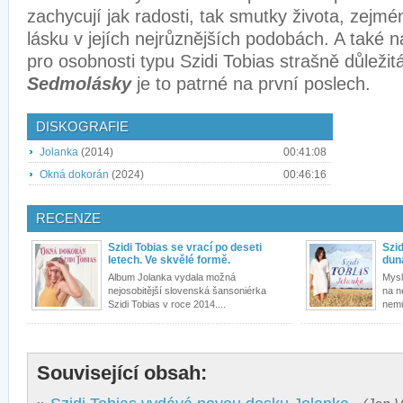
zachycují jak radosti, tak smutky života, zejm
lásku v jejích nejrůznějších podobách. A také n
pro osobnosti typu Szidi Tobias strašně důležitá
Sedmolásky
je to patrné na první poslech.
DISKOGRAFIE
Jolanka
(2014)
00:41:08
Okná dokorán
(2024)
00:46:16
RECENZE
Szidi Tobias se vrací po deseti
Szid
letech. Ve skvělé formě.
dun
Album Jolanka vydala možná
Mysl
nejosobitější slovenská šansoniérka
na n
Szidi Tobias v roce 2014....
nemů
Související obsah: