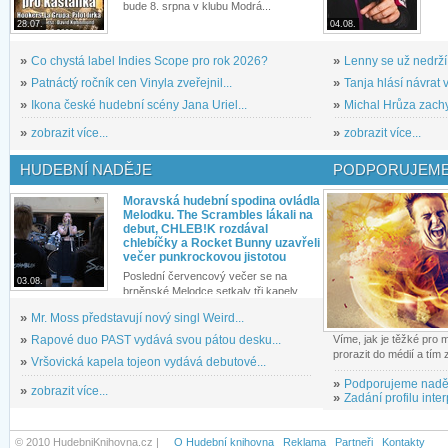
bude 8. srpna v klubu Modrá...
28.07.
04.08.
»
Co chystá label Indies Scope pro rok 2026?
»
Lenny se už nedrží
»
Patnáctý ročník cen Vinyla zveřejnil...
»
Tanja hlásí návrat v
»
Ikona české hudební scény Jana Uriel...
»
Michal Hrůza zachyc
»
zobrazit více...
»
zobrazit více...
HUDEBNÍ NADĚJE
PODPORUJEME
Moravská hudební spodina ovládla
Melodku. The Scrambles lákali na
debut, CHLEB!K rozdával
chlebíčky a Rocket Bunny uzavřeli
večer punkrockovou jistotou
Poslední červencový večer se na
03.08.
brněnské Melodce setkaly tři kapely...
»
Mr. Moss představují nový singl Weird...
»
Rapové duo PAST vydává svou pátou desku...
Víme, jak je těžké pro
prorazit do médií a tím
»
Vršovická kapela tojeon vydává debutové...
»
Podporujeme nadě
»
zobrazit více...
»
Zadání profilu inter
© 2010 HudebniKnihovna.cz |
O Hudební knihovna
Reklama
Partneři
Kontakty