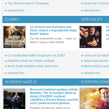
»
The Silent Architect
/
Teramaze
»
Druhý den Colours: 
»
zobrazit více...
»
zobrazit více...
ČLÁNKY
VIDEOKLIPY
12. Koncert pro Kaštánka pod
Kř
širým nebem v legendárním klubu
si
Modrá Vopice
Bu
Čas letí neskutečně rychle.... I letos se
ka
bude 8. srpna v klubu Modrá...
28.07.
04.08.
»
Co chystá label Indies Scope pro rok 2026?
»
Lenny se už nedrží
»
Patnáctý ročník cen Vinyla zveřejnil...
»
Tanja hlásí návrat v
»
Ikona české hudební scény Jana Uriel...
»
Michal Hrůza zachyc
»
zobrazit více...
»
zobrazit více...
HUDEBNÍ NADĚJE
PODPORUJEME
Moravská hudební spodina ovládla
Melodku. The Scrambles lákali na
debut, CHLEB!K rozdával
chlebíčky a Rocket Bunny uzavřeli
večer punkrockovou jistotou
Poslední červencový večer se na