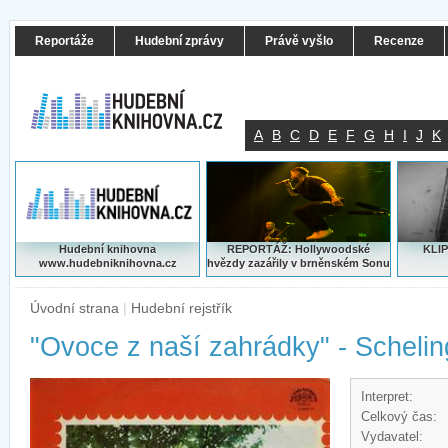
Reportáže
Hudební zprávy
Právě vyšlo
Recenze
A
B
C
D
E
F
G
H
I
J
K
Hudební knihovna
REPORTÁŽ: Hollywoodské
KLIP
www.hudebniknihovna.cz
hvězdy zazářily v brněnském Sonu
Úvodní strana
|
Hudební rejstřík
"Ovoce z naší zahrádky" - Scheling
Interpret:
Celkový čas:
Vydavatel: