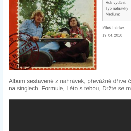
Rok vydání:
Typ nahrávky:
Medium:
Miloš Latislav,
19. 04. 2016
Album sestavené z nahrávek, převážně dříve č
na singlech. Formule, Léto s tebou, Držte se m