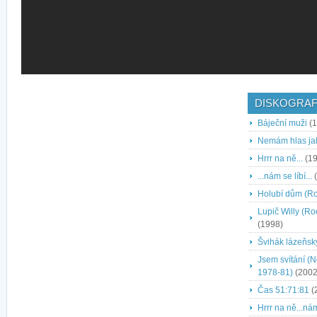
DISKOGRAF
Báječní muži
(1
Nemám hlas ja
Hrrr na ně...
(19
...nám se líbí...
(
Holubí dům (Ro
Lupič Willy (R
(1998)
Švihák lázeňsk
Jsem svítání (
1978-81)
(2002
Čas 51:71:81
(
Hrrr na ně...nám 