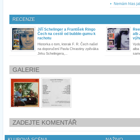
Nemám hlas jak
RECENZE
Jiří Schelinger a František Ringo
Ree
Čech na cestě od bubble-gumu k
alb 
rachotu
výh
Historka o tom, kterak F. R. Čech našel
Vyda
na doporučení Pavla Chrastiny zpěváka
alba 
Jirku Schelingera,...
samo
GALERIE
ZADEJTE KOMENTÁŘ
KLUBOVÁ SCÉNA
NAŽIVO