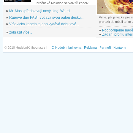
03.08.
brněnské Melodce setkaly tři kapely...
»
Mr. Moss představují nový singl Weird...
»
Rapové duo PAST vydává svou pátou desku...
Víme, jak je těžké pro
prorazit do médií a tím
»
Vršovická kapela tojeon vydává debutové...
»
Podporujeme nadě
»
zobrazit více...
»
Zadání profilu inter
© 2010 HudebniKnihovna.cz |
O Hudební knihovna
Reklama
Partneři
Kontakty