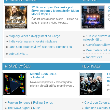
12. Koncert pro Kaštánka pod
Q
širým nebem v legendárním klubu
K
Modrá Vopice
D
Čas letí neskutečně rychle.... I letos se
Q
bude 8. srpna v klubu Modrá...
28.07.
07.08.
»
Magický večer a dvojitý křest na Cargo...
»
Kurt Vile přiveze
nejosobnější...
»
Indie večer na smíchovské náplavce
»
Slavící Kandráčov
»
Jana Uriel Kratochvílová s kapelou Illuminati.ca...
»
Mezi melancholií a
»
zobrazit více...
»
zobrazit více...
PRÁVĚ VYŠLO
FESTIVALY
Montáž 1996–2014
Fe
»
Traband
rů
g
Nová retrospektiva v dvaceti jedna
V 
písních přináší průřez proměnlivou...
pr
02.08.
02.08.
»
Foreign Tongues
/
Rolling Stones
»
Čtvrtý den Colours:
»
The Wow! Signal
/
Muse
»
Třetí den Colours: 