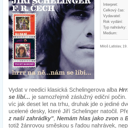
Interpret:
Celkový čas:
Vydavatel:
Rok vydání:
Typ nahrávky:
Medium:
Miloš Latislav, 19
Vydat v reedici klasická Schelingerova alba
Hrr
se líbí...
je samozřejmě záslužný ediční počin.
víc jak deset let na trhu, druhak jde o jediné 
ucelené desky, které Jiří Schelinger natočil. P
z naší zahrádky"
,
Nemám hlas jako zvon
a
B
totiž žánrovou směskou s řadou nahrávek, nepř