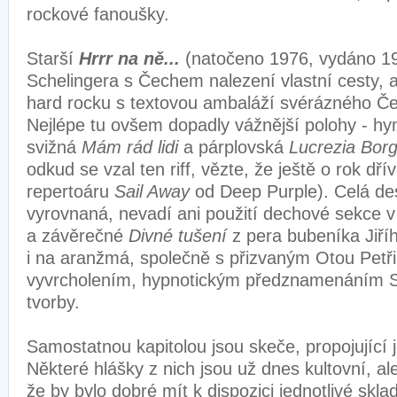
rockové fanoušky.
Starší
Hrrr na ně...
(natočeno 1976, vydáno 19
Schelingera s Čechem nalezení vlastní cesty, 
hard rocku s textovou ambaláží svérázného Č
Nejlépe tu ovšem dopadly vážnější polohy - h
svižná
Mám rád lidi
a párplovská
Lucrezia Borg
odkud se vzal ten riff, vězte, že ještě o rok dř
repertoáru
Sail Away
od Deep Purple). Celá des
vyrovnaná, nevadí ani použití dechové sekce v
a závěrečné
Divné tušení
z pera bubeníka Jiříh
i na aranžmá, společně s přizvaným Otou Petř
vyvrcholením, hypnotickým předznamenáním Sc
tvorby.
Samostatnou kapitolou jsou skeče, propojující j
Některé hlášky z nich jsou už dnes kultovní, al
že by bylo dobré mít k dispozici jednotlivé skla