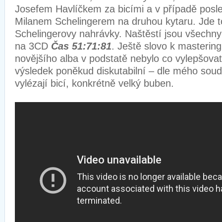
Josefem Havlíčkem za bicími a v případě posl
Milanem Schelingerem na druhou kytaru. Jde to
Schelingerovy nahrávky. Naštěstí jsou všechny
na 3CD
Čas 51:71:81
. Ještě slovo k mastering
novějšího alba v podstatě nebylo co vylepšova
výsledek poněkud diskutabilní – dle mého sou
vylézají bicí, konkrétně velký buben.