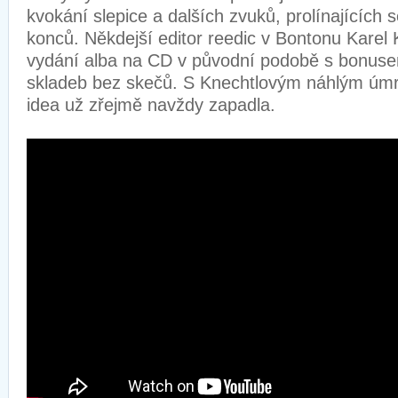
kvokání slepice a dalších zvuků, prolínajících 
konců. Někdejší editor reedic v Bontonu Karel 
vydání alba na CD v původní podobě s bonus
skladeb bez skečů. S Knechtlovým náhlým úmr
idea už zřejmě navždy zapadla.