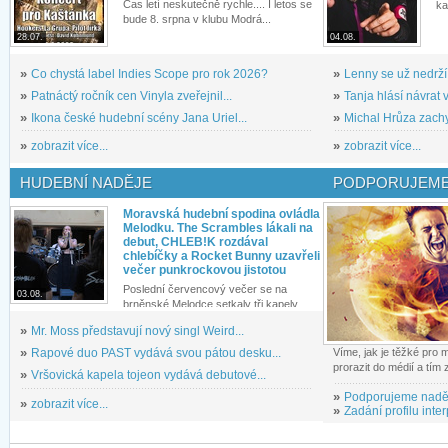
Čas letí neskutečně rychle.... I letos se
ka
bude 8. srpna v klubu Modrá...
28.07.
04.08.
»
Co chystá label Indies Scope pro rok 2026?
»
Lenny se už nedrží
»
Patnáctý ročník cen Vinyla zveřejnil...
»
Tanja hlásí návrat v
»
Ikona české hudební scény Jana Uriel...
»
Michal Hrůza zachyc
»
zobrazit více...
»
zobrazit více...
HUDEBNÍ NADĚJE
PODPORUJEME
Moravská hudební spodina ovládla
Melodku. The Scrambles lákali na
debut, CHLEB!K rozdával
chlebíčky a Rocket Bunny uzavřeli
večer punkrockovou jistotou
Poslední červencový večer se na
03.08.
brněnské Melodce setkaly tři kapely...
»
Mr. Moss představují nový singl Weird...
»
Rapové duo PAST vydává svou pátou desku...
Víme, jak je těžké pro
prorazit do médií a tím
»
Vršovická kapela tojeon vydává debutové...
»
Podporujeme nadě
»
zobrazit více...
»
Zadání profilu inter