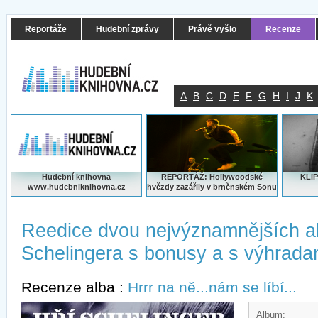
Reportáže
Hudební zprávy
Právě vyšlo
Recenze
A
B
C
D
E
F
G
H
I
J
K
Hudební knihovna
REPORTÁŽ: Hollywoodské
KLIP
www.hudebniknihovna.cz
hvězdy zazářily v brněnském Sonu
Reedice dvou nejvýznamnějších al
Schelingera s bonusy a s výhrada
Recenze alba :
Hrrr na ně...nám se líbí...
Album: