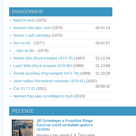
DISKOGRAFIE
Báječní muži
(1975)
Nemám hlas jako zvon
(1975)
00:41:14
Ovoce z naší zahrádky
(1975)
Hrrr na ně...
(1977)
00:41:57
...nám se líbí...
(1979)
Holubí dům (Rock komplet 1973-76)
(1997)
01:12:34
Lupič Willy (Rock komplet 1976-80)
(1998)
01:13:08
Švihák lázeňský (Pop komplet 1972-79)
(1999)
01:10:28
Jsem svítání (Nevydané nahrávky 1978-81)
(2002)
00:58:42
Čas 51:71:81
(2011)
Nemám hlas jako zvon/Báječní muži
(2019)
RECENZE
Jiří Schelinger a František Ringo
Čech na cestě od bubble-gumu k
rachotu
Historka o tom, kterak F. R. Čech našel