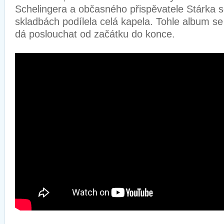
Schelingera a občasného přispěvatele Stárka s
skladbách podílela celá kapela. Tohle album se 
dá poslouchat od začátku do konce.