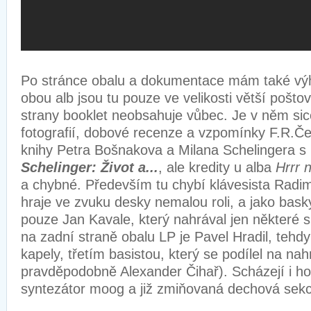
Po stránce obalu a dokumentace mám také výhr
obou alb jsou tu pouze ve velikosti větší pošt
strany booklet neobsahuje vůbec. Je v něm si
fotografií, dobové recenze a vzpomínky F.R.Če
knihy Petra Bošnakova a Milana Schelingera 
Schelinger: Život a...
, ale kredity u alba
Hrrr 
a chybné. Především tu chybí klávesista Radi
hraje ve zvuku desky nemalou roli, a jako bask
pouze Jan Kavale, který nahrával jen některé sk
na zadní straně obalu LP je Pavel Hradil, tehdy 
kapely, třetím basistou, který se podílel na nah
pravděpodobně Alexander Čihař). Scházejí i ho
syntezátor moog a již zmiňovaná dechová sekc