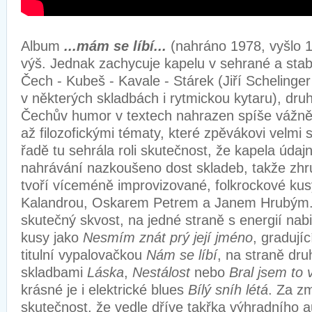
Album
...mám se líbí...
(nahráno 1978, vyšlo 19
výš. Jednak zachycuje kapelu v sehrané a stab
Čech - Kubeš - Kavale - Stárek (Jiří Schelinge
v některých skladbách i rytmickou kytaru), druh
Čechův humor v textech nahrazen spíše vážn
až filozofickými tématy, které zpěvákovi velmi 
řadě tu sehrála roli skutečnost, že kapela úda
nahrávání nazkoušeno dost skladeb, takže zhr
tvoří víceméně improvizované, folkrockové ku
Kalandrou, Oskarem Petrem a Janem Hrubým.
skutečný skvost, na jedné straně s energií na
kusy jako
Nesmím znát prý její jméno
, gradují
titulní vypalovačkou
Nám se líbí
, na straně dr
skladbami
Láska
,
Nestálost
nebo
Bral jsem to
krásné je i elektrické blues
Bílý sníh létá
. Za zm
skutečnost, že vedle dříve takřka výhradního 