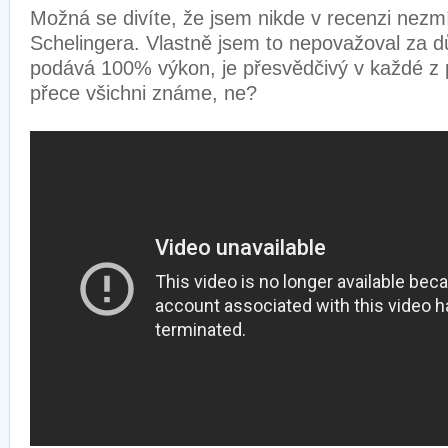
Možná se divíte, že jsem nikde v recenzi nezmí
Schelingera. Vlastně jsem to nepovažoval za důl
podává 100% výkon, je přesvědčivý v každé z 
přece všichni známe, ne?