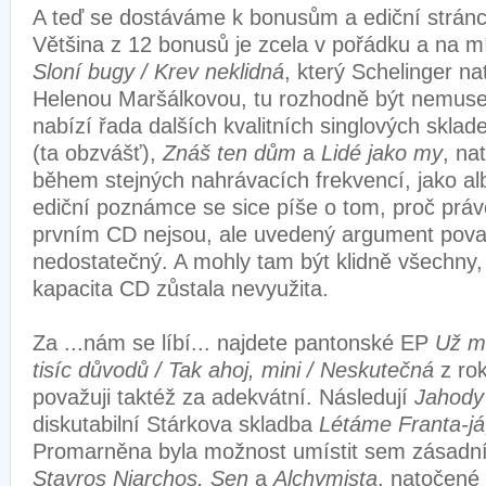
A teď se dostáváme k bonusům a ediční strán
Většina z 12 bonusů je zcela v pořádku a na m
Sloní bugy / Krev neklidná
, který Schelinger na
Helenou Maršálkovou, tu rozhodně být nemusel
nabízí řada dalších kvalitních singlových sklad
(ta obzvášť),
Znáš ten dům
a
Lidé jako my
, na
během stejných nahrávacích frekvencí, jako 
ediční poznámce se sice píše o tom, proč práv
prvním CD nejsou, ale uvedený argument považ
nedostatečný. A mohly tam být klidně všechny,
kapacita CD zůstala nevyužita.
Za ...nám se líbí... najdete pantonské EP
Už m
tisíc důvodů / Tak ahoj, mini / Neskutečná
z ro
považuji taktéž za adekvátní. Následují
Jahody
diskutabilní Stárkova skladba
Létáme Franta-já
Promarněna byla možnost umístit sem zásadn
Stavros Niarchos, Sen
a
Alchymista
, natočené