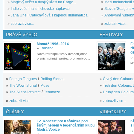
»
Magický večer a dvojitý křest na Cargo...
»
Mezi melancholií a
»
Indie večer na smíchovské náplavce
»
Steve'n'Seagulls v 
»
Jana Uriel Kratochvílová s kapelou Illuminati.ca...
»
Anonymní hudební 
»
zobrazit více...
»
zobrazit více...
PRÁVĚ VYŠLO
FESTIVALY
Montáž 1996–2014
Fe
»
Traband
rů
g
Nová retrospektiva v dvaceti jedna
V 
písních přináší průřez proměnlivou...
pr
02.08.
02.08.
»
Foreign Tongues
/
Rolling Stones
»
Čtvrtý den Colours:
»
The Wow! Signal
/
Muse
»
Třetí den Colours: 
»
The Silent Architect
/
Teramaze
»
Druhý den Colours: 
»
zobrazit více...
»
zobrazit více...
ČLÁNKY
VIDEOKLIPY
12. Koncert pro Kaštánka pod
Kř
širým nebem v legendárním klubu
si
Modrá Vopice
Bu