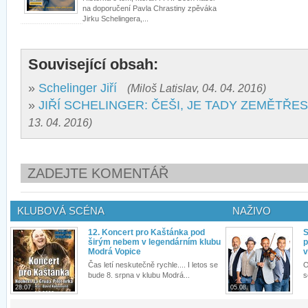
na doporučení Pavla Chrastiny zpěváka
Jirku Schelingera,...
Související obsah:
»
Schelinger Jiří
(Miloš Latislav, 04. 04. 2016)
»
JIŘÍ SCHELINGER: ČEŠI, JE TADY ZEMĚTŘES
13. 04. 2016)
ZADEJTE KOMENTÁŘ
KLUBOVÁ SCÉNA
NAŽIVO
12. Koncert pro Kaštánka pod
S
širým nebem v legendárním klubu
p
Modrá Vopice
v
Čas letí neskutečně rychle.... I letos se
O
bude 8. srpna v klubu Modrá...
s
28.07.
05.08.