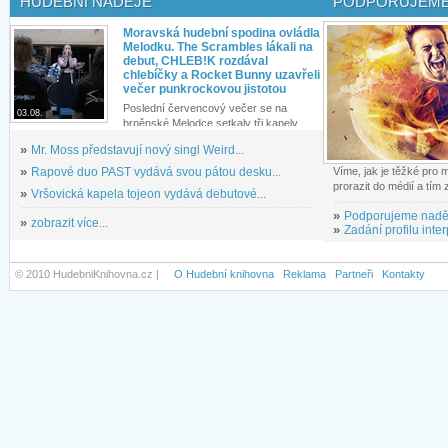
HUDEBNÍ NADĚJE
PODPORUJEME
Moravská hudební spodina ovládla
Melodku. The Scrambles lákali na
debut, CHLEB!K rozdával
chlebíčky a Rocket Bunny uzavřeli
večer punkrockovou jistotou
Poslední červencový večer se na
03.08.
brněnské Melodce setkaly tři kapely...
»
Mr. Moss představují nový singl Weird...
»
Rapové duo PAST vydává svou pátou desku...
Víme, jak je těžké pro
prorazit do médií a tím
»
Vršovická kapela tojeon vydává debutové...
»
Podporujeme nadě
»
zobrazit více...
»
Zadání profilu inter
© 2010 HudebniKnihovna.cz |
O Hudební knihovna
Reklama
Partneři
Kontakty