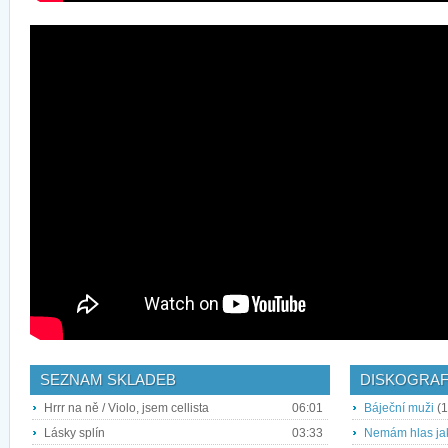
SEZNAM SKLADEB
DISKOGRAF
Hrrr na ně / Violo, jsem cellista
06:01
Báječní muži
(1
Lásky splín
03:33
Nemám hlas ja