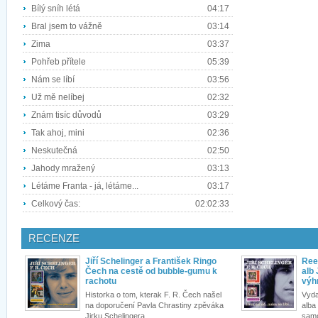
Bílý sníh létá
04:17
Bral jsem to vážně
03:14
Zima
03:37
Pohřeb přítele
05:39
Nám se líbí
03:56
Už mě nelíbej
02:32
Znám tisíc důvodů
03:29
Tak ahoj, mini
02:36
Neskutečná
02:50
Jahody mražený
03:13
Létáme Franta - já, létáme...
03:17
Celkový čas:
02:02:33
RECENZE
Jiří Schelinger a František Ringo
Ree
Čech na cestě od bubble-gumu k
alb 
rachotu
výh
Historka o tom, kterak F. R. Čech našel
Vyda
na doporučení Pavla Chrastiny zpěváka
alba 
Jirku Schelingera,...
samo