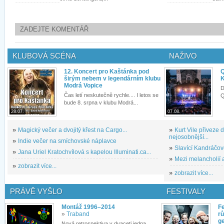
ZADEJTE KOMENTÁŘ
KLUBOVÁ SCÉNA
NAŽIVO
12. Koncert pro Kaštánka pod
Q
širým nebem v legendárním klubu
K
Modrá Vopice
D
Čas letí neskutečně rychle.... I letos se
Q
bude 8. srpna v klubu Modrá...
28.07.
07.08.
»
Magický večer a dvojitý křest na Cargo...
»
Kurt Vile přiveze
nejosobnější...
»
Indie večer na smíchovské náplavce
»
Slavící Kandráčov
»
Jana Uriel Kratochvílová s kapelou Illuminati.ca...
»
Mezi melancholií a
»
zobrazit více...
»
zobrazit více...
PRÁVĚ VYŠLO
FESTIVALY
Montáž 1996–2014
Fe
»
Traband
rů
g
Nová retrospektiva v dvaceti jedna