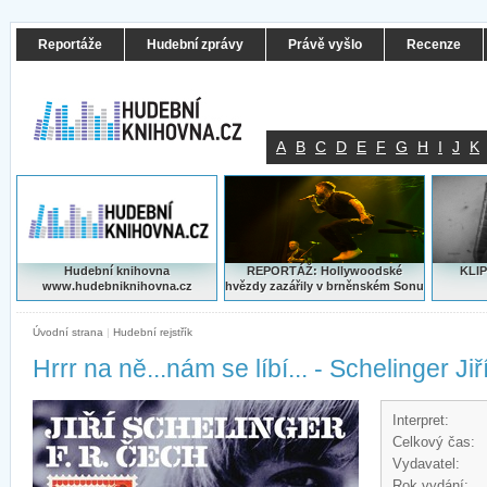
Reportáže
Hudební zprávy
Právě vyšlo
Recenze
A
B
C
D
E
F
G
H
I
J
K
Hudební knihovna
REPORTÁŽ: Hollywoodské
KLIP
www.hudebniknihovna.cz
hvězdy zazářily v brněnském Sonu
Úvodní strana
|
Hudební rejstřík
Hrrr na ně...nám se líbí... - Schelinger Jiř
Interpret:
Celkový čas:
Vydavatel:
Rok vydání: