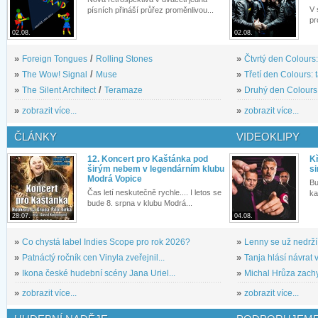
V 
písních přináší průřez proměnlivou...
pr
02.08.
02.08.
»
Foreign Tongues
/
Rolling Stones
»
Čtvrtý den Colours:
»
The Wow! Signal
/
Muse
»
Třetí den Colours: 
»
The Silent Architect
/
Teramaze
»
Druhý den Colours: 
»
zobrazit více...
»
zobrazit více...
ČLÁNKY
VIDEOKLIPY
12. Koncert pro Kaštánka pod
Kř
širým nebem v legendárním klubu
si
Modrá Vopice
Bu
Čas letí neskutečně rychle.... I letos se
ka
bude 8. srpna v klubu Modrá...
28.07.
04.08.
»
Co chystá label Indies Scope pro rok 2026?
»
Lenny se už nedrží
»
Patnáctý ročník cen Vinyla zveřejnil...
»
Tanja hlásí návrat v
»
Ikona české hudební scény Jana Uriel...
»
Michal Hrůza zachyc
»
zobrazit více...
»
zobrazit více...