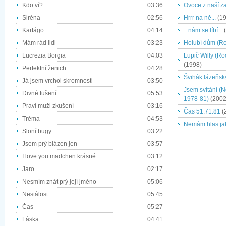
Kdo ví?
03:36
Ovoce z naší z
Siréna
02:56
Hrrr na ně...
(19
Kartágo
04:14
...nám se líbí...
(
Mám rád lidi
03:23
Holubí dům (Ro
Lucrezia Borgia
04:03
Lupič Willy (R
(1998)
Perfektní ženich
04:28
Švihák lázeňsk
Já jsem vrchol skromnosti
03:50
Jsem svítání (
Divné tušení
05:53
1978-81)
(2002
Praví muži zkušení
03:16
Čas 51:71:81
(
Tréma
04:53
Nemám hlas jak
Sloní bugy
03:22
Jsem prý blázen jen
03:57
I love you madchen krásné
03:12
Jaro
02:17
Nesmím znát prý její jméno
05:06
Nestálost
05:45
Čas
05:27
Láska
04:41