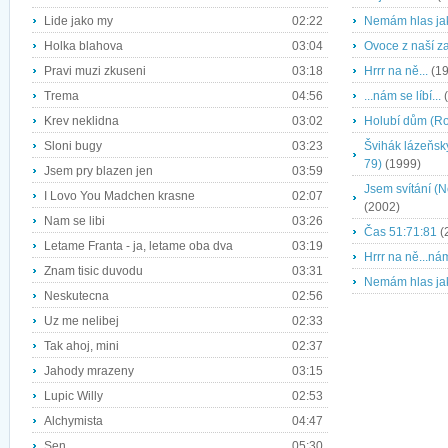
Lide jako my
02:22
Nemám hlas ja
Holka blahova
03:04
Ovoce z naší z
Pravi muzi zkuseni
03:18
Hrrr na ně...
(19
Trema
04:56
...nám se líbí...
(
Krev neklidna
03:02
Holubí dům (Ro
Sloni bugy
03:23
Švihák lázeňsk
79)
(1999)
Jsem pry blazen jen
03:59
Jsem svítání (
I Lovo You Madchen krasne
02:07
(2002)
Nam se libi
03:26
Čas 51:71:81
(
Letame Franta - ja, letame oba dva
03:19
Hrrr na ně...nám 
Znam tisic duvodu
03:31
Nemám hlas jak
Neskutecna
02:56
Uz me nelibej
02:33
Tak ahoj, mini
02:37
Jahody mrazeny
03:15
Lupic Willy
02:53
Alchymista
04:47
Sen
05:30