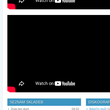
SEZNAM SKLADEB
DISKOGRAF
Znas ten dum
04:02
Báječní muži
(1