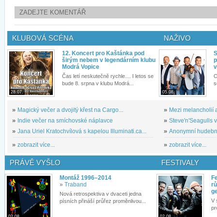
ZADEJTE KOMENTÁŘ
KLUBOVÁ SCÉNA
NAŽIVO
12. Koncert pro Kaštánka pod
S
širým nebem v legendárním klubu
p
Modrá Vopice
v
Čas letí neskutečně rychle.... I letos se
O
bude 8. srpna v klubu Modrá...
s
28.07.
05.08.
»
Magický večer a dvojitý křest na Cargo...
»
Mezi melancholií a
»
Indie večer na smíchovské náplavce
»
Steve'n'Seagulls v 
»
Jana Uriel Kratochvílová s kapelou Illuminati.ca...
»
Anonymní hudební 
»
zobrazit více...
»
zobrazit více...
PRÁVĚ VYŠLO
FESTIVALY
Montáž 1996–2014
Fe
»
Traband
rů
g
Nová retrospektiva v dvaceti jedna
V 
písních přináší průřez proměnlivou...
pr
02.08.
02.08.