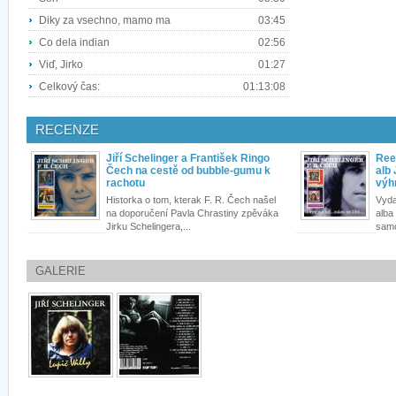
Diky za vsechno, mamo ma
03:45
Co dela indian
02:56
Viď, Jirko
01:27
Celkový čas:
01:13:08
RECENZE
Jiří Schelinger a František Ringo
Ree
Čech na cestě od bubble-gumu k
alb 
rachotu
výh
Historka o tom, kterak F. R. Čech našel
Vyda
na doporučení Pavla Chrastiny zpěváka
alba 
Jirku Schelingera,...
samo
GALERIE