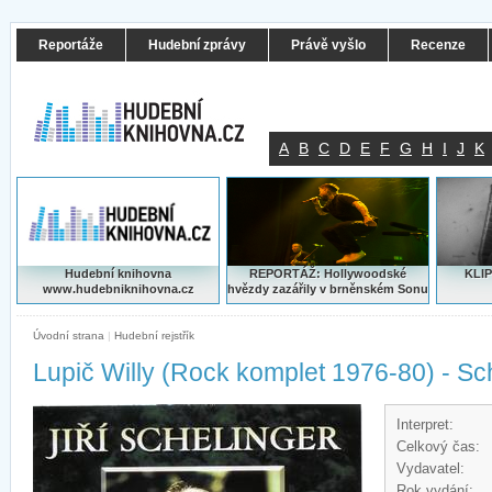
Reportáže
Hudební zprávy
Právě vyšlo
Recenze
A
B
C
D
E
F
G
H
I
J
K
Hudební knihovna
REPORTÁŽ: Hollywoodské
KLIP
www.hudebniknihovna.cz
hvězdy zazářily v brněnském Sonu
Úvodní strana
|
Hudební rejstřík
Lupič Willy (Rock komplet 1976-80) - Sch
Interpret:
Celkový čas:
Vydavatel:
Rok vydání: