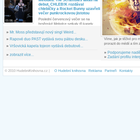
debut, CHLEB!K rozdával
chlebíčky a Rocket Bunny uzavřeli
večer punkrockovou jistotou
Poslední červencový večer se na
03.08.
brněnské Melodce setkaly tři kapely...
»
Mr. Moss představují nový singl Weird...
»
Rapové duo PAST vydává svou pátou desku...
Víme, jak je těžké pro
prorazit do médií a tím
»
Vršovická kapela tojeon vydává debutové...
»
Podporujeme nadě
»
zobrazit více...
»
Zadání profilu inter
© 2010 HudebniKnihovna.cz |
O Hudební knihovna
Reklama
Partneři
Kontakty