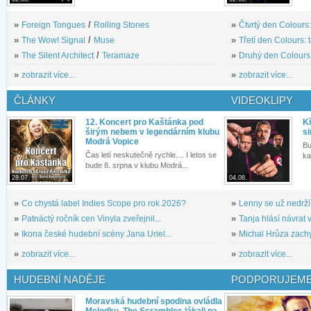
»
Foreign Tongues
/
Rolling Stones
»
Čtvrtý den Colours:
»
The Wow! Signal
/
Muse
»
Třetí den Colours: 
»
The Silent Architect
/
Teramaze
»
Druhý den Colours: 
»
zobrazit více...
»
zobrazit více...
ČLÁNKY
VIDEOKLIPY
12. Koncert pro Kaštánka pod
Kř
širým nebem v legendárním klubu
si
Modrá Vopice
Bu
Čas letí neskutečně rychle.... I letos se
ka
bude 8. srpna v klubu Modrá...
28.07.
04.08.
»
Co chystá label Indies Scope pro rok 2026?
»
Lenny se už nedrží
»
Patnáctý ročník cen Vinyla zveřejnil...
»
Tanja hlásí návrat v
»
Ikona české hudební scény Jana Uriel...
»
Michal Hrůza zachyc
»
zobrazit více...
»
zobrazit více...
HUDEBNÍ NADĚJE
PODPORUJEME
Moravská hudební spodina ovládla
Melodku. The Scrambles lákali na