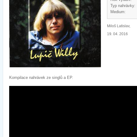
Typ nahrávky:
Medium:
Miloš Latislav,
19. 04. 2016
Kompilace nahrávek ze singlů a EP.