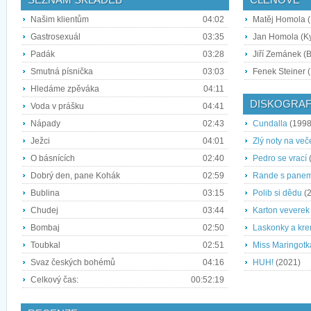
Našim klientům
04:02
Matěj Homola (
Gastrosexuál
03:35
Jan Homola (Ky
Padák
03:28
Jiří Zemánek (
Smutná písnička
03:03
Fenek Steiner (
Hledáme zpěváka
04:11
DISKOGRAF
Voda v prášku
04:41
Nápady
02:43
Cundalla
(1998
Ježci
04:01
Zlý noty na več
O básnících
02:40
Pedro se vrací
Dobrý den, pane Kohák
02:59
Rande s pane
Bublina
03:15
Polib si dědu
(2
Chudej
03:44
Karton veverek
Bombaj
02:50
Laskonky a kre
Toubkal
02:51
Miss Maringotk
Svaz českých bohémů
04:16
HUH!
(2021)
Celkový čas:
00:52:19