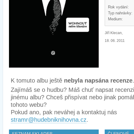
Rok vydání:
Typ nahrávky:
Medium:
Jiří Klecan,
18. 06. 2011
K tomuto albu ještě
nebyla napsána recenze
Zajímáš se o hudbu? Máš chuť napsat recenz
jinému albu? Chceš přispívat nebo jinak pomá
tohoto webu?
Pokud ano, pak neváhej a kontaktuj nás
stramr@hudebniknihovna.cz
.
SEZNAM SKLADEB
ČLENOVÉ