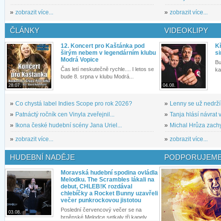
»
zobrazit více...
»
zobrazit více...
ČLÁNKY
VIDEOKLIPY
12. Koncert pro Kaštánka pod
Kř
širým nebem v legendárním klubu
si
Modrá Vopice
Bu
Čas letí neskutečně rychle.... I letos se
ka
bude 8. srpna v klubu Modrá...
28.07.
04.08.
»
Co chystá label Indies Scope pro rok 2026?
»
Lenny se už nedrží
»
Patnáctý ročník cen Vinyla zveřejnil...
»
Tanja hlásí návrat v
»
Ikona české hudební scény Jana Uriel...
»
Michal Hrůza zachyc
»
zobrazit více...
»
zobrazit více...
HUDEBNÍ NADĚJE
PODPORUJEME
Moravská hudební spodina ovládla
Melodku. The Scrambles lákali na
debut, CHLEB!K rozdával
chlebíčky a Rocket Bunny uzavřeli
večer punkrockovou jistotou
Poslední červencový večer se na
03.08.
brněnské Melodce setkaly tři kapely...