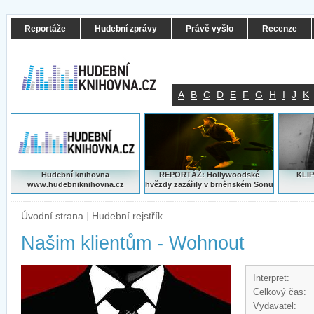
Reportáže
Hudební zprávy
Právě vyšlo
Recenze
A
B
C
D
E
F
G
H
I
J
K
Hudební knihovna
REPORTÁŽ: Hollywoodské
KLIP
www.hudebniknihovna.cz
hvězdy zazářily v brněnském Sonu
Úvodní strana
|
Hudební rejstřík
Našim klientům - Wohnout
Interpret:
Celkový čas:
Vydavatel: