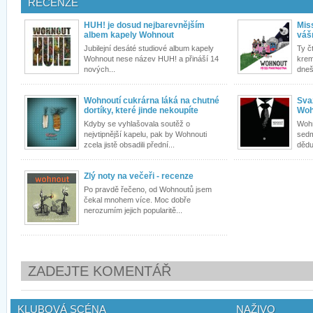
RECENZE
HUH! je dosud nejbarevnějším
Mis
albem kapely Wohnout
váš
Jubilejní desáté studiové album kapely
Ty č
Wohnout nese název HUH! a přináší 14
krem
nových...
dneš
Wohnoutí cukrárna láká na chutné
Sva
dortíky, které jinde nekoupíte
Woh
Kdyby se vyhlašovala soutěž o
Wohno
nejvtipnější kapelu, pak by Wohnouti
sedm
zcela jistě obsadili přední...
dědu 
Zlý noty na večeři - recenze
Po pravdě řečeno, od Wohnoutů jsem
čekal mnohem více. Moc dobře
nerozumím jejich popularitě...
ZADEJTE KOMENTÁŘ
KLUBOVÁ SCÉNA
NAŽIVO