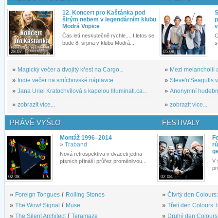
12. Koncert pro Kaštánka pod
S
širým nebem v legendárním klubu
p
Modrá Vopice
v
Čas letí neskutečně rychle.... I letos se
O
bude 8. srpna v klubu Modrá...
s
28.07.
05.08.
»
Magický večer a dvojitý křest na Cargo...
»
Mezi melancholií a
»
Indie večer na smíchovské náplavce
»
Steve'n'Seagulls v 
»
Jana Uriel Kratochvílová s kapelou Illuminati.ca...
»
Anonymní hudební 
»
zobrazit více...
»
zobrazit více...
PRÁVĚ VYŠLO
FESTIVALY
Montáž 1996–2014
Fe
»
Traband
rů
g
Nová retrospektiva v dvaceti jedna
V 
písních přináší průřez proměnlivou...
pr
02.08.
02.08.
»
Foreign Tongues
/
Rolling Stones
»
Čtvrtý den Colours:
»
The Wow! Signal
/
Muse
»
Třetí den Colours: 
»
The Silent Architect
/
Teramaze
»
Druhý den Colours: 