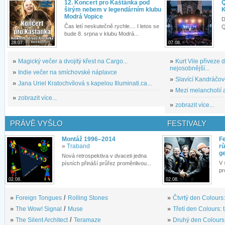
12. Koncert pro Kaštánka pod
Q
širým nebem v legendárním klubu
K
Modrá Vopice
D
Čas letí neskutečně rychle.... I letos se
Q
bude 8. srpna v klubu Modrá...
28.07.
07.08.
»
Magický večer a dvojitý křest na Cargo...
»
Kurt Vile přiveze
nejosobnější...
»
Indie večer na smíchovské náplavce
»
Slavící Kandráčov
»
Jana Uriel Kratochvílová s kapelou Illuminati.ca...
»
Mezi melancholií a
»
zobrazit více...
»
zobrazit více...
PRÁVĚ VYŠLO
FESTIVALY
Montáž 1996–2014
Fe
»
Traband
rů
g
Nová retrospektiva v dvaceti jedna
V 
písních přináší průřez proměnlivou...
pr
02.08.
02.08.
»
Foreign Tongues
/
Rolling Stones
»
Čtvrtý den Colours:
»
The Wow! Signal
/
Muse
»
Třetí den Colours: 
»
The Silent Architect
/
Teramaze
»
Druhý den Colours: 