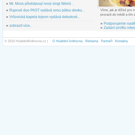
»
Mr. Moss představují nový singl Weird...
»
Rapové duo PAST vydává svou pátou desku...
Víme, jak je těžké pro
prorazit do médií a tím
»
Vršovická kapela tojeon vydává debutové...
»
Podporujeme nadě
»
zobrazit více...
»
Zadání profilu inter
© 2010 HudebniKnihovna.cz |
O Hudební knihovna
Reklama
Partneři
Kontakty