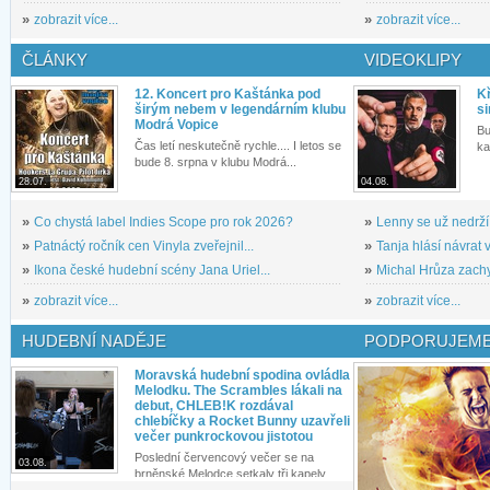
»
zobrazit více...
»
zobrazit více...
ČLÁNKY
VIDEOKLIPY
12. Koncert pro Kaštánka pod
Kř
širým nebem v legendárním klubu
si
Modrá Vopice
Bu
Čas letí neskutečně rychle.... I letos se
ka
bude 8. srpna v klubu Modrá...
28.07.
04.08.
»
Co chystá label Indies Scope pro rok 2026?
»
Lenny se už nedrží
»
Patnáctý ročník cen Vinyla zveřejnil...
»
Tanja hlásí návrat v
»
Ikona české hudební scény Jana Uriel...
»
Michal Hrůza zachyc
»
zobrazit více...
»
zobrazit více...
HUDEBNÍ NADĚJE
PODPORUJEME
Moravská hudební spodina ovládla
Melodku. The Scrambles lákali na
debut, CHLEB!K rozdával
chlebíčky a Rocket Bunny uzavřeli
večer punkrockovou jistotou
Poslední červencový večer se na
03.08.
brněnské Melodce setkaly tři kapely...