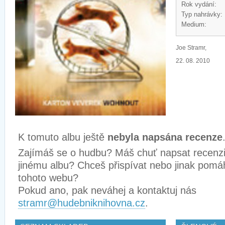
Rok vydání:
Typ nahrávky:
Medium:
Joe Stramr,
22. 08. 2010
K tomuto albu ještě
nebyla napsána recenze
Zajímáš se o hudbu? Máš chuť napsat recenz
jinému albu? Chceš přispívat nebo jinak pomá
tohoto webu?
Pokud ano, pak neváhej a kontaktuj nás
stramr@hudebniknihovna.cz
.