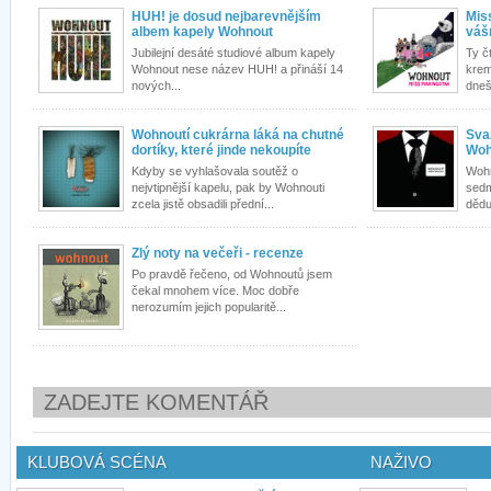
HUH! je dosud nejbarevnějším
Mis
albem kapely Wohnout
váš
Jubilejní desáté studiové album kapely
Ty č
Wohnout nese název HUH! a přináší 14
krem
nových...
dneš
Wohnoutí cukrárna láká na chutné
Sva
dortíky, které jinde nekoupíte
Woh
Kdyby se vyhlašovala soutěž o
Wohno
nejvtipnější kapelu, pak by Wohnouti
sedm
zcela jistě obsadili přední...
dědu 
Zlý noty na večeři - recenze
Po pravdě řečeno, od Wohnoutů jsem
čekal mnohem více. Moc dobře
nerozumím jejich popularitě...
ZADEJTE KOMENTÁŘ
KLUBOVÁ SCÉNA
NAŽIVO