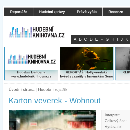
Reportáže
Hudební zprávy
Právě vyšlo
Recenze
A
B
C
D
E
F
G
H
I
J
K
Hudební knihovna
REPORTÁŽ: Hollywoodské
KLIP
www.hudebniknihovna.cz
hvězdy zazářily v brněnském Sonu
Úvodní strana
|
Hudební rejstřík
Karton veverek - Wohnout
Interpret:
Celkový čas:
Vydavatel: