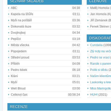
SEZNAM SKLADEB
ČLENOVÉ
ABC
04:38
Matěj Homola (
Kapela na šňůře
03:11
Jan Homola (Ky
Myši na polštáři
03:36
Jiří Zemánek (
Dokonalá iluze
03:32
Fenek Steiner (
Dvojtrojboj
04:34
DISKOGRAF
Pepíčci
03:18
Města všecka
04:42
Cundalla
(1998
Popojedem
03:11
Zlý noty na več
Střední proud
03:53
Pedro se vrací
Příběh
04:09
Rande s pane
Pedro Isbek
06:18
Polib si dědu
(2
Klání
03:21
Našim klientům
Myší
05:01
Laskonky a kre
Well Bloud
03:00
Miss Maringotk
Celkový čas:
00:56:24
HUH!
(2021)
RECENZE