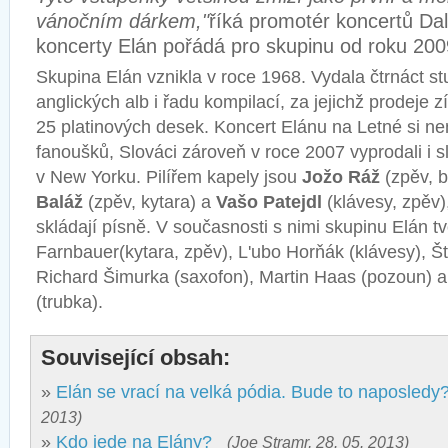
vánočním dárkem,"
říká promotér koncertů Dal
koncerty Elán pořádá pro skupinu od roku 200
Skupina Elán vznikla v roce 1968. Vydala čtrnáct st
anglických alb i řadu kompilací, za jejichž prodeje z
25 platinových desek. Koncert Elánu na Letné si nen
fanoušků, Slováci zároveň v roce 2007 vyprodali i 
v New Yorku. Pilířem kapely jsou
Jožo Ráž
(zpěv, b
Baláž
(zpěv, kytara) a
Vašo Patejdl
(klávesy, zpěv)
skládají písně. V současnosti s nimi skupinu Elán tv
Farnbauer(kytara, zpěv), L'ubo Horňák (klávesy), Š
Richard Šimurka (saxofon), Martin Haas (pozoun) 
(trubka).
Související obsah:
»
Elán se vrací na velká pódia. Bude to naposledy
2013)
»
Kdo jede na Elány?
(Joe Stramr, 28. 05. 2013)