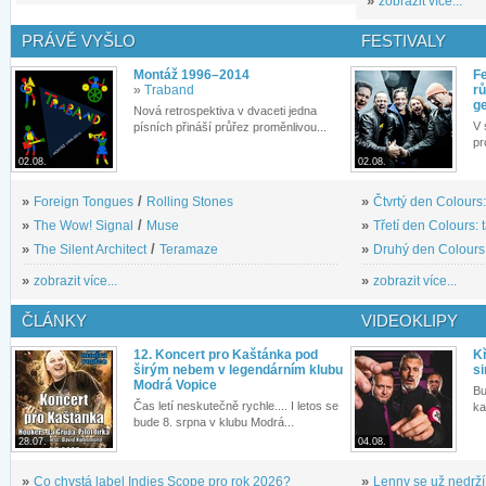
»
zobrazit více...
PRÁVĚ VYŠLO
FESTIVALY
Montáž 1996–2014
Fe
»
Traband
rů
g
Nová retrospektiva v dvaceti jedna
V 
písních přináší průřez proměnlivou...
pr
02.08.
02.08.
»
Foreign Tongues
/
Rolling Stones
»
Čtvrtý den Colours:
»
The Wow! Signal
/
Muse
»
Třetí den Colours: 
»
The Silent Architect
/
Teramaze
»
Druhý den Colours: 
»
zobrazit více...
»
zobrazit více...
ČLÁNKY
VIDEOKLIPY
12. Koncert pro Kaštánka pod
Kř
širým nebem v legendárním klubu
si
Modrá Vopice
Bu
Čas letí neskutečně rychle.... I letos se
ka
bude 8. srpna v klubu Modrá...
28.07.
04.08.
»
Co chystá label Indies Scope pro rok 2026?
»
Lenny se už nedrží