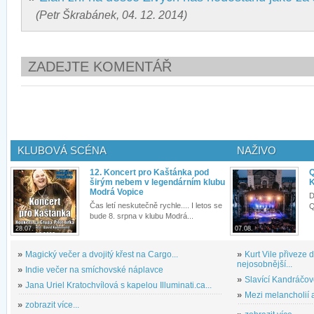
(Petr Škrabánek, 04. 12. 2014)
ZADEJTE KOMENTÁŘ
KLUBOVÁ SCÉNA
NAŽIVO
12. Koncert pro Kaštánka pod
Q
širým nebem v legendárním klubu
K
Modrá Vopice
D
Čas letí neskutečně rychle.... I letos se
Q
bude 8. srpna v klubu Modrá...
28.07.
07.08.
»
Magický večer a dvojitý křest na Cargo...
»
Kurt Vile přiveze
nejosobnější...
»
Indie večer na smíchovské náplavce
»
Slavící Kandráčov
»
Jana Uriel Kratochvílová s kapelou Illuminati.ca...
»
Mezi melancholií a
»
zobrazit více...