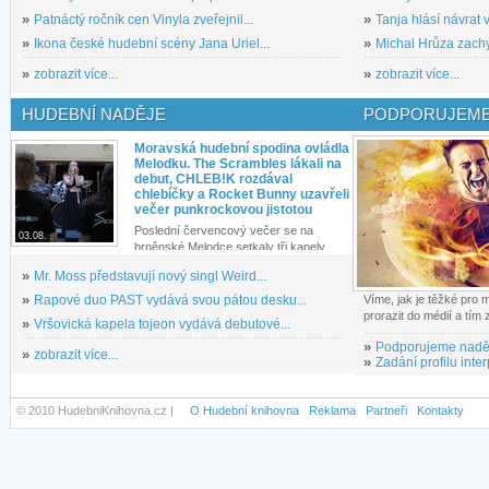
»
Patnáctý ročník cen Vinyla zveřejnil...
»
Tanja hlásí návrat v
»
Ikona české hudební scény Jana Uriel...
»
Michal Hrůza zachyc
»
zobrazit více...
»
zobrazit více...
HUDEBNÍ NADĚJE
PODPORUJEME
Moravská hudební spodina ovládla
Melodku. The Scrambles lákali na
debut, CHLEB!K rozdával
chlebíčky a Rocket Bunny uzavřeli
večer punkrockovou jistotou
Poslední červencový večer se na
03.08.
brněnské Melodce setkaly tři kapely...
»
Mr. Moss představují nový singl Weird...
»
Rapové duo PAST vydává svou pátou desku...
Víme, jak je těžké pro
prorazit do médií a tím
»
Vršovická kapela tojeon vydává debutové...
»
Podporujeme nadě
»
zobrazit více...
»
Zadání profilu inter
© 2010 HudebniKnihovna.cz |
O Hudební knihovna
Reklama
Partneři
Kontakty