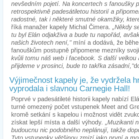
nevšedním pojetí. Na koncertech s fanoušky 
retrospektivně padesátiletou historií a připom
radostné, tak i některé smutné okamžiky, které 
říká manažer kapely Michal Čimera.
„Někdy se
tu byl Elán odjakživa a bude tu napořád, avša
našich životech není,"
míní a dodává, že běhe
fanouškům postupně připomene mezníky svojí 
kvůli tomu náš web i facebook. S další velkou 
přijdeme v prosinci, bude to takřka zásadní,"
d
Výjimečnost kapely je, že vydržela h
vyprodala i slavnou Carnegie Hall!
Poprvé v padesátileté historii kapely nabízí 
turné omezený počet vstupenek Meet and Gree
kromě setkání s kapelou i možnost vidět zvuk
získat lepší místa a další výhody
. „Muzikanti n
budoucnu nic podobného neplánují, takže dop
Tyto vstupenky většinou zmizí jako první a mo