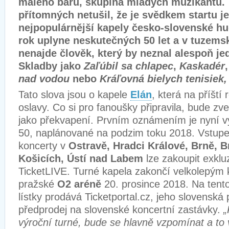
malého baru, skupina mladých muzikantů. 
přítomných netušil, že je svědkem startu j
nejpopulárnější kapely česko-slovenské hud
rok uplyne neskutečných 50 let a v tuzems
nenajde člověk, který by neznal alespoň jede
Skladby jako
Zaľúbil sa chlapec
,
Kaskadér
nad vodou
nebo
Kráľovná bielych tenisiek
Tato slova jsou o kapele
Elán
, která na příští 
oslavy. Co si pro fanoušky připravila, bude zv
jako překvapení. Prvním oznámením je nyní vý
50, naplánované na podzim toku 2018. Vstupen
koncerty v
Ostravě, Hradci Králové, Brně, B
Košicích, Ústí nad Labem
lze zakoupit exkluz
TicketLIVE. Turné kapela zakončí velkolepým
pražské
O2 aréně
20. prosince 2018. Na tento
lístky prodává Ticketportal.cz, jeho slovenská
předprodej na slovenské koncertní zastávky.
„
výroční turné, bude se hlavně vzpomínat a to