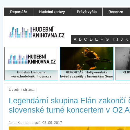
Reportáže
Hudební zprávy
Právě vyšlo
Recenze
A
B
C
D
E
F
G
H
I
J
K
Hudební knihovna
REPORTÁŽ: Hollywoodské
KLIP
www.hudebniknihovna.cz
hvězdy zazářily v brněnském Sonu
Úvodní strana
|
Legendární skupina Elán zakončí 
slovenské turné koncertem v O2 
Jana Kleinbauerová, 08. 09. 2017