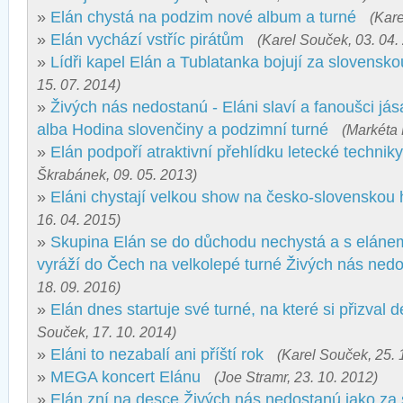
»
Elán chystá na podzim nové album a turné
(Kare
»
Elán vychází vstříc pirátům
(Karel Souček, 03. 04.
»
Lídři kapel Elán a Tublatanka bojují za slovensk
15. 07. 2014)
»
Živých nás nedostanú - Eláni slaví a fanoušci jása
alba Hodina slovenčiny a podzimní turné
(Markéta 
»
Elán podpoří atraktivní přehlídku letecké technik
Škrabánek, 09. 05. 2013)
»
Eláni chystají velkou show na česko-slovenskou h
16. 04. 2015)
»
Skupina Elán se do důchodu nechystá a s eláne
vyráží do Čech na velkolepé turné Živých nás ned
18. 09. 2016)
»
Elán dnes startuje své turné, na které si přizval
Souček, 17. 10. 2014)
»
Eláni to nezabalí ani příští rok
(Karel Souček, 25. 
»
MEGA koncert Elánu
(Joe Stramr, 23. 10. 2012)
»
Elán zní na desce Živých nás nedostanú jako za