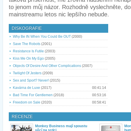
to jenom můj názor. Rozhodně vyslechněte, d
mainstreamu letos nic lepšího nebude.
DISKOGRAFIE
Why Be IN When You Could Be OUT
(2000)
Save The Robots
(2001)
Resistance Is Futile
(2003)
Kiss Me On My Ego
(2005)
Objects Of Desire And Other Complications
(2007)
Twilight Of Jesters
(2009)
Sex and Sport? Never!
(2015)
Kavárna de Luxe
(2017)
00:41:14
Bad Time For Gentlemen
(2018)
00:53:16
Freedom on Sale
(2020)
00:58:41
RECENZE
Monkey Business mají spoustu
Mon
věcí na srdci
hum