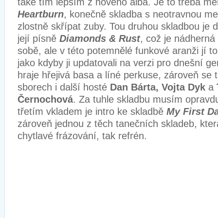
také tím lepším z nového alba. Je to třeba me
Heartburn
, konečně skladba s neotravnou mel
zlostně skřípat zuby. Tou druhou skladbou je 
její písně
Diamonds & Rust
, což je nádherná
sobě, ale v této potemnělé funkové aranži jí to
jako kdyby ji updatovali na verzi pro dnešní ge
hraje hřejivá basa a líné perkuse, zároveň se t
sborech i další hosté
Dan Bárta, Vojta Dyk
a
Černochová
. Za tuhle skladbu musím opravdu
třetím vkladem je intro ke skladbě
My First D
zároveň jednou z těch tanečních skladeb, kter
chytlavé frázování, tak refrén.