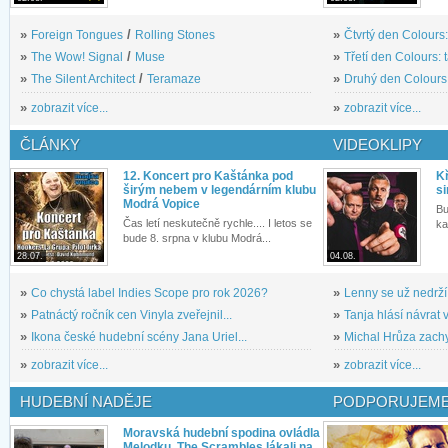
»
Foreign Tongues
/
Rolling Stones
»
Čtvrtý den Colours:
»
The Wow! Signal
/
Muse
»
Třetí den Colours: 
»
The Silent Architect
/
Teramaze
»
Druhý den Colours: 
»
zobrazit více...
»
zobrazit více...
ČLÁNKY
VIDEOKLIPY
12. Koncert pro Kaštánka pod
Kř
širým nebem v legendárním klubu
si
Modrá Vopice
Bu
Čas letí neskutečně rychle.... I letos se
ka
bude 8. srpna v klubu Modrá...
28.07.
04.08.
»
Co chystá label Indies Scope pro rok 2026?
»
Lenny se už nedrží
»
Patnáctý ročník cen Vinyla zveřejnil...
»
Tanja hlásí návrat v
»
Ikona české hudební scény Jana Uriel...
»
Michal Hrůza zachyc
»
zobrazit více...
»
zobrazit více...
HUDEBNÍ NADĚJE
PODPORUJEME
Moravská hudební spodina ovládla
Melodku. The Scrambles lákali na