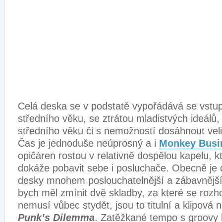
Celá deska se v podstatě vypořádává se vstu
středního věku, se ztrátou mladistvých ideálů
středního věku či s nemožností dosáhnout velik
Čas je jednoduše neúprosný a i
Monkey Busi
opičáren rostou v relativně dospělou kapelu, k
dokáže pobavit sebe i posluchače. Obecně je 
desky mnohem poslouchatelnější a zábavnější 
bych měl zmínit dvě skladby, za které se roz
nemusí vůbec stydět, jsou to titulní a klipová
Punk’s Dilemma
. Zatěžkané tempo s groovy