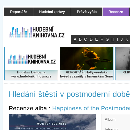
Reportáže
Hudební zprávy
Právě vyšlo
Recenze
A
B
C
D
E
F
G
H
I
J
K
Hudební knihovna
REPORTÁŽ: Hollywoodské
KLIP
www.hudebniknihovna.cz
hvězdy zazářily v brněnském Sonu
Hledání štěstí v postmoderní době
Recenze alba :
Happiness of the Postmode
Album:
Interpret: