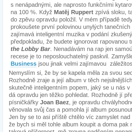
s nenápadnými, ale naprosto funkčními kytaro
na 100 %. Když
Matěj Ruppert
zpívá sloku, ta
do zpěvu opravdu položil. V mém případě tedy 
prokoušete první polovinou unylých tanečních 
zajímavá inteligentní muzika v podání zkušen
předpokladu, že budete ignorovat rapovanou 
the Lobby Bar
. Nenadávám na rap jen samoúče
recese je to neposlouchatelný paskvil. Zamyšl
Business
jsou jinak velmi zajímavou záležitos
Nemyslím si, že by se kapela měla za svou se
Rozhodně zraje a její album v těch nejsilnějš
skutečně inteligentním popem, jaký se u nás v 
dá opravdu jen těžko pohledat. Rozhodně jí přej
písničkářky
Joan Baez
, je opravdu chvályhodn
věnovala svůj čas a pomohla jí album posunout
Jen by se to asi příště chtělo víc zamyslet na
že bych si měl tohle album koupit a doma pak 
taková příšernost, mě zrovna nadšením nenapl