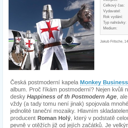
Celkový čas:
Vydavatel:
Rok vydání:
Typ nahrávky:
Medium:
Jakub Fritsche, 1
Česká postmoderní kapela
Monkey Business
album. Proč říkám postmoderní? Nejen kvůli n
desky
Happiness of th Postmodern Age
, al
vždy (a tady tomu není jinak) spojovala mnohé
jednolité taneční mozaiky. Hlavním skladatele
producent
Roman Holý
, který v podstatě celo
pevně v otěžích již od jejích začátků. Je velk