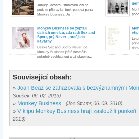
gen
Jubilejní desátou studiovku loni na
Monk
podzim připravila i funk-popová parta
popo
Monkey Business. Již...
Monkey Business se zeptali
Mon
dalších umělců, zda rádi Sex and
vti
Sport, prý Never!, raději do
Leto
kavárny
přin
Deska Sex and Sport? Never! od
domá
Monkey Business ještě nestačila
pořádně vychladnout a už skupina...
Související obsah:
»
Joan Beaz se zahazovala s bezvýznamnými Mon
Souček, 06. 02. 2013)
»
Monkey Business
(Joe Stramr, 06. 09. 2010)
»
V klipu Monkey Business hrají zasloužilí punkeři
2013)