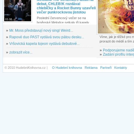
debut, CHLEB!K rozdával
chlebíčky a Rocket Bunny uzavřeli
večer punkrockovou jistotou
Poslední červencový večer se na
03.08.
brněnské Melodce setkaly tři kapely...
»
Mr. Moss představují nový singl Weird...
»
Rapové duo PAST vydává svou pátou desku...
Víme, jak je těžké pro
prorazit do médií a tím
»
Vršovická kapela tojeon vydává debutové...
»
Podporujeme nadě
»
zobrazit více...
»
Zadání profilu inter
© 2010 HudebniKnihovna.cz |
O Hudební knihovna
Reklama
Partneři
Kontakty