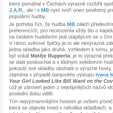
který pomáhal v Čechách výrazně rozšířit spo
J.A.R.
, ale i s
MB
nyní tvoří onen pověstný pr
populární hudby.
Je potřeba říct, že hudba
MB
záleží předevší
preferencích, pro recenzenta vždy šlo o kapelu
na českém hudebním poli utápějícím se v čím
V rámci světové špičky je to ale nevýrazná zále
jedna skladba jako druhá. Vzhledem k tomu, j
být vokál
Matěje Rupperta
, je to výrazná pře
se dala poslouchat a s klidným svědomím hodn
pokouší své skladby obohatit o výrazné hosty,
zejména v případě banjového výstupu
Ivana 
Your Girl Looked Like Bill Ward on the Co
což je zároveň jeden z nejvtipnějších názvů sk
poslední dobu viděl.
Tím nejvýznamnějším hostem je ovšem písni
která se objevila hned v několika skladbách, a