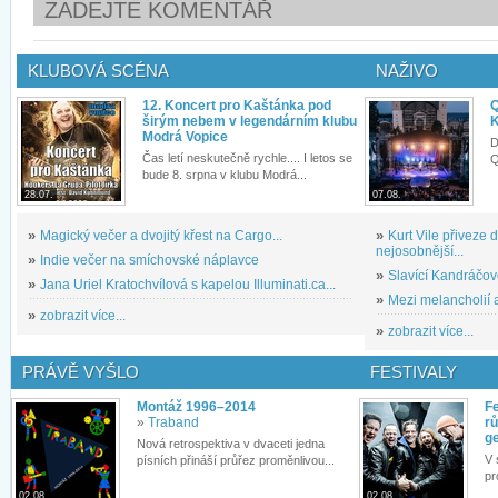
ZADEJTE KOMENTÁŘ
KLUBOVÁ SCÉNA
NAŽIVO
12. Koncert pro Kaštánka pod
Q
širým nebem v legendárním klubu
K
Modrá Vopice
D
Čas letí neskutečně rychle.... I letos se
Q
bude 8. srpna v klubu Modrá...
28.07.
07.08.
»
Magický večer a dvojitý křest na Cargo...
»
Kurt Vile přiveze
nejosobnější...
»
Indie večer na smíchovské náplavce
»
Slavící Kandráčov
»
Jana Uriel Kratochvílová s kapelou Illuminati.ca...
»
Mezi melancholií a
»
zobrazit více...
»
zobrazit více...
PRÁVĚ VYŠLO
FESTIVALY
Montáž 1996–2014
Fe
»
Traband
rů
g
Nová retrospektiva v dvaceti jedna
V 
písních přináší průřez proměnlivou...
pr
02.08.
02.08.