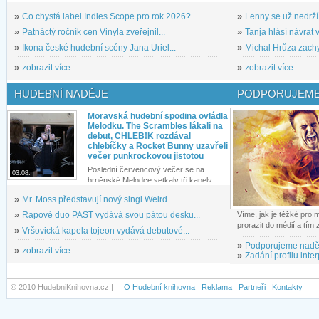
»
Co chystá label Indies Scope pro rok 2026?
»
Lenny se už nedrží
»
Patnáctý ročník cen Vinyla zveřejnil...
»
Tanja hlásí návrat v
»
Ikona české hudební scény Jana Uriel...
»
Michal Hrůza zachyc
»
zobrazit více...
»
zobrazit více...
HUDEBNÍ NADĚJE
PODPORUJEME
Moravská hudební spodina ovládla
Melodku. The Scrambles lákali na
debut, CHLEB!K rozdával
chlebíčky a Rocket Bunny uzavřeli
večer punkrockovou jistotou
Poslední červencový večer se na
03.08.
brněnské Melodce setkaly tři kapely...
»
Mr. Moss představují nový singl Weird...
»
Rapové duo PAST vydává svou pátou desku...
Víme, jak je těžké pro
prorazit do médií a tím
»
Vršovická kapela tojeon vydává debutové...
»
Podporujeme nadě
»
zobrazit více...
»
Zadání profilu inter
© 2010 HudebniKnihovna.cz |
O Hudební knihovna
Reklama
Partneři
Kontakty