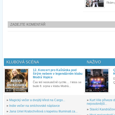
říkám 
ZADEJTE KOMENTÁŘ
KLUBOVÁ SCÉNA
NAŽIVO
12. Koncert pro Kaštánka pod
Q
širým nebem v legendárním klubu
K
Modrá Vopice
D
Čas letí neskutečně rychle.... I letos se
Q
bude 8. srpna v klubu Modrá...
28.07.
07.08.
»
Magický večer a dvojitý křest na Cargo...
»
Kurt Vile přiveze
nejosobnější...
»
Indie večer na smíchovské náplavce
»
Slavící Kandráčov
»
Jana Uriel Kratochvílová s kapelou Illuminati.ca...
»
Mezi melancholií a