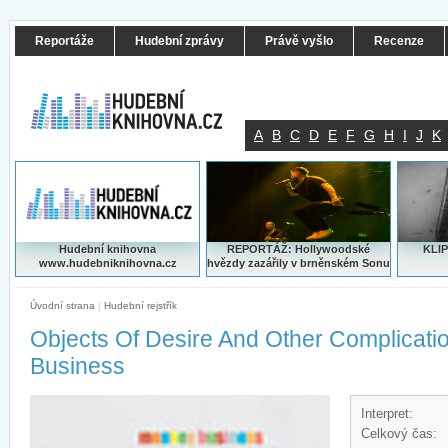
Reportáže
Hudební zprávy
Právě vyšlo
Recenze
A
B
C
D
E
F
G
H
I
J
K
Hudební knihovna
REPORTÁŽ: Hollywoodské
KLIP
www.hudebniknihovna.cz
hvězdy zazářily v brněnském Sonu
Úvodní strana
|
Hudební rejstřík
Objects Of Desire And Other Complicati
Business
Interpret:
Celkový čas: