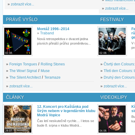
»
zobrazit více...
»
zobrazit více...
PRÁVĚ VYŠLO
FESTIVALY
Montáž 1996–2014
Fe
»
Traband
rů
g
Nová retrospektiva v dvaceti jedna
V 
písních přináší průřez proměnlivou...
pr
02.08.
02.08.
»
Foreign Tongues
/
Rolling Stones
»
Čtvrtý den Colours:
»
The Wow! Signal
/
Muse
»
Třetí den Colours: 
»
The Silent Architect
/
Teramaze
»
Druhý den Colours: 
»
zobrazit více...
»
zobrazit více...
ČLÁNKY
VIDEOKLIPY
12. Koncert pro Kaštánka pod
Kř
širým nebem v legendárním klubu
si
Modrá Vopice
Bu
Čas letí neskutečně rychle.... I letos se
ka
bude 8. srpna v klubu Modrá...
28.07.
04.08.