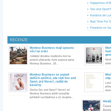
Happiness of t
Sex and Sport?
Kavárna de Lu
Bad Time For 
Freedom on Sa
RECENZE
Monkey Business mají spoustu
Mon
věcí na srdci
hum
gen
Jubilejní desátou studiovku loni na
Monk
podzim připravila i funk-popová parta
popo
Monkey Business. Již...
Monkey Business se zeptali
Mon
dalších umělců, zda rádi Sex and
vti
Sport, prý Never!, raději do
Leto
kavárny
přin
Deska Sex and Sport? Never! od
domá
Monkey Business ještě nestačila
pořádně vychladnout a už skupina...
Hledá
Česká
Busine