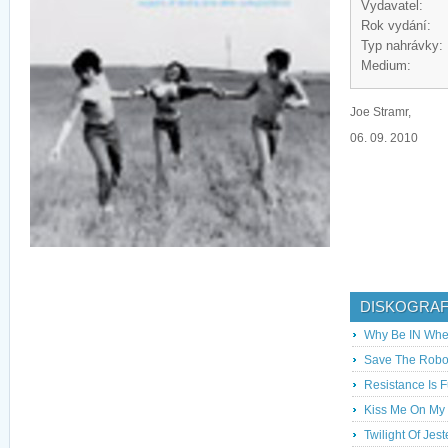
Vydavatel:
Rok vydání:
Typ nahrávky:
Medium:
Joe Stramr,
06. 09. 2010
DISKOGRAF
Why Be IN Whe
Save The Robo
Resistance Is F
Kiss Me On My
Twilight Of Jest