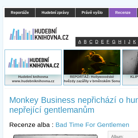
Reportáže
Hudební zprávy
Právě vyšlo
Recenze
A
B
C
D
E
F
G
H
I
J
K
Hudební knihovna
REPORTÁŽ: Hollywoodské
KLIP
www.hudebniknihovna.cz
hvězdy zazářily v brněnském Sonu
Monkey Business nepřichází o hu
nepřející gentlemanům
Recenze alba :
Bad Time For Gentlemen
Album: