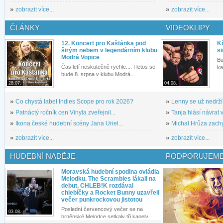
»
zobrazit více...
»
zobrazit více...
ČLÁNKY
VIDEOKLIPY
12. Koncert pro Kaštánka pod
Kř
širým nebem v legendárním klubu
si
Modrá Vopice
Bu
Čas letí neskutečně rychle.... I letos se
ka
bude 8. srpna v klubu Modrá...
28.07.
04.08.
»
Co chystá label Indies Scope pro rok 2026?
»
Lenny se už nedrží
»
Patnáctý ročník cen Vinyla zveřejnil...
»
Tanja hlásí návrat v
»
Ikona české hudební scény Jana Uriel...
»
Michal Hrůza zachyc
»
zobrazit více...
»
zobrazit více...
HUDEBNÍ NADĚJE
PODPORUJEME
Moravská hudební spodina ovládla
Melodku. The Scrambles lákali na
debut, CHLEB!K rozdával
chlebíčky a Rocket Bunny uzavřeli
večer punkrockovou jistotou
Poslední červencový večer se na
03.08.
brněnské Melodce setkaly tři kapely...