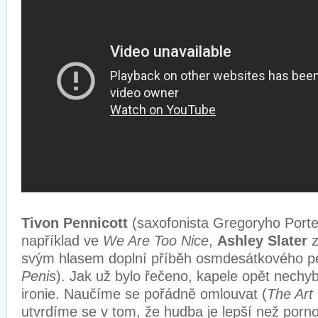
Tivon Pennicott
(saxofonista Gregoryho Porter
například ve
We Are Too Nice
,
Ashley Slater
svým hlasem doplní příběh osmdesátkového pe
Penis
). Jak už bylo řečeno, kapele opět nechyb
ironie. Naučíme se pořádně omlouvat (
The Art
utvrdíme se v tom, že hudba je lepší než porno 