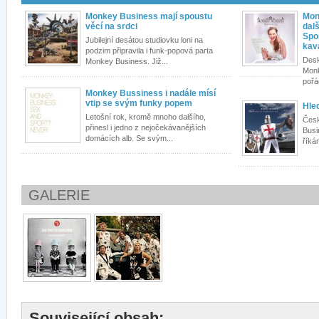
Monkey Business mají spoustu
Mon
věcí na srdci
dal
Spor
Jubilejní desátou studiovku loni na
kav
podzim připravila i funk-popová parta
Desk
Monkey Business. Již...
Monk
pořá
Monkey Bussiness i nadále mísí
vtip se svým funky popem
Hle
Letošní rok, kromě mnoho dalšího,
Česk
přinesl i jedno z nejočekávanějších
Busi
domácích alb. Se svým...
říká
GALERIE
Související obsah: