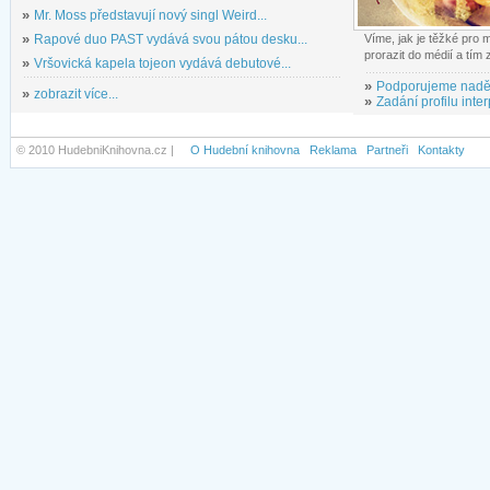
»
Mr. Moss představují nový singl Weird...
»
Rapové duo PAST vydává svou pátou desku...
Víme, jak je těžké pro
prorazit do médií a tím
»
Vršovická kapela tojeon vydává debutové...
»
Podporujeme nadě
»
zobrazit více...
»
Zadání profilu inter
© 2010 HudebniKnihovna.cz |
O Hudební knihovna
Reklama
Partneři
Kontakty