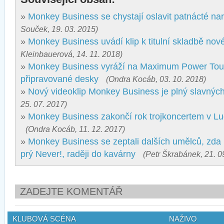
»
Monkey Business se chystají oslavit patnácté na
Souček, 19. 03. 2015)
»
Monkey Business uvádí klip k titulní skladbě nov
Kleinbauerová, 14. 11. 2018)
»
Monkey Business vyráží na Maximum Power Tour,
připravované desky
(Ondra Kocáb, 03. 10. 2018)
»
Nový videoklip Monkey Business je plný slavnýc
25. 07. 2017)
»
Monkey Business zakončí rok trojkoncertem v L
(Ondra Kocáb, 11. 12. 2017)
»
Monkey Business se zeptali dalších umělců, zda 
prý Never!, raději do kavárny
(Petr Škrabánek, 21. 0
ZADEJTE KOMENTÁŘ
KLUBOVÁ SCÉNA
NAŽIVO