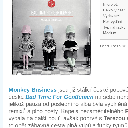
Interpret:
Celkový čas:
Vydavatel:
Rok vydání:
Typ nahrávky:
Medium:
Ondra Kocáb, 30.
Monkey Business
jsou již stálicí české popo
deska
Bad Time For Gentlemen
na sebe nene
jelikož pauza od posledního alba byla vyplněn
remixů s plno hosty. Kapela nezaměnitelného
vydala na další pouť, avšak poprvé s
Terezou
to opět zábavná cesta plná vtipů a funky rytmů