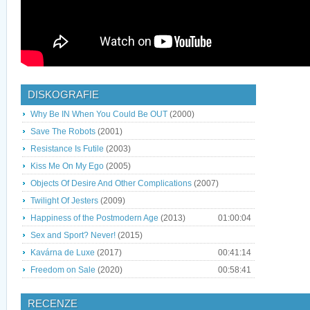
DISKOGRAFIE
Why Be IN When You Could Be OUT
(2000)
Save The Robots
(2001)
Resistance Is Futile
(2003)
Kiss Me On My Ego
(2005)
Objects Of Desire And Other Complications
(2007)
Twilight Of Jesters
(2009)
Happiness of the Postmodern Age
(2013)
01:00:04
Sex and Sport? Never!
(2015)
Kavárna de Luxe
(2017)
00:41:14
Freedom on Sale
(2020)
00:58:41
RECENZE