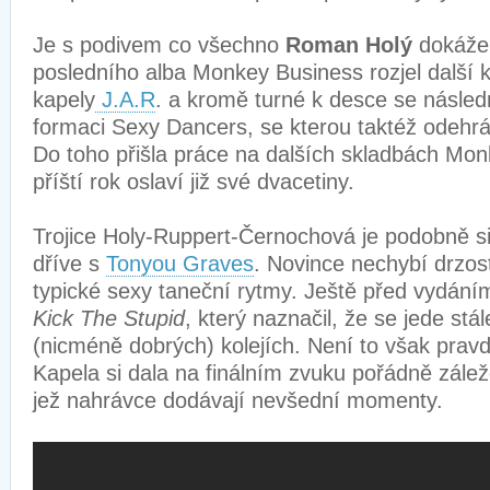
Je s podivem co všechno
Roman Holý
dokáže 
posledního alba Monkey Business rozjel další k
kapely
J.A.R
. a kromě turné k desce se následn
formaci Sexy Dancers, se kterou taktéž odehrál
Do toho přišla práce na dalších skladbách Mon
příští rok oslaví již své dvacetiny.
Trojice Holy-Ruppert-Černochová je podobně si
dříve s
Tonyou Graves
. Novince nechybí drzost,
typické sexy taneční rytmy. Ještě před vydáním
Kick The Stupid
, který naznačil, že se jede stá
(nicméně dobrých) kolejích. Není to však prav
Kapela si dala na finálním zvuku pořádně zálež
jež nahrávce dodávají nevšední momenty.