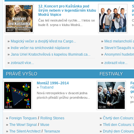
12. Koncert pro Kaštánka pod
S
širým nebem v legendárním klubu
p
Modrá Vopice
v
Čas letí neskutečně rychle.... I letos se
O
bude 8. srpna v klubu Modrá...
s
28.07.
05.08.
»
Magický večer a dvojitý křest na Cargo...
»
Mezi melancholií a
»
Indie večer na smíchovské náplavce
»
Steve'n'Seagulls v 
»
Jana Uriel Kratochvílová s kapelou Illuminati.ca...
»
Anonymní hudební 
»
zobrazit více...
»
zobrazit více...
PRÁVĚ VYŠLO
FESTIVALY
Montáž 1996–2014
Fe
»
Traband
rů
g
Nová retrospektiva v dvaceti jedna
V 
písních přináší průřez proměnlivou...
pr
02.08.
02.08.
»
Foreign Tongues
/
Rolling Stones
»
Čtvrtý den Colours:
»
The Wow! Signal
/
Muse
»
Třetí den Colours: 
»
The Silent Architect
/
Teramaze
»
Druhý den Colours: 