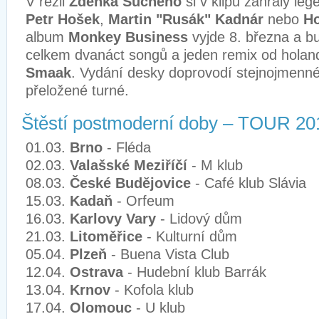
V režii
Zdeňka Suchého
si v klipu zahrály le
Petr Hošek
,
Martin "Rusák" Kadnár
nebo
Ho
album
Monkey Business
vyjde 8. března a b
celkem dvanáct songů a jeden remix od hola
Smaak
. Vydání desky doprovodí stejnojmenné,
přeložené turné.
Štěstí postmoderní doby – TOUR 20
01.03.
Brno
- Fléda
02.03.
Valašské Meziříčí
- M klub
08.03.
České Budějovice
- Café klub Slávia
15.03.
Kadaň
- Orfeum
16.03.
Karlovy Vary
- Lidový dům
21.03.
Litoměřice
- Kulturní dům
05.04.
Plzeň
- Buena Vista Club
12.04.
Ostrava
- Hudební klub Barrák
13.04.
Krnov
- Kofola klub
17.04.
Olomouc
- U klub