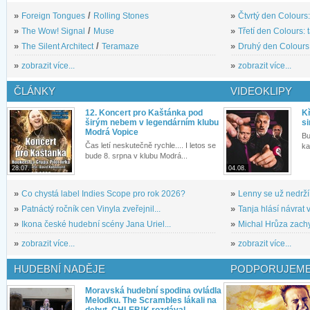
»
Foreign Tongues
/
Rolling Stones
»
Čtvrtý den Colours:
»
The Wow! Signal
/
Muse
»
Třetí den Colours: 
»
The Silent Architect
/
Teramaze
»
Druhý den Colours: 
»
zobrazit více...
»
zobrazit více...
ČLÁNKY
VIDEOKLIPY
12. Koncert pro Kaštánka pod
Kř
širým nebem v legendárním klubu
si
Modrá Vopice
Bu
Čas letí neskutečně rychle.... I letos se
ka
bude 8. srpna v klubu Modrá...
28.07.
04.08.
»
Co chystá label Indies Scope pro rok 2026?
»
Lenny se už nedrží
»
Patnáctý ročník cen Vinyla zveřejnil...
»
Tanja hlásí návrat v
»
Ikona české hudební scény Jana Uriel...
»
Michal Hrůza zachyc
»
zobrazit více...
»
zobrazit více...
HUDEBNÍ NADĚJE
PODPORUJEME
Moravská hudební spodina ovládla
Melodku. The Scrambles lákali na