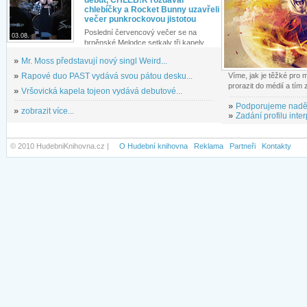
debut, CHLEB!K rozdával
chlebíčky a Rocket Bunny uzavřeli
večer punkrockovou jistotou
Poslední červencový večer se na
03.08.
brněnské Melodce setkaly tři kapely...
»
Mr. Moss představují nový singl Weird...
»
Rapové duo PAST vydává svou pátou desku...
Víme, jak je těžké pro
prorazit do médií a tím
»
Vršovická kapela tojeon vydává debutové...
»
Podporujeme nadě
»
zobrazit více...
»
Zadání profilu inter
© 2010 HudebniKnihovna.cz |
O Hudební knihovna
Reklama
Partneři
Kontakty