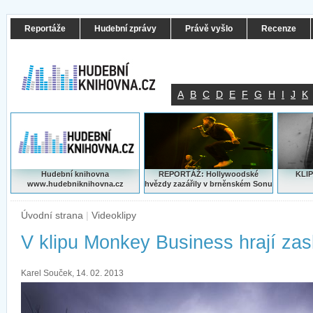
Reportáže
Hudební zprávy
Právě vyšlo
Recenze
A
B
C
D
E
F
G
H
I
J
K
Hudební knihovna
REPORTÁŽ: Hollywoodské
KLIP
www.hudebniknihovna.cz
hvězdy zazářily v brněnském Sonu
Úvodní strana
|
Videoklipy
V klipu Monkey Business hrají zasl
Karel Souček, 14. 02. 2013