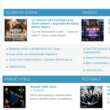
KLUBOVÁ SCÉNA
NAŽIVO
12. Koncert pro Kaštánka pod
Q
širým nebem v legendárním klubu
K
Modrá Vopice
D
Čas letí neskutečně rychle.... I letos se
Q
bude 8. srpna v klubu Modrá...
28.07.
07.08.
»
Magický večer a dvojitý křest na Cargo...
»
Kurt Vile přiveze
nejosobnější...
»
Indie večer na smíchovské náplavce
»
Slavící Kandráčov
»
Jana Uriel Kratochvílová s kapelou Illuminati.ca...
»
Mezi melancholií a
»
zobrazit více...
»
zobrazit více...
PRÁVĚ VYŠLO
FESTIVALY
Montáž 1996–2014
Fe
»
Traband
rů
g
Nová retrospektiva v dvaceti jedna
V 
písních přináší průřez proměnlivou...
pr
02.08.
02.08.