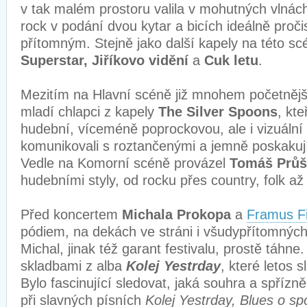
v tak malém prostoru valila v mohutných vlnách,
rock v podání dvou kytar a bicích ideálně proči
přítomným. Stejně jako další kapely na této s
Superstar, Jiříkovo vidění
a
Cuk letu
.
Mezitím na Hlavní scéně již mnohem početnější
mladí chlapci z kapely
The Silver Spoons
, kte
hudební, víceméně poprockovou, ale i vizuální
komunikovali s roztančenými a jemně poskakuj
Vedle na Komorní scéně provázel
Tomáš Průš
hudebními styly, od rocku přes country, folk až
Před koncertem
Michala Prokopa
a
Framus F
pódiem, na dekách ve stráni i všudypřítomných 
Michal, jinak též garant festivalu, prostě táhne.
skladbami z alba
Kolej Yestrday
, které letos s
Bylo fascinující sledovat, jaká souhra a spříz
při slavných písních
Kolej Yestrday, Blues o s