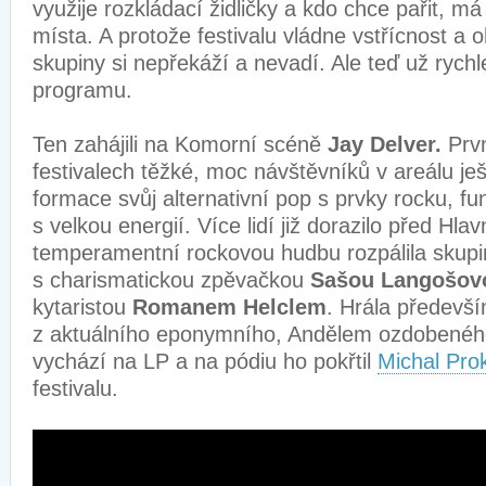
využije rozkládací židličky a kdo chce pařit, m
místa. A protože festivalu vládne vstřícnost a 
skupiny si nepřekáží a nevadí. Ale teď už ryc
programu.
Ten zahájili na Komorní scéně
Jay Delver.
Prvn
festivalech těžké, moc návštěvníků v areálu ješ
formace svůj alternativní pop s prvky rocku, f
s velkou energií. Více lidí již dorazilo před Hla
temperamentní rockovou hudbu rozpálila skup
s charismatickou zpěvačkou
Sašou Langošo
kytaristou
Romanem Helclem
. Hrála předevší
z aktuálního eponymního, Andělem ozdobeného
vychází na LP a na pódiu ho pokřtil
Michal Pro
festivalu.