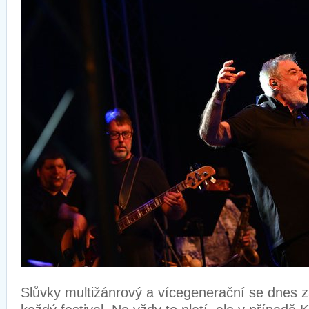
Slůvky multižánrový a vícegenerační se dnes z