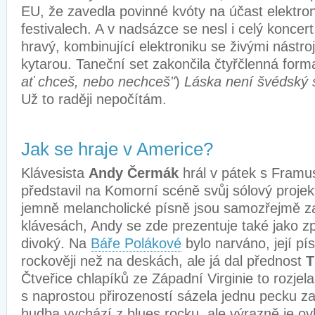
EU, že zavedla povinné kvóty na účast elektro
festivalech. A v nadsázce se nesl i celý koncer
hravý, kombinující elektroniku se živými nástroj
kytarou. Taneční set zakončila čtyřčlenná for
ať chceš, nebo nechceš"
)
Láska není švédský s
Už to raději nepočítám.
Jak se hraje v Americe?
Klávesista
Andy Čermák
hrál v pátek s Framu
představil na Komorní scéně svůj sólový projekt
jemně melancholické písně jsou samozřejmě z
klávesách, Andy se zde prezentuje také jako z
divoký. Na
Báře Polákové
bylo narváno, její p
rockověji než na deskách, ale já dal přednost
T
Čtveřice chlapíků ze Západní Virginie to rozjel
s naprostou přirozeností sázela jednu pecku za
hudba vychází z blues rocku, ale výrazně je o