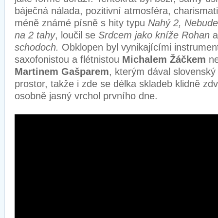
báječná nálada, pozitivní atmosféra, charismati
méně známé písně s hity typu
Nahý 2, Nebude 
na 2 tahy
, loučil se
Srdcem jako kníže Rohan
a
schodoch.
Obklopen byl vynikajícími instrument
saxofonistou a flétnistou
Michalem Žáčkem
ne
Martinem Gašparem
, kterým dával slovenský
prostor, takže i zde se délka skladeb klidně zd
osobně jasný vrchol prvního dne.