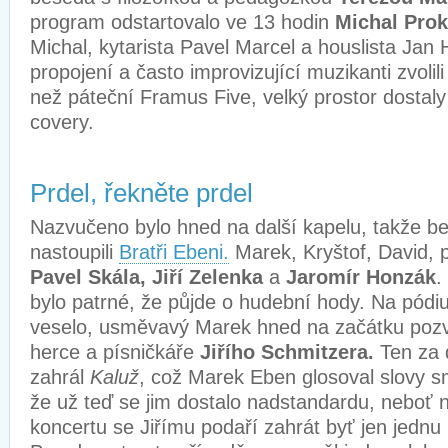
program odstartovalo ve 13 hodin
Michal Prok
Michal, kytarista Pavel Marcel a houslista Jan
propojení a často improvizující muzikanti zvolili
než páteční Framus Five, velký prostor dostaly
covery.
Prdel, řekněte prdel
Nazvučeno bylo hned na další kapelu, takže be
nastoupili
Bratři Ebeni.
Marek, Kryštof, David, p
Pavel Skála, Jiří Zelenka
a
Jaromír Honzák
.
bylo patrné, že půjde o hudební hody. Na pódiu
veselo, usměvavý Marek hned na začátku poz
herce a písničkáře
Jiřího Schmitzera.
Ten za 
zahrál
Kaluž
, což Marek Eben glosoval slovy 
že už teď se jim dostalo nadstandardu, neboť
koncertu se Jiřímu podaří zahrát byť jen jednu 