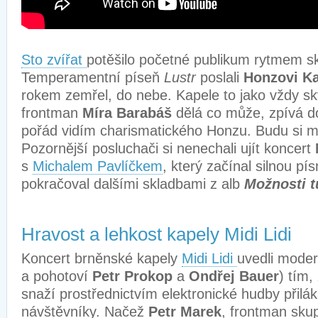
Sto zvířat
potěšilo početné publikum rytmem s
Temperamentní píseň
Lustr
poslali
Honzovi Ka
rokem zemřel, do nebe. Kapele to jako vždy sk
frontman
Míra Barabáš
dělá co může, zpívá do
pořád vidím charismatického Honzu. Budu si m
Pozornější posluchači si nenechali ujít koncert
s
Michalem Pavlíčkem
, který začínal silnou pí
pokračoval dalšími skladbami z alb
Možnosti t
Hravost a lehkost kapely Midi Lidi
Koncert brněnské kapely
Midi Lidi
uvedli moderá
a pohotoví
Petr Prokop
a
Ondřej Bauer
) tím,
snaží prostřednictvím elektronické hudby přilák
návštěvníky. Načež
Petr Marek
, frontman skup