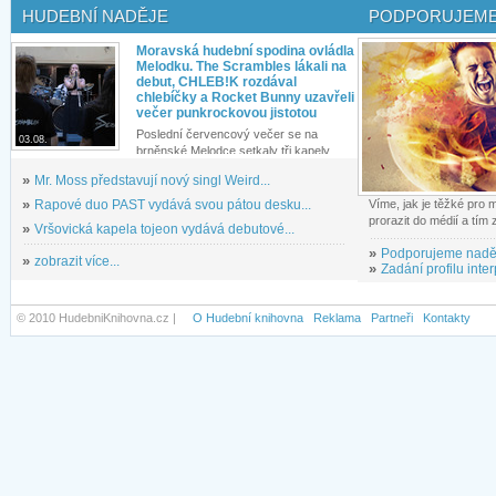
HUDEBNÍ NADĚJE
PODPORUJEME
Moravská hudební spodina ovládla
Melodku. The Scrambles lákali na
debut, CHLEB!K rozdával
chlebíčky a Rocket Bunny uzavřeli
večer punkrockovou jistotou
Poslední červencový večer se na
03.08.
brněnské Melodce setkaly tři kapely...
»
Mr. Moss představují nový singl Weird...
»
Rapové duo PAST vydává svou pátou desku...
Víme, jak je těžké pro
prorazit do médií a tím
»
Vršovická kapela tojeon vydává debutové...
»
Podporujeme nadě
»
zobrazit více...
»
Zadání profilu inter
© 2010 HudebniKnihovna.cz |
O Hudební knihovna
Reklama
Partneři
Kontakty