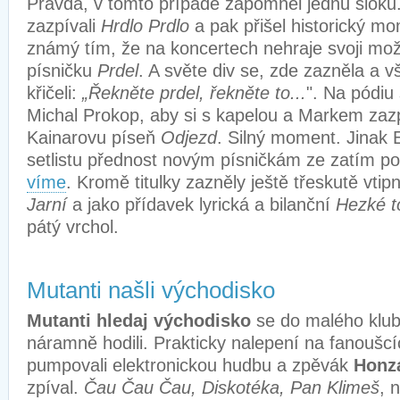
Pravda, v tomto případě zapomněl jednu sloku.
zazpívali
Hrdlo Prdlo
a pak přišel historický m
známý tím, že na koncertech nehraje svoji mo
písničku
Prdel
. A světe div se, zde zazněla a vš
křičeli:
„Řekněte prdel, řekněte to...
". Na pódiu s
Michal Prokop, aby si s kapelou a Markem zaz
Kainarovu píseň
Odjezd
. Silný moment. Jinak 
setlistu přednost novým písničkám ze zatím p
víme
. Kromě titulky zazněly ještě třeskutě vti
Jarní
a jako přídavek lyrická a bilanční
Hezké t
pátý vrchol.
Mutanti našli východisko
Mutanti hledaj východisko
se do malého klub
náramně hodili. Prakticky nalepení na fanoušcí
pumpovali elektronickou hudbu a zpěvák
Honza
zpíval.
Čau Čau Čau, Diskotéka, Pan Klimeš
, 