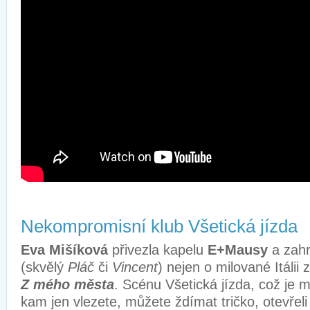
Nekompromisní klub Všetická jízda
Eva Mišíková
přivezla kapelu
E+Mausy
a zahr
(skvělý
Pláč
či
Vincent
) nejen o milované Itálii
Z mého města
. Scénu Všetická jízda, což je m
kam jen vlezete, můžete ždímat tričko, otevřel