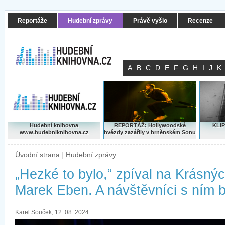
Reportáže
Hudební zprávy
Právě vyšlo
Recenze
A
B
C
D
E
F
G
H
I
J
K
Hudební knihovna
REPORTÁŽ: Hollywoodské
KLIP
www.hudebniknihovna.cz
hvězdy zazářily v brněnském Sonu
Úvodní strana
|
Hudební zprávy
„Hezké to bylo,“ zpíval na Krásnýc
Marek Eben. A návštěvníci s ním b
Karel Souček, 12. 08. 2024