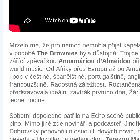
Mrzelo mě, že pro nemoc nemohla přijet kape
v podobě
The Brownies
byla důstojná. Trojice
zářící zpěvačkou
Annamáriou d’Almeidou
př
world music. Od Afriky přes Evropu až po Ameri
i pop v češtině, španělštině, portugalštině, angli
francouzštině. Radostná záležitost. Roztanče
představovala ideální zavírák prvního dne, Žár 
jedné hodině.
Sobotní dopoledne patřilo na Echo scéně publici
plno. Mimo jiné zde novináři a podcasteři Jindř
Dobrovský pohovořili o osudu Lidových novin, 
beseda s filozofkou a pedagožkou
Terezou Ma