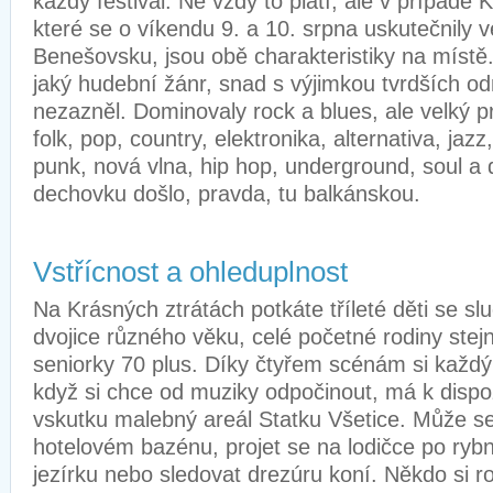
každý festival. Ne vždy to platí, ale v případě 
které se o víkendu 9. a 10. srpna uskutečnily v
Benešovsku, jsou obě charakteristiky na míst
jaký hudební žánr, snad s výjimkou tvrdších od
nezazněl. Dominovaly rock a blues, ale velký pr
folk, pop, country, elektronika, alternativa, jazz
punk, nová vlna, hip hop, underground, soul a 
dechovku došlo, pravda, tu balkánskou.
Vstřícnost a ohleduplnost
Na Krásných ztrátách potkáte tříleté děti se sl
dvojice různého věku, celé početné rodiny stejn
seniorky 70 plus. Díky čtyřem scénám si každý 
když si chce od muziky odpočinout, má k dispoz
vskutku malebný areál Statku Všetice. Může s
hotelovém bazénu, projet se na lodičce po rybní
jezírku nebo sledovat drezúru koní. Někdo si ro