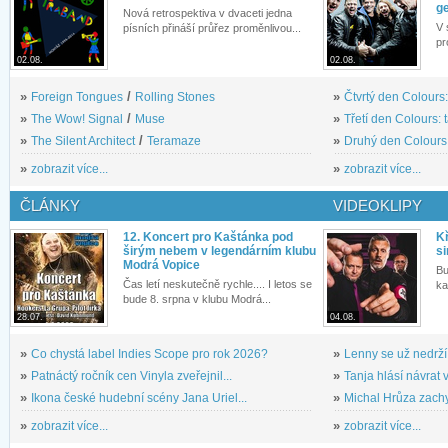
g
Nová retrospektiva v dvaceti jedna
V 
písních přináší průřez proměnlivou...
pr
02.08.
02.08.
»
Foreign Tongues
/
Rolling Stones
»
Čtvrtý den Colours:
»
The Wow! Signal
/
Muse
»
Třetí den Colours: 
»
The Silent Architect
/
Teramaze
»
Druhý den Colours: 
»
zobrazit více...
»
zobrazit více...
ČLÁNKY
VIDEOKLIPY
12. Koncert pro Kaštánka pod
Kř
širým nebem v legendárním klubu
si
Modrá Vopice
Bu
Čas letí neskutečně rychle.... I letos se
ka
bude 8. srpna v klubu Modrá...
28.07.
04.08.
»
Co chystá label Indies Scope pro rok 2026?
»
Lenny se už nedrží
»
Patnáctý ročník cen Vinyla zveřejnil...
»
Tanja hlásí návrat v
»
Ikona české hudební scény Jana Uriel...
»
Michal Hrůza zachyc
»
zobrazit více...
»
zobrazit více...