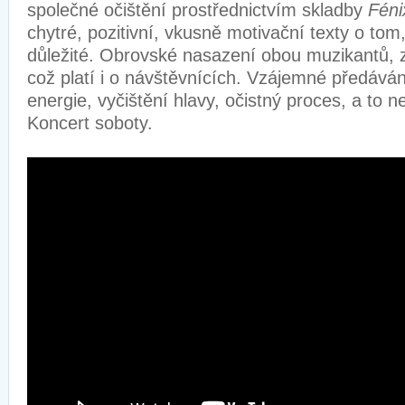
společné očištění prostřednictvím skladby
Féni
chytré, pozitivní, vkusně motivační texty o tom,
důležité. Obrovské nasazení obou muzikantů, z 
což platí i o návštěvnících. Vzájemné předává
energie, vyčištění hlavy, očistný proces, a to n
Koncert soboty.