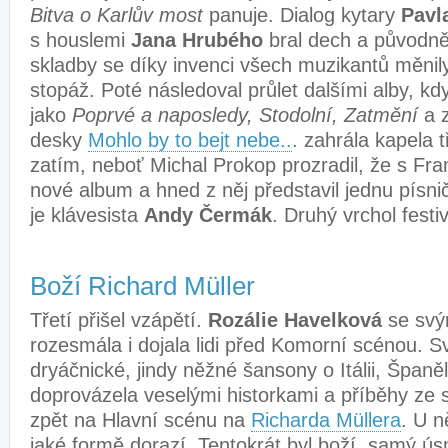
Bitva o Karlův most
panuje. Dialog kytary
Pavl
s houslemi
Jana Hrubého
bral dech a původně
skladby se díky invenci všech muzikantů měni
stopáž. Poté následoval průlet dalšími alby, kd
jako
Poprvé a naposledy, Stodolní, Zatmění
a 
desky
Mohlo by to bejt nebe..
. zahrála kapela t
zatím, neboť Michal Prokop prozradil, že s Fr
nové album a hned z něj představil jednu písni
je klávesista
Andy Čermák
. Druhý vrchol festi
Boží Richard Müller
Třetí přišel vzápětí.
Rozálie Havelková
se svý
rozesmála i dojala lidi před Komorní scénou. S
dryáčnické, jindy něžné šansony o Itálii, Španě
doprovázela veselými historkami a příběhy ze s
zpět na Hlavní scénu na
Richarda Müllera
. U n
jaké formě dorazí. Tentokrát byl boží, samý ús