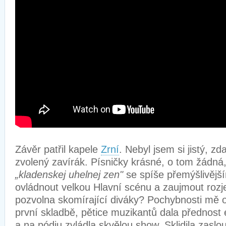
Závěr patřil kapele
Zrní
. Nebyl jsem si jistý, z
zvolený zavírák. Písničky krásné, o tom žádná
„kladenskej uhelnej zen"
se spíše přemýšlivější
ovládnout velkou Hlavní scénu a zaujmout roz
pozvolna skomírající diváky? Pochybnosti mě o
první skladbě, pětice muzikantů dala přednost
a na pódiu zvládla skvělou show. Sklidila zaslo