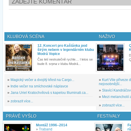
ZADEJTE KOMENTÁŘ
KLUBOVÁ SCÉNA
NAŽIVO
12. Koncert pro Kaštánka pod
Q
širým nebem v legendárním klubu
K
Modrá Vopice
D
Čas letí neskutečně rychle.... I letos se
Q
bude 8. srpna v klubu Modrá...
28.07.
07.08.
»
Magický večer a dvojitý křest na Cargo...
»
Kurt Vile přiveze
nejosobnější...
»
Indie večer na smíchovské náplavce
»
Slavící Kandráčov
»
Jana Uriel Kratochvílová s kapelou Illuminati.ca...
»
Mezi melancholií a
»
zobrazit více...
»
zobrazit více...
PRÁVĚ VYŠLO
FESTIVALY
Montáž 1996–2014
Fe
»
Traband
rů