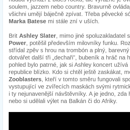
soulem, jazzem nebo country. Bravurně ovládaj
všichni umějí báječně zpívat. Třeba pěvecké s
Marka Batese
mi stále zní v uších.
Brit
Ashley Slater
, mimo jiné spoluzakladatel
Power
, potěšil především milovníky funku. R
střídal zpěv s hrou na trombón a plný, barevn
dotvářet další tři „dechaři", bubeník a hráč n
pohled bylo patrné, jak si Ashley koncert užívá
republice blízko. Kdo si chtěl ještě zaskákat, m
Zooblasters
, kteří v tomto směru fungovali spo
vystupující ve zvířecích maskách svými rytmick
i ty nejunavenější návštěvníky. A je jedno, zda 
nebo si udělali výlet na Balkán či do Afriky.