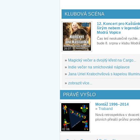
KLUBOVÁ SCÉNA
12. Koncert pro Kaštán
širým nebem v legendár
Modrá Vopice
Čas letí neskutečně rychle...
bude 8. srpna v klubu Modrá
28.07.
»
Magický večer a dvojitý křest na Cargo...
»
Indie večer na smíchovské náplavce
»
Jana Uriel Kratochvílová s kapelou Illuminat
»
zobrazit více...
PRÁVĚ VYŠLO
Montáž 1996–2014
»
Traband
Nová retrospektiva v dvaceti
písních přináší průřez proměn
02.08.