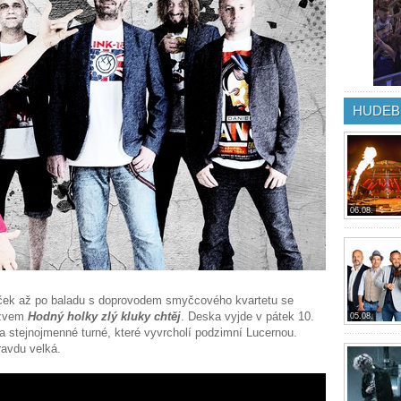
HUDEB
06.08.
aček až po baladu s doprovodem smyčcového kvartetu se
zvem
Hodný holky zlý kluky chtěj
. Deska vyjde v pátek 10.
05.08.
na stejnojmenné turné, které vyvrcholí podzimní Lucernou.
ravdu velká.