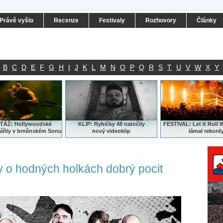
Právě vyšlo
Recenze
Festivaly
Rozhovory
Články
B
C
D
E
F
G
H
I
J
K
L
M
N
O
P
Q
R
S
T
U
V
W
X
Y
ÁŽ: Hollywoodské
KLIP: Rybičky 48 natočily
FESTIVAL:
Let It Roll 
ářily v brněnském Sonu
nový
videoklip
lámal rekord
y o hodných holkách dobrý pocit