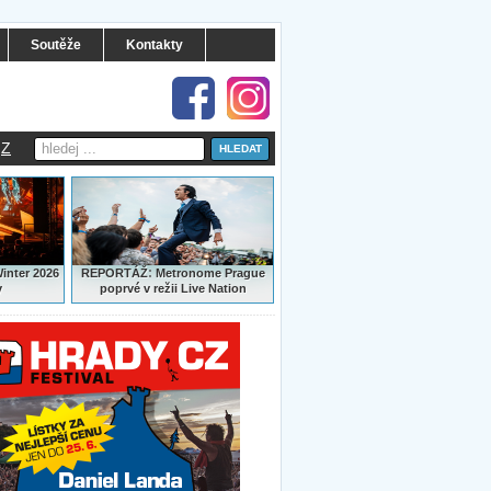
Soutěže
Kontakty
Z
:
Winter 2026
REPORTÁŽ
Metronome Prague
y
poprvé v režii Live Nation