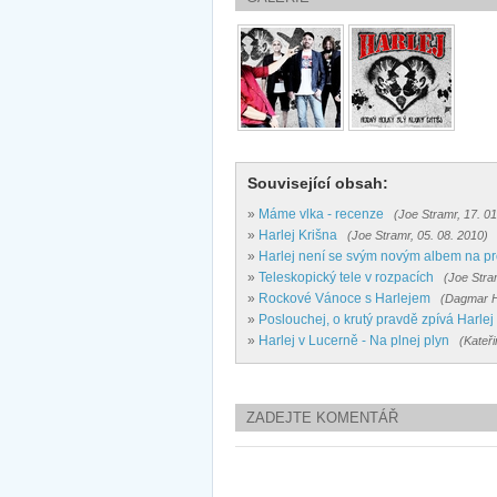
Související obsah:
»
Máme vlka - recenze
(Joe Stramr, 17. 01
»
Harlej Krišna
(Joe Stramr, 05. 08. 2010)
»
Harlej není se svým novým albem na pr
»
Teleskopický tele v rozpacích
(Joe Stra
»
Rockové Vánoce s Harlejem
(Dagmar He
»
Poslouchej, o krutý pravdě zpívá Harlej
»
Harlej v Lucerně - Na plnej plyn
(Kateř
ZADEJTE KOMENTÁŘ