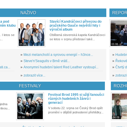
NAŽIVO
REPOR
ka pod
Slavící Kandráčovci přivezou do
ním klubu
pražského Gauče největší hity i
výroční album
. I letos se
Oblíbená slovenská kapela Kandráčovci
...
se letos v srpnu představí také...
05.08.
03.08.
»
Mezi melancholií a syrovou energií – h3nce...
»
Hudební
»
Steve'n'Seagulls v Brně vrátí...
»
Řekové 
i.ca...
»
Anonymní hudební talent Red Leather vystoupí...
»
Čtvrtý 
»
zobrazit více...
»
zobrazit
FESTIVALY
ROZH
Festival Brod 1995 si užijí fanoušci
různých hudebních žánrů i
generací
 jedna
V sobotu 22. srpna se Český Brod opět
livou...
promění v dějiště jednodenní přehlídky...
02.08.
04.08.