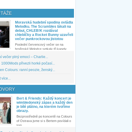
TÁŽE
Moravská hudební spodina ovládla
Melodku. The Scrambles lákali na
debut, CHLEB!K rozdával
chlebíčky a Rocket Bunny uzavřeli
večer punkrockovou jistotou
Poslední červencový večer se na
brněnské Melodce setkaly tři kapely...
 večer plný emocí – Charlie...
1000Mods přivezli horké počasí...
den Colours: ranní peozie, ženský...
 více...
OVORY
Bert & Friends: Každý koncert je
wimbledonský zápas a každý den
je bílé plátno, na kterém tvoříme
obrazy.
Bezprostředně po koncertě na Colours
of Ostrava jsme si s Bertem povídali o
tom,...