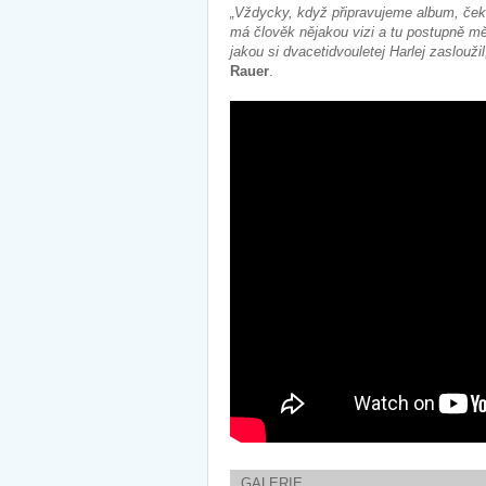
„Vždycky, když připravujeme album, čeká
má člověk nějakou vizi a tu postupně mě
jakou si dvacetidvouletej Harlej zasloužil
Rauer
.
GALERIE