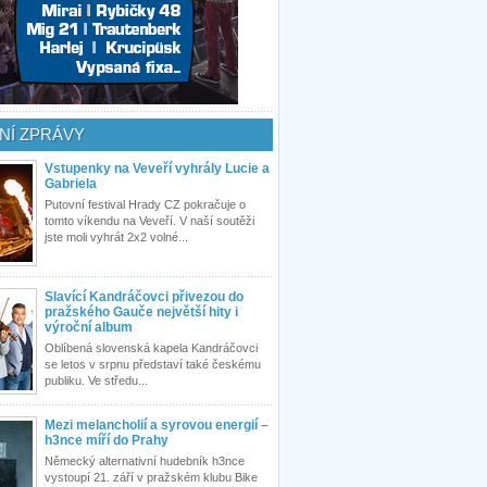
NÍ ZPRÁVY
Vstupenky na Veveří vyhrály Lucie a
Gabriela
Putovní festival Hrady CZ pokračuje o
tomto víkendu na Veveří. V naší soutěži
jste moli vyhrát 2x2 volné...
Slavící Kandráčovci přivezou do
pražského Gauče největší hity i
výroční album
Oblíbená slovenská kapela Kandráčovci
se letos v srpnu představí také českému
publiku. Ve středu...
Mezi melancholií a syrovou energií –
h3nce míří do Prahy
Německý alternativní hudebník h3nce
vystoupí 21. září v pražském klubu Bike