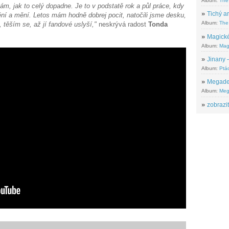
Album:
The
m, jak to celý dopadne. Je to v podstatě rok a půl práce, kdy
»
Tichý ar
ní a mění. Letos mám hodně dobrej pocit, natočili jsme desku,
Album:
The 
, těším se, až jí fandové uslyší,"
neskrývá radost
Tonda
»
Magické
Album:
Mag
»
Jinany –
Album:
Ptác
»
Megadeth
Album:
Meg
»
zobrazit