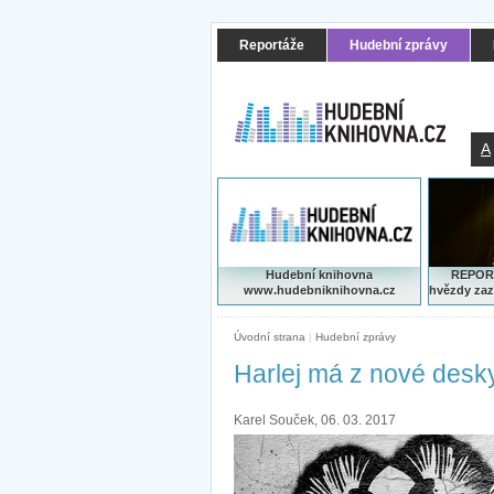
Reportáže
Hudební zprávy
A
Hudební knihovna
REPORT
www.hudebniknihovna.cz
hvězdy zaz
Úvodní strana
|
Hudební zprávy
Harlej má z nové desk
Karel Souček, 06. 03. 2017