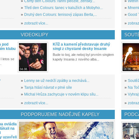
»
Čtvrtý den Colours: ranní peozie, ženský...
»
Within
»
Třetí den Colours: tanec v kalužích a Mobyho...
»
Mnemic
»
Druhý den Colours: tenisový zápas Berta,...
»
Good T
»
zobrazit více...
»
zobrazi
VIDEOKLIPY
SOUT
a pod
Kříž a kamení představuje druhý
ním klubu
singl z chystané desky Insanie
Bude to boj, ale neboj byl prvním singlem
I letos se
kapely Insania z nového alba...
..
04.08.
06.08.
?
»
Lenny se už nedrží zpátky a nechává...
»
Soutěž
»
Tanja hlásí návrat v plné síle
»
Na Toč
»
Michal Hrůza zachycuje v novém klipu sílu...
»
Vyhraj
»
zobrazit více...
»
zobrazi
PODPORUJEME NADĚJNÉ KAPELY
PODCA
a ovládla
ákali na
l
y uzavřeli