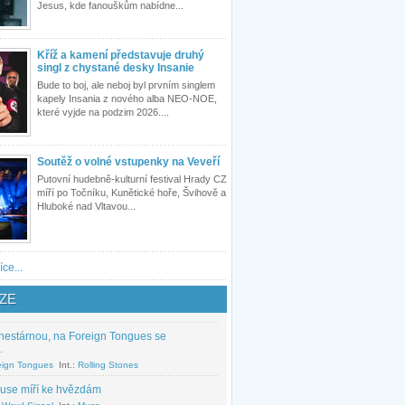
Jesus, kde fanouškům nabídne...
Kříž a kamení představuje druhý
singl z chystané desky Insanie
Bude to boj, ale neboj byl prvním singlem
kapely Insania z nového alba NEO-NOE,
které vyjde na podzim 2026....
Soutěž o volné vstupenky na Veveří
Putovní hudebně-kulturní festival Hrady CZ
míří po Točníku, Kunětické hoře, Švihově a
Hluboké nad Vltavou...
íce...
ZE
nestárnou, na Foreign Tongues se
.
eign Tongues
Int.:
Rolling Stones
use míří ke hvězdám