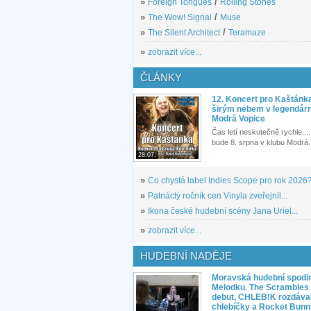
»
Foreign Tongues
/
Rolling Stones
»
The Wow! Signal
/
Muse
»
The Silent Architect
/
Teramaze
»
zobrazit více...
ČLÁNKY
12. Koncert pro Kaštánk
širým nebem v legendár
Modrá Vopice
Čas letí neskutečně rychle.... 
bude 8. srpna v klubu Modrá.
28.07.
»
Co chystá label Indies Scope pro rok 2026
»
Patnáctý ročník cen Vinyla zveřejnil...
»
Ikona české hudební scény Jana Uriel...
»
zobrazit více...
HUDEBNÍ NADĚJE
Moravská hudební spodin
Melodku. The Scrambles l
debut, CHLEB!K rozdáva
chlebíčky a Rocket Bunn