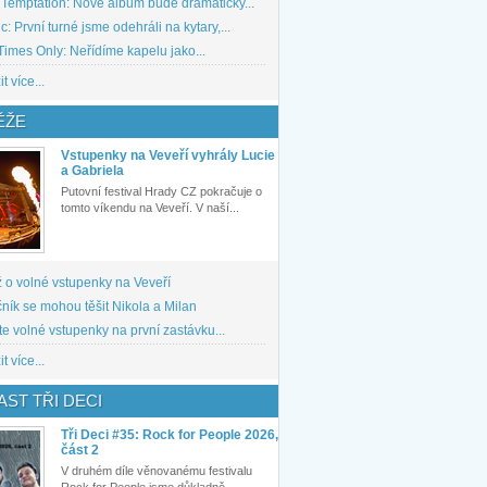
 Temptation: Nové album bude dramaticky...
: První turné jsme odehráli na kytary,...
imes Only: Neřídíme kapelu jako...
t více...
ĚŽE
Vstupenky na Veveří vyhrály Lucie
a Gabriela
Putovní festival Hrady CZ pokračuje o
tomto víkendu na Veveří. V naší...
 o volné vstupenky na Veveří
ník se mohou těšit Nikola a Milan
te volné vstupenky na první zastávku...
t více...
ST TŘI DECI
Tři Deci #35: Rock for People 2026,
část 2
V druhém díle věnovanému festivalu