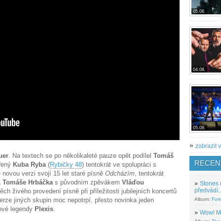
05.08.
04.08.
05.08.
»
zobrazit v
uer
. Na textech se po několikaleté pauze opět podílel
Tomáš
RECEN
ěřený
Kuba Ryba
(
Rybičky 48
) tentokrát ve spolupráci s
 novou verzi svojí 15 let staré písně
Odcházím
, tentokrát
a
Tomáše Hrbáčka
s původním zpěvákem
Vláďou
»
Stones 
předvádí..
ch živého provedení písně při příležitosti jubilejních koncertů
rverze jiných skupin moc nepotrpí, přesto novinka jeden
Album:
For
ové legendy
Plexis
.
»
Wow! M