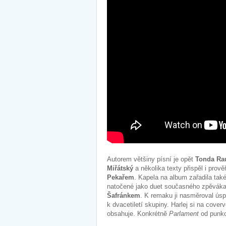
Autorem většiny písní je opět
Tonda Ra
Miřátský
a několika texty přispěl i prov
Pekařem
. Kapela na album zařadila také
natočené jako duet současného zpěvák
Šafránkem
. K remaku ji nasměroval úspě
k dvacetiletí skupiny. Harlej si na cove
obsahuje. Konkrétně
Parlament
od punk