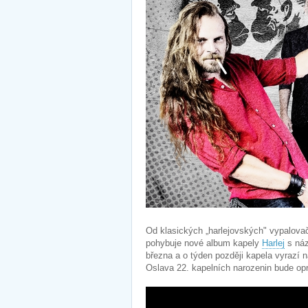
Od klasických „harlejovských" vypalov
pohybuje nové album kapely
Harlej
s ná
března a o týden později kapela vyrazí 
Oslava 22. kapelních narozenin bude op