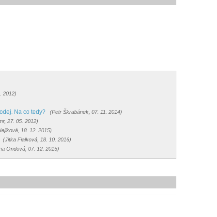
. 2012)
odej. Na co tedy?
(Petr Škrabánek, 07. 11. 2014)
mr, 27. 05. 2012)
jlková, 18. 12. 2015)
(Jitka Fialková, 18. 10. 2016)
ina Ondová, 07. 12. 2015)