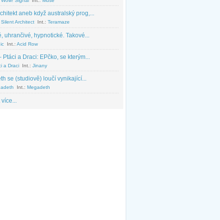
 Wow! Signal
Int.:
Muse
chitekt aneb když australský prog,...
Silent Architect
Int.:
Teramaze
, uhrančivé, hypnotické. Takové...
ic
Int.:
Acid Row
 Ptáci a Draci: EPčko, se kterým...
i a Draci
Int.:
Jinany
 se (studiově) loučí vynikající...
adeth
Int.:
Megadeth
 více...