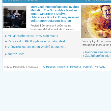
Moravská hudební spodina ovládla
Melodku. The Scrambles lákali na
debut, CHLEB!K rozdával
chlebíčky a Rocket Bunny uzavřeli
večer punkrockovou jistotou
Poslední červencový večer se na
03.08.
brněnské Melodce setkaly tři kapely...
»
Mr. Moss představují nový singl Weird...
»
Rapové duo PAST vydává svou pátou desku...
Víme, jak je těžké pro
prorazit do médií a tím
»
Vršovická kapela tojeon vydává debutové...
»
Podporujeme nadě
»
zobrazit více...
»
Zadání profilu inter
© 2010 HudebniKnihovna.cz |
O Hudební knihovna
Reklama
Partneři
Kontakty