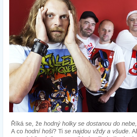
Říká se, že
hodný holky se dostanou do nebe, 
A co
hodní hoši
? Ti
se najdou vždy a všude
. A