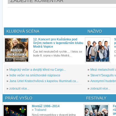
ZADEJTE KOMENTÁŘ
KLUBOVÁ SCÉNA
NAŽIVO
12. Koncert pro Kaštánka pod
S
širým nebem v legendárním klubu
p
Modrá Vopice
v
Čas letí neskutečně rychle.... I letos se
O
bude 8. srpna v klubu Modrá...
s
28.07.
05.08.
»
Magický večer a dvojitý křest na Cargo...
»
Mezi melancholií a
»
Indie večer na smíchovské náplavce
»
Steve'n'Seagulls v 
»
Jana Uriel Kratochvílová s kapelou Illuminati.ca...
»
Anonymní hudební 
»
zobrazit více...
»
zobrazit více...
PRÁVĚ VYŠLO
FESTIVALY
Montáž 1996–2014
Fe
»
Traband
rů
g
Nová retrospektiva v dvaceti jedna