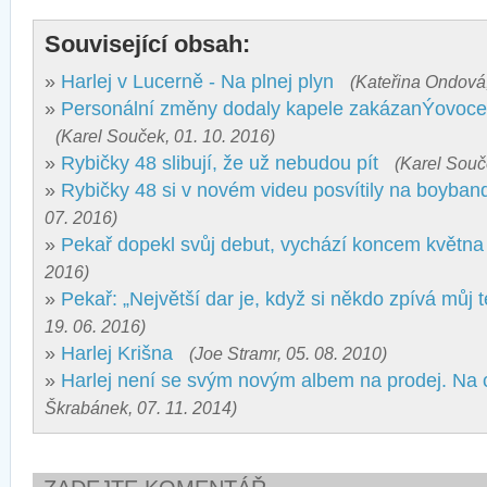
Související obsah:
»
Harlej v Lucerně - Na plnej plyn
(Kateřina Ondová,
»
Personální změny dodaly kapele zakázanÝovoce
(Karel Souček, 01. 10. 2016)
»
Rybičky 48 slibují, že už nebudou pít
(Karel Souč
»
Rybičky 48 si v novém videu posvítily na boyban
07. 2016)
»
Pekař dopekl svůj debut, vychází koncem května
2016)
»
Pekař: „Největší dar je, když si někdo zpívá můj t
19. 06. 2016)
»
Harlej Krišna
(Joe Stramr, 05. 08. 2010)
»
Harlej není se svým novým albem na prodej. Na 
Škrabánek, 07. 11. 2014)