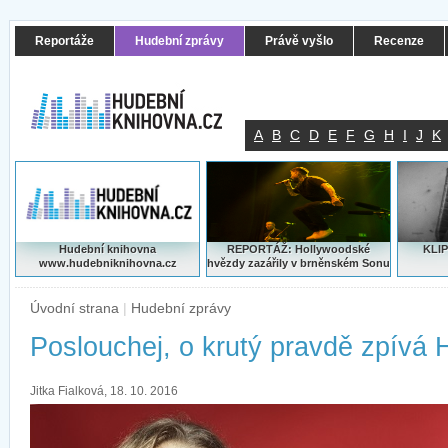
Reportáže
Hudební zprávy
Právě vyšlo
Recenze
A
B
C
D
E
F
G
H
I
J
K
Hudební knihovna
REPORTÁŽ: Hollywoodské
KLIP
www.hudebniknihovna.cz
hvězdy zazářily v brněnském Sonu
Úvodní strana
|
Hudební zprávy
Poslouchej, o krutý pravdě zpívá H
Jitka Fialková, 18. 10. 2016