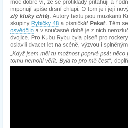
moc dobře ví, že se protiklady přitahují a ho
imponují spíše drsní chlapi. O tom je i její nov
zlý kluky chtěj
. Autory textu jsou muzikanti
K
skupiny
Rybičky 48
a písničkář
Pekař
. Těm se
osvědčilo
a v současné době je z nich nerozlu
dvojice. Pro Kubu Rybu byla píseň pro rockery z
oslavili dvacet let na scéně, výzvou i splněný
„Když jsem měl tu možnost poprvé psát něco p
tomu nemohl věřit. Byla to pro mě čest
", dopl