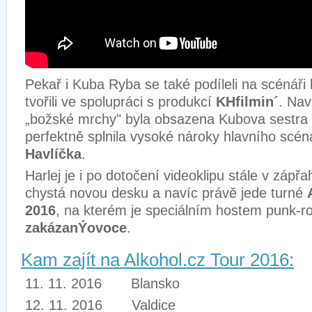
Pekař i Kuba Ryba se také podíleli na scénáři k
tvořili ve spolupráci s produkcí
KHfilmin´
. Nav
„božské mrchy" byla obsazena Kubova sestra
perfektně splnila vysoké nároky hlavního scén
Havlíčka
.
Harlej je i po dotočení videoklipu stále v zápřa
chystá novou desku a navíc právě jede turné
2016
, na kterém je speciálním hostem punk-r
zakázanÝovoce
.
Kam zajít na Alkohol.cz Tour 2016:
11. 11. 2016 Blansko
12. 11. 2016 Valdice