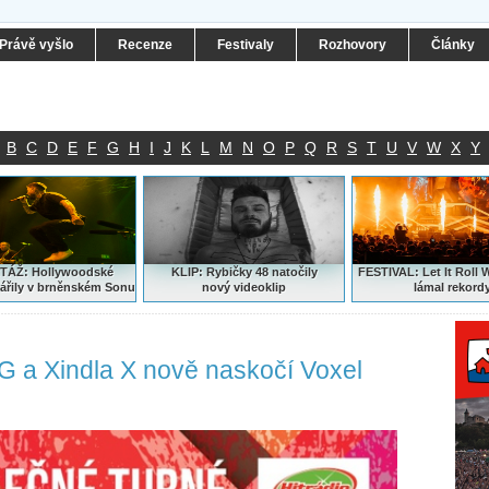
Právě vyšlo
Recenze
Festivaly
Rozhovory
Články
B
C
D
E
F
G
H
I
J
K
L
M
N
O
P
Q
R
S
T
U
V
W
X
Y
ÁŽ: Hollywoodské
KLIP: Rybičky 48 natočily
FESTIVAL:
Let It Roll 
ářily v brněnském Sonu
nový
videoklip
lámal rekord
G a Xindla X nově naskočí Voxel