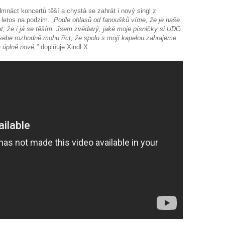
náct koncertů těší a chystá se zahrát i nový singl z
í letos na podzim.
„Podle ohlasů od fanoušků víme, že je naše
at, že i já se těším. Jsem zvědavý, jaké moje písničky si UDG
 sebe rozhodně mohu říct, že spolu s mojí kapelou zahrajeme
a úplně nové,"
doplňuje Xindl X.