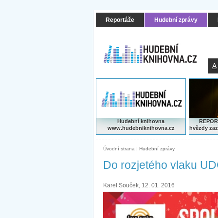
Reportáže
Hudební zprávy
A
Hudební knihovna
REPORT
www.hudebniknihovna.cz
hvězdy zaz
Úvodní strana
|
Hudební zprávy
Do rozjetého vlaku UD
Karel Souček, 12. 01. 2016