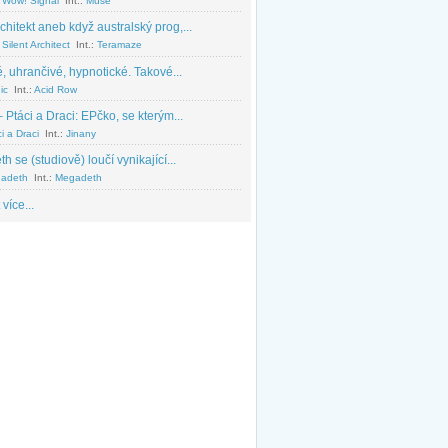
 Wow! Signal
Int.:
Muse
chitekt aneb když australský prog,...
Silent Architect
Int.:
Teramaze
, uhrančivé, hypnotické. Takové...
ic
Int.:
Acid Row
 Ptáci a Draci: EPčko, se kterým...
i a Draci
Int.:
Jinany
 se (studiově) loučí vynikající...
adeth
Int.:
Megadeth
 více...