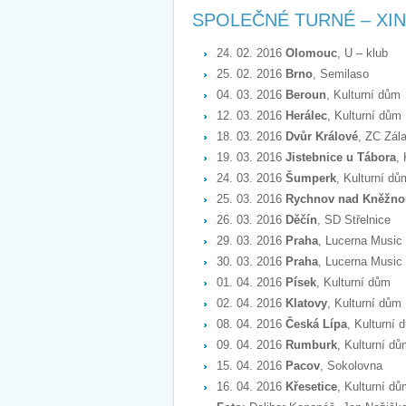
SPOLEČNÉ TURNÉ – XIN
24. 02. 2016
Olomouc
, U – klub
25. 02. 2016
Brno
, Semilaso
04. 03. 2016
Beroun
, Kulturní dům
12. 03. 2016
Herálec
, Kulturní dům
18. 03. 2016
Dvůr Králové
, ZC Zál
19. 03. 2016
Jistebnice u Tábora
,
24. 03. 2016
Šumperk
, Kulturní dů
25. 03. 2016
Rychnov nad Kněžno
26. 03. 2016
Děčín
, SD Střelnice
29. 03. 2016
Praha
, Lucerna Music
30. 03. 2016
Praha
, Lucerna Music
01. 04. 2016
Písek
, Kulturní dům
02. 04. 2016
Klatovy
, Kulturní dům
08. 04. 2016
Česká Lípa
, Kulturní 
09. 04. 2016
Rumburk
, Kulturní d
15. 04. 2016
Pacov
, Sokolovna
16. 04. 2016
Křesetice
, Kulturní d