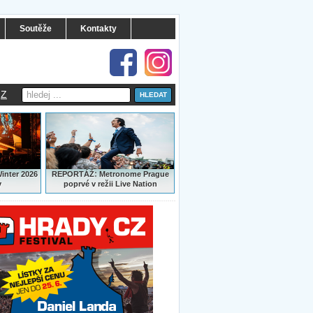
Soutěže
Kontakty
Z
:
Winter 2026
REPORTÁŽ
Metronome Prague
y
poprvé v režii Live Nation