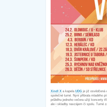
Xindl X
a kapela
UDG
je již osvědčená 
společné turné. Nyní přibrala mladého p
průběhu jednoho večera užijí koncerty tří
ale i skladby navzájem či spolu. Turné 