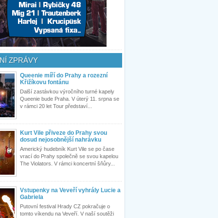
NÍ ZPRÁVY
Queenie míří do Prahy a rozezní
Křižíkovu fontánu
Další zastávkou výročního turné kapely
Queenie bude Praha. V úterý 11. srpna se
v rámci 20 let Tour představí...
Kurt Vile přiveze do Prahy svou
dosud nejosobnější nahrávku
Americký hudebník Kurt Vile se po čase
vrací do Prahy společně se svou kapelou
The Violators. V rámci koncertní šňůry...
Vstupenky na Veveří vyhrály Lucie a
Gabriela
Putovní festival Hrady CZ pokračuje o
tomto víkendu na Veveří. V naší soutěži