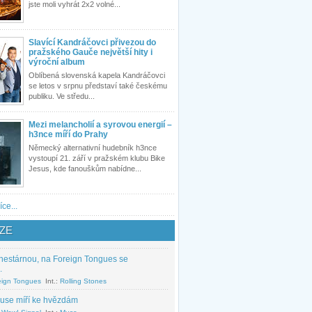
jste moli vyhrát 2x2 volné...
Slavící Kandráčovci přivezou do
pražského Gauče největší hity i
výroční album
Oblíbená slovenská kapela Kandráčovci
se letos v srpnu představí také českému
publiku. Ve středu...
Mezi melancholií a syrovou energií –
h3nce míří do Prahy
Německý alternativní hudebník h3nce
vystoupí 21. září v pražském klubu Bike
Jesus, kde fanouškům nabídne...
íce...
ZE
nestárnou, na Foreign Tongues se
.
eign Tongues
Int.:
Rolling Stones
use míří ke hvězdám