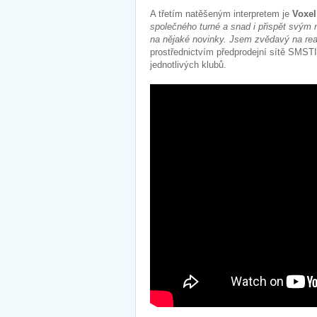
A třetím natěšeným interpretem je
Voxel
společného turné a snad i přispět svým 
na nějaké novinky. Jsem zvědavý na rea
prostřednictvím předprodejní sítě SMST
jednotlivých klubů.