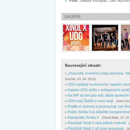
Foto
: Dalibor Konopáč, Jan Nožič
GALERIE
Související obsah:
»
„Pracovitá, invenční a taky skromná. T
Souček, 03. 04. 2013)
»
UDG vyrážejí na koncerty i kapelní sou
»
Kapela UDG sešla z vyšlapaných cesti
»
Na RfP se loni pilo míň, takže společn
»
UDG mají Žebřík a nový singl
(Karel So
»
Prijďte si sednout a poslouchat, zve Xin
»
Podle Xindla X je důležité nezapomína
»
Klipografie Xindla X
(David Malý, 10. 10
»
Písničkář Xindl X nám pěkně rozkvetl
(
»
Písničkář Xindl X už zase provokuje
(K