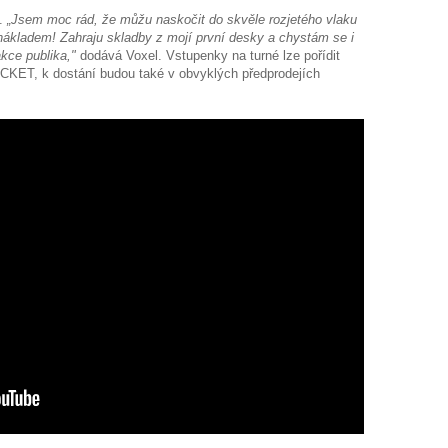
.
„Jsem moc rád, že můžu naskočit do skvěle rozjetého vlaku
nákladem! Zahraju skladby z mojí první desky a chystám se i
kce publika,"
dodává Voxel. Vstupenky na turné lze pořídit
ICKET, k dostání budou také v obvyklých předprodejích