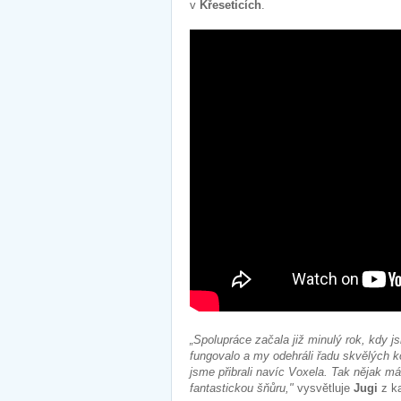
v
Křeseticích
.
„Spolupráce začala již minulý rok, kdy 
fungovalo a my odehráli řadu skvělých k
jsme přibrali navíc Voxela. Tak nějak má
fantastickou šňůru,"
vysvětluje
Jugi
z k