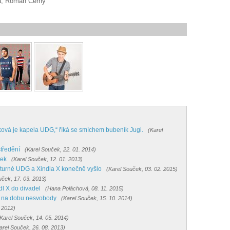
ka, Roman Černý
aková je kapela UDG,“ říká se smíchem bubeník Jugi.
(Karel
středění
(Karel Souček, 22. 01. 2014)
ček
(Karel Souček, 12. 01. 2013)
é turné UDG a Xindla X konečně vyšlo
(Karel Souček, 03. 02. 2015)
uček, 17. 03. 2013)
dl X do divadel
(Hana Poláchová, 08. 11. 2015)
t na dobu nesvobody
(Karel Souček, 15. 10. 2014)
. 2012)
Karel Souček, 14. 05. 2014)
arel Souček, 26. 08. 2013)