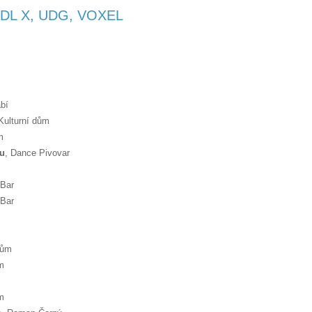
DL X, UDG, VOXEL
abí
 Kulturní dům
m
u
, Dance Pivovar
 Bar
 Bar
dům
ům
ům