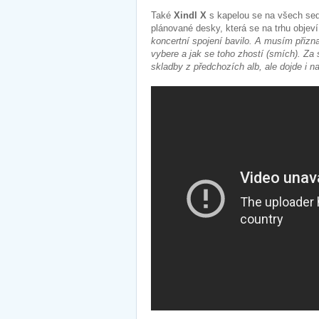
Také
Xindl X
s kapelou se na všech sedm
plánované desky, která se na trhu objev
koncertní spojení bavilo. A musím přizn
vybere a jak se toho zhostí (smích). Za
skladby z předchozích alb, ale dojde i n