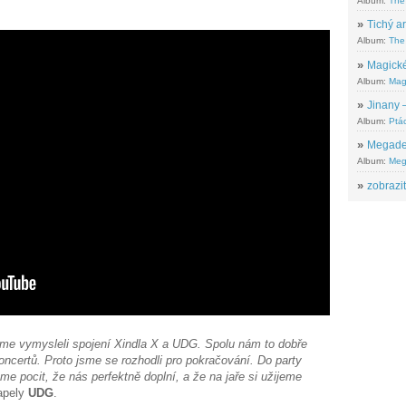
Album:
The
»
Tichý ar
Album:
The 
»
Magické
Album:
Mag
»
Jinany –
Album:
Ptác
»
Megadeth
Album:
Meg
»
zobrazit
jsme vymysleli spojení Xindla X a UDG. Spolu nám to dobře
oncertů. Proto jsme se rozhodli pro pokračování. Do party
me pocit, že nás perfektně doplní, a že na jaře si užijeme
apely
UDG
.