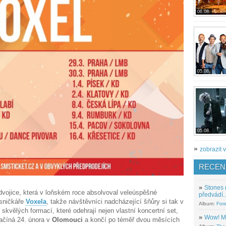
06.08.
05.08.
05.08.
»
zobrazit v
RECEN
»
Stones 
dvojice, která v loňském roce absolvoval veleúspěšné
předvádí..
ísničkáře
Voxela
, takže návštěvníci nadcházející šňůry si tak v
Album:
For
 skvělých formací, které odehrají nejen vlastní koncertní set,
»
Wow! M
začíná 24. února v
Olomouci
a končí po téměř dvou měsících