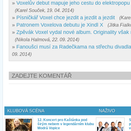
»
Voxelův debut mapuje jeho cestu do elektropopu 
(Karel Souček, 19. 04. 2014)
»
Písničkář Voxel chce jezdit a jezdit a jezdit
(Kare
»
Patronem Voxelova debutu je Xindl X
(Jitka Fial
»
Zpěvák Voxel vydal nové album. Originality však
(Nikola Halmová, 22. 09. 2014)
»
Fanoušci musí za Radečkama na střechu divadl
09. 2014)
ZADEJTE KOMENTÁŘ
KLUBOVÁ SCÉNA
NAŽIVO
12. Koncert pro Kaštánka pod
S
širým nebem v legendárním klubu
p
Modrá Vopice
v