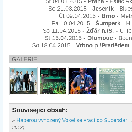
St 04.03.2015 -
Praha
- Palác Ak
So 21.03.2015 -
Jeseník
- Blue
Čt 09.04.2015 -
Brno
- Met
Pá 10.04.2015 -
Šumperk
- H-
So 11.04.2015 -
Žďár n./S.
- U Te
St 15.04.2015 -
Olomouc
- Boun
So 18.04.2015 -
Vrbno p./Pradědem
GALERIE
Související obsah:
»
Haberou vyhozený Voxel se vrací do Superstar
2013)