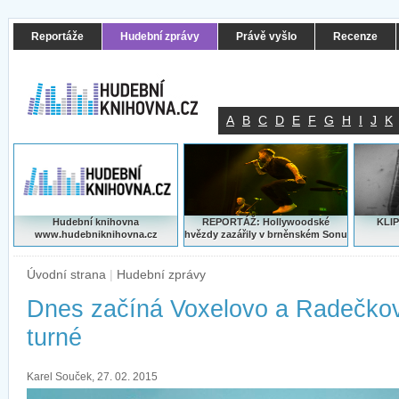
Reportáže
Hudební zprávy
Právě vyšlo
Recenze
A
B
C
D
E
F
G
H
I
J
K
Hudební knihovna
REPORTÁŽ: Hollywoodské
KLIP
www.hudebniknihovna.cz
hvězdy zazářily v brněnském Sonu
Úvodní strana
|
Hudební zprávy
Dnes začíná Voxelovo a Radečko
turné
Karel Souček, 27. 02. 2015