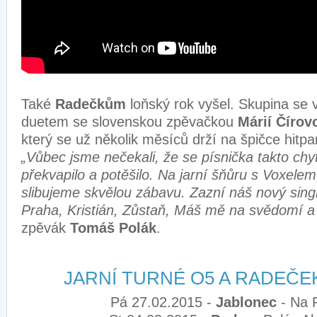
Také
Radečkům
loňský rok vyšel. Skupina se v
duetem se slovenskou zpěvačkou
Márií Čírov
který se už několik měsíců drží na špičce hitp
„Vůbec jsme nečekali, že se písnička takto chyt
překvapilo a potěšilo. Na jarní šňůru s Voxele
slibujeme skvělou zábavu. Zazní náš nový singl 
Praha, Kristián, Zůstaň, Máš mě na svědomí a 
zpěvák
Tomáš Polák
.
JARNÍ TURNÉ O5 A RADEČE
Pá 27.02.2015 -
Jablonec
- Na 