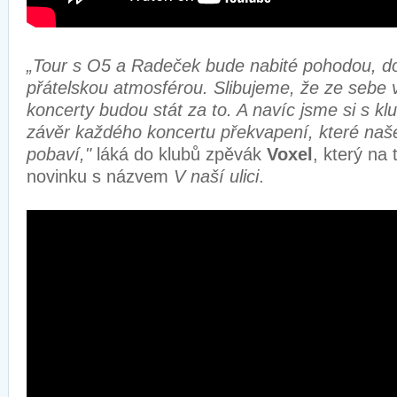
„Tour s O5 a Radeček bude nabité pohodou, d
přátelskou atmosférou. Slibujeme, že ze seb
koncerty budou stát za to. A navíc jsme si s k
závěr každého koncertu překvapení, které naše
pobaví,"
láká do klubů zpěvák
Voxel
, který na
novinku s názvem
V naší ulici
.