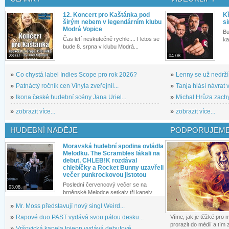
12. Koncert pro Kaštánka pod
Kř
širým nebem v legendárním klubu
si
Modrá Vopice
Bu
Čas letí neskutečně rychle.... I letos se
ka
bude 8. srpna v klubu Modrá...
28.07.
04.08.
»
Co chystá label Indies Scope pro rok 2026?
»
Lenny se už nedrží
»
Patnáctý ročník cen Vinyla zveřejnil...
»
Tanja hlásí návrat v
»
Ikona české hudební scény Jana Uriel...
»
Michal Hrůza zachyc
»
zobrazit více...
»
zobrazit více...
HUDEBNÍ NADĚJE
PODPORUJEME
Moravská hudební spodina ovládla
Melodku. The Scrambles lákali na
debut, CHLEB!K rozdával
chlebíčky a Rocket Bunny uzavřeli
večer punkrockovou jistotou
Poslední červencový večer se na
03.08.
brněnské Melodce setkaly tři kapely...
»
Mr. Moss představují nový singl Weird...
»
Rapové duo PAST vydává svou pátou desku...
Víme, jak je těžké pro
prorazit do médií a tím
»
Vršovická kapela tojeon vydává debutové...