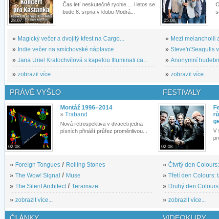
Čas letí neskutečně rychle.... I letos se
O
bude 8. srpna v klubu Modrá...
s
28.07.
05.08.
»
Magický večer a dvojitý křest na Cargo...
»
Mezi melancholií a
»
Indie večer na smíchovské náplavce
»
Steve'n'Seagulls v 
»
Jana Uriel Kratochvílová s kapelou Illuminati.ca...
»
Anonymní hudební 
»
zobrazit více...
»
zobrazit více...
PRÁVĚ VYŠLO
FESTIVALY
Montáž 1996–2014
Fe
»
Traband
rů
g
Nová retrospektiva v dvaceti jedna
V 
písních přináší průřez proměnlivou...
pr
02.08.
02.08.
»
Foreign Tongues
/
Rolling Stones
»
Čtvrtý den Colours:
»
The Wow! Signal
/
Muse
»
Třetí den Colours: 
»
The Silent Architect
/
Teramaze
»
Druhý den Colours: 
»
zobrazit více...
»
zobrazit více...
ČLÁNKY
VIDEOKLIPY