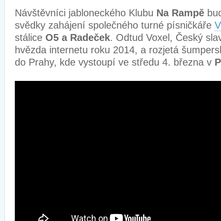
Návštěvníci jabloneckého Klubu
Na Rampě
bud
svědky zahájení společného turné písničkáře
V
stálice
O5 a Radeček
. Odtud Voxel, Český slav
hvězda internetu roku 2014, a rozjetá šumper
do Prahy, kde vystoupí ve středu 4. března v
P