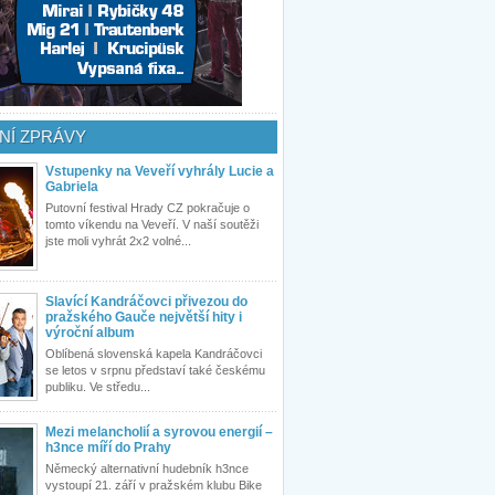
NÍ ZPRÁVY
Vstupenky na Veveří vyhrály Lucie a
Gabriela
Putovní festival Hrady CZ pokračuje o
tomto víkendu na Veveří. V naší soutěži
jste moli vyhrát 2x2 volné...
Slavící Kandráčovci přivezou do
pražského Gauče největší hity i
výroční album
Oblíbená slovenská kapela Kandráčovci
se letos v srpnu představí také českému
publiku. Ve středu...
Mezi melancholií a syrovou energií –
h3nce míří do Prahy
Německý alternativní hudebník h3nce
vystoupí 21. září v pražském klubu Bike