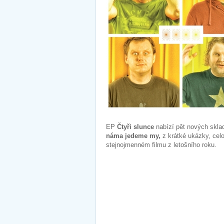
EP
Čtyři slunce
nabízí pět nových skla
náma jedeme my,
z krátké ukázky, celo
stejnojmenném filmu z letošního roku.