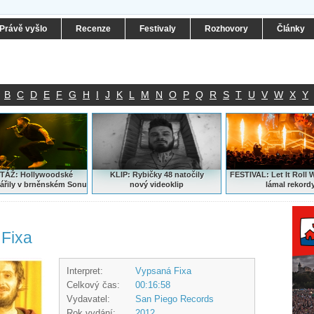
Právě vyšlo
Recenze
Festivaly
Rozhovory
Články
B
C
D
E
F
G
H
I
J
K
L
M
N
O
P
Q
R
S
T
U
V
W
X
Y
ÁŽ: Hollywoodské
KLIP: Rybičky 48 natočily
FESTIVAL:
Let It Roll 
ářily v brněnském Sonu
nový
videoklip
lámal rekord
 Fixa
Interpret:
Vypsaná Fixa
Celkový čas:
00:16:58
Vydavatel:
San Piego Records
Rok vydání:
2012