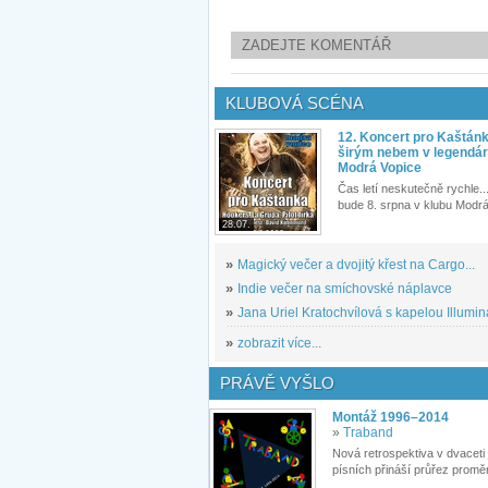
ZADEJTE KOMENTÁŘ
KLUBOVÁ SCÉNA
12. Koncert pro Kaštán
širým nebem v legendár
Modrá Vopice
Čas letí neskutečně rychle...
bude 8. srpna v klubu Modrá
28.07.
»
Magický večer a dvojitý křest na Cargo...
»
Indie večer na smíchovské náplavce
»
Jana Uriel Kratochvílová s kapelou Illuminat
»
zobrazit více...
PRÁVĚ VYŠLO
Montáž 1996–2014
»
Traband
Nová retrospektiva v dvaceti
písních přináší průřez proměn