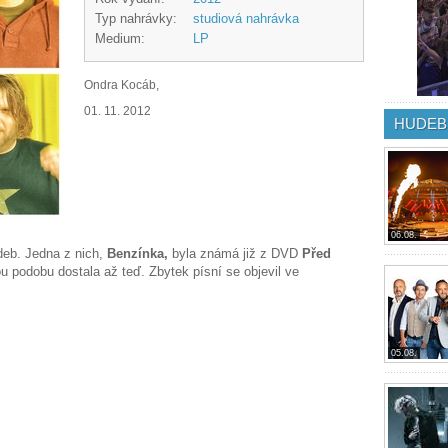
Typ nahrávky:
studiová nahrávka
Medium:
LP
Ondra Kocáb,
01. 11. 2012
HUDEB
06.08.
deb. Jedna z nich,
Benzínka,
byla známá již z DVD
Před
u podobu dostala až teď. Zbytek písní se objevil ve
05.08.