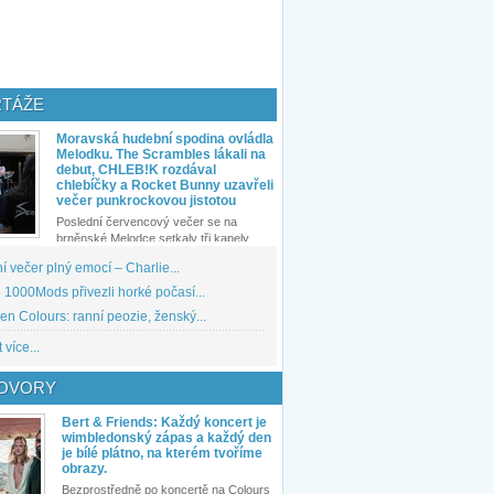
TÁŽE
Moravská hudební spodina ovládla
Melodku. The Scrambles lákali na
debut, CHLEB!K rozdával
chlebíčky a Rocket Bunny uzavřeli
večer punkrockovou jistotou
Poslední červencový večer se na
brněnské Melodce setkaly tři kapely...
 večer plný emocí – Charlie...
1000Mods přivezli horké počasí...
den Colours: ranní peozie, ženský...
 více...
OVORY
Bert & Friends: Každý koncert je
wimbledonský zápas a každý den
je bílé plátno, na kterém tvoříme
obrazy.
Bezprostředně po koncertě na Colours