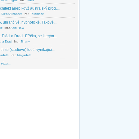
 Wow! Signal
Int.:
Muse
chitekt aneb když australský prog,...
Silent Architect
Int.:
Teramaze
, uhrančivé, hypnotické. Takové...
ic
Int.:
Acid Row
 Ptáci a Draci: EPčko, se kterým...
i a Draci
Int.:
Jinany
 se (studiově) loučí vynikající...
adeth
Int.:
Megadeth
 více...