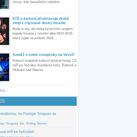
Jesus, kde fanouškům nabídne...
Kříž a kamení představuje druhý
singl z chystané desky Insanie
Bude to boj, ale neboj byl prvním singlem
kapely Insania z nového alba NEO-NOE,
které vyjde na podzim 2026....
Soutěž o volné vstupenky na Veveří
Putovní hudebně-kulturní festival Hrady CZ
míří po Točníku, Kunětické hoře, Švihově a
Hluboké nad Vltavou...
íce...
ZE
nestárnou, na Foreign Tongues se
.
eign Tongues
Int.:
Rolling Stones
use míří ke hvězdám