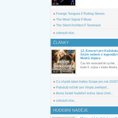
02.08.
»
Foreign Tongues
/
Rolling Stones
»
The Wow! Signal
/
Muse
»
The Silent Architect
/
Teramaze
»
zobrazit více...
ČLÁNKY
12. Koncert pro Kaštánk
širým nebem v legendár
Modrá Vopice
Čas letí neskutečně rychle.... 
bude 8. srpna v klubu Modrá.
28.07.
»
Co chystá label Indies Scope pro rok 2026
»
Patnáctý ročník cen Vinyla zveřejnil...
»
Ikona české hudební scény Jana Uriel...
»
zobrazit více...
HUDEBNÍ NADĚJE