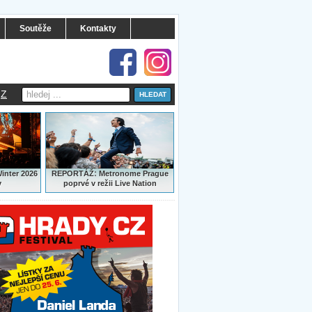
Soutěže
Kontakty
Z
:
Winter 2026
REPORTÁŽ
Metronome Prague
y
poprvé v režii Live Nation