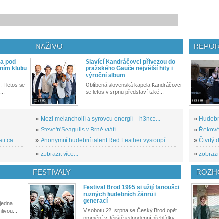
NAŽIVO
REPOR
ka pod
Slavící Kandráčovci přivezou do
ním klubu
pražského Gauče největší hity i
výroční album
. I letos se
Oblíbená slovenská kapela Kandráčovci
...
se letos v srpnu představí také...
05.08.
03.08.
»
Mezi melancholií a syrovou energií – h3nce...
»
Hudební
»
Steve'n'Seagulls v Brně vrátí...
»
Řekové 
i.ca...
»
Anonymní hudební talent Red Leather vystoupí...
»
Čtvrtý 
»
zobrazit více...
»
zobrazit
FESTIVALY
ROZH
Festival Brod 1995 si užijí fanoušci
různých hudebních žánrů i
generací
 jedna
V sobotu 22. srpna se Český Brod opět
livou...
promění v dějiště jednodenní přehlídky...