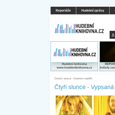
Reportáže
Hudební zprávy
A
Hudební knihovna
REPORT
www.hudebniknihovna.cz
hvězdy zaz
Úvodní strana
|
Hudební rejstřík
Čtyři slunce - Vypsaná