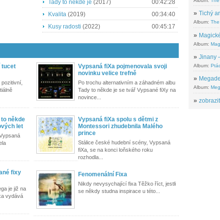
Album:
The
Tady to někde je
(2017)
00:42:28
»
Tichý ar
Kvalita
(2019)
00:34:40
Album:
The 
Kusy radosti
(2022)
00:45:17
»
Magické
Album:
Mag
»
Jinany –
Album:
Ptác
 tucet
Vypsaná fiXa pojmenovala svoji
novinku velice trefně
»
Megadeth
pozitivní,
Po trochu alternativním a záhadném albu
Album:
Meg
tiálně
Tady to někde je se tvář Vypsané fiXy na
novince...
»
zobrazit
 to někde
Vypsaná fiXa spolu s dětmi z
ových let
Montessori zhudebnila Malého
prince
 Vypsaná
Stálice české hudební scény, Vypsaná
ela
fiXa, se na konci loňského roku
rozhodla...
né fixy
Fenomenální Fixa
Nikdy nevysychající fixa Těžko říct, jestli
a je již na
se někdy studna inspirace u této...
ixa vydává