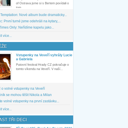
of Ostrava jsme si s Bertem povídali o
tom,...
 Temptation: Nové album bude dramaticky...
: První turné jsme odehráli na kytary,...
imes Only: Neřídíme kapelu jako...
t více...
ĚŽE
Vstupenky na Veveří vyhrály Lucie
a Gabriela
Putovní festival Hrady CZ pokračuje o
tomto víkendu na Veveří. V naší...
 o volné vstupenky na Veveří
ník se mohou těšit Nikola a Milan
te volné vstupenky na první zastávku...
t více...
ST TŘI DECI