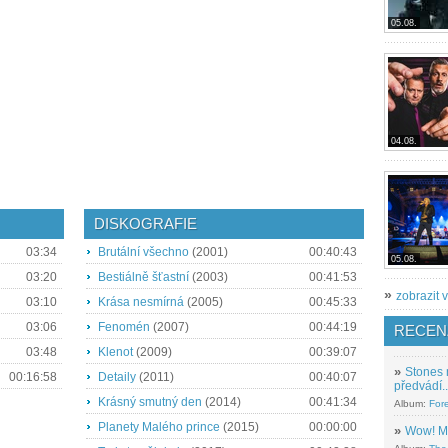
05.08.
04.08.
DISKOGRAFIE
03:34
Brutální všechno
(2001)
00:40:43
05.08.
03:20
Bestiálně šťastní
(2003)
00:41:53
»
zobrazit v
03:10
Krása nesmírná
(2005)
00:45:33
03:06
Fenomén
(2007)
00:44:19
RECEN
03:48
Klenot
(2009)
00:39:07
»
Stones 
00:16:58
Detaily
(2011)
00:40:07
předvádí..
Krásný smutný den
(2014)
00:41:34
Album:
For
Planety Malého prince
(2015)
00:00:00
»
Wow! M