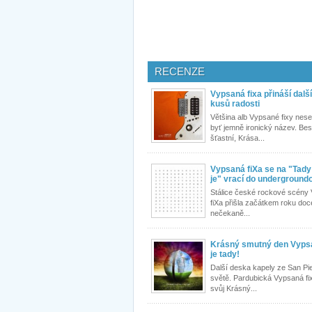
RECENZE
Vypsaná fixa přináší další
kusů radosti
Většina alb Vypsané fixy nese 
byť jemně ironický název. Bes
šťastní, Krása...
Vypsaná fiXa se na "Tady
je" vrací do underground
Stálice české rockové scény
fiXa přišla začátkem roku doc
nečekaně...
Krásný smutný den Vypsa
je tady!
Další deska kapely ze San Pieg
světě. Pardubická Vypsaná f
svůj Krásný...