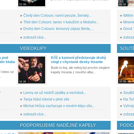
02.08.
04.08.
»
Čtvrtý den Colours: ranní peozie, ženský...
»
Within
»
Třetí den Colours: tanec v kalužích a Mobyho...
»
Mnemic
»
Druhý den Colours: tenisový zápas Berta,...
»
Good T
»
zobrazit více...
»
zobrazi
VIDEOKLIPY
SOUT
a pod
Kříž a kamení představuje druhý
ním klubu
singl z chystané desky Insanie
Bude to boj, ale neboj byl prvním singlem
I letos se
kapely Insania z nového alba...
..
04.08.
06.08.
?
»
Lenny se už nedrží zpátky a nechává...
»
Soutěž
»
Tanja hlásí návrat v plné síle
»
Na Toč
»
Michal Hrůza zachycuje v novém klipu sílu...
»
Vyhraj
»
zobrazit více...
»
zobrazi
PODPORUJEME NADĚJNÉ KAPELY
PODCA