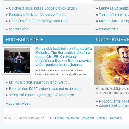
»
Co chystá label Indies Scope pro rok 2026?
»
Lenny se už nedrží
»
Patnáctý ročník cen Vinyla zveřejnil...
»
Tanja hlásí návrat v
»
Ikona české hudební scény Jana Uriel...
»
Michal Hrůza zachyc
»
zobrazit více...
»
zobrazit více...
HUDEBNÍ NADĚJE
PODPORUJEME
Moravská hudební spodina ovládla
Melodku. The Scrambles lákali na
debut, CHLEB!K rozdával
chlebíčky a Rocket Bunny uzavřeli
večer punkrockovou jistotou
Poslední červencový večer se na
03.08.
brněnské Melodce setkaly tři kapely...
»
Mr. Moss představují nový singl Weird...
»
Rapové duo PAST vydává svou pátou desku...
Víme, jak je těžké pro
prorazit do médií a tím
»
Vršovická kapela tojeon vydává debutové...
»
Podporujeme nadě
»
zobrazit více...
»
Zadání profilu inter
© 2010 HudebniKnihovna.cz |
O Hudební knihovna
Reklama
Partneři
Kontakty