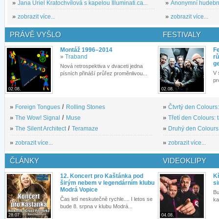
»
Jana Uriel Kratochvílová s kapelou Illuminati.ca...
»
Anonymní hudební 
»
zobrazit více...
»
zobrazit více...
PRÁVĚ VYŠLO
FESTIVALY
Montáž 1996–2014
Fe
»
Traband
rů
g
Nová retrospektiva v dvaceti jedna
V 
písních přináší průřez proměnlivou...
pr
02.08.
02.08.
»
Foreign Tongues
/
Rolling Stones
»
Čtvrtý den Colours:
»
The Wow! Signal
/
Muse
»
Třetí den Colours: 
»
The Silent Architect
/
Teramaze
»
Druhý den Colours: 
»
zobrazit více...
»
zobrazit více...
ČLÁNKY
VIDEOKLIPY
12. Koncert pro Kaštánka pod
Kř
širým nebem v legendárním klubu
si
Modrá Vopice
Bu
Čas letí neskutečně rychle.... I letos se
ka
bude 8. srpna v klubu Modrá...
28.07.
04.08.