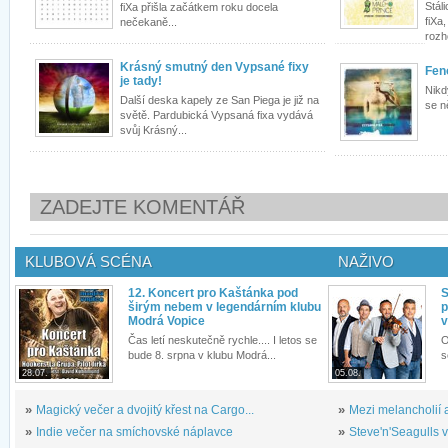
Stál
fiXa přišla začátkem roku docela
fiXa
nečekaně...
rozh
Krásný smutný den Vypsané fixy
Fen
je tady!
Nikd
Další deska kapely ze San Piega je již na
se n
světě. Pardubická Vypsaná fixa vydává
svůj Krásný...
ZADEJTE KOMENTÁŘ
KLUBOVÁ SCÉNA
NAŽIVO
12. Koncert pro Kaštánka pod
S
širým nebem v legendárním klubu
p
Modrá Vopice
v
Čas letí neskutečně rychle.... I letos se
O
bude 8. srpna v klubu Modrá...
s
28.07.
05.08.
»
Magický večer a dvojitý křest na Cargo...
»
Mezi melancholií a
»
Indie večer na smíchovské náplavce
»
Steve'n'Seagulls v 