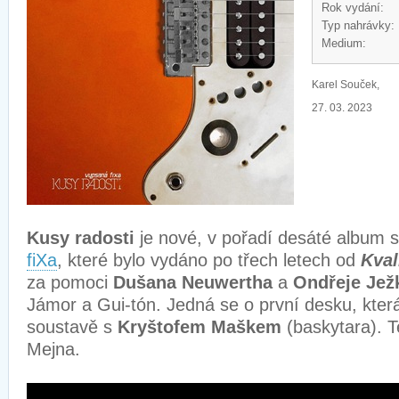
Rok vydání:
Typ nahrávky:
Medium:
Karel Souček,
27. 03. 2023
Kusy radosti
je nové, v pořadí desáté album 
fiXa
, které bylo vydáno po třech letech od
Kval
za pomoci
Dušana Neuwertha
a
Ondřeje Jež
Jámor a Gui-tón. Jedná se o první desku, kter
soustavě s
Kryštofem Maškem
(baskytara). T
Mejna.