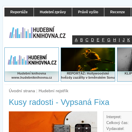
Reportáže
Hudební zprávy
Právě vyšlo
Recenze
A
B
C
D
E
F
G
H
I
J
K
Hudební knihovna
REPORTÁŽ: Hollywoodské
KLIP
www.hudebniknihovna.cz
hvězdy zazářily v brněnském Sonu
Úvodní strana
|
Hudební rejstřík
Kusy radosti - Vypsaná Fixa
Interpret:
Celkový čas:
Vydavatel: