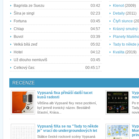
Bagrista ze Suezu
03:42
Klenot
(2009)
Šína je singl
02:23
Detaily
(2011)
Fortuna
03:45
Čtyři slunce
(20
Chlap
04:57
Krásný smutný
Buvol
03:39
Planety Malého
Velká bílá zeď
05:02
Tady to někde j
Hotel
04:12
Kvalita
(2019)
Už dlouho nemluvíš
03:45
Celkový čas:
00:45:17
RECENZE
Vypsaná fixa přináší další tucet
Vyp
kusů radosti
novi
Většina alb Vypsané fixy nese pozitivní,
Po t
byť jemně ironický název. Bestiálně
Tady
šťastní, Krása...
novi
Vypsaná fiXa se na "Tady to někde
Vyp
je" vrací do undergroundových let
Mon
pri
Stálice české rockové scény Vypsaná