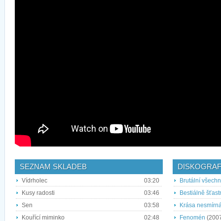
SEZNAM SKLADEB
DISKOGRAF
Vídrholec
03:20
Brutální všech
Kusy radosti
03:46
Bestiálně šťast
Sen
03:58
Krása nesmírn
Kouřící miminko
02:48
Fenomén
(200