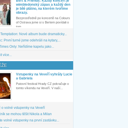
Bert & Friends: Každý koncert je
wimbledonský zápas a každý den
je bílé plátno, na kterém tvoříme
obrazy.
Bezprostředně po koncertě na Colours
of Ostrava jsme si s Bertem povídali o
tom,...
 Temptation: Nové album bude dramaticky...
: První turné jsme odehráli na kytary,...
imes Only: Neřídíme kapelu jako...
t více...
ĚŽE
Vstupenky na Veveří vyhrály Lucie
a Gabriela
Putovní festival Hrady CZ pokračuje o
tomto víkendu na Veveří. V naší...
 o volné vstupenky na Veveří
ník se mohou těšit Nikola a Milan
te volné vstupenky na první zastávku...