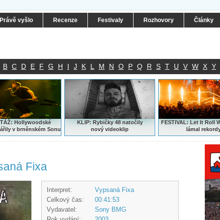
Právě vyšlo
Recenze
Festivaly
Rozhovory
Články
B
C
D
E
F
G
H
I
J
K
L
M
N
O
P
Q
R
S
T
U
V
W
X
Y
ÁŽ: Hollywoodské
KLIP: Rybičky 48 natočily
FESTIVAL:
Let It Roll 
ářily v brněnském Sonu
nový
videoklip
lámal rekord
psaná Fixa
Interpret:
Vypsaná Fixa
Celkový čas:
00:41:53
Vydavatel:
Sony BMG
Rok vydání:
2003