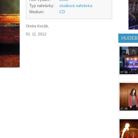
Typ nahrávky:
studiová nahrávka
Medium:
CD
Ondra Kocáb,
01. 11. 2012
HUDEB
07.08.
07.08.