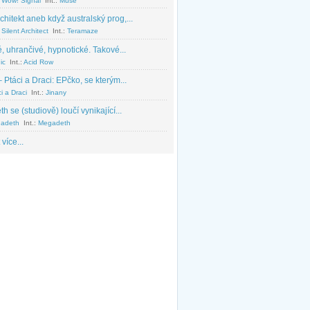
 Wow! Signal
Int.:
Muse
chitekt aneb když australský prog,...
Silent Architect
Int.:
Teramaze
, uhrančivé, hypnotické. Takové...
ic
Int.:
Acid Row
 Ptáci a Draci: EPčko, se kterým...
i a Draci
Int.:
Jinany
 se (studiově) loučí vynikající...
adeth
Int.:
Megadeth
 více...