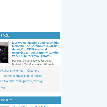
TÁŽE
Moravská hudební spodina ovládla
Melodku. The Scrambles lákali na
debut, CHLEB!K rozdával
chlebíčky a Rocket Bunny uzavřeli
večer punkrockovou jistotou
Poslední červencový večer se na
brněnské Melodce setkaly tři kapely...
 večer plný emocí – Charlie...
1000Mods přivezli horké počasí...
den Colours: ranní peozie, ženský...
 více...
OVORY