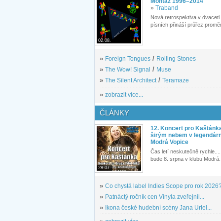
Montáž 1996–2014
»
Traband
Nová retrospektiva v dvaceti
písních přináší průřez proměn
02.08.
»
Foreign Tongues
/
Rolling Stones
»
The Wow! Signal
/
Muse
»
The Silent Architect
/
Teramaze
»
zobrazit více...
ČLÁNKY
12. Koncert pro Kaštánk
širým nebem v legendár
Modrá Vopice
Čas letí neskutečně rychle.... 
bude 8. srpna v klubu Modrá.
28.07.
»
Co chystá label Indies Scope pro rok 2026
»
Patnáctý ročník cen Vinyla zveřejnil...
»
Ikona české hudební scény Jana Uriel...