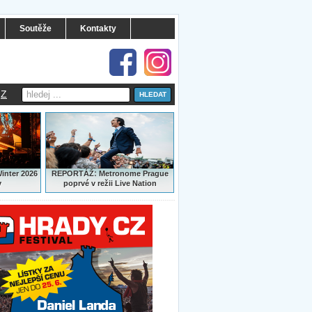
Soutěže
Kontakty
Z
:
Winter 2026
REPORTÁŽ
Metronome Prague
y
poprvé v režii Live Nation