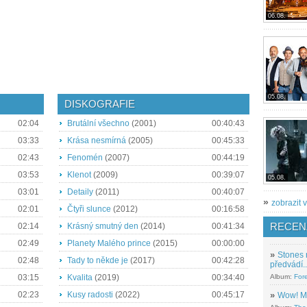
06.08.
05.08.
DISKOGRAFIE
02:04
Brutální všechno
(2001)
00:40:43
03:33
Krása nesmírná
(2005)
00:45:33
02:43
Fenomén
(2007)
00:44:19
03:53
Klenot
(2009)
00:39:07
05.08.
03:01
Detaily
(2011)
00:40:07
»
zobrazit v
02:01
Čtyři slunce
(2012)
00:16:58
RECEN
02:14
Krásný smutný den
(2014)
00:41:34
02:49
Planety Malého prince
(2015)
00:00:00
»
Stones 
02:48
Tady to někde je
(2017)
00:42:28
předvádí..
03:15
Kvalita
(2019)
00:34:40
Album:
For
02:23
Kusy radosti
(2022)
00:45:17
»
Wow! M