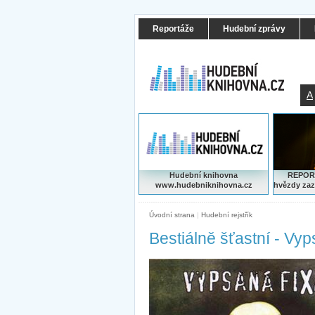
Reportáže
Hudební zprávy
A
Hudební knihovna
REPORT
www.hudebniknihovna.cz
hvězdy zaz
Úvodní strana
|
Hudební rejstřík
Bestiálně šťastní - Vy