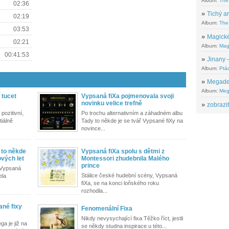
Album:
The
02:36
»
Tichý ar
02:19
Album:
The 
03:53
»
Magické
02:21
Album:
Mag
00:41:53
»
Jinany –
Album:
Ptác
»
Megadeth
Album:
Meg
 tucet
Vypsaná fiXa pojmenovala svoji
novinku velice trefně
»
zobrazit
pozitivní,
Po trochu alternativním a záhadném albu
tiálně
Tady to někde je se tvář Vypsané fiXy na
novince...
 to někde
Vypsaná fiXa spolu s dětmi z
ových let
Montessori zhudebnila Malého
prince
 Vypsaná
Stálice české hudební scény, Vypsaná
ela
fiXa, se na konci loňského roku
rozhodla...
né fixy
Fenomenální Fixa
Nikdy nevysychající fixa Těžko říct, jestli
a je již na
se někdy studna inspirace u této...