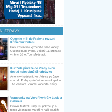
NÍ ZPRÁVY
Queenie míří do Prahy a rozezní
Křižíkovu fontánu
Další zastávkou výročního turné kapely
Queenie bude Praha. V úterý 11. srpna se
v rámci 20 let Tour představí...
Kurt Vile přiveze do Prahy svou
dosud nejosobnější nahrávku
Americký hudebník Kurt Vile se po čase
vrací do Prahy společně se svou kapelou
The Violators. V rámci koncertní šňůry...
Vstupenky na Veveří vyhrály Lucie a
Gabriela
Putovní festival Hrady CZ pokračuje o
tomto víkendu na Veveří. V naší soutěži