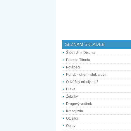
SEZNAM SKLADEB
Štědtí Jimi Dixona
Palenie Titonia
Potápěči
Pohyb - oheň - šluk a dým
Odvážný mladý muž
Hlava
Žebříky
Drogový večírek
Krasojízda
Otužilci
Objev