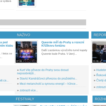
ixa vydává
NAŽIVO
REPOR
ka pod
Queenie míří do Prahy a rozezní
ním klubu
Křižíkovu fontánu
Další zastávkou výročního turné kapely
. I letos se
Queenie bude Praha. V úterý...
...
07.08.
03.08.
»
Kurt Vile přiveze do Prahy svou dosud
»
Hudební
nejosobnější...
»
Řekové 
»
Slavící Kandráčovci přivezou do pražského...
i.ca...
»
Čtvrtý 
»
Mezi melancholií a syrovou energií – h3nce...
»
zobrazit
»
zobrazit více...
FESTIVALY
ROZH