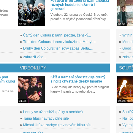
Festival Brod 1995 si užijí fanoušci
různých hudebních žánrů i
generací
 jedna
V sobotu 22. srpna se Český Brod opět
livou...
promění v dějiště jednodenní přehlídky...
02.08.
04.08.
»
Čtvrtý den Colours: ranní peozie, ženský...
»
Within
»
Třetí den Colours: tanec v kalužích a Mobyho...
»
Mnemic
»
Druhý den Colours: tenisový zápas Berta,...
»
Good T
»
zobrazit více...
»
zobrazi
VIDEOKLIPY
SOUT
a pod
Kříž a kamení představuje druhý
ním klubu
singl z chystané desky Insanie
Bude to boj, ale neboj byl prvním singlem
I letos se
kapely Insania z nového alba...
..
04.08.
06.08.
?
»
Lenny se už nedrží zpátky a nechává...
»
Soutěž
»
Tanja hlásí návrat v plné síle
»
Na Toč
»
Michal Hrůza zachycuje v novém klipu sílu...
»
Vyhraj