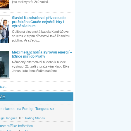
jste moli vyhrát 2x2 volné...
Slavící Kandráčovci přivezou do
pražského Gauče největší hity i
výroční album
Oblíbená slovenská kapela Kandráčovci
se letos v srpnu představí také českému
publiku. Ve středu...
Mezi melancholií a syrovou energií –
h3nce míří do Prahy
Německý alternativní hudebník h3nce
vystoupí 21. září v pražském klubu Bike
Jesus, kde fanouškům nabídne...
íce...
ZE
nestárnou, na Foreign Tongues se
.
eign Tongues
Int.:
Rolling Stones
use míří ke hvězdám