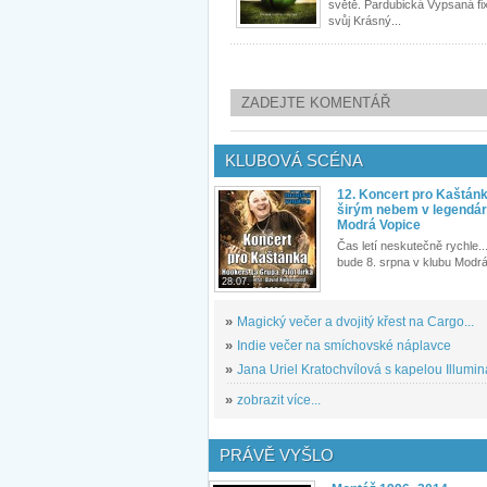
světě. Pardubická Vypsaná f
svůj Krásný...
ZADEJTE KOMENTÁŘ
KLUBOVÁ SCÉNA
12. Koncert pro Kaštán
širým nebem v legendár
Modrá Vopice
Čas letí neskutečně rychle...
bude 8. srpna v klubu Modrá
28.07.
»
Magický večer a dvojitý křest na Cargo...
»
Indie večer na smíchovské náplavce
»
Jana Uriel Kratochvílová s kapelou Illuminat
»
zobrazit více...
PRÁVĚ VYŠLO