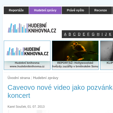
Reportáže
Hudební zprávy
Právě vyšlo
Recenze
A
B
C
D
E
F
G
H
I
J
K
Hudební knihovna
REPORTÁŽ: Hollywoodské
KLIP
www.hudebniknihovna.cz
hvězdy zazářily v brněnském Sonu
Úvodní strana
|
Hudební zprávy
Caveovo nové video jako pozvánk
koncert
Karel Souček, 01. 07. 2013