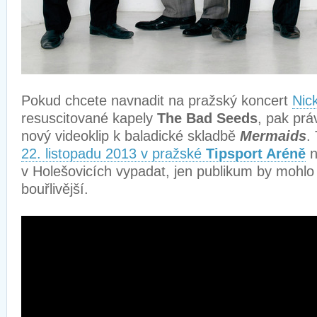
Pokud chcete navnadit na pražský koncert
Nic
resuscitované kapely
The Bad Seeds
, pak prá
nový videoklip k baladické skladbě
Mermaids
.
22. listopadu 2013 v pražské
Tipsport Aréně
n
v Holešovicích vypadat, jen publikum by mohlo
bouřlivější.