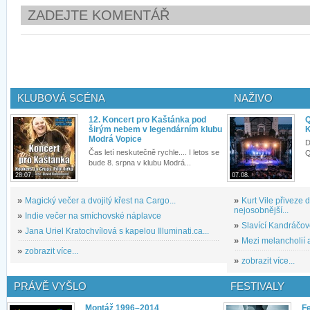
ZADEJTE KOMENTÁŘ
KLUBOVÁ SCÉNA
NAŽIVO
12. Koncert pro Kaštánka pod
Q
širým nebem v legendárním klubu
K
Modrá Vopice
D
Čas letí neskutečně rychle.... I letos se
Q
bude 8. srpna v klubu Modrá...
28.07.
07.08.
»
Magický večer a dvojitý křest na Cargo...
»
Kurt Vile přiveze
nejosobnější...
»
Indie večer na smíchovské náplavce
»
Slavící Kandráčov
»
Jana Uriel Kratochvílová s kapelou Illuminati.ca...
»
Mezi melancholií a
»
zobrazit více...
»
zobrazit více...
PRÁVĚ VYŠLO
FESTIVALY
Montáž 1996–2014
Fe