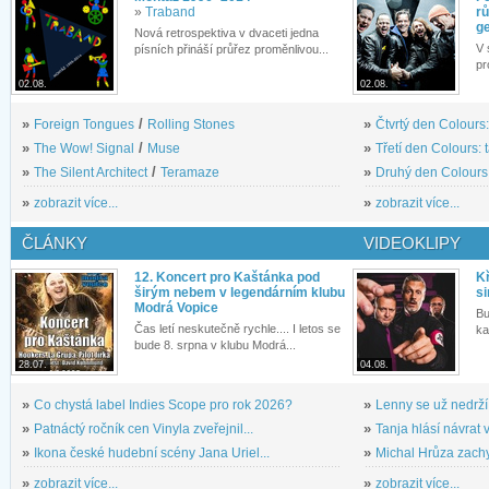
»
Traband
rů
g
Nová retrospektiva v dvaceti jedna
V 
písních přináší průřez proměnlivou...
pr
02.08.
02.08.
»
Foreign Tongues
/
Rolling Stones
»
Čtvrtý den Colours:
»
The Wow! Signal
/
Muse
»
Třetí den Colours: 
»
The Silent Architect
/
Teramaze
»
Druhý den Colours: 
»
zobrazit více...
»
zobrazit více...
ČLÁNKY
VIDEOKLIPY
12. Koncert pro Kaštánka pod
Kř
širým nebem v legendárním klubu
si
Modrá Vopice
Bu
Čas letí neskutečně rychle.... I letos se
ka
bude 8. srpna v klubu Modrá...
28.07.
04.08.
»
Co chystá label Indies Scope pro rok 2026?
»
Lenny se už nedrží
»
Patnáctý ročník cen Vinyla zveřejnil...
»
Tanja hlásí návrat v
»
Ikona české hudební scény Jana Uriel...
»
Michal Hrůza zachyc
»
zobrazit více...
»
zobrazit více...