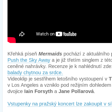
Křehká píseň
Mermaids
pochází z aktuálního 
Push the Sky Away
a je již třetím singlem z tét
ceněné nahrávky. Recenze je k nahlédnutí zde
balady chytnou za srdce.
Videoklip je sestřihem letošního vystoupení v
T
v Los Angeles a vzniklo pod režijním dohledem
dvojice
Iain Forsyth
a
Jane Pollarová
.
Vstupenky na pražský koncert lze zakoupit v sí