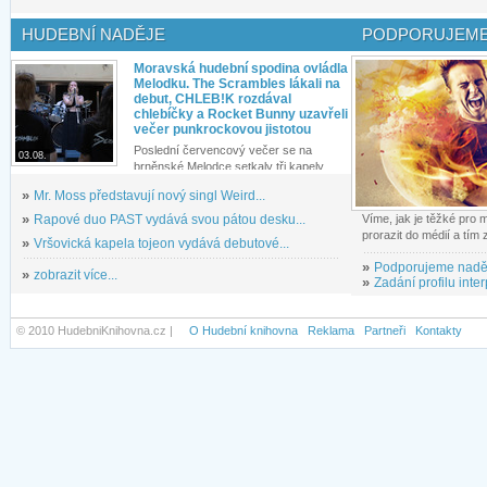
HUDEBNÍ NADĚJE
PODPORUJEME
Moravská hudební spodina ovládla
Melodku. The Scrambles lákali na
debut, CHLEB!K rozdával
chlebíčky a Rocket Bunny uzavřeli
večer punkrockovou jistotou
Poslední červencový večer se na
03.08.
brněnské Melodce setkaly tři kapely...
»
Mr. Moss představují nový singl Weird...
»
Rapové duo PAST vydává svou pátou desku...
Víme, jak je těžké pro
prorazit do médií a tím
»
Vršovická kapela tojeon vydává debutové...
»
Podporujeme nadě
»
zobrazit více...
»
Zadání profilu inter
© 2010 HudebniKnihovna.cz |
O Hudební knihovna
Reklama
Partneři
Kontakty