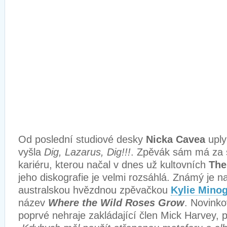
Od poslední studiové desky
Nicka Cavea
uply
vyšla
Dig, Lazarus, Dig!!!
. Zpěvák sám má za 
kariéru, kterou načal v dnes už kultovních
The 
jeho diskografie je velmi rozsáhlá. Známý je n
australskou hvězdnou zpěvačkou
Kylie Mino
název
Where the Wild Roses Grow
. Novinko
poprvé nehraje zakládající člen Mick Harvey, 