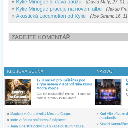
»
Kylie Minogue si dává pauzu
(David Malý, 27. 01.
»
Kylie Minogue pracuje na novém albu
(Jakub Frit
»
Akustická Locomotion od Kylie
(Joe Stramr, 16. 11
ZADEJTE KOMENTÁŘ
KLUBOVÁ SCÉNA
NAŽIVO
12. Koncert pro Kaštánka pod
Q
širým nebem v legendárním klubu
K
Modrá Vopice
D
Čas letí neskutečně rychle.... I letos se
Q
bude 8. srpna v klubu Modrá...
28.07.
07.08.
»
Magický večer a dvojitý křest na Cargo...
»
Kurt Vile přiveze
nejosobnější...
»
Indie večer na smíchovské náplavce
»
Slavící Kandráčov
»
Jana Uriel Kratochvílová s kapelou Illuminati.ca...