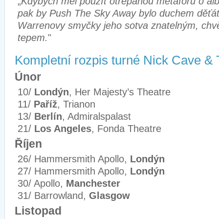
„
Kdybych měl použít otřepanou metaforu o alb
pak by Push The Sky Away bylo duchem děťát
Warrenovy smyčky jeho sotva znatelným, chv
tepem.
"
Kompletní rozpis turné Nick Cave &
Únor
10/
Londýn
, Her Majesty’s Theatre
11/
Paříž
, Trianon
13/
Berlín
, Admiralspalast
21/
Los Angeles
, Fonda Theatre
Říjen
26/ Hammersmith Apollo,
Londýn
27/ Hammersmith Apollo,
Londýn
30/ Apollo,
Manchester
31/ Barrowland,
Glasgow
Listopad