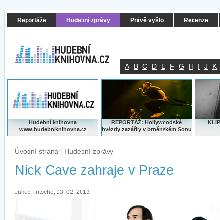
Reportáže
Hudební zprávy
Právě vyšlo
Recenze
A
B
C
D
E
F
G
H
I
J
K
Hudební knihovna
REPORTÁŽ: Hollywoodské
KLIP
www.hudebniknihovna.cz
hvězdy zazářily v brněnském Sonu
Úvodní strana
|
Hudební zprávy
Nick Cave zahraje v Praze
Jakub Fritsche, 13. 02. 2013