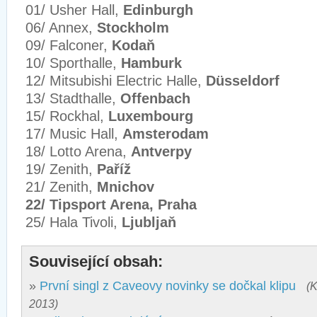
01/ Usher Hall,
Edinburgh
06/ Annex,
Stockholm
09/ Falconer,
Kodaň
10/ Sporthalle,
Hamburk
12/ Mitsubishi Electric Halle,
Düsseldorf
13/ Stadthalle,
Offenbach
15/ Rockhal,
Luxembourg
17/ Music Hall,
Amsterodam
18/ Lotto Arena,
Antverpy
19/ Zenith,
Paříž
21/ Zenith,
Mnichov
22/ Tipsport Arena, Praha
25/ Hala Tivoli,
Ljubljaň
Související obsah:
»
První singl z Caveovy novinky se dočkal klipu
(K
2013)