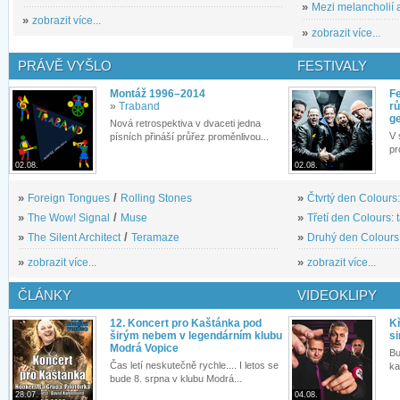
»
Mezi melancholií a
»
zobrazit více...
»
zobrazit více...
PRÁVĚ VYŠLO
FESTIVALY
Montáž 1996–2014
Fe
»
Traband
rů
g
Nová retrospektiva v dvaceti jedna
V 
písních přináší průřez proměnlivou...
pr
02.08.
02.08.
»
Foreign Tongues
/
Rolling Stones
»
Čtvrtý den Colours:
»
The Wow! Signal
/
Muse
»
Třetí den Colours: 
»
The Silent Architect
/
Teramaze
»
Druhý den Colours: 
»
zobrazit více...
»
zobrazit více...
ČLÁNKY
VIDEOKLIPY
12. Koncert pro Kaštánka pod
Kř
širým nebem v legendárním klubu
si
Modrá Vopice
Bu
Čas letí neskutečně rychle.... I letos se
ka
bude 8. srpna v klubu Modrá...
28.07.
04.08.