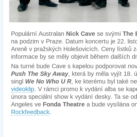
Populární Australan
Nick Cave
se svými
The 
na podzim v Praze. Datum koncertu je 22. list
Areně v pražských Holešovicích. Ceny lístků 
informace by se měly objevit během dalších d
Na turné bude Cave s kapelou podporovat no
Push The Sky Away
, která by měla vyjít 18. 
singl
We No Who U R
, ke kterému byl také 
videoklip
. V rámci promo k vydání alba se kape
února speciální show k vydání desky. Ta se o
Angeles ve
Fonda Theatre
a bude vysílána on
Rockfeedback
.