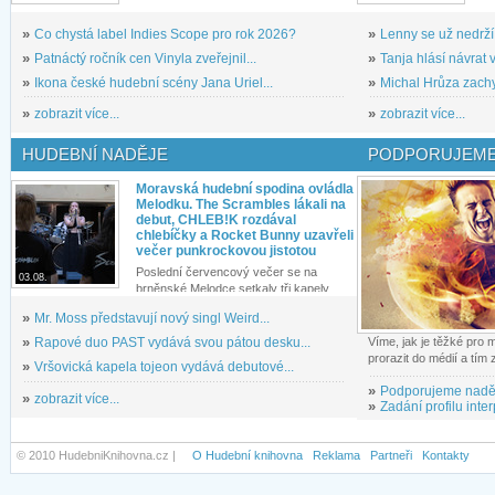
»
Co chystá label Indies Scope pro rok 2026?
»
Lenny se už nedrží
»
Patnáctý ročník cen Vinyla zveřejnil...
»
Tanja hlásí návrat v
»
Ikona české hudební scény Jana Uriel...
»
Michal Hrůza zachyc
»
zobrazit více...
»
zobrazit více...
HUDEBNÍ NADĚJE
PODPORUJEME
Moravská hudební spodina ovládla
Melodku. The Scrambles lákali na
debut, CHLEB!K rozdával
chlebíčky a Rocket Bunny uzavřeli
večer punkrockovou jistotou
Poslední červencový večer se na
03.08.
brněnské Melodce setkaly tři kapely...
»
Mr. Moss představují nový singl Weird...
»
Rapové duo PAST vydává svou pátou desku...
Víme, jak je těžké pro
prorazit do médií a tím
»
Vršovická kapela tojeon vydává debutové...
»
Podporujeme nadě
»
zobrazit více...
»
Zadání profilu inter
© 2010 HudebniKnihovna.cz |
O Hudební knihovna
Reklama
Partneři
Kontakty