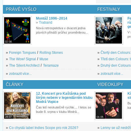
PRÁVĚ VYŠLO
FESTIVALY
Montáž 1996–2014
Fe
»
Traband
rů
g
Nová retrospektiva v dvaceti jedna
V 
písních přináší průřez proměnlivou...
pr
02.08.
02.08.
»
Foreign Tongues
/
Rolling Stones
»
Čtvrtý den Colours:
»
The Wow! Signal
/
Muse
»
Třetí den Colours: 
»
The Silent Architect
/
Teramaze
»
Druhý den Colours: 
»
zobrazit více...
»
zobrazit více...
ČLÁNKY
VIDEOKLIPY
12. Koncert pro Kaštánka pod
Kř
širým nebem v legendárním klubu
si
Modrá Vopice
Bu
Čas letí neskutečně rychle.... I letos se
ka
bude 8. srpna v klubu Modrá...
28.07.
04.08.
»
Co chystá label Indies Scope pro rok 2026?
»
Lenny se už nedrží