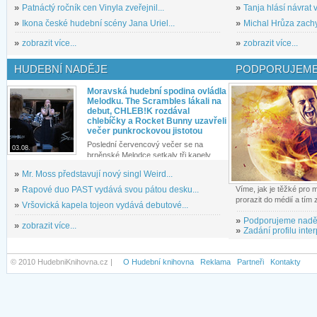
»
Patnáctý ročník cen Vinyla zveřejnil...
»
Tanja hlásí návrat v
»
Ikona české hudební scény Jana Uriel...
»
Michal Hrůza zachyc
»
zobrazit více...
»
zobrazit více...
HUDEBNÍ NADĚJE
PODPORUJEME
Moravská hudební spodina ovládla
Melodku. The Scrambles lákali na
debut, CHLEB!K rozdával
chlebíčky a Rocket Bunny uzavřeli
večer punkrockovou jistotou
Poslední červencový večer se na
03.08.
brněnské Melodce setkaly tři kapely...
»
Mr. Moss představují nový singl Weird...
»
Rapové duo PAST vydává svou pátou desku...
Víme, jak je těžké pro
prorazit do médií a tím
»
Vršovická kapela tojeon vydává debutové...
»
Podporujeme nadě
»
zobrazit více...
»
Zadání profilu inter
© 2010 HudebniKnihovna.cz |
O Hudební knihovna
Reklama
Partneři
Kontakty