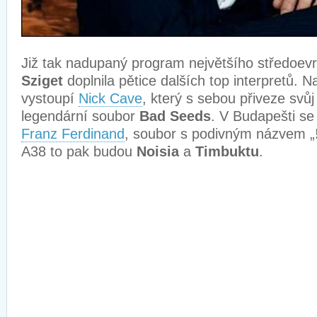
Již tak nadupaný program největšího středoevr
Sziget
doplnila pětice dalších top interpretů. 
vystoupí
Nick Cave
, který s sebou přiveze sv
legendární soubor
Bad Seeds
. V Budapešti se
Franz Ferdinand
, soubor s podivným názvem „
A38 to pak budou
Noisia
a
Timbuktu
.