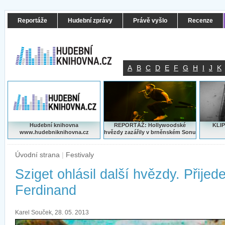
Reportáže
Hudební zprávy
Právě vyšlo
Recenze
A
B
C
D
E
F
G
H
I
J
K
Hudební knihovna
REPORTÁŽ: Hollywoodské
KLIP
www.hudebniknihovna.cz
hvězdy zazářily v brněnském Sonu
Úvodní strana
|
Festivaly
Sziget ohlásil další hvězdy. Přije
Ferdinand
Karel Souček, 28. 05. 2013