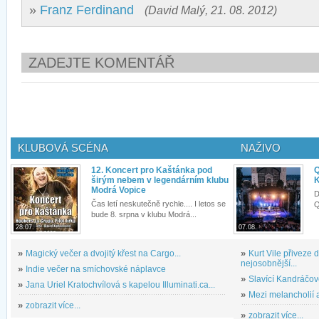
»
Franz Ferdinand
(David Malý, 21. 08. 2012)
ZADEJTE KOMENTÁŘ
KLUBOVÁ SCÉNA
NAŽIVO
12. Koncert pro Kaštánka pod
Q
širým nebem v legendárním klubu
K
Modrá Vopice
D
Čas letí neskutečně rychle.... I letos se
Q
bude 8. srpna v klubu Modrá...
28.07.
07.08.
»
Magický večer a dvojitý křest na Cargo...
»
Kurt Vile přiveze
nejosobnější...
»
Indie večer na smíchovské náplavce
»
Slavící Kandráčov
»
Jana Uriel Kratochvílová s kapelou Illuminati.ca...
»
Mezi melancholií a
»
zobrazit více...
»
zobrazit více...