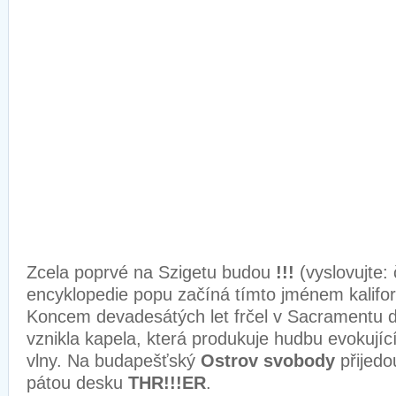
Zcela poprvé na Szigetu budou
!!!
(vyslovujte: 
encyklopedie popu začíná tímto jménem kalifor
Koncem devadesátých let frčel v Sacramentu 
vznikla kapela, která produkuje hudbu evokujíc
vlny. Na budapešťský
Ostrov svobody
přijedo
pátou desku
THR!!!ER
.