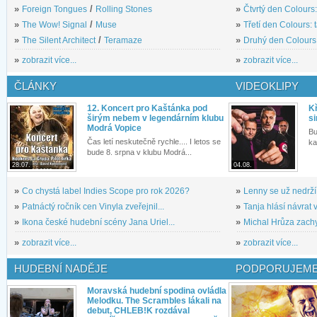
»
Foreign Tongues
/
Rolling Stones
»
Čtvrtý den Colours:
»
The Wow! Signal
/
Muse
»
Třetí den Colours: 
»
The Silent Architect
/
Teramaze
»
Druhý den Colours: 
»
zobrazit více...
»
zobrazit více...
ČLÁNKY
VIDEOKLIPY
12. Koncert pro Kaštánka pod
Kř
širým nebem v legendárním klubu
si
Modrá Vopice
Bu
Čas letí neskutečně rychle.... I letos se
ka
bude 8. srpna v klubu Modrá...
28.07.
04.08.
»
Co chystá label Indies Scope pro rok 2026?
»
Lenny se už nedrží
»
Patnáctý ročník cen Vinyla zveřejnil...
»
Tanja hlásí návrat v
»
Ikona české hudební scény Jana Uriel...
»
Michal Hrůza zachyc
»
zobrazit více...
»
zobrazit více...
HUDEBNÍ NADĚJE
PODPORUJEME
Moravská hudební spodina ovládla
Melodku. The Scrambles lákali na
debut, CHLEB!K rozdával