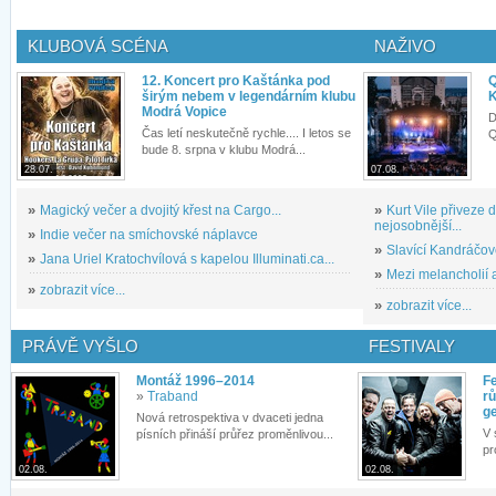
KLUBOVÁ SCÉNA
NAŽIVO
12. Koncert pro Kaštánka pod
Q
širým nebem v legendárním klubu
K
Modrá Vopice
D
Čas letí neskutečně rychle.... I letos se
Q
bude 8. srpna v klubu Modrá...
28.07.
07.08.
»
Magický večer a dvojitý křest na Cargo...
»
Kurt Vile přiveze
nejosobnější...
»
Indie večer na smíchovské náplavce
»
Slavící Kandráčov
»
Jana Uriel Kratochvílová s kapelou Illuminati.ca...
»
Mezi melancholií a
»
zobrazit více...
»
zobrazit více...
PRÁVĚ VYŠLO
FESTIVALY
Montáž 1996–2014
Fe
»
Traband
rů
g
Nová retrospektiva v dvaceti jedna
V 
písních přináší průřez proměnlivou...
pr
02.08.
02.08.