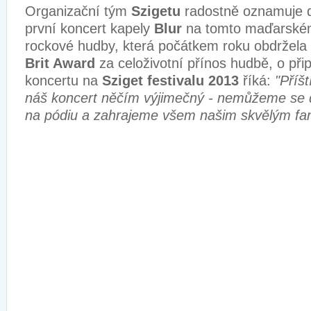
Organizační tým
Szigetu
radostně oznamuje 
první koncert kapely
Blur
na tomto maďarském 
rockové hudby, která počátkem roku obdržela
Brit Award
za celoživotní přínos hudbě, o př
koncertu na
Sziget festivalu 2013
říká:
"Příš
náš koncert něčím výjimečný - nemůžeme se
na pódiu a zahrajeme všem našim skvělým fa