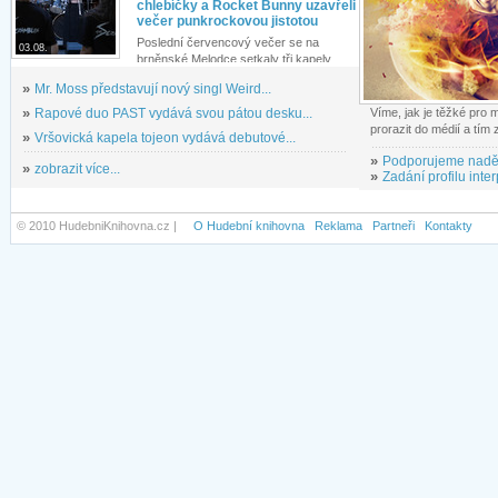
chlebíčky a Rocket Bunny uzavřeli
večer punkrockovou jistotou
Poslední červencový večer se na
03.08.
brněnské Melodce setkaly tři kapely...
»
Mr. Moss představují nový singl Weird...
»
Rapové duo PAST vydává svou pátou desku...
Víme, jak je těžké pro
prorazit do médií a tím
»
Vršovická kapela tojeon vydává debutové...
»
Podporujeme nadě
»
zobrazit více...
»
Zadání profilu inter
© 2010 HudebniKnihovna.cz |
O Hudební knihovna
Reklama
Partneři
Kontakty