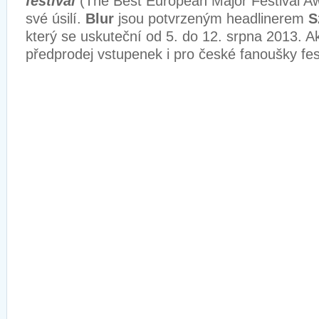
festival
(The Best European Major Festival Aw
své úsilí.
Blur
jsou potvrzeným headlinerem
S
který se uskuteční od 5. do 12. srpna 2013. A
předprodej vstupenek i pro české fanoušky fes