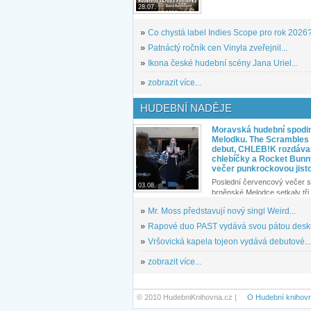
28.07.
»
Co chystá label Indies Scope pro rok 2026
»
Patnáctý ročník cen Vinyla zveřejnil...
»
Ikona české hudební scény Jana Uriel...
»
zobrazit více...
HUDEBNÍ NADĚJE
Moravská hudební spodin
Melodku. The Scrambles l
debut, CHLEB!K rozdáva
chlebíčky a Rocket Bunn
večer punkrockovou jist
Poslední červencový večer s
03.08.
brněnské Melodce setkaly tři 
»
Mr. Moss představují nový singl Weird...
»
Rapové duo PAST vydává svou pátou desku
»
Vršovická kapela tojeon vydává debutové...
»
zobrazit více...
© 2010 HudebniKnihovna.cz |
O Hudební knihov