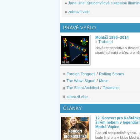
»
Jana Uriel Kratochvílová s kapelou Illuminat
»
zobrazit více...
PRÁVĚ VYŠLO
Montáž 1996–2014
»
Traband
Nová retrospektiva v dvaceti
písních přináší průřez proměn
02.08.
»
Foreign Tongues
/
Rolling Stones
»
The Wow! Signal
/
Muse
»
The Silent Architect
/
Teramaze
»
zobrazit více...
ČLÁNKY
12. Koncert pro Kaštánk
širým nebem v legendár
Modrá Vopice
Čas letí neskutečně rychle.... 
bude 8. srpna v klubu Modrá.