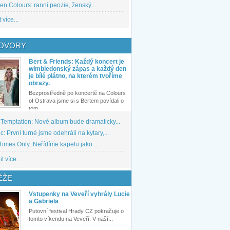
den Colours: ranní peozie, ženský...
 více...
OVORY
Bert & Friends: Každý koncert je
wimbledonský zápas a každý den
je bílé plátno, na kterém tvoříme
obrazy.
Bezprostředně po koncertě na Colours
of Ostrava jsme si s Bertem povídali o
tom,...
 Temptation: Nové album bude dramaticky...
: První turné jsme odehráli na kytary,...
imes Only: Neřídíme kapelu jako...
t více...
ĚŽE
Vstupenky na Veveří vyhrály Lucie
a Gabriela
Putovní festival Hrady CZ pokračuje o
tomto víkendu na Veveří. V naší...