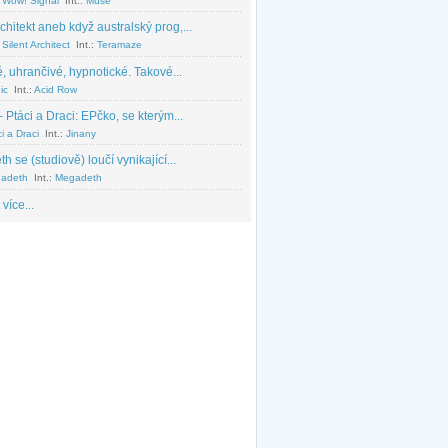
 Wow! Signal
Int.:
Muse
chitekt aneb když australský prog,...
Silent Architect
Int.:
Teramaze
, uhrančivé, hypnotické. Takové...
ic
Int.:
Acid Row
 Ptáci a Draci: EPčko, se kterým...
i a Draci
Int.:
Jinany
 se (studiově) loučí vynikající...
adeth
Int.:
Megadeth
 více...