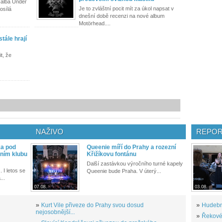
 alba Under
Je to zvláštní pocit mít za úkol napsat v
osílá
dnešní době recenzi na nové album
Motörhead....
tále hrají
t, že
NAŽIVO
REPOR
ka pod
Queenie míří do Prahy a rozezní
ním klubu
Křižíkovu fontánu
Další zastávkou výročního turné kapely
. I letos se
Queenie bude Praha. V úterý...
...
07.08.
03.08.
»
Kurt Vile přiveze do Prahy svou dosud
»
Hudební
nejosobnější...
»
Řekové 