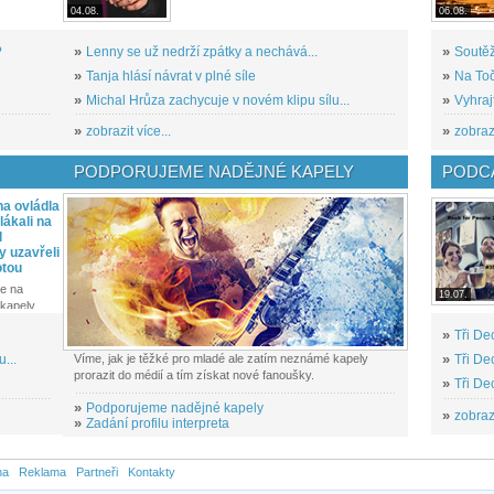
04.08.
06.08.
?
»
Lenny se už nedrží zpátky a nechává...
»
Soutěž
»
Tanja hlásí návrat v plné síle
»
Na Toč
»
Michal Hrůza zachycuje v novém klipu sílu...
»
Vyhraj
»
zobrazit více...
»
zobrazi
PODPORUJEME NADĚJNÉ KAPELY
PODCA
a ovládla
ákali na
l
y uzavřeli
otou
e na
19.07.
kapely...
»
Tři De
...
Víme, jak je těžké pro mladé ale zatím neznámé kapely
»
Tři De
prorazit do médií a tím získat nové fanoušky.
»
Tři De
»
Podporujeme nadějné kapely
»
zobrazi
»
Zadání profilu interpreta
na
Reklama
Partneři
Kontakty