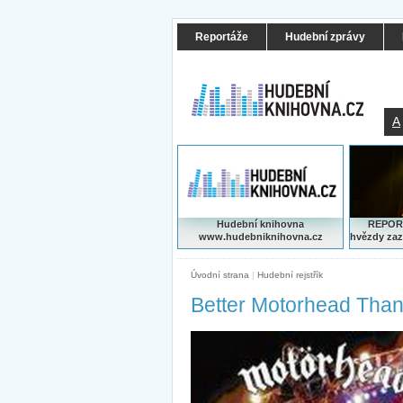
Reportáže
Hudební zprávy
A
Hudební knihovna
REPORT
www.hudebniknihovna.cz
hvězdy zaz
Úvodní strana
|
Hudební rejstřík
Better Motorhead Tha