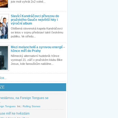
jste moli vyhrát 2x2 volné...
Slavící Kandráčovci přivezou do
pražského Gauče největší hity i
výroční album
Oblíbená slovenská kapela Kandráčovci
se letos v srpnu představí také českému
publiku. Ve středu...
Mezi melancholií a syrovou energií –
h3nce míří do Prahy
Německý alternativní hudebník h3nce
vystoupí 21. září v pražském klubu Bike
Jesus, kde fanouškům nabídne...
íce...
ZE
nestárnou, na Foreign Tongues se
.
eign Tongues
Int.:
Rolling Stones
use míří ke hvězdám