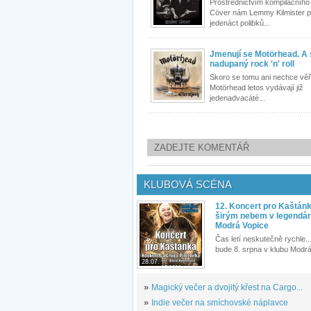
Prostřednictvím kompilačního
Cöver nám Lemmy Kilmister p
jedenáct polibků...
Jmenují se Motörhead. A s
nadupaný rock 'n' roll
Skoro se tomu ani nechce věři
Motörhead letos vydávají již
jedenadvacáté...
ZADEJTE KOMENTÁŘ
KLUBOVÁ SCÉNA
12. Koncert pro Kaštán
širým nebem v legendár
Modrá Vopice
Čas letí neskutečně rychle...
bude 8. srpna v klubu Modrá
28.07.
»
Magický večer a dvojitý křest na Cargo...
»
Indie večer na smíchovské náplavce