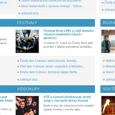
»
Slavící Kandráčovci přivezou do pražského...
i.ca...
»
Čtvrtý 
»
Mezi melancholií a syrovou energií – h3nce...
»
zobrazit
»
zobrazit více...
FESTIVALY
ROZH
Festival Brod 1995 si užijí fanoušci
různých hudebních žánrů i
generací
 jedna
V sobotu 22. srpna se Český Brod opět
livou...
promění v dějiště jednodenní přehlídky...
02.08.
04.08.
»
Čtvrtý den Colours: ranní peozie, ženský...
»
Within
»
Třetí den Colours: tanec v kalužích a Mobyho...
»
Mnemic
»
Druhý den Colours: tenisový zápas Berta,...
»
Good T
»
zobrazit více...
»
zobrazi
VIDEOKLIPY
SOUT
a pod
Kříž a kamení představuje druhý
ním klubu
singl z chystané desky Insanie
Bude to boj, ale neboj byl prvním singlem
I letos se
kapely Insania z nového alba...
..