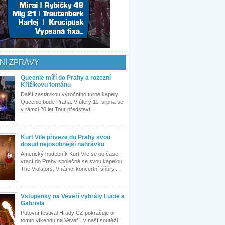
NÍ ZPRÁVY
Queenie míří do Prahy a rozezní
Křižíkovu fontánu
Další zastávkou výročního turné kapely
Queenie bude Praha. V úterý 11. srpna se
v rámci 20 let Tour představí...
Kurt Vile přiveze do Prahy svou
dosud nejosobnější nahrávku
Americký hudebník Kurt Vile se po čase
vrací do Prahy společně se svou kapelou
The Violators. V rámci koncertní šňůry...
Vstupenky na Veveří vyhrály Lucie a
Gabriela
Putovní festival Hrady CZ pokračuje o
tomto víkendu na Veveří. V naší soutěži