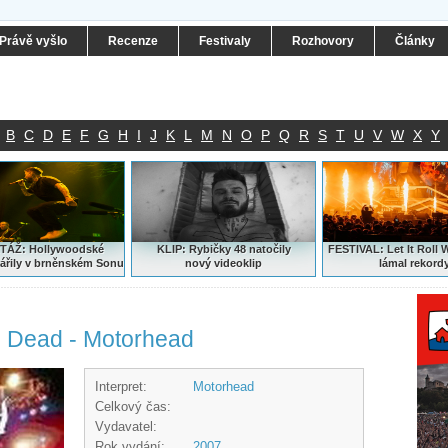
Právě vyšlo
Recenze
Festivaly
Rozhovory
Články
B
C
D
E
F
G
H
I
J
K
L
M
N
O
P
Q
R
S
T
U
V
W
X
Y
ÁŽ: Hollywoodské
KLIP: Rybičky 48 natočily
FESTIVAL:
Let It Roll 
ářily v brněnském Sonu
nový
videoklip
lámal rekord
n Dead - Motorhead
Interpret:
Motorhead
Celkový čas:
Vydavatel:
Rok vydání:
2007