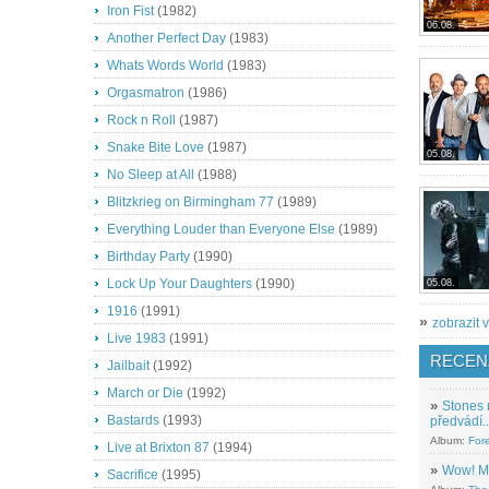
Iron Fist
(1982)
06.08.
Another Perfect Day
(1983)
Whats Words World
(1983)
Orgasmatron
(1986)
Rock n Roll
(1987)
Snake Bite Love
(1987)
05.08.
No Sleep at All
(1988)
Blitzkrieg on Birmingham 77
(1989)
Everything Louder than Everyone Else
(1989)
Birthday Party
(1990)
Lock Up Your Daughters
(1990)
05.08.
1916
(1991)
»
zobrazit v
Live 1983
(1991)
RECEN
Jailbait
(1992)
March or Die
(1992)
»
Stones 
Bastards
(1993)
předvádí..
Album:
For
Live at Brixton 87
(1994)
»
Wow! M
Sacrifice
(1995)