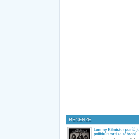
RECENZE
Lemmy Kilmister posílá j
polibků smrti ze záhrobí