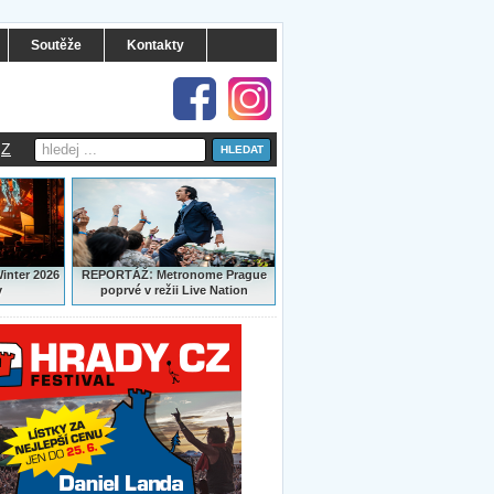
Soutěže
Kontakty
Z
:
Winter 2026
REPORTÁŽ
Metronome Prague
y
poprvé v režii Live Nation