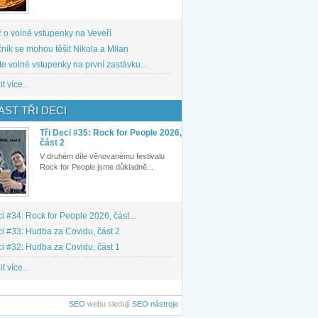
 o volné vstupenky na Veveří
ník se mohou těšit Nikola a Milan
te volné vstupenky na první zastávku...
t více...
ST TŘI DECI
Tři Deci #35: Rock for People 2026,
část 2
V druhém díle věnovanému festivalu
Rock for People jsme důkladně...
ci #34: Rock for People 2026, část...
ci #33: Hudba za Covidu, část 2
ci #32: Hudba za Covidu, část 1
t více...
SEO
webu sledují
SEO nástroje