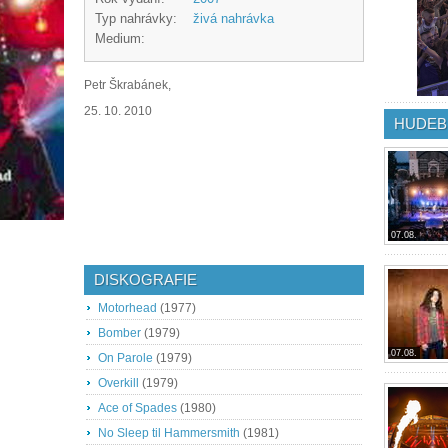
Typ nahrávky:
živá nahrávka
Medium:
Petr Škrabánek,
25. 10. 2010
HUDEB
07.08.
DISKOGRAFIE
Motorhead
(1977)
Bomber
(1979)
07.08.
On Parole
(1979)
Overkill
(1979)
Ace of Spades
(1980)
No Sleep til Hammersmith
(1981)