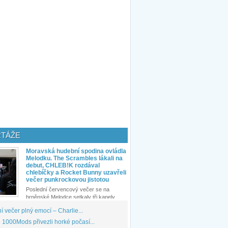
TÁŽE
Moravská hudební spodina ovládla
Melodku. The Scrambles lákali na
debut, CHLEB!K rozdával
chlebíčky a Rocket Bunny uzavřeli
večer punkrockovou jistotou
Poslední červencový večer se na
brněnské Melodce setkaly tři kapely...
 večer plný emocí – Charlie...
1000Mods přivezli horké počasí...