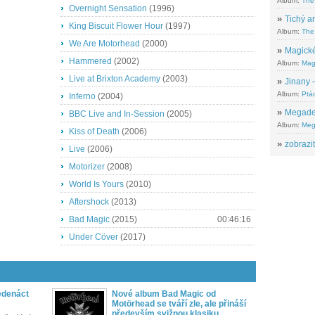
Album:
The
Overnight Sensation
(1996)
»
Tichý ar
King Biscuit Flower Hour
(1997)
Album:
The 
We Are Motorhead
(2000)
»
Magické
Hammered
(2002)
Album:
Mag
Live at Brixton Academy
(2003)
»
Jinany –
Album:
Ptác
Inferno
(2004)
»
Megadeth
BBC Live and In-Session
(2005)
Album:
Meg
Kiss of Death
(2006)
»
zobrazit
Live
(2006)
Motorizer
(2008)
World Is Yours
(2010)
Aftershock
(2013)
Bad Magic
(2015)
00:46:16
Under Cöver
(2017)
edenáct
Nové album Bad Magic od
Motörhead se tváří zle, ale přináší
především svižnou klasiku