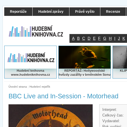
Reportáže
Hudební zprávy
Právě vyšlo
Recenze
A
B
C
D
E
F
G
H
I
J
K
Hudební knihovna
REPORTÁŽ: Hollywoodské
KLIP
www.hudebniknihovna.cz
hvězdy zazářily v brněnském Sonu
Úvodní strana
|
Hudební rejstřík
BBC Live and In-Session - Motorhead
Interpret:
Celkový čas:
Vydavatel:
Rok vydání: