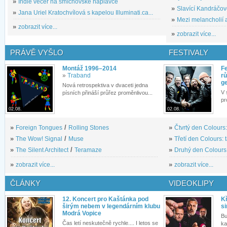
»
Indie večer na smíchovské náplavce
»
Slavící Kandráčov
»
Jana Uriel Kratochvílová s kapelou Illuminati.ca...
»
Mezi melancholií a
»
zobrazit více...
»
zobrazit více...
PRÁVĚ VYŠLO
FESTIVALY
Montáž 1996–2014
Fe
»
Traband
rů
g
Nová retrospektiva v dvaceti jedna
V 
písních přináší průřez proměnlivou...
pr
02.08.
02.08.
»
Foreign Tongues
/
Rolling Stones
»
Čtvrtý den Colours:
»
The Wow! Signal
/
Muse
»
Třetí den Colours: 
»
The Silent Architect
/
Teramaze
»
Druhý den Colours: 
»
zobrazit více...
»
zobrazit více...
ČLÁNKY
VIDEOKLIPY
12. Koncert pro Kaštánka pod
Kř
širým nebem v legendárním klubu
si
Modrá Vopice
Bu
Čas letí neskutečně rychle.... I letos se
ka