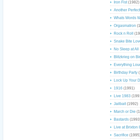
Iron Fist
(1982)
Another Perfec
Whats Words W
Orgasmatron
(1
Rock n Roll
(19
Snake Bite Lov
No Sleep at All
Blitzkrieg on 
Everything Lou
Birthday Party
(
Lock Up Your 
1916
(1991)
Live 1983
(199
Jailbait
(1992)
March or Die
(1
Bastards
(1993
Live at Brixton 
Sacrifice
(1995