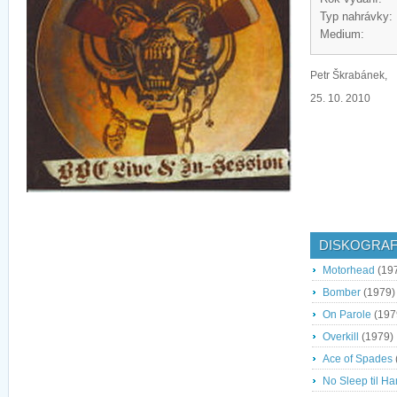
Typ nahrávky:
Medium:
Petr Škrabánek,
25. 10. 2010
DISKOGRAF
Motorhead
(19
Bomber
(1979)
On Parole
(197
Overkill
(1979)
Ace of Spades
No Sleep til H