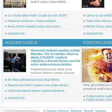
bude 8. srpna v klubu Modrá...
28.07.
04.08.
»
Co chystá label Indies Scope pro rok 2026?
»
Lenny se už nedrží
»
Patnáctý ročník cen Vinyla zveřejnil...
»
Tanja hlásí návrat v
»
Ikona české hudební scény Jana Uriel...
»
Michal Hrůza zachyc
»
zobrazit více...
»
zobrazit více...
HUDEBNÍ NADĚJE
PODPORUJEME
Moravská hudební spodina ovládla
Melodku. The Scrambles lákali na
debut, CHLEB!K rozdával
chlebíčky a Rocket Bunny uzavřeli
večer punkrockovou jistotou
Poslední červencový večer se na
03.08.
brněnské Melodce setkaly tři kapely...
»
Mr. Moss představují nový singl Weird...
»
Rapové duo PAST vydává svou pátou desku...
Víme, jak je těžké pro
prorazit do médií a tím
»
Vršovická kapela tojeon vydává debutové...
»
Podporujeme nadě
»
zobrazit více...
»
Zadání profilu inter
© 2010 HudebniKnihovna.cz |
O Hudební knihovna
Reklama
Partneři
Kontakty