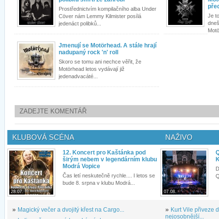
pře
Prostřednictvím kompilačního alba Under
Je t
Cöver nám Lemmy Kilmister posílá
dneš
jedenáct polibků...
Motö
Jmenují se Motörhead. A stále hrají
nadupaný rock 'n' roll
Skoro se tomu ani nechce věřit, že
Motörhead letos vydávají již
jedenadvacáté...
ZADEJTE KOMENTÁŘ
KLUBOVÁ SCÉNA
NAŽIVO
12. Koncert pro Kaštánka pod
Q
širým nebem v legendárním klubu
K
Modrá Vopice
D
Čas letí neskutečně rychle.... I letos se
Q
bude 8. srpna v klubu Modrá...
28.07.
07.08.
»
Magický večer a dvojitý křest na Cargo...
»
Kurt Vile přiveze
nejosobnější...