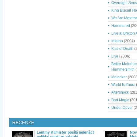
Overnight Sens
King Biscuit Fl
We Are Motorh
Hammered
(20
Live at Brixto
Inferno
(2004)
Kiss of Death
(
Live
(2006)
Better Motorhea
Hammersmith
(
Motorizer
(2008
World Is Yours
Aftershock
(201
Bad Magic
(201
Under Cöver
(2
RECENZE
Lemmy Kilmister posílá jedenáct
Nov
polibků smrti ze záhrobí
Motö