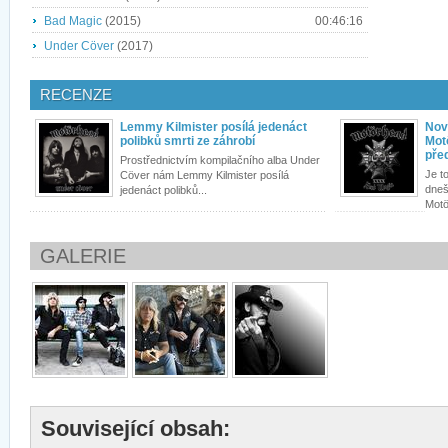
Bad Magic
(2015)
00:46:16
Under Cöver
(2017)
RECENZE
Lemmy Kilmister posílá jedenáct
Nov
polibků smrti ze záhrobí
Motö
pře
Prostřednictvím kompilačního alba Under
Je t
Cöver nám Lemmy Kilmister posílá
dneš
jedenáct polibků...
Motö
GALERIE
Související obsah: