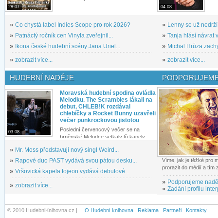
28.07.
04.08.
»
Co chystá label Indies Scope pro rok 2026?
»
Lenny se už nedrží
»
Patnáctý ročník cen Vinyla zveřejnil...
»
Tanja hlásí návrat v
»
Ikona české hudební scény Jana Uriel...
»
Michal Hrůza zachyc
»
zobrazit více...
»
zobrazit více...
HUDEBNÍ NADĚJE
PODPORUJEME
Moravská hudební spodina ovládla
Melodku. The Scrambles lákali na
debut, CHLEB!K rozdával
chlebíčky a Rocket Bunny uzavřeli
večer punkrockovou jistotou
Poslední červencový večer se na
03.08.
brněnské Melodce setkaly tři kapely...
»
Mr. Moss představují nový singl Weird...
»
Rapové duo PAST vydává svou pátou desku...
Víme, jak je těžké pro
prorazit do médií a tím
»
Vršovická kapela tojeon vydává debutové...
»
Podporujeme nadě
»
zobrazit více...
»
Zadání profilu inter
© 2010 HudebniKnihovna.cz |
O Hudební knihovna
Reklama
Partneři
Kontakty