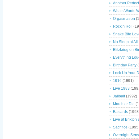
Another Perfec
Whats Words W
Orgasmatron
(1
Rock n Roll
(19
Snake Bite Lov
No Sleep at All
Blitzkrieg on 
Everything Lou
Birthday Party
(
Lock Up Your 
1916
(1991)
Live 1983
(199
Jailbait
(1992)
March or Die
(1
Bastards
(1993
Live at Brixton 
Sacrifice
(1995
Overnight Sens