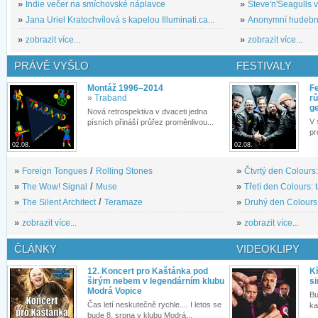
»
Indie večer na smíchovské náplavce
»
Steve'n'Seagulls v 
»
Jana Uriel Kratochvílová s kapelou Illuminati.ca...
»
Anonymní hudební 
»
zobrazit více...
»
zobrazit více...
PRÁVĚ VYŠLO
FESTIVALY
Montáž 1996–2014
Fe
»
Traband
rů
g
Nová retrospektiva v dvaceti jedna
V 
písních přináší průřez proměnlivou...
pr
02.08.
02.08.
»
Foreign Tongues
/
Rolling Stones
»
Čtvrtý den Colours:
»
The Wow! Signal
/
Muse
»
Třetí den Colours: 
»
The Silent Architect
/
Teramaze
»
Druhý den Colours: 
»
zobrazit více...
»
zobrazit více...
ČLÁNKY
VIDEOKLIPY
12. Koncert pro Kaštánka pod
Kř
širým nebem v legendárním klubu
si
Modrá Vopice
Bu
Čas letí neskutečně rychle.... I letos se
ka
bude 8. srpna v klubu Modrá...