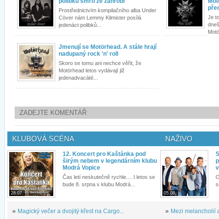
polibků smrti ze záhrobí
Motö
pře
Prostřednictvím kompilačního alba Under
Je t
Cöver nám Lemmy Kilmister posílá
dneš
jedenáct polibků...
Motö
Jmenují se Motörhead. A stále hrají
nadupaný rock 'n' roll
Skoro se tomu ani nechce věřit, že
Motörhead letos vydávají již
jedenadvacáté...
ZADEJTE KOMENTÁŘ
KLUBOVÁ SCÉNA
NAŽIVO
12. Koncert pro Kaštánka pod
S
širým nebem v legendárním klubu
p
Modrá Vopice
v
Čas letí neskutečně rychle.... I letos se
O
bude 8. srpna v klubu Modrá...
s
28.07.
05.08.
»
Magický večer a dvojitý křest na Cargo...
»
Mezi melancholií a