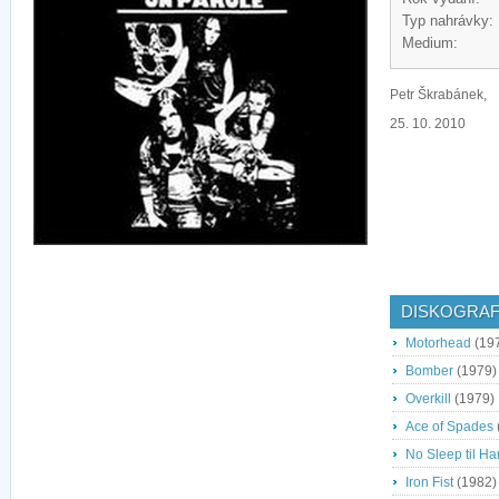
Typ nahrávky:
Medium:
Petr Škrabánek,
25. 10. 2010
DISKOGRAF
Motorhead
(19
Bomber
(1979)
Overkill
(1979)
Ace of Spades
No Sleep til H
Iron Fist
(1982)