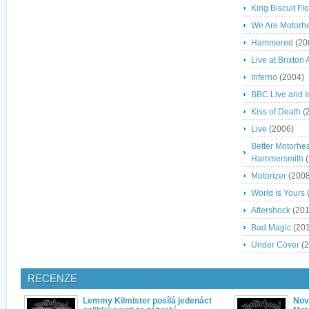
King Biscuit Fl
We Are Motorh
Hammered
(20
Live at Brixto
Inferno
(2004)
BBC Live and I
Kiss of Death
(
Live
(2006)
Better Motorhea
Hammersmith
(
Motorizer
(2008
World Is Yours
Aftershock
(201
Bad Magic
(201
Under Cöver
(2
RECENZE
Lemmy Kilmister posílá jedenáct
Nov