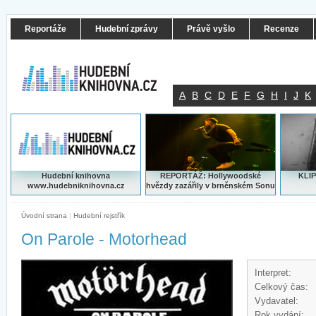
Reportáže
Hudební zprávy
Právě vyšlo
Recenze
A
B
C
D
E
F
G
H
I
J
K
Hudební knihovna
REPORTÁŽ: Hollywoodské
KLIP
www.hudebniknihovna.cz
hvězdy zazářily v brněnském Sonu
Úvodní strana
|
Hudební rejstřík
On Parole - Motorhead
Interpret:
Celkový čas:
Vydavatel:
Rok vydání: