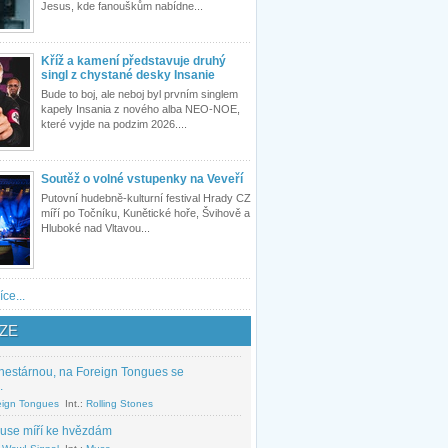
Jesus, kde fanouškům nabídne...
Kříž a kamení představuje druhý
singl z chystané desky Insanie
Bude to boj, ale neboj byl prvním singlem
kapely Insania z nového alba NEO-NOE,
které vyjde na podzim 2026....
Soutěž o volné vstupenky na Veveří
Putovní hudebně-kulturní festival Hrady CZ
míří po Točníku, Kunětické hoře, Švihově a
Hluboké nad Vltavou...
íce...
ZE
nestárnou, na Foreign Tongues se
.
eign Tongues
Int.:
Rolling Stones
use míří ke hvězdám