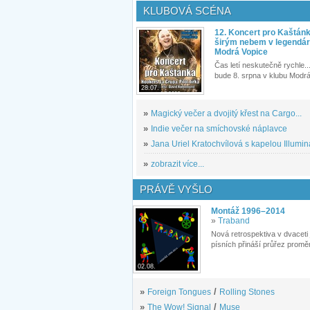
KLUBOVÁ SCÉNA
12. Koncert pro Kaštán
širým nebem v legendár
Modrá Vopice
Čas letí neskutečně rychle...
bude 8. srpna v klubu Modrá
28.07.
»
Magický večer a dvojitý křest na Cargo...
»
Indie večer na smíchovské náplavce
»
Jana Uriel Kratochvílová s kapelou Illuminat
»
zobrazit více...
PRÁVĚ VYŠLO
Montáž 1996–2014
»
Traband
Nová retrospektiva v dvaceti
písních přináší průřez proměn
02.08.
»
Foreign Tongues
/
Rolling Stones
»
The Wow! Signal
/
Muse