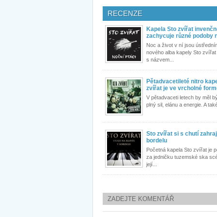
RECENZE
Kapela Sto zvířat invenč
zachycuje různé podoby 
Noc a život v ní jsou ústřední
nového alba kapely Sto zvířat
s názvem...
Pětadvacetileté nitro kap
zvířat je ve vrcholné for
V pětadvaceti letech by měl b
plný sil, elánu a energie. A také
Sto zvířat si s chutí zahraj
bordelu
Početná kapela Sto zvířat je
za jedničku tuzemské ska scé
její...
ZADEJTE KOMENTÁŘ