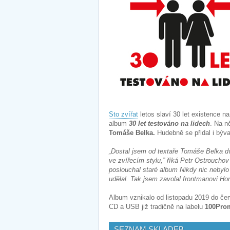
Sto zvířat
letos slaví 30 let existence n
album
30 let testováno na lidech
. Na n
Tomáše Belka.
Hudebně se přidal i býva
„Dostal jsem od textaře Tomáše Belka dv
ve zvířecím stylu,” říká Petr Ostroucho
poslouchal staré album Nikdy nic nebylo
udělal. Tak jsem zavolal frontmanovi Hon
Album vznikalo od listopadu 2019 do če
CD a USB již tradičně na labelu
100Pro
SEZNAM SKLADEB