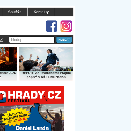
Soutěže
Kontakty
Z
:
Winter 2026
REPORTÁŽ
Metronome Prague
y
poprvé v režii Live Nation