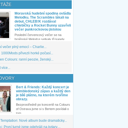
TÁŽE
Moravská hudební spodina ovládla
Melodku. The Scrambles lákali na
debut, CHLEB!K rozdával
chlebíčky a Rocket Bunny uzavřeli
večer punkrockovou jistotou
Poslední červencový večer se na
brněnské Melodce setkaly tři kapely...
 večer plný emocí – Charlie...
1000Mods přivezli horké počasí...
den Colours: ranní peozie, ženský...
 více...
OVORY
Bert & Friends: Každý koncert je
wimbledonský zápas a každý den
je bílé plátno, na kterém tvoříme
obrazy.
Bezprostředně po koncertě na Colours
of Ostrava jsme si s Bertem povídali o
tom,...
 Temptation: Nové album bude dramaticky...
: První turné jsme odehráli na kytary,...