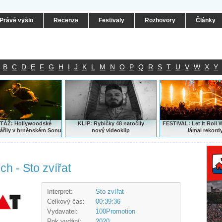
Právě vyšlo
Recenze
Festivaly
Rozhovory
Články
B
C
D
E
F
G
H
I
J
K
L
M
N
O
P
Q
R
S
T
U
V
W
X
Y
ÁŽ: Hollywoodské
KLIP: Rybičky 48 natočily
FESTIVAL:
Let It Roll 
ářily v brněnském Sonu
nový
videoklip
lámal rekord
ch - Sto zvířat
Interpret:
Sto zvířat
Celkový čas:
00:39:36
Vydavatel:
100Promotion
Rok vydání:
2020