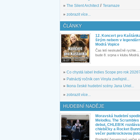
»
The Silent Architect
/
Teramaze
»
zobrazit více...
ČLÁNKY
12. Koncert pro Kaštánk
širým nebem v legendár
Modrá Vopice
Čas letí neskutečně rychle.... 
bude 8. srpna v klubu Modrá.
28.07.
»
Co chystá label Indies Scope pro rok 2026
»
Patnáctý ročník cen Vinyla zveřejnil...
»
Ikona české hudební scény Jana Uriel...
»
zobrazit více...
HUDEBNÍ NADĚJE
Moravská hudební spodin
Melodku. The Scrambles l
debut, CHLEB!K rozdáva
chlebíčky a Rocket Bunn
večer punkrockovou jist
Poslední červencový večer s