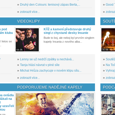
»
Druhý den Colours: tenisový zápas Berta,...
»
Good T
»
zobrazit více...
»
zobrazi
VIDEOKLIPY
SOUT
a pod
Kříž a kamení představuje druhý
ním klubu
singl z chystané desky Insanie
Bude to boj, ale neboj byl prvním singlem
I letos se
kapely Insania z nového alba...
..
04.08.
06.08.
?
»
Lenny se už nedrží zpátky a nechává...
»
Soutěž
»
Tanja hlásí návrat v plné síle
»
Na Toč
»
Michal Hrůza zachycuje v novém klipu sílu...
»
Vyhraj
»
zobrazit více...
»
zobrazi
PODPORUJEME NADĚJNÉ KAPELY
PODCA
a ovládla
ákali na
l
y uzavřeli
otou
e na