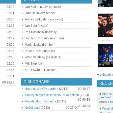
05.08.
03:02
Jan Kalina (zpěv, perkuse)
02:51
Jana Jelínková (zpěv)
03:30
Tomáš Belko (tenorsaxofon)
03:15
Jan Šobr (kytara)
03:09
Petr Hostinský (klávesy)
04.08.
03:47
Jiří Hanzlík (barytonsaxofon)
03:09
Martin Líska (trombon)
03:14
Pavel Herzog (trubka)
02:45
Wilco Versteeg (baskytara)
02:56
Miki Nop (bicí)
05.08.
02:57
Karel Šváb (alt saxofon)
»
zobrazit v
05:01
DISKOGRAFIE
00:39:36
RECEN
Hraju na klavír v bordelu
(2012)
00:40:47
»
Stones 
Tlustej chlapeček se včelou v kalhotách
(2013)
předvádí..
00:40:33
Ministerstvo mýho nitra
(2015)
Album:
For
00:40:23
Noční ptáci
(2023)
00:37:04
»
Wow! M