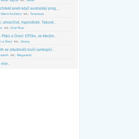
 Wow! Signal
Int.:
Muse
chitekt aneb když australský prog,...
Silent Architect
Int.:
Teramaze
, uhrančivé, hypnotické. Takové...
ic
Int.:
Acid Row
 Ptáci a Draci: EPčko, se kterým...
i a Draci
Int.:
Jinany
 se (studiově) loučí vynikající...
adeth
Int.:
Megadeth
 více...