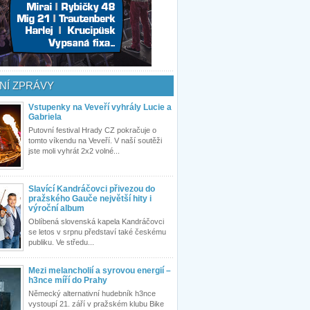
NÍ ZPRÁVY
Vstupenky na Veveří vyhrály Lucie a
Gabriela
Putovní festival Hrady CZ pokračuje o
tomto víkendu na Veveří. V naší soutěži
jste moli vyhrát 2x2 volné...
Slavící Kandráčovci přivezou do
pražského Gauče největší hity i
výroční album
Oblíbená slovenská kapela Kandráčovci
se letos v srpnu představí také českému
publiku. Ve středu...
Mezi melancholií a syrovou energií –
h3nce míří do Prahy
Německý alternativní hudebník h3nce
vystoupí 21. září v pražském klubu Bike