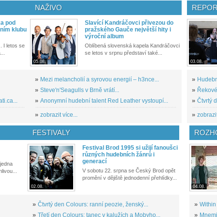
NAŽIVO
REPOR
ka pod
Slavící Kandráčovci přivezou do
ním klubu
pražského Gauče největší hity i
výroční album
. I letos se
Oblíbená slovenská kapela Kandráčovci
...
se letos v srpnu představí také...
05.08.
03.08.
»
Mezi melancholií a syrovou energií – h3nce...
»
Hudební
»
Steve'n'Seagulls v Brně vrátí...
»
Řekové 
i.ca...
»
Anonymní hudební talent Red Leather vystoupí...
»
Čtvrtý 
»
zobrazit více...
»
zobrazit
FESTIVALY
ROZH
Festival Brod 1995 si užijí fanoušci
různých hudebních žánrů i
generací
 jedna
V sobotu 22. srpna se Český Brod opět
livou...
promění v dějiště jednodenní přehlídky...
02.08.
04.08.
»
Čtvrtý den Colours: ranní peozie, ženský...
»
Within
»
Třetí den Colours: tanec v kalužích a Mobyho...
»
Mnemic