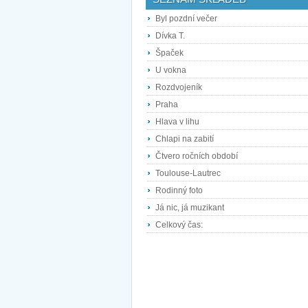
Byl pozdní večer
Dívka T.
Špaček
U vokna
Rozdvojeník
Praha
Hlava v lihu
Chlapi na zabití
Čtvero ročních období
Toulouse-Lautrec
Rodinný foto
Já nic, já muzikant
Celkový čas: