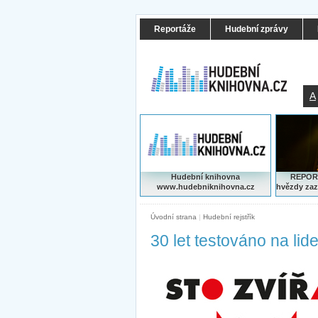
Reportáže
Hudební zprávy
A
Hudební knihovna
REPORT
www.hudebniknihovna.cz
hvězdy zaz
Úvodní strana
|
Hudební rejstřík
30 let testováno na lide