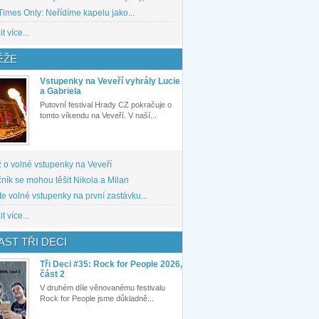
imes Only: Neřídíme kapelu jako...
t více...
ĚŽE
Vstupenky na Veveří vyhrály Lucie
a Gabriela
Putovní festival Hrady CZ pokračuje o
tomto víkendu na Veveří. V naší...
 o volné vstupenky na Veveří
ník se mohou těšit Nikola a Milan
te volné vstupenky na první zastávku...
t více...
ST TŘI DECI
Tři Deci #35: Rock for People 2026,
část 2
V druhém díle věnovanému festivalu
Rock for People jsme důkladně...