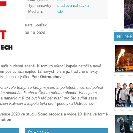
Typ nahrávky:
studiová nahrávka
Medium:
CD
Karel Souček,
30. 10. 2020
HUDEB
a naší hudební scéně. K tomuto výročí kapela natočila nové
06.08.
ěm posluchači najdou 12 nových písní již tradičně s texty
lý dlouholetý člen
Petr Ostrouchov
.
a skvělé texty, se kterými jsem si po letech moc rád pohrál
v ke skladbám Praha a Čtvero ročních období. Vloni jsem
 a napadlo mě, že bych rád pár písní pro Sto zvířat zase
zovi Kalinovi a kapela byla pro,”
podotýká Ostrouchov.
05.08.
rvence 2020 ve studiu
Sono records
a vyjde 10. října ve formě
motion
.
ČLENOVÉ