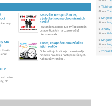
Album:
The
»
Tichý ar
Album:
The 
ně
Sto zvířat testuje už 30 let,
»
Magické
noci
výsledky jsou na obou stranách
skvělé
Album:
Mag
mi tématy
Roztančená kapela Sto zvířat si letošní
»
Jinany –
oslavu třicátých narozenin určitě
Album:
Ptác
představovala...
»
Megadeth
ely Sto
Tlustej chlapeček okouzlí děti i
Album:
Meg
mě
jejich rodiče
ýt člověk
»
zobrazit
Doba něžných, vlídných a roztomilých
 chuti...
písniček pro děti s nástupem různých
Kašpárků v rohlíku...
e i v
 považována
ny, ale