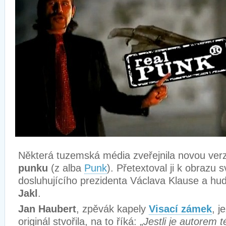
Některá tuzemská média zveřejnila novou ver
punku
(z alba
Punk
). Přetextoval ji k obrazu
dosluhujícího prezidenta Václava Klause a h
Jakl
.
Jan Haubert
, zpěvák kapely
Visací zámek
, j
originál stvořila, na to říká: „
Jestli je autorem t