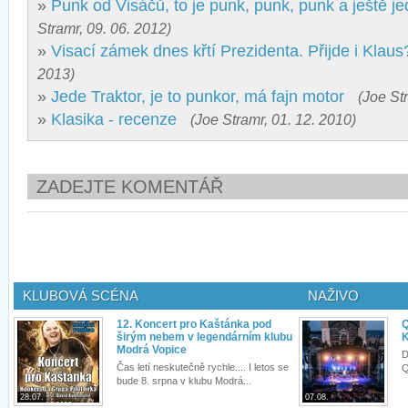
»
Punk od Visáčů, to je punk, punk, punk a ještě j
Stramr, 09. 06. 2012)
»
Visací zámek dnes křtí Prezidenta. Přijde i Klaus
2013)
»
Jede Traktor, je to punkor, má fajn motor
(Joe St
»
Klasika - recenze
(Joe Stramr, 01. 12. 2010)
ZADEJTE KOMENTÁŘ
KLUBOVÁ SCÉNA
NAŽIVO
12. Koncert pro Kaštánka pod
Q
širým nebem v legendárním klubu
K
Modrá Vopice
D
Čas letí neskutečně rychle.... I letos se
Q
bude 8. srpna v klubu Modrá...
28.07.
07.08.