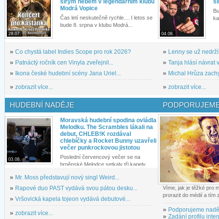
širým nebem v legendárním klubu
si
Modrá Vopice
Bu
Čas letí neskutečně rychle.... I letos se
ka
bude 8. srpna v klubu Modrá...
28.07.
04.08.
»
Co chystá label Indies Scope pro rok 2026?
»
Lenny se už nedrží
»
Patnáctý ročník cen Vinyla zveřejnil...
»
Tanja hlásí návrat v
»
Ikona české hudební scény Jana Uriel...
»
Michal Hrůza zachyc
»
zobrazit více...
»
zobrazit více...
HUDEBNÍ NADĚJE
PODPORUJEME
Moravská hudební spodina ovládla
Melodku. The Scrambles lákali na
debut, CHLEB!K rozdával
chlebíčky a Rocket Bunny uzavřeli
večer punkrockovou jistotou
Poslední červencový večer se na
03.08.
brněnské Melodce setkaly tři kapely...
»
Mr. Moss představují nový singl Weird...
»
Rapové duo PAST vydává svou pátou desku...
Víme, jak je těžké pro
prorazit do médií a tím
»
Vršovická kapela tojeon vydává debutové...
»
Podporujeme nadě
»
zobrazit více...
»
Zadání profilu inter