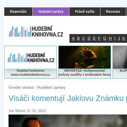
Reportáže
Hudební zprávy
Právě vyšlo
Recenze
A
B
C
D
E
F
G
H
I
J
K
Hudební knihovna
REPORTÁŽ: Hollywoodské
KLIP
www.hudebniknihovna.cz
hvězdy zazářily v brněnském Sonu
Úvodní strana
|
Hudební zprávy
Visáči komentují Jaklovu Známku
Joe Stramr, 21. 02. 2013