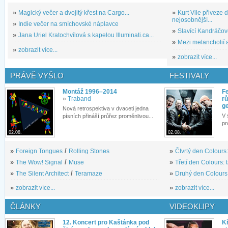
»
Magický večer a dvojitý křest na Cargo...
»
Kurt Vile přiveze
nejosobnější...
»
Indie večer na smíchovské náplavce
»
Slavící Kandráčov
»
Jana Uriel Kratochvílová s kapelou Illuminati.ca...
»
Mezi melancholií a
»
zobrazit více...
»
zobrazit více...
PRÁVĚ VYŠLO
FESTIVALY
Montáž 1996–2014
Fe
»
Traband
rů
g
Nová retrospektiva v dvaceti jedna
V 
písních přináší průřez proměnlivou...
pr
02.08.
02.08.
»
Foreign Tongues
/
Rolling Stones
»
Čtvrtý den Colours:
»
The Wow! Signal
/
Muse
»
Třetí den Colours: 
»
The Silent Architect
/
Teramaze
»
Druhý den Colours: 
»
zobrazit více...
»
zobrazit více...
ČLÁNKY
VIDEOKLIPY
12. Koncert pro Kaštánka pod
Kř