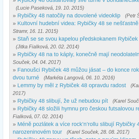
»
Rybičky 48 odstartovaly své turné v bohdanečs
(Lucie Paseková, 19. 10. 2015)
»
Rybičky 48 natočily na dovolené videoklip
(Petr 
»
Kultovní hudební videa: Rybičky 48 se nešťastně
Stramr, 16. 11. 2015)
»
Staň se se svou kapelou předskokanem Rybiček 4
(Jitka Fialková, 20. 02. 2014)
»
Rybičky 48 na to káply, konečně mají neodolatelný
Souček, 04. 04. 2017)
»
Fanoušci Rybiček 48 můžou jásat – do konce roku
dvou turné
(Markéta Langová, 06. 10. 2016)
»
Lemmy by měl z Rybiček 48 opravdu radost
(Ka
2017)
»
Rybičky 48 slibují, že už nebudou pít
(Karel Souč
»
Rybičky 48 složili hymnu pro českou futsalovou r
Fialková, 07. 02. 2014)
»
Méně pozlátek a více rock’n’rollu slibují Rybičky
narozeninovém tour
(Karel Souček, 28. 08. 2017)