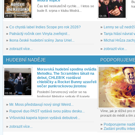
Modrá Vopice
Bu
Čas letí neskutečně rychle.... I letos se
ka
bude 8. srpna v klubu Modrá...
28.07.
04.08.
»
Co chystá label Indies Scope pro rok 2026?
»
Lenny se už nedrží
»
Patnáctý ročník cen Vinyla zveřejnil...
»
Tanja hlásí návrat v
»
Ikona české hudební scény Jana Uriel...
»
Michal Hrůza zachyc
»
zobrazit více...
»
zobrazit více...
HUDEBNÍ NADĚJE
PODPORUJEME
Moravská hudební spodina ovládla
Melodku. The Scrambles lákali na
debut, CHLEB!K rozdával
chlebíčky a Rocket Bunny uzavřeli
večer punkrockovou jistotou
Poslední červencový večer se na
03.08.
brněnské Melodce setkaly tři kapely...
»
Mr. Moss představují nový singl Weird...
»
Rapové duo PAST vydává svou pátou desku...
Víme, jak je těžké pro
prorazit do médií a tím
»
Vršovická kapela tojeon vydává debutové...
»
Podporujeme nadě
»
zobrazit více...
»
Zadání profilu inter