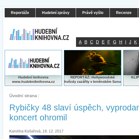
Reportáže
Hudební zprávy
Právě vyšlo
Recenze
A
B
C
D
E
F
G
H
I
J
K
Hudební knihovna
REPORTÁŽ: Hollywoodské
KLIP
www.hudebniknihovna.cz
hvězdy zazářily v brněnském Sonu
Úvodní strana
|
Rybičky 48 slaví úspěch, vyproda
koncert ohromil
Karolína Košařová, 19. 12. 2017