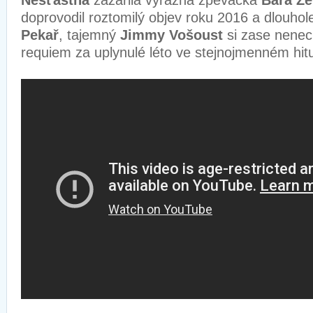
Nešťastná
zazářila výrazná zpěvačka
Bára Z
doprovodil roztomilý objev roku 2016 a dlouho
Pekař
, tajemný
Jimmy Vošoust
si zase nenech
requiem za uplynulé léto ve stejnojmenném hit