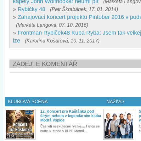
kapely John Wolfhooker neumí pít
(Markéta Langová
»
Rybičky 48
(Petr Škrabánek, 17. 01. 2014)
»
Zahajovací koncert projektu Pintober 2016 v pod
(Markéta Langová, 07. 10. 2016)
»
Frontman Rybiček48 Kuba Ryba: Jsem tak velkej 
lze
(Karolína Košařová, 10. 11. 2017)
ZADEJTE KOMENTÁŘ
KLUBOVÁ SCÉNA
NAŽIVO
12. Koncert pro Kaštánka pod
S
širým nebem v legendárním klubu
p
Modrá Vopice
v
Čas letí neskutečně rychle.... I letos se
O
bude 8. srpna v klubu Modrá...
s
28.07.
05.08.