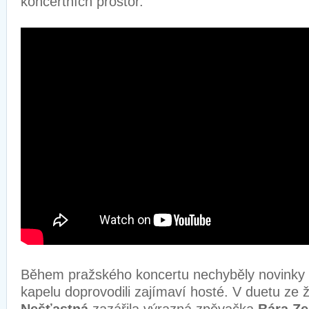
koncertních prostor.
Během pražského koncertu nechyběly novinky a
kapelu doprovodili zajímaví hosté. V duetu ze 