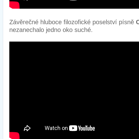
Závěrečné hluboce filozofické poselství písně
C
nezanechalo jedno oko suché.