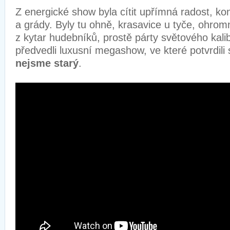
Z energické show byla cítit upřímná radost, kon
a grády. Byly tu ohně, krasavice u tyče, ohrom
z kytar hudebníků, prostě párty světového kali
předvedli luxusní megashow, ve které potvrdili
nejsme starý
.