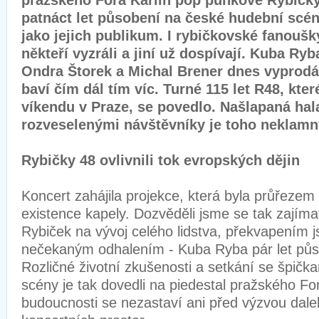
pražského Fora Karlín pop punkové Rybičky 
patnáct let působení na české hudební scéně
jako jejich publikum. I rybičkovské fanoušky
někteří vyzráli a jiní už dospívají. Kuba Ryb
Ondra Štorek a Michal Brener dnes vyprodáv
baví čím dál tím víc. Turné 115 let R48, kter
víkendu v Praze, se povedlo. Našlapaná hala
rozveselenými návštěvníky je toho neklam
Rybičky 48 ovlivnili tok evropských dějin
Koncert zahájila projekce, která byla průřezem s
existence kapely. Dozvěděli jsme se tak zajíma
Rybiček na vývoj celého lidstva, překvapením j
nečekaným odhalením - Kuba Ryba pár let půso
Rozličné životní zkušenosti a setkání se špičk
scény je tak dovedli na piedestal pražského For
budoucnosti se nezastaví ani před výzvou dale