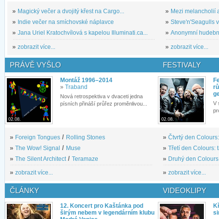
»
Magický večer a dvojitý křest na Cargo...
»
Mezi melancholií a
»
Indie večer na smíchovské náplavce
»
Steve'n'Seagulls v 
»
Jana Uriel Kratochvílová s kapelou Illuminati.ca...
»
Anonymní hudební 
»
zobrazit více...
»
zobrazit více...
PRÁVĚ VYŠLO
FESTIVALY
Montáž 1996–2014
Fe
»
Traband
rů
g
Nová retrospektiva v dvaceti jedna
V 
písních přináší průřez proměnlivou...
pr
02.08.
02.08.
»
Foreign Tongues
/
Rolling Stones
»
Čtvrtý den Colours:
»
The Wow! Signal
/
Muse
»
Třetí den Colours: 
»
The Silent Architect
/
Teramaze
»
Druhý den Colours: 
»
zobrazit více...
»
zobrazit více...
ČLÁNKY
VIDEOKLIPY
12. Koncert pro Kaštánka pod
Kř
širým nebem v legendárním klubu
si