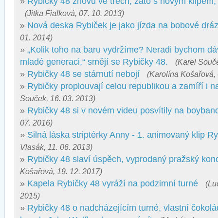
»
Rybičky 48 znovu ve třech, zato s novým klipem, 
(Jitka Fialková, 07. 10. 2013)
»
Nová deska Rybiček je jako jízda na bobové drá
01. 2014)
»
„Kolik toho na baru vydržíme? Neradi bychom dáv
mladé generaci,“ smějí se Rybičky 48.
(Karel Souče
»
Rybičky 48 se stárnutí nebojí
(Karolína Košařová, 
»
Rybičky proplouvají celou republikou a zamíří i 
Souček, 16. 03. 2013)
»
Rybičky 48 si v novém videu posvítily na boyban
07. 2016)
»
Silná láska striptérky Anny - 1. animovaný klip R
Vlasák, 11. 06. 2013)
»
Rybičky 48 slaví úspěch, vyprodaný pražský konc
Košařová, 19. 12. 2017)
»
Kapela Rybičky 48 vyráží na podzimní turné
(Lu
2015)
»
Rybičky 48 o nadcházejícím turné, vlastní čokoládě