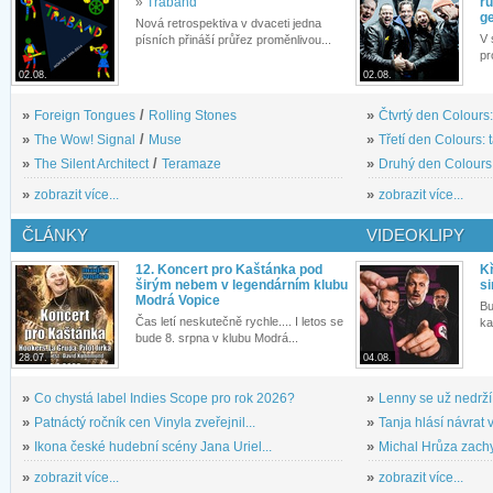
»
Traband
rů
g
Nová retrospektiva v dvaceti jedna
V 
písních přináší průřez proměnlivou...
pr
02.08.
02.08.
»
Foreign Tongues
/
Rolling Stones
»
Čtvrtý den Colours:
»
The Wow! Signal
/
Muse
»
Třetí den Colours: 
»
The Silent Architect
/
Teramaze
»
Druhý den Colours: 
»
zobrazit více...
»
zobrazit více...
ČLÁNKY
VIDEOKLIPY
12. Koncert pro Kaštánka pod
Kř
širým nebem v legendárním klubu
si
Modrá Vopice
Bu
Čas letí neskutečně rychle.... I letos se
ka
bude 8. srpna v klubu Modrá...
28.07.
04.08.
»
Co chystá label Indies Scope pro rok 2026?
»
Lenny se už nedrží
»
Patnáctý ročník cen Vinyla zveřejnil...
»
Tanja hlásí návrat v
»
Ikona české hudební scény Jana Uriel...
»
Michal Hrůza zachyc
»
zobrazit více...
»
zobrazit více...