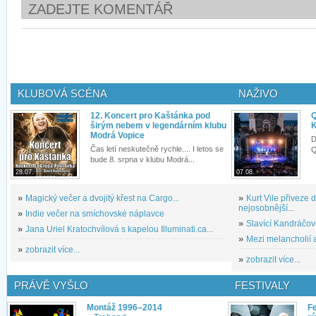
ZADEJTE KOMENTÁŘ
KLUBOVÁ SCÉNA
NAŽIVO
12. Koncert pro Kaštánka pod
Q
širým nebem v legendárním klubu
K
Modrá Vopice
D
Čas letí neskutečně rychle.... I letos se
Q
bude 8. srpna v klubu Modrá...
28.07.
07.08.
»
Magický večer a dvojitý křest na Cargo...
»
Kurt Vile přiveze
nejosobnější...
»
Indie večer na smíchovské náplavce
»
Slavící Kandráčov
»
Jana Uriel Kratochvílová s kapelou Illuminati.ca...
»
Mezi melancholií a
»
zobrazit více...
»
zobrazit více...
PRÁVĚ VYŠLO
FESTIVALY
Montáž 1996–2014
Fe