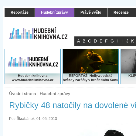
Reportáže
Hudební zprávy
Právě vyšlo
Recenze
A
B
C
D
E
F
G
H
I
J
K
Hudební knihovna
REPORTÁŽ: Hollywoodské
KLIP
www.hudebniknihovna.cz
hvězdy zazářily v brněnském Sonu
Úvodní strana
|
Hudební zprávy
Rybičky 48 natočily na dovolené v
Petr Škrabánek, 01. 05. 2013