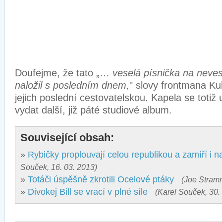
Doufejme, že tato „…
veselá písnička na neves
naložil s posledním dnem,
" slovy frontmana K
jejich poslední cestovatelskou. Kapela se totiž
vydat další, již páté studiové album.
Související obsah:
»
Rybičky proplouvají celou republikou a zamíří i 
Souček, 16. 03. 2013)
»
Totáči úspěšně zkrotili Ocelové ptáky
(Joe Stramr
»
Divokej Bill se vrací v plné síle
(Karel Souček, 30.