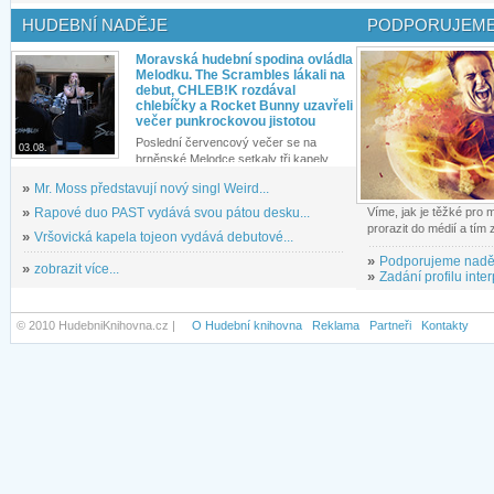
HUDEBNÍ NADĚJE
PODPORUJEME
Moravská hudební spodina ovládla
Melodku. The Scrambles lákali na
debut, CHLEB!K rozdával
chlebíčky a Rocket Bunny uzavřeli
večer punkrockovou jistotou
Poslední červencový večer se na
03.08.
brněnské Melodce setkaly tři kapely...
»
Mr. Moss představují nový singl Weird...
»
Rapové duo PAST vydává svou pátou desku...
Víme, jak je těžké pro
prorazit do médií a tím
»
Vršovická kapela tojeon vydává debutové...
»
Podporujeme nadě
»
zobrazit více...
»
Zadání profilu inter
© 2010 HudebniKnihovna.cz |
O Hudební knihovna
Reklama
Partneři
Kontakty