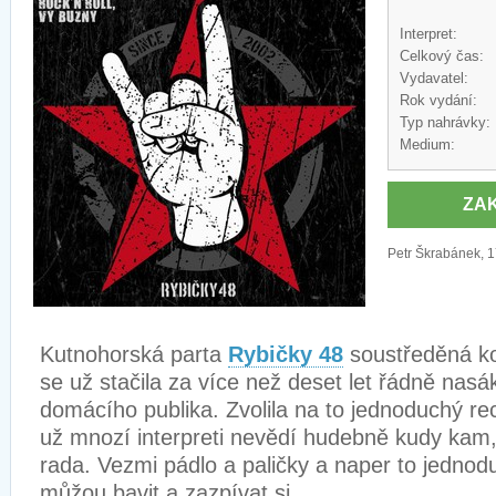
Interpret:
Celkový čas:
Vydavatel:
Rok vydání:
Typ nahrávky:
Medium:
ZA
Petr Škrabánek, 1
Kutnohorská parta
Rybičky 48
soustředěná 
se už stačila za více než deset let řádně na
domácího publika. Zvolila na to jednoduchý re
už mnozí interpreti nevědí hudebně kudy kam, 
rada. Vezmi pádlo a paličky a naper to jednodu
můžou bavit a zazpívat si.