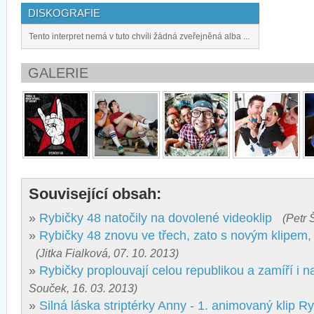
DISKOGRAFIE
Tento interpret nemá v tuto chvíli žádná zveřejněná alba ...
GALERIE
Související obsah:
»
Rybičky 48 natočily na dovolené videoklip
(Petr 
»
Rybičky 48 znovu ve třech, zato s novým klipem, 
(Jitka Fialková, 07. 10. 2013)
»
Rybičky proplouvají celou republikou a zamíří i 
Souček, 16. 03. 2013)
»
Silná láska striptérky Anny - 1. animovaný klip R