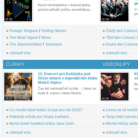
g
Nová retrospektiva v dvaceti jedna
V 
písních přináší průřez proměnlivou...
pr
02.08.
02.08.
»
Foreign Tongues
/
Rolling Stones
»
Čtvrtý den Colours:
»
The Wow! Signal
/
Muse
»
Třetí den Colours: 
»
The Silent Architect
/
Teramaze
»
Druhý den Colours: 
»
zobrazit více...
»
zobrazit více...
ČLÁNKY
VIDEOKLIPY
12. Koncert pro Kaštánka pod
Kř
širým nebem v legendárním klubu
si
Modrá Vopice
Bu
Čas letí neskutečně rychle.... I letos se
ka
bude 8. srpna v klubu Modrá...
28.07.
04.08.
»
Co chystá label Indies Scope pro rok 2026?
»
Lenny se už nedrží
»
Patnáctý ročník cen Vinyla zveřejnil...
»
Tanja hlásí návrat v
»
Ikona české hudební scény Jana Uriel...
»
Michal Hrůza zachyc
»
zobrazit více...
»
zobrazit více...