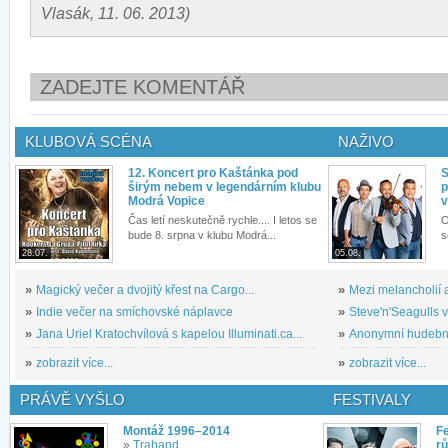
Vlasák, 11. 06. 2013)
ZADEJTE KOMENTÁŘ
KLUBOVÁ SCÉNA
NAŽIVO
12. Koncert pro Kaštánka pod
S
širým nebem v legendárním klubu
p
Modrá Vopice
v
Čas letí neskutečně rychle.... I letos se
O
bude 8. srpna v klubu Modrá...
s
28.07.
05.08.
»
Magický večer a dvojitý křest na Cargo...
»
Mezi melancholií a
»
Indie večer na smíchovské náplavce
»
Steve'n'Seagulls v 
»
Jana Uriel Kratochvílová s kapelou Illuminati.ca...
»
Anonymní hudební 
»
zobrazit více...
»
zobrazit více...
PRÁVĚ VYŠLO
FESTIVALY
Montáž 1996–2014
Fe
»
Traband
rů