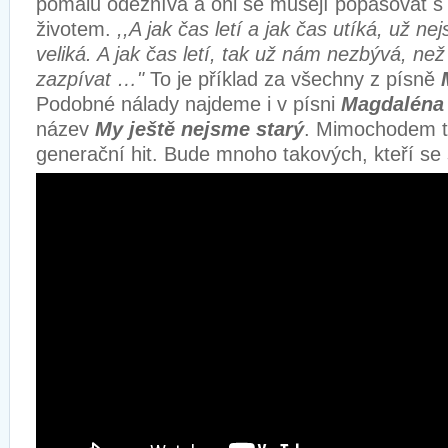
pomalu odeznívá a oni se musejí popasovat s
životem.
,,A jak čas letí a jak čas utíká, už ne
veliká. A jak čas letí, tak už nám nezbývá, než 
zazpívat …"
To je příklad za všechny z písně
Podobné nálady najdeme i v písni
Magdaléna
název
My ještě nejsme starý
. Mimochodem toh
generační hit. Bude mnoho takových, kteří se s