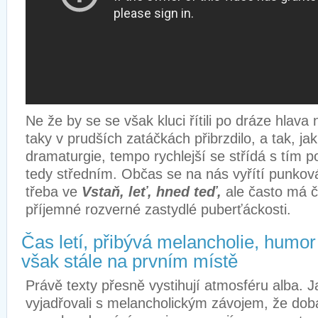
Ne že by se se však kluci řítili po dráze hlav
taky v prudších zatáčkách přibrzdilo, a tak, ja
dramaturgie, tempo rychlejší se střídá s tím 
tedy středním. Občas se na nás vyřítí punkov
třeba ve
Vstaň, leť, hned teď,
ale často má č
příjemné rozverné zastydlé puberťáckosti.
Čas letí, přibývá melancholie, humor
však stále na prvním místě
Právě texty přesně vystihují atmosféru alba. 
vyjadřovali s melancholickým závojem, že dob