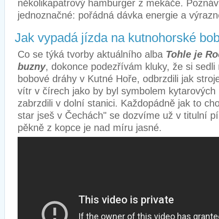
několikapatrový hamburger z mekáče. Poznáv
jednoznačné: pořádná dávka energie a výrazn
Jak vypadá jízda na kutnohorské bo
Co se týká tvorby aktuálního alba
Tohle je Ro
buzny
, dokonce podezřívám kluky, že si sedl
bobové dráhy v Kutné Hoře, odbrzdili jak stro
vítr v čírech jako by byl symbolem kytarových r
zabrzdili v dolní stanici. Každopádně jak to cho
star jseš v Čechách" se dozvíme už v titulní pí
pěkně z kopce je nad míru jasné.