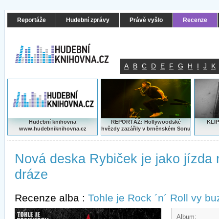
Reportáže
Hudební zprávy
Právě vyšlo
Recenze
A
B
C
D
E
F
G
H
I
J
K
Hudební knihovna
REPORTÁŽ: Hollywoodské
KLIP
www.hudebniknihovna.cz
hvězdy zazářily v brněnském Sonu
Nová deska Rybiček je jako jízda
dráze
Recenze alba :
Tohle je Rock ´n´ Roll vy b
Album: