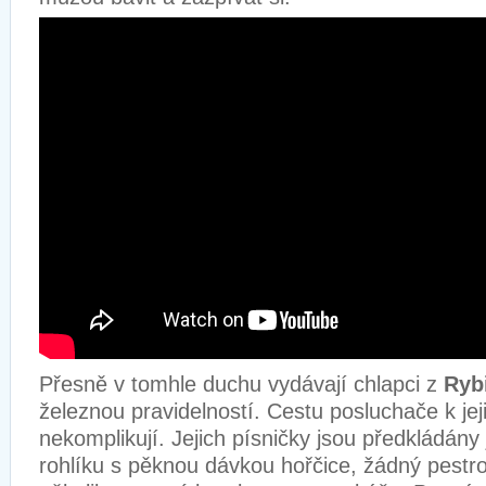
Přesně v tomhle duchu vydávají chlapci z
Ryb
železnou pravidelností. Cestu posluchače k jeji
nekomplikují. Jejich písničky jsou předkládány
rohlíku s pěknou dávkou hořčice, žádný pestr