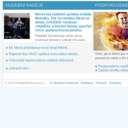
HUDEBNÍ NADĚJE
PODPORUJEME
Moravská hudební spodina ovládla
Melodku. The Scrambles lákali na
debut, CHLEB!K rozdával
chlebíčky a Rocket Bunny uzavřeli
večer punkrockovou jistotou
Poslední červencový večer se na
03.08.
brněnské Melodce setkaly tři kapely...
»
Mr. Moss představují nový singl Weird...
»
Rapové duo PAST vydává svou pátou desku...
Víme, jak je těžké pro
prorazit do médií a tím
»
Vršovická kapela tojeon vydává debutové...
»
Podporujeme nadě
»
zobrazit více...
»
Zadání profilu inter
© 2010 HudebniKnihovna.cz |
O Hudební knihovna
Reklama
Partneři
Kontakty