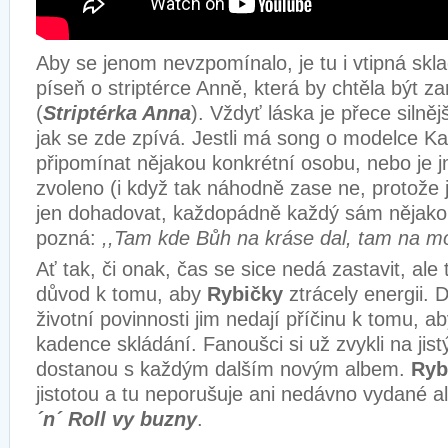
Aby se jenom nevzpomínalo, je tu i vtipná sk
píseň o striptérce Anně, která by chtěla být z
(
Striptérka Anna
). Vždyť láska je přece silně
jak se zde zpívá. Jestli má song o modelce Ka
připomínat nějakou konkrétní osobu, nebo je 
zvoleno (i když tak náhodně zase ne, protože 
jen dohadovat, každopádně každý sám nějakou
pozná:
,,Tam kde Bůh na kráse dal, tam na mo
Ať tak, či onak, čas se sice nedá zastavit, ale
důvod k tomu, aby
Rybičky
ztrácely energii. 
životní povinnosti jim nedají příčinu k tomu, ab
kadence skládání. Fanoušci si už zvykli na jist
dostanou s každým dalším novým albem.
Ryb
jistotou a tu neporušuje ani nedávno vydané 
´n´ Roll vy buzny
.