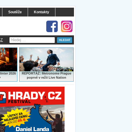
Soutěže
Kontakty
Z
:
Winter 2026
REPORTÁŽ
Metronome Prague
y
poprvé v režii Live Nation