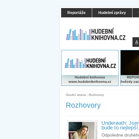
Reportáže
Hudební zprávy
A
Hudební knihovna
REPORT
www.hudebniknihovna.cz
hvězdy zaz
Úvodní strana
|
Rozhovory
Rozhovory
Underøath: Jse
bude to nejlepší
Odpoledne druhého 