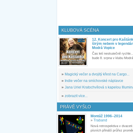
KLUBOVÁ SCÉNA
12. Koncert pro Kaštán
širým nebem v legendár
Modrá Vopice
Čas letí neskutečně rychle...
bude 8. srpna v klubu Modrá
28.07.
»
Magický večer a dvojitý křest na Cargo...
»
Indie večer na smíchovské náplavce
»
Jana Uriel Kratochvílová s kapelou Illuminat
»
zobrazit více...
PRÁVĚ VYŠLO
Montáž 1996–2014
»
Traband
Nová retrospektiva v dvaceti
písních přináší průřez proměn