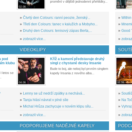
promění v dějiště jednodenní přehlídky...
02.08.
04.08.
»
Čtvrtý den Colours: ranní peozie, ženský...
»
Within
»
Třetí den Colours: tanec v kalužích a Mobyho...
»
Mnemic
»
Druhý den Colours: tenisový zápas Berta,...
»
Good T
»
zobrazit více...
»
zobrazi
VIDEOKLIPY
SOUT
a pod
Kříž a kamení představuje druhý
ním klubu
singl z chystané desky Insanie
Bude to boj, ale neboj byl prvním singlem
I letos se
kapely Insania z nového alba...
..
04.08.
06.08.
?
»
Lenny se už nedrží zpátky a nechává...
»
Soutěž
»
Tanja hlásí návrat v plné síle
»
Na Toč
»
Michal Hrůza zachycuje v novém klipu sílu...
»
Vyhraj
»
zobrazit více...
»
zobrazi
PODPORUJEME NADĚJNÉ KAPELY
PODCA