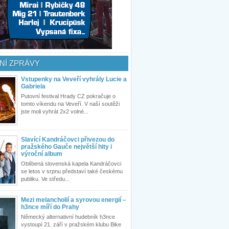
NÍ ZPRÁVY
Vstupenky na Veveří vyhrály Lucie a
Gabriela
Putovní festival Hrady CZ pokračuje o
tomto víkendu na Veveří. V naší soutěži
jste moli vyhrát 2x2 volné...
Slavící Kandráčovci přivezou do
pražského Gauče největší hity i
výroční album
Oblíbená slovenská kapela Kandráčovci
se letos v srpnu představí také českému
publiku. Ve středu...
Mezi melancholií a syrovou energií –
h3nce míří do Prahy
Německý alternativní hudebník h3nce
vystoupí 21. září v pražském klubu Bike