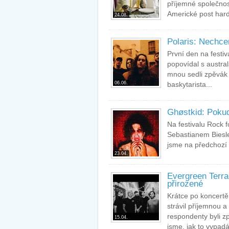
příjemné společnos
Americké post hard
24.08.
Polaris: Nechce
První den na festi
popovídal s austral
mnou sedli zpěvák 
06.06.
baskytarista...
Ghøstkid: Pokud
Na festivalu Rock 
Sebastianem Biesl
jsme na předchozí 
23.04.
Evergreen Terra
přirozené
Krátce po koncertě
strávil příjemnou a
respondenty byli z
15.04.
jsme, jak to vypadá