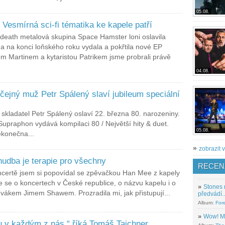
05.08.
Vesmírná sci-fi tématika ke kapele patří
death metalová skupina Space Hamster loni oslavila
 a na konci loňského roku vydala a pokřtila nové EP
 Martinem a kytaristou Patrikem jsme probrali právě
04.08.
ejný muž Petr Spálený slaví jubileum speciální
 skladatel Petr Spálený oslaví 22. března 80. narozeniny.
ti Supraphon vydává kompilaci 80 / Největší hity & duet.
05.08.
ekonečna...
»
zobrazit v
hudba je terapie pro všechny
RECEN
oncertě jsem si popovídal se zpěvačkou Han Mee z kapely
me se o koncertech v České republice, o názvu kapelu i o
»
Stones 
ěvákem Jimem Shawem. Prozradila mi, jak přistupují...
předvádí..
Album:
For
»
Wow! M
u v každým z nás,“ říká Tomáš Tajchner