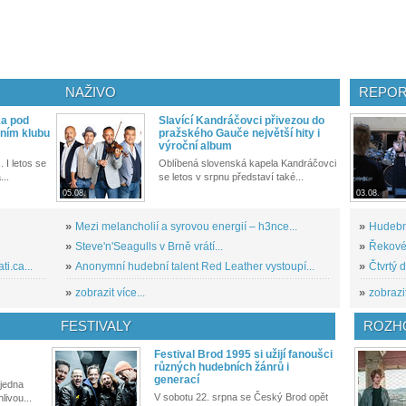
NAŽIVO
REPOR
ka pod
Slavící Kandráčovci přivezou do
ním klubu
pražského Gauče největší hity i
výroční album
. I letos se
Oblíbená slovenská kapela Kandráčovci
...
se letos v srpnu představí také...
05.08.
03.08.
»
Mezi melancholií a syrovou energií – h3nce...
»
Hudební
»
Steve'n'Seagulls v Brně vrátí...
»
Řekové 
i.ca...
»
Anonymní hudební talent Red Leather vystoupí...
»
Čtvrtý 
»
zobrazit více...
»
zobrazit
FESTIVALY
ROZH
Festival Brod 1995 si užijí fanoušci
různých hudebních žánrů i
generací
 jedna
V sobotu 22. srpna se Český Brod opět
livou...