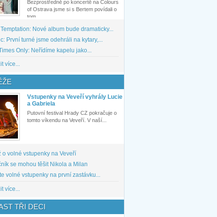
Bezprostředně po koncertě na Colours
of Ostrava jsme si s Bertem povídali o
tom,...
 Temptation: Nové album bude dramaticky...
: První turné jsme odehráli na kytary,...
imes Only: Neřídíme kapelu jako...
t více...
ĚŽE
Vstupenky na Veveří vyhrály Lucie
a Gabriela
Putovní festival Hrady CZ pokračuje o
tomto víkendu na Veveří. V naší...
 o volné vstupenky na Veveří
ník se mohou těšit Nikola a Milan
te volné vstupenky na první zastávku...
t více...
ST TŘI DECI