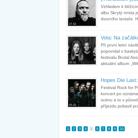
Vzhledem k blížící
albu Skrytý místa 
dvorního textaře. H
27.02.
Vola: Na začátk
Při první letní ná
popovídal s baskyt
festivalu Brutal As
20.02.
aktuální album „Wit
Hopes Die Last: 
Festival Rock for P
koncert po oznámen
scénu a to v původ
05.02.
příjezdu pobavil p
1
2
3
4
5
6
7
8
9
10