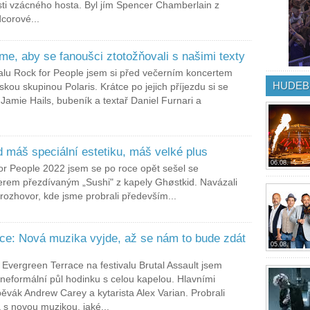
ti vzácného hosta. Byl jím Spencer Chamberlain z
corové...
me, aby se fanoušci ztotožňovali s našimi texty
valu Rock for People jsem si před večerním koncertem
HUDEB
skou skupinou Polaris. Krátce po jejich příjezdu si se
Jamie Hails, bubeník a textař Daniel Furnari a
 máš speciální estetiku, máš velké plus
06.08.
for People 2022 jsem se po roce opět sešel se
erem přezdívaným „Sushi" z kapely Ghøstkid. Navázali
rozhovor, kde jsme probrali především...
ce: Nová muzika vyjde, až se nám to bude zdát
05.08.
 Evergreen Terrace na festivalu Brutal Assault jsem
 neformální půl hodinku s celou kapelou. Hlavními
pěvák Andrew Carey a kytarista Alex Varian. Probrali
 s novou muzikou, jaké...