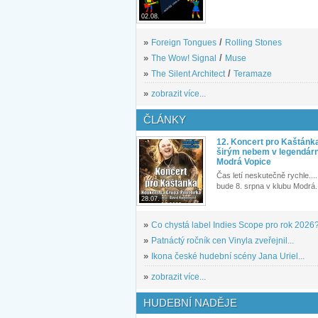
02.08.
»
Foreign Tongues
/
Rolling Stones
»
The Wow! Signal
/
Muse
»
The Silent Architect
/
Teramaze
»
zobrazit více...
ČLÁNKY
12. Koncert pro Kaštánk
širým nebem v legendár
Modrá Vopice
Čas letí neskutečně rychle.... 
bude 8. srpna v klubu Modrá.
28.07.
»
Co chystá label Indies Scope pro rok 2026
»
Patnáctý ročník cen Vinyla zveřejnil...
»
Ikona české hudební scény Jana Uriel...
»
zobrazit více...
HUDEBNÍ NADĚJE