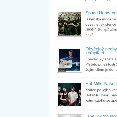
Space Hamster: 
Brněnská moderní 
deset let existence
„EON”. Se zpěvákem
09.04.
nové...
Obyčejný neobyč
kompilací
Zpěvák, kytarista a
Při této příležitos
Jejím cílem je don
18.03.
Hot Milk: Naše 
Krátce po jejich k
Hot Milk. Bavili js
jejím vztahu se zp
17.03.
„The.Switch jso