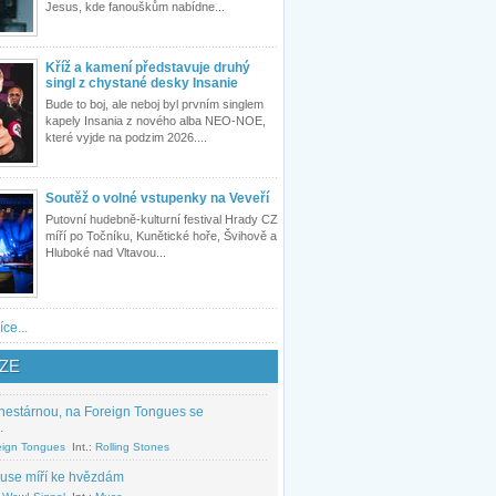
Jesus, kde fanouškům nabídne...
Kříž a kamení představuje druhý
singl z chystané desky Insanie
Bude to boj, ale neboj byl prvním singlem
kapely Insania z nového alba NEO-NOE,
které vyjde na podzim 2026....
Soutěž o volné vstupenky na Veveří
Putovní hudebně-kulturní festival Hrady CZ
míří po Točníku, Kunětické hoře, Švihově a
Hluboké nad Vltavou...
íce...
ZE
nestárnou, na Foreign Tongues se
.
eign Tongues
Int.:
Rolling Stones
use míří ke hvězdám