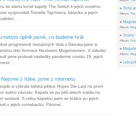
Album:
The
mu se startu turné kapely The.Switch k jejich novému
»
Tichý ar
jsme vyzpovídali Tomáše Tajchnera, básníka a jejich
Album:
The 
udební...
»
Magické
Album:
Mag
»
Jinany –
u nebylo úplně jasné, co budeme hrát
Album:
Ptác
vštěvě progresivně metalových Vola z Dánska jsem si
»
Megadeth
aristou této formace Nicolaiem Mogensenem. V zákulisí
Album:
Meg
sault jsme probrali následky pandemie covidu-19, jejich
»
zobrazit
ness”...
Nejsme z Itálie, jsme z internetu
eople si vybrala italská pětice Hopes Die Last na první
í svého návratu. Kapela se po pěti letech vrátila na
ní sestavě. S celou kapelou jsem se krátce po jejich
rávě o jejich comebacku. Pánové...