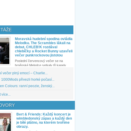
TÁŽE
Moravská hudební spodina ovládla
Melodku. The Scrambles lákali na
debut, CHLEB!K rozdával
chlebíčky a Rocket Bunny uzavřeli
večer punkrockovou jistotou
Poslední červencový večer se na
brněnské Melodce setkaly tři kapely...
 večer plný emocí – Charlie...
1000Mods přivezli horké počasí...
den Colours: ranní peozie, ženský...
 více...
OVORY
Bert & Friends: Každý koncert je
wimbledonský zápas a každý den
je bílé plátno, na kterém tvoříme
obrazy.