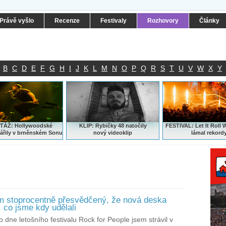
Právě vyšlo
Recenze
Festivaly
Rozhovory
Články
B
C
D
E
F
G
H
I
J
K
L
M
N
O
P
Q
R
S
T
U
V
W
X
Y
ÁŽ: Hollywoodské
KLIP: Rybičky 48 natočily
FESTIVAL:
Let It Roll 
ářily v brněnském Sonu
nový
videoklip
lámal rekord
m stoprocentně přesvědčený, že nová deska
, co jsme kdy udělali
dne letošního festivalu Rock for People jsem strávil v