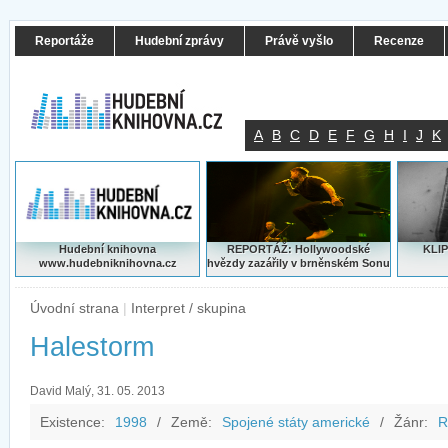
Reportáže
Hudební zprávy
Právě vyšlo
Recenze
A
B
C
D
E
F
G
H
I
J
K
Hudební knihovna
REPORTÁŽ: Hollywoodské
KLIP
www.hudebniknihovna.cz
hvězdy zazářily v brněnském Sonu
Úvodní strana
|
Interpret / skupina
Halestorm
David Malý, 31. 05. 2013
Existence:
1998
/
Země:
Spojené státy americké
/
Žánr:
R