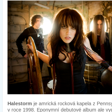
Halestorm
je amrická rocková kapela z Pennsy
v roce 1998. Eponymní debutové album ale vyd