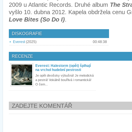
2009 u Atlantic Records. Druhé album
The Str
vyšlo 10. dubna 2012. Kapela obdržela cenu 
Love Bites (So Do I)
.
DISKOGRAFIE
Everest
(2025)
00:48:38
RECENZE
Everest: Halestorm (opět) šplhají
na vrchol hudební pestrosti
Je opět divošsky výbušná! Je melodická
a pestrá! Vokálně bouřlivá i romantická!
O čem...
ZADEJTE KOMENTÁŘ