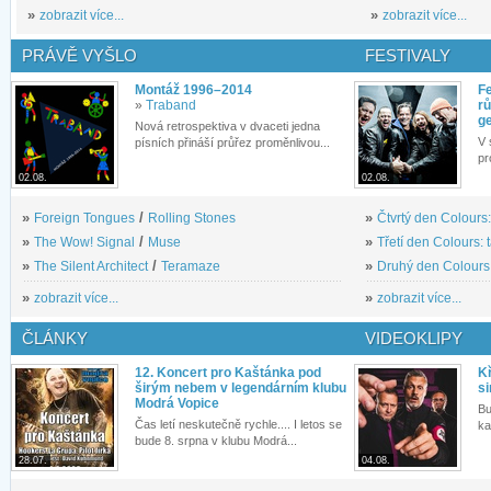
»
zobrazit více...
»
zobrazit více...
PRÁVĚ VYŠLO
FESTIVALY
Montáž 1996–2014
Fe
»
Traband
rů
g
Nová retrospektiva v dvaceti jedna
V 
písních přináší průřez proměnlivou...
pr
02.08.
02.08.
»
Foreign Tongues
/
Rolling Stones
»
Čtvrtý den Colours:
»
The Wow! Signal
/
Muse
»
Třetí den Colours: 
»
The Silent Architect
/
Teramaze
»
Druhý den Colours: 
»
zobrazit více...
»
zobrazit více...
ČLÁNKY
VIDEOKLIPY
12. Koncert pro Kaštánka pod
Kř
širým nebem v legendárním klubu
si
Modrá Vopice
Bu
Čas letí neskutečně rychle.... I letos se
ka
bude 8. srpna v klubu Modrá...
28.07.
04.08.