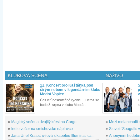
KLUBOVÁ SCÉNA
NAŽIVO
12. Koncert pro Kaštánka pod
S
širým nebem v legendárním klubu
p
Modrá Vopice
v
Čas letí neskutečně rychle.... I letos se
O
bude 8. srpna v klubu Modrá...
s
28.07.
05.08.
»
Magický večer a dvojitý křest na Cargo...
»
Mezi melancholií a
»
Indie večer na smíchovské náplavce
»
Steve'n'Seagulls v 
»
Jana Uriel Kratochvílová s kapelou Illuminati.ca...
»
Anonymní hudební 