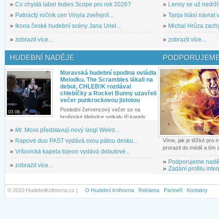
»
Co chystá label Indies Scope pro rok 2026?
»
Lenny se už nedrží
»
Patnáctý ročník cen Vinyla zveřejnil...
»
Tanja hlásí návrat v
»
Ikona české hudební scény Jana Uriel...
»
Michal Hrůza zachyc
»
zobrazit více...
»
zobrazit více...
HUDEBNÍ NADĚJE
PODPORUJEME
Moravská hudební spodina ovládla
Melodku. The Scrambles lákali na
debut, CHLEB!K rozdával
chlebíčky a Rocket Bunny uzavřeli
večer punkrockovou jistotou
Poslední červencový večer se na
03.08.
brněnské Melodce setkaly tři kapely...
»
Mr. Moss představují nový singl Weird...
»
Rapové duo PAST vydává svou pátou desku...
Víme, jak je těžké pro
prorazit do médií a tím
»
Vršovická kapela tojeon vydává debutové...
»
Podporujeme nadě
»
zobrazit více...
»
Zadání profilu inter
© 2010 HudebniKnihovna.cz |
O Hudební knihovna
Reklama
Partneři
Kontakty