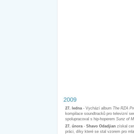
2009
27. ledna
- Vychází album
The RZA Pre
kompilace soundtracků pro televizní se
spolupracoval s hip-hoperem
Sunz of 
27. února
-
Shavo Odadjian
získal c
práci, díky které se stal vzorem pro 