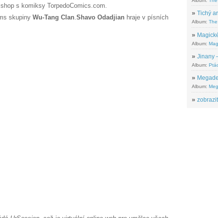
Album:
The
ne shop s komiksy TorpedoComics.com.
»
Tichý ar
ms
skupiny
Wu-Tang Clan
.
Shavo Odadjian
hraje v písních
Album:
The 
»
Magické
Album:
Mag
»
Jinany –
Album:
Ptác
»
Megadeth
Album:
Meg
»
zobrazit