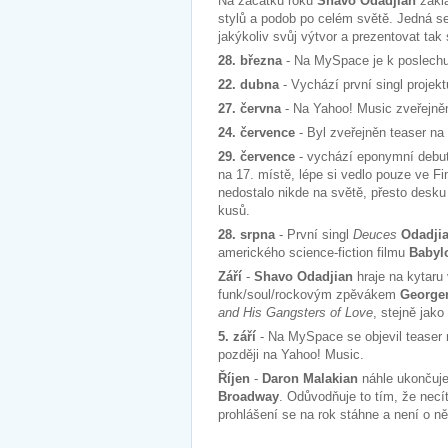
Na začátku roku
Shavo Odadjian
zakl
stylů a podob po celém světě. Jedná se
jakýkoliv svůj výtvor a prezentovat tak
28. března
- Na MySpace je k poslechu 
22. dubna
- Vychází první singl projekt
27. června
- Na Yahoo! Music zveřejněn
24. července
- Byl zveřejněn teaser na
29. července
- vychází eponymní debu
na 17. místě, lépe si vedlo pouze ve Fi
nedostalo nikde na světě, přesto desku 
kusů.
28. srpna
- První singl
Deuces
Odadji
amerického science-fiction filmu
Babyl
Září
-
Shavo Odadjian
hraje na kytaru
funk/soul/rockovým zpěvákem
George
and His Gangsters of Love
, stejně jako
5. září
- Na MySpace se objevil teaser 
později na Yahoo! Music.
Říjen
-
Daron Malakian
náhle ukončuje
Broadway
. Odůvodňuje to tím, že necí
prohlášení se na rok stáhne a není o ně