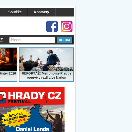
Soutěže
Kontakty
Z
:
Winter 2026
REPORTÁŽ
Metronome Prague
y
poprvé v režii Live Nation