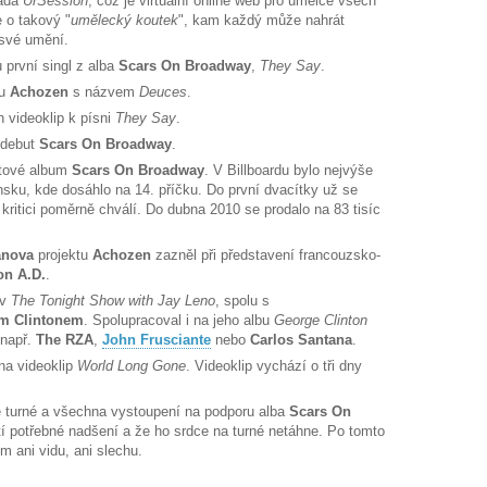
ádá
UrSession
, což je virtuální online web pro umělce všech
 o takový "
umělecký koutek
", kam každý může nahrát
 své umění.
první singl z alba
Scars On Broadway
,
They Say
.
u
Achozen
s názvem
Deuces
.
 videoklip k písni
They Say
.
 debut
Scars On Broadway
.
tové album
Scars On Broadway
. V Billboardu bylo nejvýše
nsku, kde dosáhlo na 14. příčku. Do první dvacítky už se
kritici poměrně chválí. Do dubna 2010 se prodalo na 83 tisíc
anova
projektu
Achozen
zazněl při představení francouzsko-
on A.D.
.
 v
The Tonight Show with Jay Leno
, spolu s
m Clintonem
. Spolupracoval i na jeho albu
George Clinton
 např.
The RZA
,
John Frusciante
nebo
Carlos Santana
.
na videoklip
World Long Gone
. Videoklip vychází o tři dny
 turné a všechna vystoupení na podporu alba
Scars On
tí potřebné nadšení a že ho srdce na turné netáhne. Po tomto
m ani vidu, ani slechu.