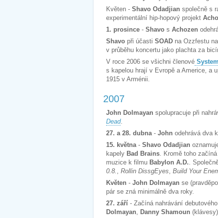
Květen -
Shavo Odadjian
společně s 
experimentální hip-hopový projekt
Acho
1. prosince
-
Shavo
s
Achozen
odehrá
Shavo
při účasti
SOAD
na Ozzfestu nak
v průběhu koncertu jako plachta za bicí
V roce 2006 se všichni členové
System
s kapelou hrají v Evropě a Americe, a 
1915 v Arménii.
2007
John Dolmayan
spolupracuje při nahr
Dead
.
27. a 28. dubna
-
John
odehrává dva k
15. května
-
Shavo Odadjian
oznamuje
kapely
Bad Brains
. Kromě toho začíná
muzice k filmu
Babylon A.D.
. Společně
0.8.
,
Rollin DissgEyes
,
Build Your Ene
Květen
-
John Dolmayan
se (pravděpo
pár se zná minimálně dva roky.
27. září
- Začíná nahrávání debutového
Dolmayan
,
Danny Shamoun
(klávesy