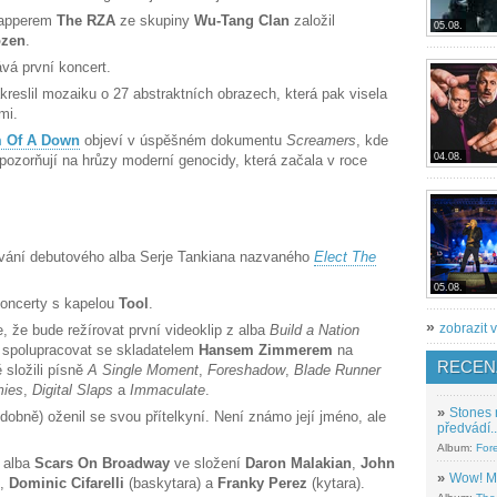
rapperem
The RZA
ze skupiny
Wu-Tang Clan
založil
05.08.
zen
.
vá první koncert.
reslil mozaiku o 27 abstraktních obrazech, která pak visela
mi.
 Of A Down
objeví v úspěšném dokumentu
Screamers
, kde
04.08.
upozorňují na hrůzy moderní genocidy, která začala v roce
ávání debutového alba Serje Tankiana nazvaného
Elect The
05.08.
oncerty s kapelou
Tool
.
»
zobrazit v
, že bude režírovat první videoklip z alba
Build a Nation
 spolupracovat se skladatelem
Hansem Zimmerem
na
RECEN
 složili písně
A Single Moment
,
Foreshadow
,
Blade Runner
mies
,
Digital Slaps
a
Immaculate
.
»
Stones 
dobně) oženil se svou přítelkyní. Není známo její jméno, ale
předvádí..
Album:
For
 alba
Scars On Broadway
ve složení
Daron Malakian
,
John
»
Wow! M
),
Dominic Cifarelli
(baskytara) a
Franky Perez
(kytara).