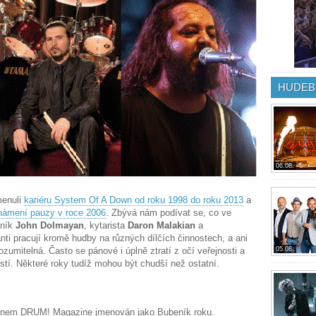
HUDEB
06.08.
menuli
kariéru System Of A Down od roku 1998 do roku 2013
a
ámení pauzy v roce 2006
. Zbývá nám podívat se, co ve
ník
John Dolmayan
, kytarista
Daron Malakian
a
nti pracují kromě hudby na různých dílčích činnostech, a ani
rozumitelná. Často se pánové i úplně ztratí z očí veřejnosti a
05.08.
ostí. Některé roky tudíž mohou být chudší než ostatní.
ínem DRUM! Magazine jmenován jako Bubeník roku.