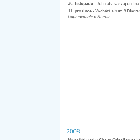
30. listopadu
- John otvírá svůj on-li
11. prosince
- Vychází album
8 Diagra
Unpredictable
a
Starter
.
2008