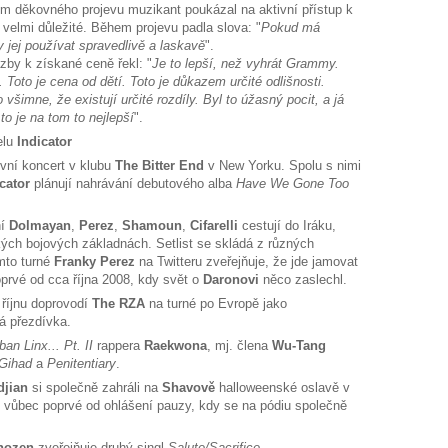
m děkovného projevu muzikant poukázal na aktivní přístup k
v velmi důležité. Během projevu padla slova: "
Pokud má
 jej používat spravedlivě a laskavě
".
zby k získané ceně řekl: "
Je to lepší, než vyhrát Grammy.
 Toto je cena od dětí. Toto je důkazem určité odlišnosti.
 všimne, že existují určité rozdíly. Byl to úžasný pocit, a já
to je na tom to nejlepší
".
elu
Indicator
rvní koncert v klubu
The Bitter End
v New Yorku. Spolu s nimi
icator
plánují nahrávání debutového alba
Have We Gone Too
ní
Dolmayan
,
Perez
,
Shamoun
,
Cifarelli
cestují do Iráku,
kých bojových základnách. Setlist se skládá z různých
mto turné
Franky Perez
na Twitteru zveřejňuje, že jde jamovat
oprvé od cca října 2008, kdy svět o
Daronovi
něco zaslechl.
říjnu doprovodí
The RZA
na turné po Evropě jako
ká přezdívka.
an Linx... Pt. II
rappera
Raekwona
, mj. člena
Wu-Tang
Gihad
a
Penitentiary
.
djian
si společně zahráli na
Shavově
halloweenské oslavě v
lo vůbec poprvé od ohlášení pauzy, kdy se na pódiu společně
hozen
zveřejňuje druhý singl
Salute/Sacrifice
.