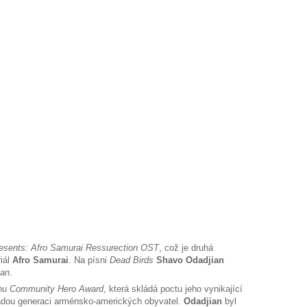
sents: Afro Samurai Ressurection OST
, což je druhá
riál
Afro Samurai
. Na písni
Dead Birds
Shavo Odadjian
Man
.
enu
Community Hero Award
, která skládá poctu jeho vynikající
mladou generaci arménsko-amerických obyvatel.
Odadjian
byl