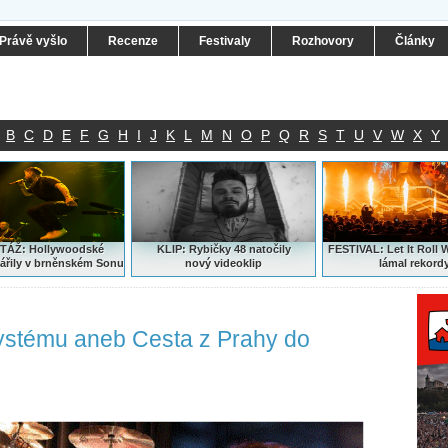
Právě vyšlo
Recenze
Festivaly
Rozhovory
Články
B
C
D
E
F
G
H
I
J
K
L
M
N
O
P
Q
R
S
T
U
V
W
X
Y
ÁŽ: Hollywoodské
KLIP: Rybičky 48 natočily
FESTIVAL:
Let It Roll 
ářily v brněnském Sonu
nový
videoklip
lámal rekord
ystému aneb Cesta z Prahy do