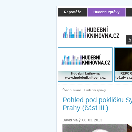
Reportáže
Hudební zprávy
A
Hudební knihovna
REPORT
www.hudebniknihovna.cz
hvězdy zaz
Úvodní strana
|
Hudební zprávy
Pohled pod pokličku S
Prahy (část III.)
David Malý, 06. 03. 2013