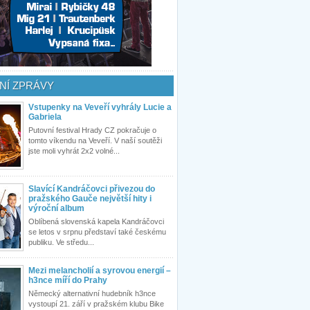
NÍ ZPRÁVY
Vstupenky na Veveří vyhrály Lucie a
Gabriela
Putovní festival Hrady CZ pokračuje o
tomto víkendu na Veveří. V naší soutěži
jste moli vyhrát 2x2 volné...
Slavící Kandráčovci přivezou do
pražského Gauče největší hity i
výroční album
Oblíbená slovenská kapela Kandráčovci
se letos v srpnu představí také českému
publiku. Ve středu...
Mezi melancholií a syrovou energií –
h3nce míří do Prahy
Německý alternativní hudebník h3nce
vystoupí 21. září v pražském klubu Bike