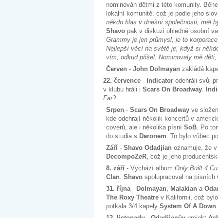
nominován dětmi z této komunity. Běhe
lokální komunitě, což je podle jeho slo
někdo hlas v dnešní společnosti, měl by
Shavo
pak v diskuzi ohledně osobní va
Grammy je jen průmysl, je to korporace.
Nejlepší věcí na světě je, když si někdo
vím, odkud přišel. Nominovaly mě děti, 
Červen
-
John Dolmayan
zakládá kap
22. července
-
Indicator
odehráli svůj p
v klubu hráli i
Scars On Broadway
.
Ind
Far?
.
Srpen
-
Scars On Broadway
ve slože
kde odehrají několik koncertů v americ
coverů, ale i několika písní
SoB
. Po to
do studia s
Daronem
. To bylo vůbec p
Září
-
Shavo Odadjian
oznamuje, že v 
DecompoZeR
, což je jeho producents
8. září
- Vychází album
Only Built 4 Cub
Clan
.
Shavo
spolupracoval na písních
31. října
-
Dolmayan
,
Malakian
a
Oda
The Roxy Theatre
v Kalifornii, což by
potkala 3/4 kapely
System Of A Down
.
13. listopadu
-
Odadjianův
projekt
Ac