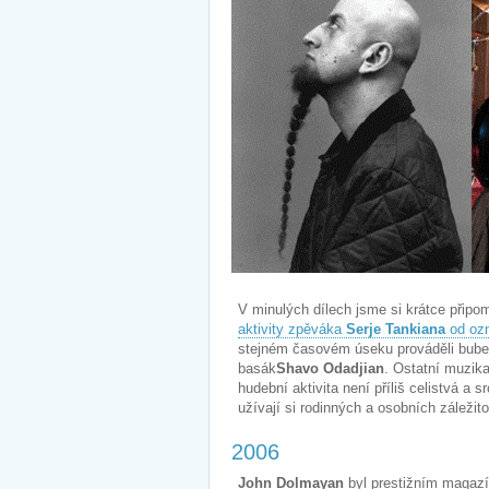
V minulých dílech jsme si krátce připo
aktivity zpěváka
Serje Tankiana
od ozn
stejném časovém úseku prováděli bube
basák
Shavo Odadjian
. Ostatní muzika
hudební aktivita není příliš celistvá a s
užívají si rodinných a osobních záležit
2006
John Dolmayan
byl prestižním magaz