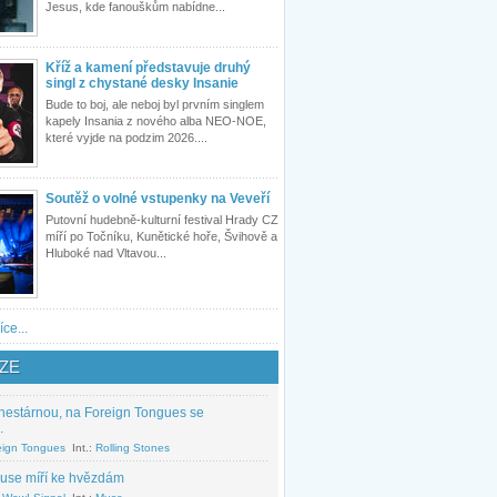
Jesus, kde fanouškům nabídne...
Kříž a kamení představuje druhý
singl z chystané desky Insanie
Bude to boj, ale neboj byl prvním singlem
kapely Insania z nového alba NEO-NOE,
které vyjde na podzim 2026....
Soutěž o volné vstupenky na Veveří
Putovní hudebně-kulturní festival Hrady CZ
míří po Točníku, Kunětické hoře, Švihově a
Hluboké nad Vltavou...
íce...
ZE
nestárnou, na Foreign Tongues se
.
eign Tongues
Int.:
Rolling Stones
use míří ke hvězdám