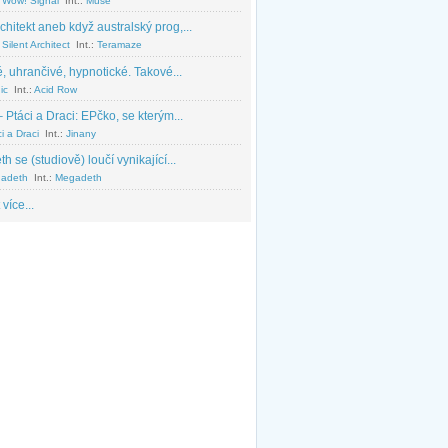
 Wow! Signal
Int.:
Muse
chitekt aneb když australský prog,...
Silent Architect
Int.:
Teramaze
, uhrančivé, hypnotické. Takové...
ic
Int.:
Acid Row
 Ptáci a Draci: EPčko, se kterým...
i a Draci
Int.:
Jinany
 se (studiově) loučí vynikající...
adeth
Int.:
Megadeth
 více...