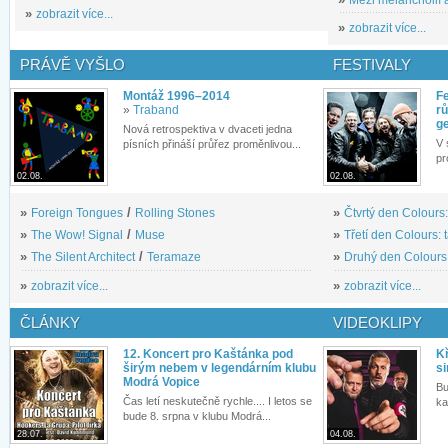
»
zobrazit více...
»
zobrazit více...
PRÁVĚ VYŠLO
FESTIVALY
Montáž 1996–2014
Fe
»
Traband
rů
g
Nová retrospektiva v dvaceti jedna
V 
písních přináší průřez proměnlivou...
pr
02.08.
02.08.
»
Foreign Tongues
/
Rolling Stones
»
Čtvrtý den Colours:
»
The Wow! Signal
/
Muse
»
Třetí den Colours: 
»
The Silent Architect
/
Teramaze
»
Druhý den Colours: 
»
zobrazit více...
»
zobrazit více...
ČLÁNKY
VIDEOKLIPY
12. Koncert pro Kaštánka pod
Kř
širým nebem v legendárním klubu
si
Modrá Vopice
Bu
Čas letí neskutečně rychle.... I letos se
ka
bude 8. srpna v klubu Modrá...
28.07.
04.08.