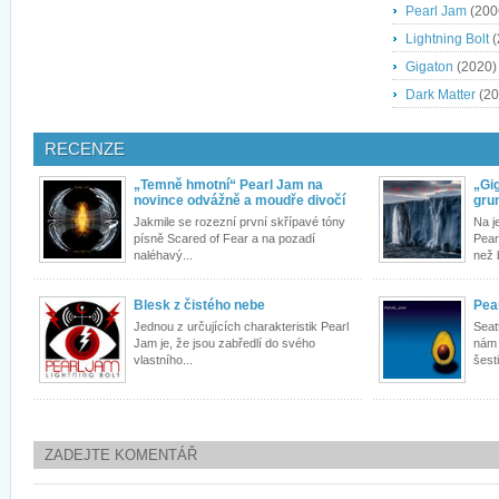
Pearl Jam
(200
Lightning Bolt
(
Gigaton
(2020)
Dark Matter
(20
RECENZE
„Temně hmotní“ Pearl Jam na
„Gig
novince odvážně a moudře divočí
gru
Jakmile se rozezní první skřípavé tóny
Na j
písně Scared of Fear a na pozadí
Pear
naléhavý...
než b
Blesk z čistého nebe
Pea
Jednou z určujících charakteristik Pearl
Seat
Jam je, že jsou zabředlí do svého
nám 
vlastního...
šesti
ZADEJTE KOMENTÁŘ