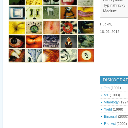
Typ nahrávky:
Medium:
Hudkni,
18. 01. 2012
DISKOGRAF
Ten
(1991)
Vs.
(1993)
Vitaology
(1994
Yield
(1998)
Binaural
(2000
Riot Act
(2002)