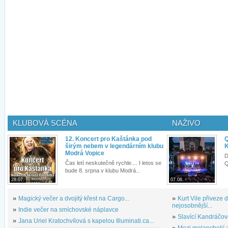
KLUBOVÁ SCÉNA
NAŽIVO
12. Koncert pro Kaštánka pod
Q
širým nebem v legendárním klubu
K
Modrá Vopice
D
Čas letí neskutečně rychle.... I letos se
Q
bude 8. srpna v klubu Modrá...
28.07.
07.08.
»
Magický večer a dvojitý křest na Cargo...
»
Kurt Vile přiveze
nejosobnější...
»
Indie večer na smíchovské náplavce
»
Slavící Kandráčov
»
Jana Uriel Kratochvílová s kapelou Illuminati.ca...
»
Mezi melancholií a