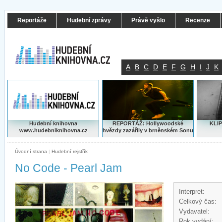
Reportáže
Hudební zprávy
Právě vyšlo
Recenze
A
B
C
D
E
F
G
H
I
J
K
Hudební knihovna
REPORTÁŽ: Hollywoodské
KLIP
www.hudebniknihovna.cz
hvězdy zazářily v brněnském Sonu
Úvodní strana
|
Hudební rejstřík
No Code - Pearl Jam
Interpret:
Celkový čas:
Vydavatel:
Rok vydání: