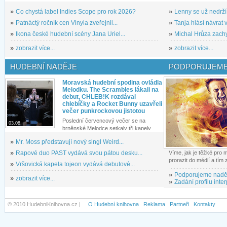
»
Co chystá label Indies Scope pro rok 2026?
»
Lenny se už nedrží
»
Patnáctý ročník cen Vinyla zveřejnil...
»
Tanja hlásí návrat v
»
Ikona české hudební scény Jana Uriel...
»
Michal Hrůza zachyc
»
zobrazit více...
»
zobrazit více...
HUDEBNÍ NADĚJE
PODPORUJEME
Moravská hudební spodina ovládla
Melodku. The Scrambles lákali na
debut, CHLEB!K rozdával
chlebíčky a Rocket Bunny uzavřeli
večer punkrockovou jistotou
Poslední červencový večer se na
03.08.
brněnské Melodce setkaly tři kapely...
»
Mr. Moss představují nový singl Weird...
»
Rapové duo PAST vydává svou pátou desku...
Víme, jak je těžké pro
prorazit do médií a tím
»
Vršovická kapela tojeon vydává debutové...
»
Podporujeme nadě
»
zobrazit více...
»
Zadání profilu inter
© 2010 HudebniKnihovna.cz |
O Hudební knihovna
Reklama
Partneři
Kontakty