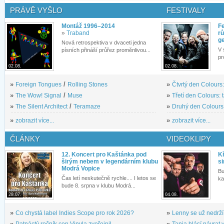
PRÁVĚ VYŠLO
FESTIVALY
Montáž 1996–2014
Fe
»
Traband
rů
g
Nová retrospektiva v dvaceti jedna
V 
písních přináší průřez proměnlivou...
pr
02.08.
02.08.
»
Foreign Tongues
/
Rolling Stones
»
Čtvrtý den Colours:
»
The Wow! Signal
/
Muse
»
Třetí den Colours: 
»
The Silent Architect
/
Teramaze
»
Druhý den Colours: 
»
zobrazit více...
»
zobrazit více...
ČLÁNKY
VIDEOKLIPY
12. Koncert pro Kaštánka pod
Kř
širým nebem v legendárním klubu
si
Modrá Vopice
Bu
Čas letí neskutečně rychle.... I letos se
ka
bude 8. srpna v klubu Modrá...
28.07.
04.08.
»
Co chystá label Indies Scope pro rok 2026?
»
Lenny se už nedrží
»
Patnáctý ročník cen Vinyla zveřejnil...
»
Tanja hlásí návrat v