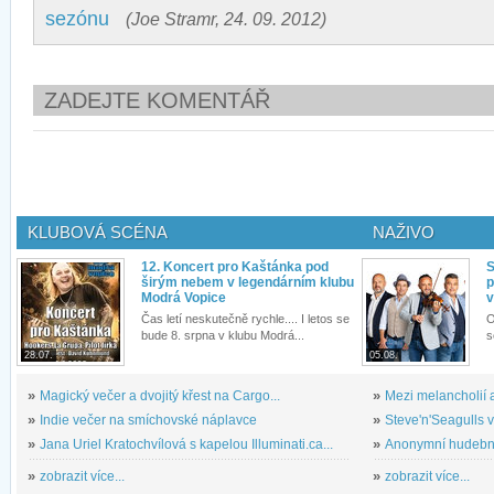
sezónu
(Joe Stramr, 24. 09. 2012)
ZADEJTE KOMENTÁŘ
KLUBOVÁ SCÉNA
NAŽIVO
12. Koncert pro Kaštánka pod
S
širým nebem v legendárním klubu
p
Modrá Vopice
v
Čas letí neskutečně rychle.... I letos se
O
bude 8. srpna v klubu Modrá...
s
28.07.
05.08.
»
Magický večer a dvojitý křest na Cargo...
»
Mezi melancholií a
»
Indie večer na smíchovské náplavce
»
Steve'n'Seagulls v 
»
Jana Uriel Kratochvílová s kapelou Illuminati.ca...
»
Anonymní hudební 
»
zobrazit více...
»
zobrazit více...