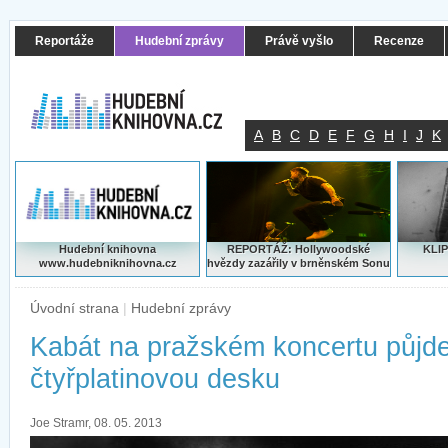
Reportáže
Hudební zprávy
Právě vyšlo
Recenze
A
B
C
D
E
F
G
H
I
J
K
Hudební knihovna
REPORTÁŽ: Hollywoodské
KLIP
www.hudebniknihovna.cz
hvězdy zazářily v brněnském Sonu
Úvodní strana
|
Hudební zprávy
Kabát na pražském koncertu půjde
čtyřplatinovou desku
Joe Stramr, 08. 05. 2013