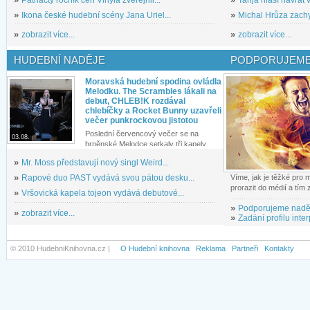
»
Ikona české hudební scény Jana Uriel...
»
Michal Hrůza zachyc
»
zobrazit více...
»
zobrazit více...
HUDEBNÍ NADĚJE
PODPORUJEME
Moravská hudební spodina ovládla
Melodku. The Scrambles lákali na
debut, CHLEB!K rozdával
chlebíčky a Rocket Bunny uzavřeli
večer punkrockovou jistotou
Poslední červencový večer se na
03.08.
brněnské Melodce setkaly tři kapely...
»
Mr. Moss představují nový singl Weird...
»
Rapové duo PAST vydává svou pátou desku...
Víme, jak je těžké pro
prorazit do médií a tím
»
Vršovická kapela tojeon vydává debutové...
»
Podporujeme nadě
»
zobrazit více...
»
Zadání profilu inter
© 2010 HudebniKnihovna.cz |
O Hudební knihovna
Reklama
Partneři
Kontakty