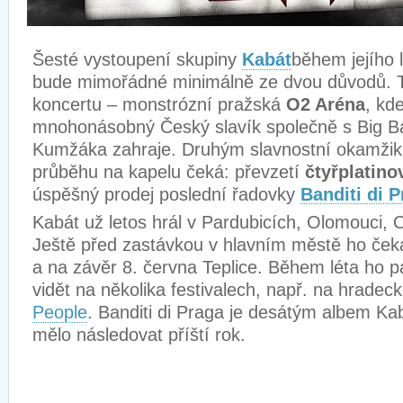
Šesté vystoupení skupiny
Kabát
během jejího 
bude mimořádné minimálně ze dvou důvodů. T
koncertu – monstrózní pražská
O2 Aréna
, kd
mnohonásobný Český slavík společně s Big 
Kumžáka zahraje. Druhým slavnostní okamžik,
průběhu na kapelu čeká: převzetí
čtyřplatino
úspěšný prodej poslední řadovky
Banditi di 
Kabát už letos hrál v Pardubicích, Olomouci, 
Ještě před zastávkou v hlavním městě ho čeká
a na závěr 8. června Teplice. Během léta ho
vidět na několika festivalech, např. na hrade
People
. Banditi di Praga je desátým albem Kab
mělo následovat příští rok.