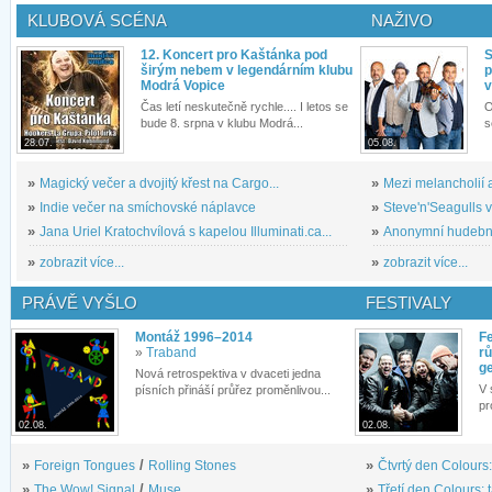
KLUBOVÁ SCÉNA
NAŽIVO
12. Koncert pro Kaštánka pod
S
širým nebem v legendárním klubu
p
Modrá Vopice
v
Čas letí neskutečně rychle.... I letos se
O
bude 8. srpna v klubu Modrá...
s
28.07.
05.08.
»
Magický večer a dvojitý křest na Cargo...
»
Mezi melancholií a
»
Indie večer na smíchovské náplavce
»
Steve'n'Seagulls v 
»
Jana Uriel Kratochvílová s kapelou Illuminati.ca...
»
Anonymní hudební 
»
zobrazit více...
»
zobrazit více...
PRÁVĚ VYŠLO
FESTIVALY
Montáž 1996–2014
Fe
»
Traband
rů
g
Nová retrospektiva v dvaceti jedna
V 
písních přináší průřez proměnlivou...
pr
02.08.
02.08.
»
Foreign Tongues
/
Rolling Stones
»
Čtvrtý den Colours:
»
The Wow! Signal
/
Muse
»
Třetí den Colours: 