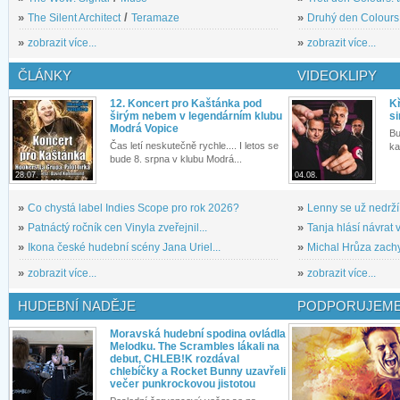
»
The Silent Architect
/
Teramaze
»
Druhý den Colours: 
»
zobrazit více...
»
zobrazit více...
ČLÁNKY
VIDEOKLIPY
12. Koncert pro Kaštánka pod
Kř
širým nebem v legendárním klubu
si
Modrá Vopice
Bu
Čas letí neskutečně rychle.... I letos se
ka
bude 8. srpna v klubu Modrá...
28.07.
04.08.
»
Co chystá label Indies Scope pro rok 2026?
»
Lenny se už nedrží
»
Patnáctý ročník cen Vinyla zveřejnil...
»
Tanja hlásí návrat v
»
Ikona české hudební scény Jana Uriel...
»
Michal Hrůza zachyc
»
zobrazit více...
»
zobrazit více...
HUDEBNÍ NADĚJE
PODPORUJEME
Moravská hudební spodina ovládla
Melodku. The Scrambles lákali na
debut, CHLEB!K rozdával
chlebíčky a Rocket Bunny uzavřeli
večer punkrockovou jistotou