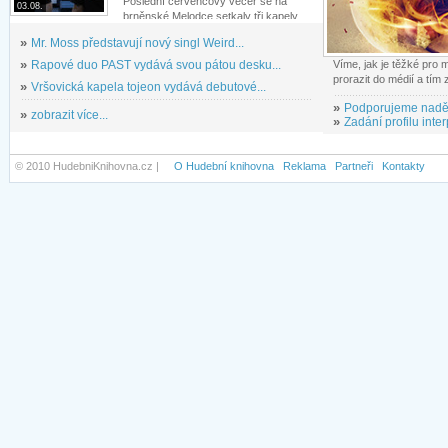
Poslední červencový večer se na
03.08.
brněnské Melodce setkaly tři kapely...
»
Mr. Moss představují nový singl Weird...
»
Rapové duo PAST vydává svou pátou desku...
Víme, jak je těžké pro
prorazit do médií a tím
»
Vršovická kapela tojeon vydává debutové...
»
Podporujeme nadě
»
zobrazit více...
»
Zadání profilu inter
© 2010 HudebniKnihovna.cz |
O Hudební knihovna
Reklama
Partneři
Kontakty