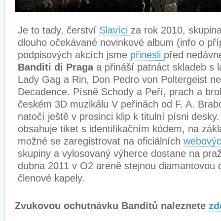
Je to tady, čerství
Slavíci
za rok 2010, skupin
dlouho očekávané novinkové album (info o pří
podpisových akcích jsme
přinesli
před nedávn
Banditi di Praga
a přináší patnáct skladeb s 
Lady Gag a Rin, Don Pedro von Poltergeist 
Decadence. Písně Schody a Peří, prach a bro
českém 3D muzikálu V peřinách od F. A. Brabc
natočí ještě v prosinci klip k titulní písni des
obsahuje tiket s identifikačním kódem, na zákl
možné se zaregistrovat na oficiálních
webovýc
skupiny a vylosovaný výherce dostane na pra
dubna 2011 v O2 aréně stejnou diamantovou d
členové kapely.
Zvukovou ochutnávku Banditů naleznete
zd