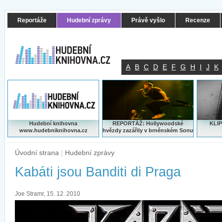
Reportáže
Hudební zprávy
Právě vyšlo
Recenze
A
B
C
D
E
F
G
H
I
J
K
Hudební knihovna
REPORTÁŽ: Hollywoodské
KLIP
www.hudebniknihovna.cz
hvězdy zazářily v brněnském Sonu
Úvodní strana
|
Hudební zprávy
Kabáti jsou Banditi di Praga
Joe Stramr, 15. 12. 2010