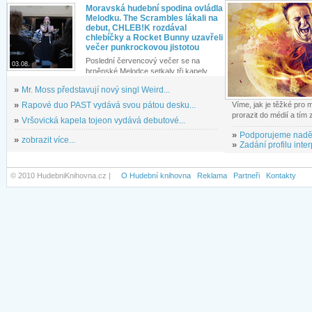
Moravská hudební spodina ovládla
Melodku. The Scrambles lákali na
debut, CHLEB!K rozdával
chlebíčky a Rocket Bunny uzavřeli
večer punkrockovou jistotou
Poslední červencový večer se na
03.08.
brněnské Melodce setkaly tři kapely...
»
Mr. Moss představují nový singl Weird...
»
Rapové duo PAST vydává svou pátou desku...
Víme, jak je těžké pro
prorazit do médií a tím
»
Vršovická kapela tojeon vydává debutové...
»
Podporujeme nadě
»
zobrazit více...
»
Zadání profilu inter
© 2010 HudebniKnihovna.cz |
O Hudební knihovna
Reklama
Partneři
Kontakty