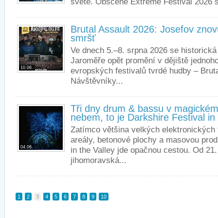
světě. Obscene Extreme Festival 2026 s
Brutal Assault 2026: Josefov zno
smršť
Ve dnech 5.–8. srpna 2026 se historická
Jaroměře opět promění v dějiště jednoh
10.06.
evropských festivalů tvrdé hudby – Bruta
Návštěvníky...
Tři dny drum & bassu v magickém
nebem, to je Darkshire Festival in 
Zatímco většina velkých elektronických f
areály, betonové plochy a masovou produ
04.06.
in the Valley jde opačnou cestou. Od 21
jihomoravská...
1
2
3
4
5
6
7
8
9
10