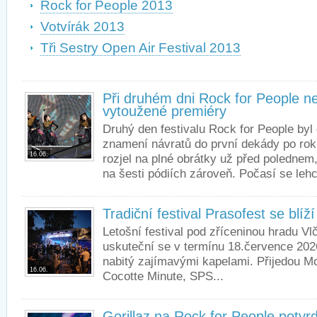
Rock for People 2013
Votvírák 2013
Tři Sestry Open Air Festival 2013
Při druhém dni Rock for People ne
vytoužené premiéry
Druhý den festivalu Rock for People byl
znamení návratů do první dekády po rok
16.06.
rozjel na plné obrátky už před polednem,
na šesti pódiích zároveň. Počasí se lehc
Tradiční festival Prasofest se blíží
Letošní festival pod zříceninou hradu Vl
uskuteční se v termínu 18.července 202
nabitý zajímavými kapelami. Přijedou Mo
16.06.
Cocotte Minute, SPS...
Gorillaz na Rock for People potvrdil