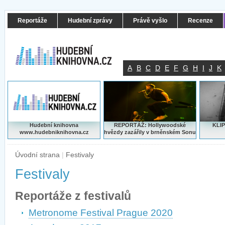
Reportáže
Hudební zprávy
Právě vyšlo
Recenze
A
B
C
D
E
F
G
H
I
J
K
Hudební knihovna
REPORTÁŽ: Hollywoodské
KLIP
www.hudebniknihovna.cz
hvězdy zazářily v brněnském Sonu
Úvodní strana
|
Festivaly
Festivaly
Reportáže z festivalů
Metronome Festival Prague 2020