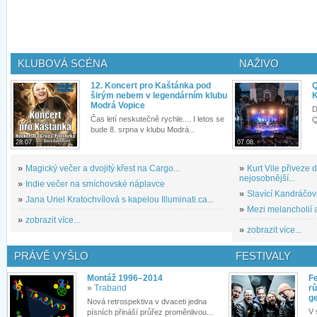
KLUBOVÁ SCÉNA
NAŽIVO
12. Koncert pro Kaštánka pod
Q
širým nebem v legendárním klubu
K
Modrá Vopice
D
Čas letí neskutečně rychle.... I letos se
Q
bude 8. srpna v klubu Modrá...
28.07.
07.08.
»
Magický večer a dvojitý křest na Cargo...
»
Kurt Vile přiveze
nejosobnější...
»
Indie večer na smíchovské náplavce
»
Slavící Kandráčov
»
Jana Uriel Kratochvílová s kapelou Illuminati.ca...
»
Mezi melancholií a
»
zobrazit více...
»
zobrazit více...
PRÁVĚ VYŠLO
FESTIVALY
Montáž 1996–2014
Fe
»
Traband
rů
g
Nová retrospektiva v dvaceti jedna
V 
písních přináší průřez proměnlivou...