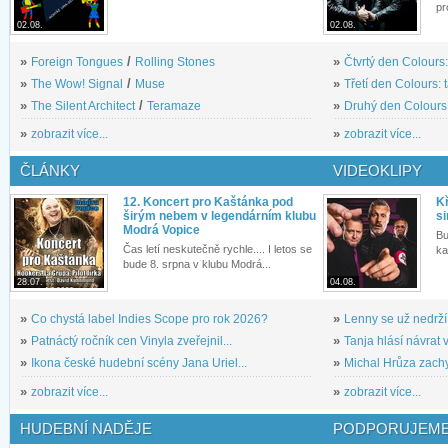
pr
02.08.
02.08.
»
Foreign Tongues
/
Rolling Stones
»
Čtvrtý den Colours:
»
The Wow! Signal
/
Muse
»
Třetí den Colours: 
»
The Silent Architect
/
Teramaze
»
Druhý den Colours: 
»
zobrazit více...
»
zobrazit více...
ČLÁNKY
VIDEOKLIPY
12. Koncert pro Kaštánka pod
Kř
širým nebem v legendárním klubu
si
Modrá Vopice
Bu
Čas letí neskutečně rychle.... I letos se
ka
bude 8. srpna v klubu Modrá...
28.07.
04.08.
»
Co chystá label Indies Scope pro rok 2026?
»
Lenny se už nedrží
»
Patnáctý ročník cen Vinyla zveřejnil...
»
Tanja hlásí návrat v
»
Ikona české hudební scény Jana Uriel...
»
Michal Hrůza zachyc
»
zobrazit více...
»
zobrazit více...
HUDEBNÍ NADĚJE
PODPORUJEME