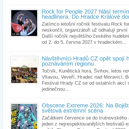
Rock for People 2027 hlásí termín
headlinera. Do Hradce Králové dor
Zatímco letošní ročník festivalu Rock fo
neskončil, organizátoři už odhalují prvn
14.06.
Další ročník největšího českého hudební
od 2. do 5. června 2027 v hradeckém...
Návštěvníci Hradů CZ opět spojí h
poznáváním regionu
Točník, Kunětická hora, Švihov, letos n
Vltavou, Veveří, Hradec nad Moravicí, 
12.06.
Festival Hrady CZ se od ostatních akcí 
jedinečnou...
Obscene Extreme 2026: Na Bojišti
světová extrémní scéna
Začátkem července se do trutnovského ar
jeden z nejrespektovanějších festivalů 
11.06.