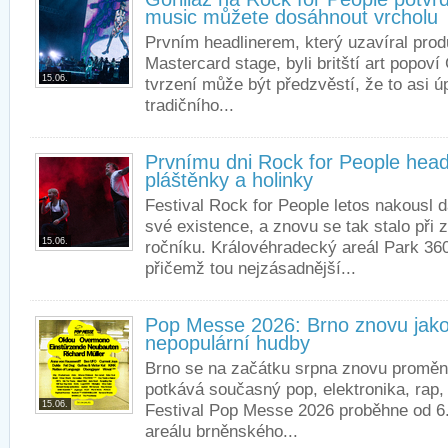
music můžete dosáhnout vrcholu
Prvním headlinerem, který uzavíral prod
Mastercard stage, byli britští art popoví 
15.06.
tvrzení může být předzvěstí, že to asi 
tradičního...
Prvnímu dni Rock for People head
pláštěnky a holinky
Festival Rock for People letos nakousl d
své existence, a znovu se tak stalo při
15.06.
ročníku. Královéhradecký areál Park 360
přičemž tou nejzásadnější...
Pop Messe 2026: Brno znovu jako 
nepopulární hudby
Brno se na začátku srpna znovu promění
potkává současný pop, elektronika, rap, 
15.06.
Festival Pop Messe 2026 proběhne od 6.
areálu brněnského...