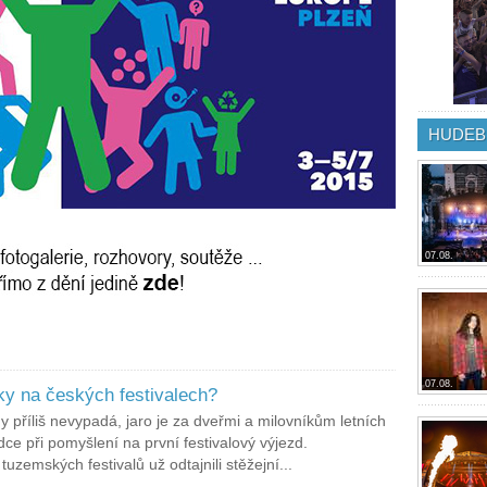
HUDEB
07.08.
07.08.
ky na českých festivalech?
ny příliš nevypadá, jaro je za dveřmi a milovníkům letních
rdce při pomyšlení na první festivalový výjezd.
tuzemských festivalů už odtajnili stěžejní...