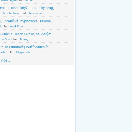
 Wow! Signal
Int.:
Muse
chitekt aneb když australský prog,...
Silent Architect
Int.:
Teramaze
, uhrančivé, hypnotické. Takové...
ic
Int.:
Acid Row
 Ptáci a Draci: EPčko, se kterým...
i a Draci
Int.:
Jinany
 se (studiově) loučí vynikající...
adeth
Int.:
Megadeth
 více...