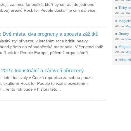
Album:
The
ižují, zatímco fanoušků, kteří by se rádi do jednoho
»
Tichý ar
ou) areálů Rock for People dostali, je čím dál více.
Album:
The 
»
Magické
Album:
Mag
: Dvě místa, dva programy a spousta zážitků
»
Jinany –
Album:
Ptác
hlasitý styl přivezou v letošním roce britští heavy
örhead přímo do západočeské metropole. V červenci totiž
»
Megadeth
lu Rock for People Europe, přičemž organizátoři...
Album:
Meg
»
zobrazit
2015: Industriální a zároveň přirozený
í letní festivaly v České republice za sebou pouze
ltikulturní Rock for People to vzal s osvěžením
 Tento rok bude v historii této...