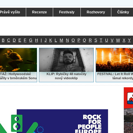
Právě vyšlo
Recenze
Festivaly
Rozhovory
Články
B
C
D
E
F
G
H
I
J
K
L
M
N
O
P
Q
R
S
T
U
V
W
X
Y
ÁŽ: Hollywoodské
KLIP: Rybičky 48 natočily
FESTIVAL:
Let It Roll 
ářily v brněnském Sonu
nový
videoklip
lámal rekord