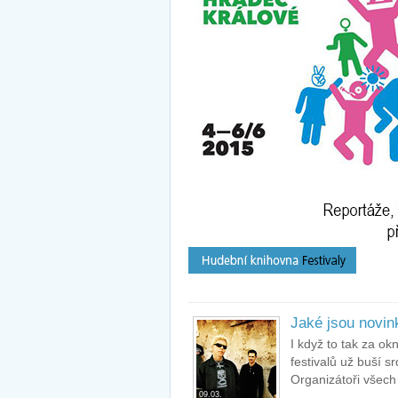
Jaké jsou novin
I když to tak za ok
festivalů už buší s
Organizátoři všech 
09.03.