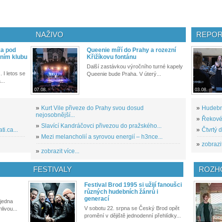
NAŽIVO
REPOR
ka pod
Queenie míří do Prahy a rozezní
ním klubu
Křižíkovu fontánu
Další zastávkou výročního turné kapely
. I letos se
Queenie bude Praha. V úterý...
...
07.08.
03.08.
»
Kurt Vile přiveze do Prahy svou dosud
»
Hudební
nejosobnější...
»
Řekové 
»
Slavící Kandráčovci přivezou do pražského...
i.ca...
»
Čtvrtý 
»
Mezi melancholií a syrovou energií – h3nce...
»
zobrazit
»
zobrazit více...
FESTIVALY
ROZH
Festival Brod 1995 si užijí fanoušci
různých hudebních žánrů i
generací
 jedna
V sobotu 22. srpna se Český Brod opět
livou...
promění v dějiště jednodenní přehlídky...