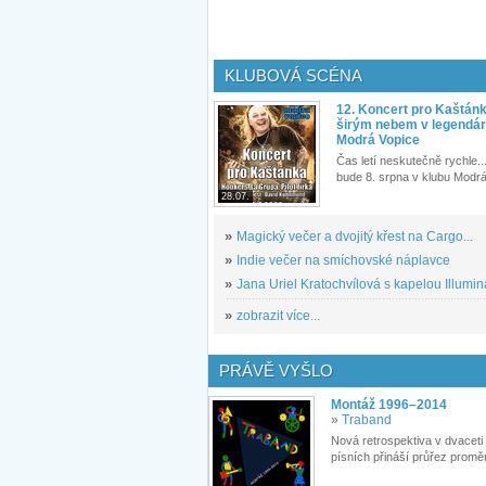
KLUBOVÁ SCÉNA
12. Koncert pro Kaštán
širým nebem v legendár
Modrá Vopice
Čas letí neskutečně rychle...
bude 8. srpna v klubu Modrá
28.07.
»
Magický večer a dvojitý křest na Cargo...
»
Indie večer na smíchovské náplavce
»
Jana Uriel Kratochvílová s kapelou Illuminat
»
zobrazit více...
PRÁVĚ VYŠLO
Montáž 1996–2014
»
Traband
Nová retrospektiva v dvaceti
písních přináší průřez proměn