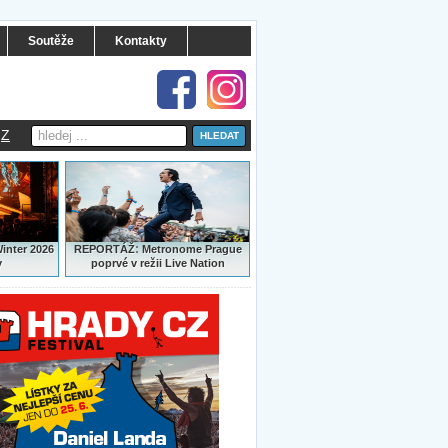
Soutěže
Kontakty
Z
:
Winter 2026
REPORTÁŽ
Metronome Prague
y
poprvé v režii Live Nation