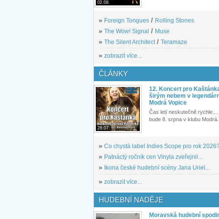
02.08.
»
Foreign Tongues
/
Rolling Stones
»
The Wow! Signal
/
Muse
»
The Silent Architect
/
Teramaze
»
zobrazit více...
ČLÁNKY
12. Koncert pro Kaštánk
širým nebem v legendár
Modrá Vopice
Čas letí neskutečně rychle.... 
bude 8. srpna v klubu Modrá.
28.07.
»
Co chystá label Indies Scope pro rok 2026
»
Patnáctý ročník cen Vinyla zveřejnil...
»
Ikona české hudební scény Jana Uriel...
»
zobrazit více...
HUDEBNÍ NADĚJE
Moravská hudební spodin