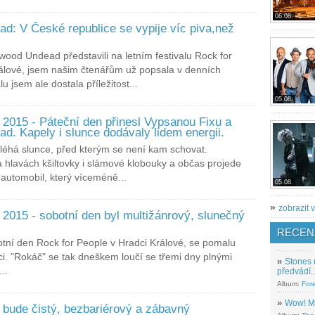
06.08.
d: V České republice se vypije víc piva,než
wood Undead představili na letním festivalu Rock for
álové, jsem našim čtenářům už popsala v denních
u jsem ale dostala příležitost...
05.08.
 2015 - Páteční den přinesl Vypsanou Fixu a
d. Kapely i slunce dodávaly lidem energii.
léhá slunce, před kterým se není kam schovat.
a hlavách kšiltovky i slámové klobouky a občas projede
 automobil, který víceméně...
05.08.
»
zobrazit v
 2015 - sobotní den byl multižánrový, slunečný
RECEN
otní den Rock for People v Hradci Králové, se pomalu
ci. "Rokáč" se tak dneškem loučí se třemi dny plnými
»
Stones 
..
předvádí..
Album:
For
»
Wow! M
 bude čistý, bezbariérový a zábavný