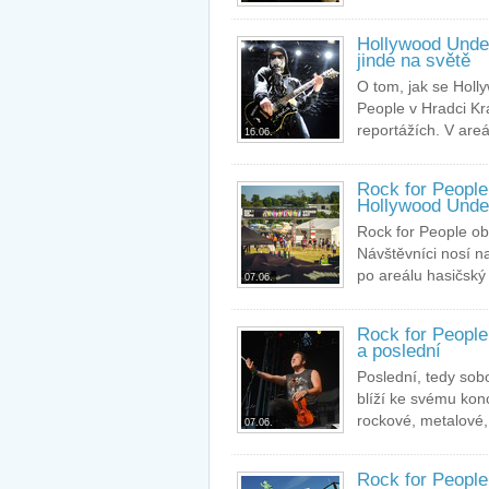
Hollywood Undea
jinde na světě
O tom, jak se Holly
People v Hradci Kr
reportážích. V areál
16.06.
Rock for People
Hollywood Undea
Rock for People ob
Návštěvníci nosí n
po areálu hasičský
07.06.
Rock for People
a poslední
Poslední, tedy sob
blíží ke svému kon
rockové, metalové,.
07.06.
Rock for People