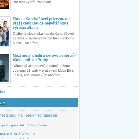
jste moli vyhrát 2x2 volné...
Slavící Kandráčovci přivezou do
pražského Gauče největší hity i
výroční album
Oblíbená slovenská kapela Kandráčovci
se letos v srpnu představí také českému
publiku. Ve středu...
Mezi melancholií a syrovou energií –
h3nce míří do Prahy
Německý alternativní hudebník h3nce
vystoupí 21. září v pražském klubu Bike
Jesus, kde fanouškům nabídne...
íce...
ZE
nestárnou, na Foreign Tongues se
.
eign Tongues
Int.:
Rolling Stones
use míří ke hvězdám