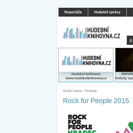
Reportáže
Hudební zprávy
A
Hudební knihovna
REPORT
www.hudebniknihovna.cz
hvězdy zaz
Úvodní strana
|
Festivaly
Rock for People 2015