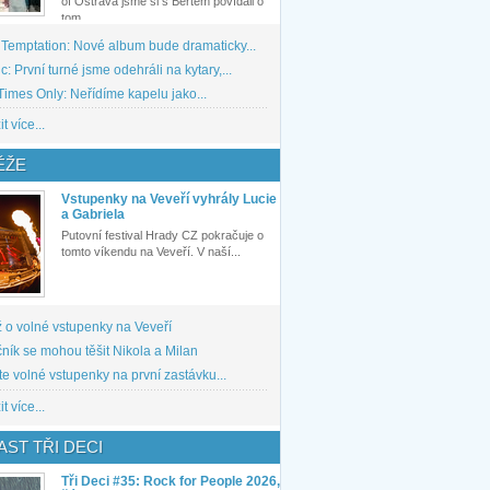
of Ostrava jsme si s Bertem povídali o
tom,...
 Temptation: Nové album bude dramaticky...
: První turné jsme odehráli na kytary,...
imes Only: Neřídíme kapelu jako...
t více...
ĚŽE
Vstupenky na Veveří vyhrály Lucie
a Gabriela
Putovní festival Hrady CZ pokračuje o
tomto víkendu na Veveří. V naší...
 o volné vstupenky na Veveří
ník se mohou těšit Nikola a Milan
te volné vstupenky na první zastávku...
t více...
ST TŘI DECI
Tři Deci #35: Rock for People 2026,