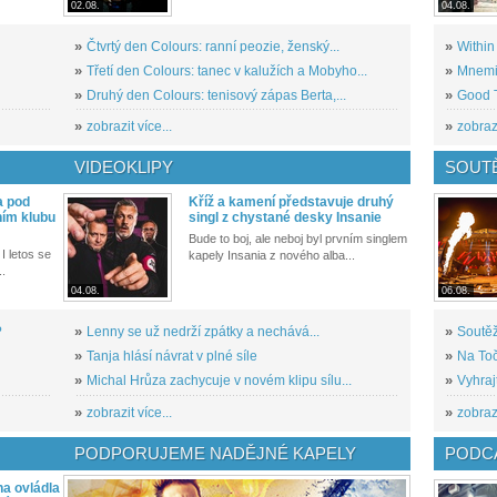
02.08.
04.08.
»
Čtvrtý den Colours: ranní peozie, ženský...
»
Within
»
Třetí den Colours: tanec v kalužích a Mobyho...
»
Mnemic
»
Druhý den Colours: tenisový zápas Berta,...
»
Good T
»
zobrazit více...
»
zobrazi
VIDEOKLIPY
SOUT
a pod
Kříž a kamení představuje druhý
ním klubu
singl z chystané desky Insanie
Bude to boj, ale neboj byl prvním singlem
I letos se
kapely Insania z nového alba...
..
04.08.
06.08.
?
»
Lenny se už nedrží zpátky a nechává...
»
Soutěž
»
Tanja hlásí návrat v plné síle
»
Na Toč
»
Michal Hrůza zachycuje v novém klipu sílu...
»
Vyhraj
»
zobrazit více...
»
zobrazi
PODPORUJEME NADĚJNÉ KAPELY
PODCA
a ovládla