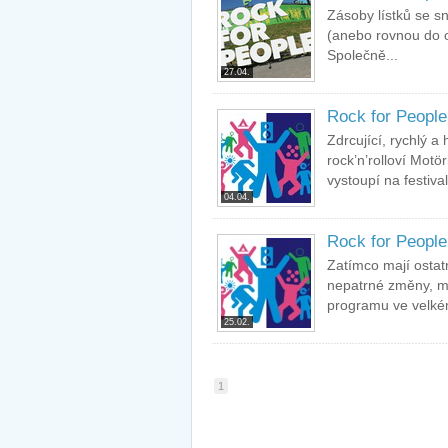
Zásoby lístků se sn
(anebo rovnou do ob
Společně...
27.04.
Rock for People
Zdrcující, rychlý a 
rock’n’rolloví Mot
vystoupí na festiva
04.04.
Rock for People 
Zatímco mají ostatn
nepatrné změny, mu
programu ve velkém.
25.02.
1