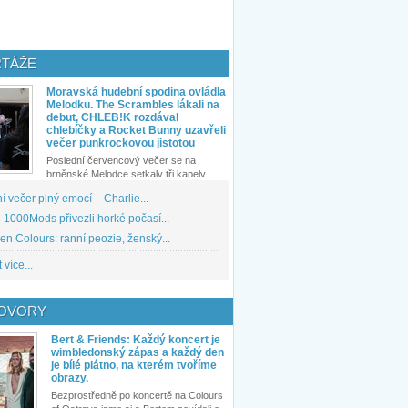
TÁŽE
Moravská hudební spodina ovládla
Melodku. The Scrambles lákali na
debut, CHLEB!K rozdával
chlebíčky a Rocket Bunny uzavřeli
večer punkrockovou jistotou
Poslední červencový večer se na
brněnské Melodce setkaly tři kapely...
 večer plný emocí – Charlie...
1000Mods přivezli horké počasí...
den Colours: ranní peozie, ženský...
 více...
OVORY
Bert & Friends: Každý koncert je
wimbledonský zápas a každý den
je bílé plátno, na kterém tvoříme
obrazy.
Bezprostředně po koncertě na Colours