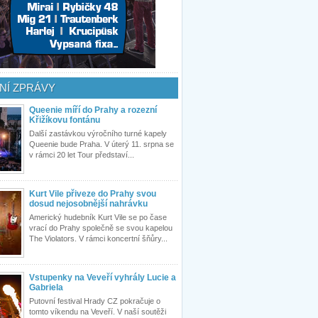
NÍ ZPRÁVY
Queenie míří do Prahy a rozezní
Křižíkovu fontánu
Další zastávkou výročního turné kapely
Queenie bude Praha. V úterý 11. srpna se
v rámci 20 let Tour představí...
Kurt Vile přiveze do Prahy svou
dosud nejosobnější nahrávku
Americký hudebník Kurt Vile se po čase
vrací do Prahy společně se svou kapelou
The Violators. V rámci koncertní šňůry...
Vstupenky na Veveří vyhrály Lucie a
Gabriela
Putovní festival Hrady CZ pokračuje o
tomto víkendu na Veveří. V naší soutěži