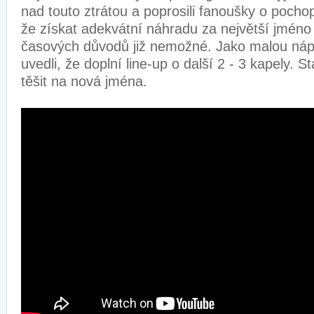
nad touto ztrátou a poprosili fanoušky o pochop
že získat adekvátní náhradu za největší jméno 
časových důvodů již nemožné. Jako malou náp
uvedli, že doplní line-up o další 2 - 3 kapely.
těšit na nová jména.