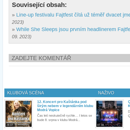
Související obsah:
»
Line-up festivalu Fajtfest čítá už téměř dvacet jm
2023)
»
While She Sleeps jsou prvním headlinerem Fajtf
09. 2023)
ZADEJTE KOMENTÁŘ
KLUBOVÁ SCÉNA
NAŽIVO
12. Koncert pro Kaštánka pod
Q
širým nebem v legendárním klubu
K
Modrá Vopice
D
Čas letí neskutečně rychle.... I letos se
Q
bude 8. srpna v klubu Modrá...
28.07.
07.08.