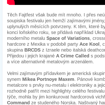
Těch Fajtfest však bude mít mnoho. I přes ne
soupiska festivalu jen hemží zajímavými jmény,
uplynulých měsících potvrzeny. K těm, které by
konci loňského roku, se přidává například Ukra
moderního metalu
Space of Variations
, cross
hardcore z Mexika v podobě party
Ace Kool
, 
skupina
BRCDS
z Izraele nebo italská deathco
Přijedou i jejich krajané
A Crime Called
s podst
a více alternativně metalovým arzenálem.
Velmi zajímavým přídavkem je americká skup
synem
Mikea Portnoye Maxem
. Pánové kombi
metalcore s prvky nu-metalu i elektroniky a jej
rozhodně patřít mezi highlighty celého festival
týče, mohla by jim konkurovat hardcorová vich
Command
ze studeného Norska. Naštvaný har