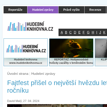
Reportáže
Hudební zprávy
Právě vyšlo
Recenze
A
B
C
D
E
F
G
H
I
J
K
Hudební knihovna
REPORTÁŽ: Hollywoodské
KLIP
www.hudebniknihovna.cz
hvězdy zazářily v brněnském Sonu
Úvodní strana
|
Hudební zprávy
Fajtfest přišel o největší hvězdu l
ročníku
David Malý, 27. 04. 2024