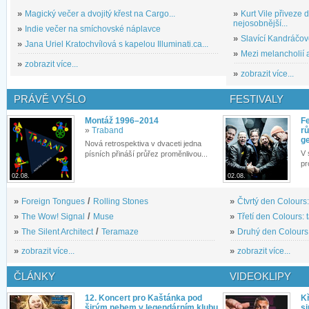
»
Magický večer a dvojitý křest na Cargo...
»
Kurt Vile přiveze
nejosobnější...
»
Indie večer na smíchovské náplavce
»
Slavící Kandráčov
»
Jana Uriel Kratochvílová s kapelou Illuminati.ca...
»
Mezi melancholií a
»
zobrazit více...
»
zobrazit více...
PRÁVĚ VYŠLO
FESTIVALY
Montáž 1996–2014
Fe
»
Traband
rů
g
Nová retrospektiva v dvaceti jedna
V 
písních přináší průřez proměnlivou...
pr
02.08.
02.08.
»
Foreign Tongues
/
Rolling Stones
»
Čtvrtý den Colours:
»
The Wow! Signal
/
Muse
»
Třetí den Colours: 
»
The Silent Architect
/
Teramaze
»
Druhý den Colours: 
»
zobrazit více...
»
zobrazit více...
ČLÁNKY
VIDEOKLIPY
12. Koncert pro Kaštánka pod
Kř
širým nebem v legendárním klubu
si