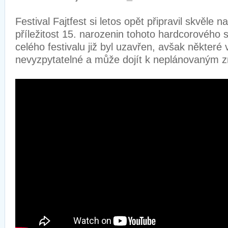
Festival Fajtfest si letos opět připravil skvěle n
příležitost 15. narozenin tohoto hardcorového 
celého festivalu již byl uzavřen, avšak některé 
nevyzpytatelné a může dojít k neplánovaným