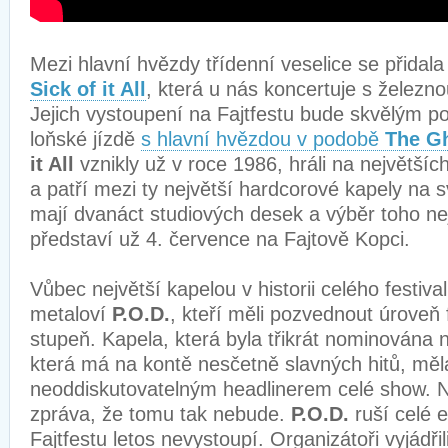
Mezi hlavní hvězdy třídenní veselice se přidal
Sick of it All
, která u nás koncertuje s železno
Jejich vystoupení na Fajtfestu bude skvělým 
loňské jízdě
s hlavní hvězdou v podobě
The Gh
it All
vznikly už v roce 1986, hráli na největší
a patří mezi ty největší hardcorové kapely na
mají dvanáct studiových desek a výběr toho n
představí už 4. července na Fajtově Kopci.
Vůbec největší kapelou v historii celého festiva
metaloví
P.O.D.
, kteří měli pozvednout úroveň f
stupeň. Kapela, která byla třikrát nominován
která má na kontě nesčetně slavných hitů, měl
neoddiskutovatelným headlinerem celé show. N
zpráva, že tomu tak nebude.
P.O.D.
ruší celé 
Fajtfestu letos nevystoupí. Organizátoři vyjádři