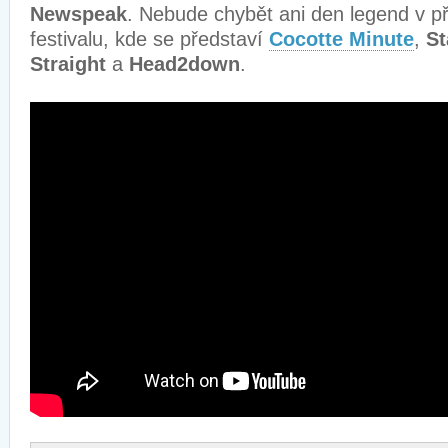
Newspeak
. Nebude chybět ani den legend v 
festivalu, kde se představí
Cocotte Minute
,
St
Straight
a
Head2down
.