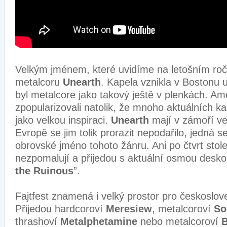
Velkým jménem, které uvidíme na letošním roční
metalcoru
Unearth
. Kapela vznikla v Bostonu 
byl metalcore jako takový ještě v plenkách. Ame
zpopularizovali natolik, že mnoho aktuálních kap
jako velkou inspiraci.
Unearth
mají v zámoří ve
Evropě se jim tolik prorazit nepodařilo, jedná 
obrovské jméno tohoto žánru. Ani po čtvrt stole
nezpomalují a přijedou s aktuální osmou desko
the Ruinous
”.
Fajtfest znamená i velký prostor pro českoslov
Přijedou hardcoroví
Meresiew
, metalcoroví
So
thrashoví
Metalphetamine
nebo metalcoroví