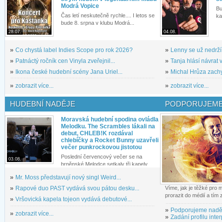
Modrá Vopice
Bu
Čas letí neskutečně rychle.... I letos se
ka
bude 8. srpna v klubu Modrá...
28.07.
04.08.
»
Co chystá label Indies Scope pro rok 2026?
»
Lenny se už nedrží
»
Patnáctý ročník cen Vinyla zveřejnil...
»
Tanja hlásí návrat v
»
Ikona české hudební scény Jana Uriel...
»
Michal Hrůza zachyc
»
zobrazit více...
»
zobrazit více...
HUDEBNÍ NADĚJE
PODPORUJEME
Moravská hudební spodina ovládla
Melodku. The Scrambles lákali na
debut, CHLEB!K rozdával
chlebíčky a Rocket Bunny uzavřeli
večer punkrockovou jistotou
Poslední červencový večer se na
03.08.
brněnské Melodce setkaly tři kapely...
»
Mr. Moss představují nový singl Weird...
»
Rapové duo PAST vydává svou pátou desku...
Víme, jak je těžké pro
prorazit do médií a tím
»
Vršovická kapela tojeon vydává debutové...
»
Podporujeme nadě
»
zobrazit více...
»
Zadání profilu inter