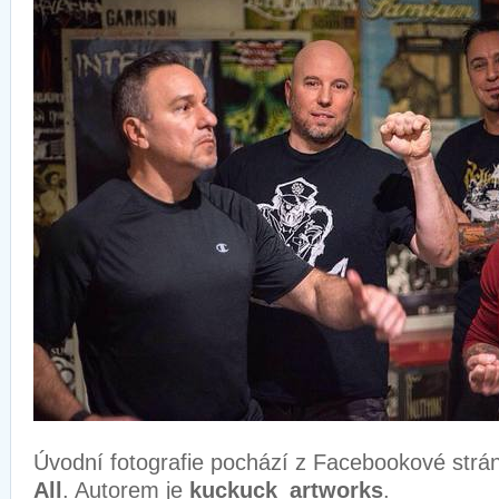
Úvodní fotografie pochází z Facebookové strá
All
. Autorem je
kuckuck_artworks
.