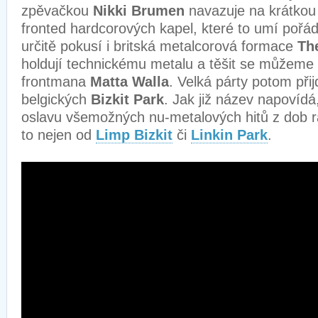
zpěvačkou
Nikki Brumen
navazuje na krátkou
fronted hardcorových kapel, které to umí pořád
určitě pokusí i britská metalcorová formace
Th
holdují technickému metalu a těšit se můžeme i
frontmana
Matta Walla
. Velká párty potom při
belgických
Bizkit Park
. Jak již název napovídá
oslavu všemožných nu-metalových hitů z dob ra
to nejen od
Limp Bizkit
či
Linkin Park
.