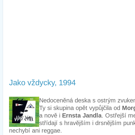
Jako vždycky, 1994
Nedoceněná deska s ostrým zvukem
Ty si skupina opět vypůjčila od
Mor
a nově i
Ernsta Jandla
. Ostřejší m
střídají s hravějším i drsnějším pu
nechybí ani reggae.