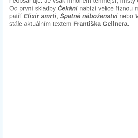
neobsahuje. Je však mnohem temnější, místy d
Od první skladby
Čekání
nabízí velice říznou 
patří
Elixír smrti
,
Špatné náboženství
nebo
V
stále aktuálním textem
Františka Gellnera
.