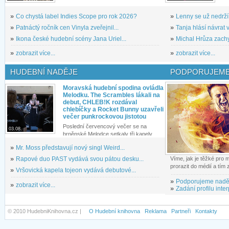
»
Co chystá label Indies Scope pro rok 2026?
»
Lenny se už nedrží
»
Patnáctý ročník cen Vinyla zveřejnil...
»
Tanja hlásí návrat v
»
Ikona české hudební scény Jana Uriel...
»
Michal Hrůza zachyc
»
zobrazit více...
»
zobrazit více...
HUDEBNÍ NADĚJE
PODPORUJEME
Moravská hudební spodina ovládla
Melodku. The Scrambles lákali na
debut, CHLEB!K rozdával
chlebíčky a Rocket Bunny uzavřeli
večer punkrockovou jistotou
Poslední červencový večer se na
03.08.
brněnské Melodce setkaly tři kapely...
»
Mr. Moss představují nový singl Weird...
»
Rapové duo PAST vydává svou pátou desku...
Víme, jak je těžké pro
prorazit do médií a tím
»
Vršovická kapela tojeon vydává debutové...
»
Podporujeme nadě
»
zobrazit více...
»
Zadání profilu inter
© 2010 HudebniKnihovna.cz |
O Hudební knihovna
Reklama
Partneři
Kontakty