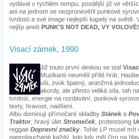
vydával v rychlém tempu, pozdější již ve větší
ani na jednom se nezpronevěřil punkové syrovo
tvrdosti a své image nejlepší kapely na světě. 
nejlíp aneb
PUNK'S NOT DEAD, VY VOLOVÉ
Visací zámek, 1990
Již touto první deskou se stal
Visa
Muzikanti neuměli příliš hrát, Haube
uši, zvuk špatný, aranžmá jednoduch
akordy, ale přesto veliká síla, tah 
tvrdost, energie na rozdávání, punková syrovos
texty, hravost, nadšení.
Albu dominují přímočaré skladby
Stánek
a
Pov
Traktor
, hravý úlet
Stromeček
, protestsong
U
reggae
Dopravní značky
. Tohle LP musel mít
naposlouchané každý, kdo kdy měl číro na hla