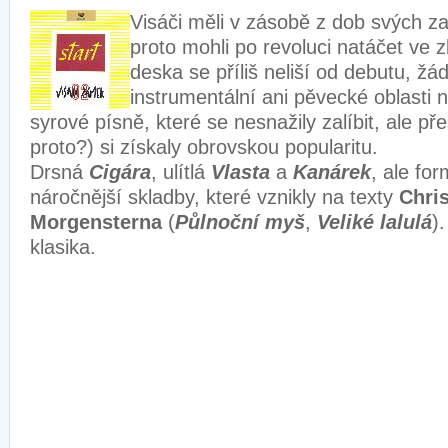
Visáči měli v zásobě z dob svých z
proto mohli po revoluci natáčet ve 
deska se příliš neliší od debutu, žá
instrumentální ani pěvecké oblasti 
syrové písně, které se nesnažily zalíbit, ale př
proto?) si získaly obrovskou popularitu.
Drsná
Cigára
, ulítlá
Vlasta
a
Kanárek
, ale fo
náročnější skladby, které vznikly na texty
Chris
Morgensterna
(
Půlnoční myš
,
Veliké lalulá
)
klasika.