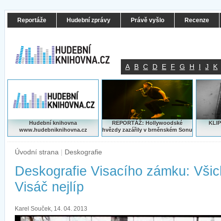
Reportáže
Hudební zprávy
Právě vyšlo
Recenze
A
B
C
D
E
F
G
H
I
J
K
Hudební knihovna
REPORTÁŽ: Hollywoodské
KLIP
www.hudebniknihovna.cz
hvězdy zazářily v brněnském Sonu
Úvodní strana
|
Deskografie
Deskografie Visacího zámku: Všic
Visáč nejlíp
Karel Souček, 14. 04. 2013