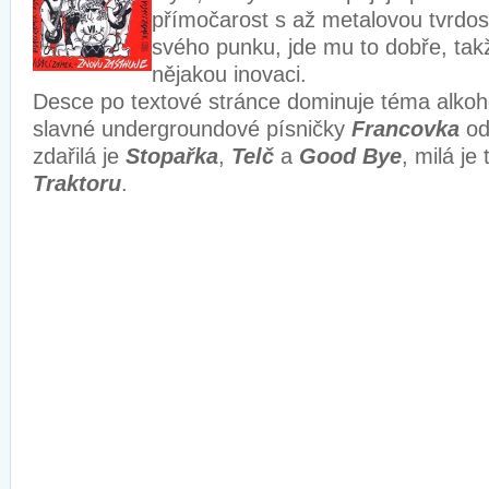
přímočarost s až metalovou tvrdos
svého punku, jde mu to dobře, tak
nějakou inovaci.
Desce po textové stránce dominuje téma alkoho
slavné undergroundové písničky
Francovka
o
zdařilá je
Stopařka
,
Telč
a
Good Bye
, milá je
Traktoru
.