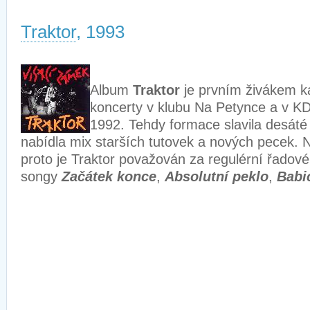
Traktor
, 1993
Album
Traktor
je prvním živákem k
koncerty v klubu Na Petynce a v KD
1992. Tehdy formace slavila desáté
nabídla mix starších tutovek a nových pecek. N
proto je Traktor považován za regulérní řadov
songy
Začátek konce
,
Absolutní peklo
,
Babi