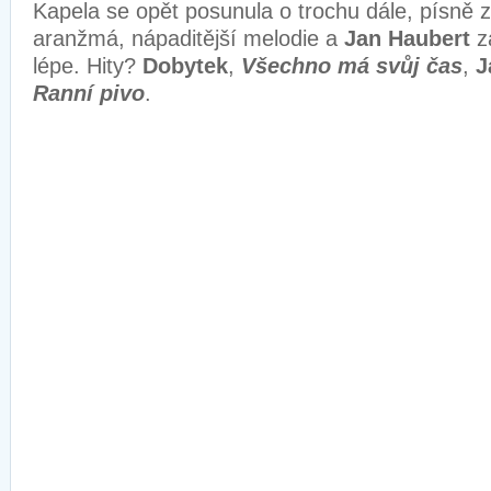
Kapela se opět posunula o trochu dále, písně zd
aranžmá, nápaditější melodie a
Jan Haubert
z
lépe. Hity?
Dobytek
,
Všechno má svůj čas
,
J
Ranní pivo
.