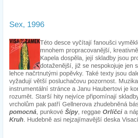
Sex, 1996
Této desce vyčítají fanoušci vyměklo
mnohem propracovanější, kreativnějš
Kapela dospěla, její skladby jsou pr
dotaženější, již se nespokojuje jen
lehce načrtnutými popěvky. Také texty jsou dal
vyžadují větší posluchačovu pozornost. Muzikant
instrumentální stránce a Janu Haubertovi je k
rozumět. Starší hity nejvíce připomínají sklad
vrcholům pak patří Gellnerova zhudebněná b
pomocná
, punkové
Šípy
, reggae
Orlíčci
a náp
Kruh
. Hudebně asi nejzajímavější deska Visa