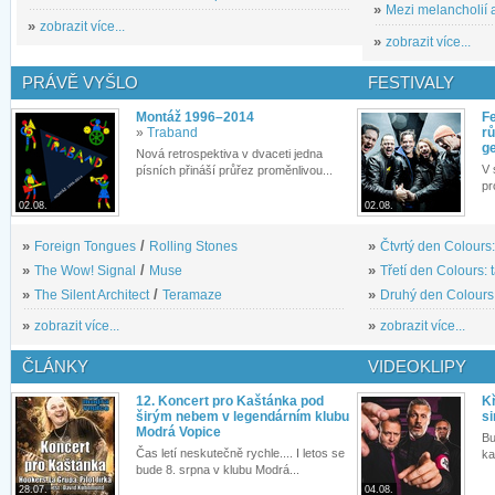
»
Mezi melancholií a
»
zobrazit více...
»
zobrazit více...
PRÁVĚ VYŠLO
FESTIVALY
Montáž 1996–2014
Fe
»
Traband
rů
g
Nová retrospektiva v dvaceti jedna
V 
písních přináší průřez proměnlivou...
pr
02.08.
02.08.
»
Foreign Tongues
/
Rolling Stones
»
Čtvrtý den Colours:
»
The Wow! Signal
/
Muse
»
Třetí den Colours: 
»
The Silent Architect
/
Teramaze
»
Druhý den Colours: 
»
zobrazit více...
»
zobrazit více...
ČLÁNKY
VIDEOKLIPY
12. Koncert pro Kaštánka pod
Kř
širým nebem v legendárním klubu
si
Modrá Vopice
Bu
Čas letí neskutečně rychle.... I letos se
ka
bude 8. srpna v klubu Modrá...
28.07.
04.08.