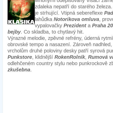
Mnohými odepisovaný Visací záme
zdaleka nepatří do starého železa.
je strhující. Vtipná sebereflexe
Pad
lahůdka
Notorikova omluva
, prov
vypalovačky
Prezident
a
Praha 2
bejby
. Co skladba, to chytlavý hit.
Výrazné melodie, zpěvné refrény, úderná rytmi
obrovské tempo a nasazení. Zároveň nadhled, 
vrcholům druhé poloviny desky patří syrová pu
Punkstore
, klidnější
RokenRolník
,
Rumová v
odlehčeném country stylu nebo punkrockově z
zkušebna
.