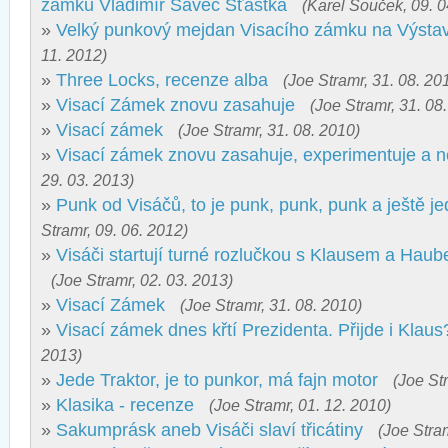
zámku Vladimír Savec Šťástka
(Karel Souček, 09. 0
»
Velký punkový mejdan Visacího zámku na Výstavi
11. 2012)
»
Three Locks, recenze alba
(Joe Stramr, 31. 08. 20
»
Visací Zámek znovu zasahuje
(Joe Stramr, 31. 08
»
Visací zámek
(Joe Stramr, 31. 08. 2010)
»
Visací zámek znovu zasahuje, experimentuje a 
29. 03. 2013)
»
Punk od Visáčů, to je punk, punk, punk a ještě j
Stramr, 09. 06. 2012)
»
Visáči startují turné rozlučkou s Klausem a Haub
(Joe Stramr, 02. 03. 2013)
»
Visací Zámek
(Joe Stramr, 31. 08. 2010)
»
Visací zámek dnes křtí Prezidenta. Přijde i Klaus
2013)
»
Jede Traktor, je to punkor, má fajn motor
(Joe St
»
Klasika - recenze
(Joe Stramr, 01. 12. 2010)
»
Sakumprásk aneb Visáči slaví třicátiny
(Joe Stram