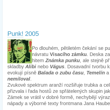
Punk!
2005
Po dlouhém, pětiletém čekání se pu
návratu
Visacího zámku
. Deska z
hitem
Známka punku
, ale stejně p
skladby
Alibi
nebo
Vágus
. Dosavadní tvorbu k
evokují písně
Balada o zubu času
,
Temelín
nemiloval
.
Zvukové spektrum aranží rozšiřuje trubka a cell
přizvala i řada hostů ze spřátelených skupin j
Zámek se vrátil v dobré formě, nechybějí výra
nápady a výborné texty frontmana Jana Haube