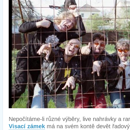
Nepočítáme-li různé výběry, live nahrávky a rar
Visací zámek
má na svém kontě devět řadovýc