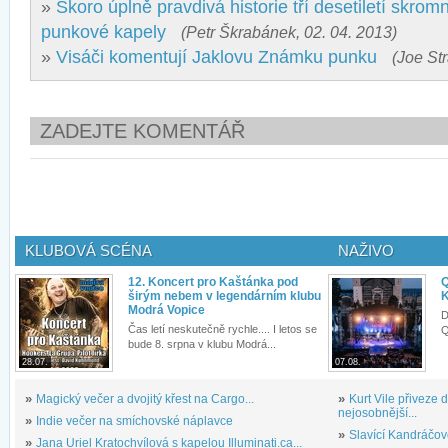
»
Skoro úplně pravdivá historie tří desetiletí skrom
punkové kapely
(Petr Škrabánek, 02. 04. 2013)
»
Visáči komentují Jaklovu Známku punku
(Joe Str
ZADEJTE KOMENTÁŘ
KLUBOVÁ SCÉNA
NAŽIVO
12. Koncert pro Kaštánka pod
Q
širým nebem v legendárním klubu
K
Modrá Vopice
D
Čas letí neskutečně rychle.... I letos se
Q
bude 8. srpna v klubu Modrá...
28.07.
07.08.
»
Magický večer a dvojitý křest na Cargo...
»
Kurt Vile přiveze
nejosobnější...
»
Indie večer na smíchovské náplavce
»
Slavící Kandráčov
»
Jana Uriel Kratochvílová s kapelou Illuminati.ca...