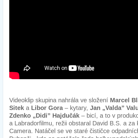
Videoklip skupina nahrála ve složení
Marcel B
Sitek
a
Libor Gora
– kytary,
Jan „Valda” Valu
Zdenko „Didi” Hajdučák
– bicí, a to v produ
a Labradorfilmu, režii obstaral David B.S. a za
Camera. Natáčel se ve staré čističce odpadní