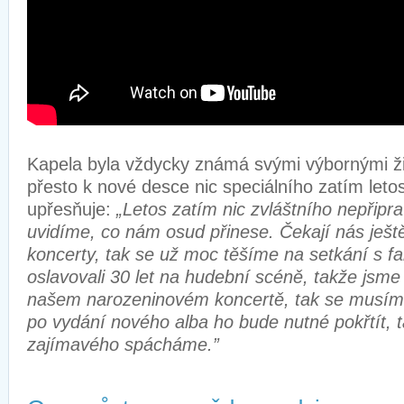
Kapela byla vždycky známá svými výbornými ži
přesto k nové desce nic speciálního zatím leto
upřesňuje:
„Letos zatím nic zvláštního nepřipr
uvidíme, co nám osud přinese. Čekají nás ještě
koncerty, tak se už moc těšíme na setkání s f
oslavovali 30 let na hudební scéně, takže jsme 
našem narozeninovém koncertě, tak se musíme 
po vydání nového alba ho bude nutné pokřtít, t
zajímavého spácháme.”