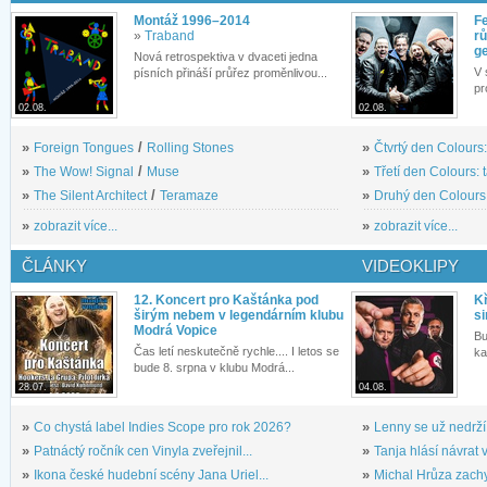
Montáž 1996–2014
Fe
»
Traband
rů
g
Nová retrospektiva v dvaceti jedna
V 
písních přináší průřez proměnlivou...
pr
02.08.
02.08.
»
Foreign Tongues
/
Rolling Stones
»
Čtvrtý den Colours:
»
The Wow! Signal
/
Muse
»
Třetí den Colours: 
»
The Silent Architect
/
Teramaze
»
Druhý den Colours: 
»
zobrazit více...
»
zobrazit více...
ČLÁNKY
VIDEOKLIPY
12. Koncert pro Kaštánka pod
Kř
širým nebem v legendárním klubu
si
Modrá Vopice
Bu
Čas letí neskutečně rychle.... I letos se
ka
bude 8. srpna v klubu Modrá...
28.07.
04.08.
»
Co chystá label Indies Scope pro rok 2026?
»
Lenny se už nedrží
»
Patnáctý ročník cen Vinyla zveřejnil...
»
Tanja hlásí návrat v
»
Ikona české hudební scény Jana Uriel...
»
Michal Hrůza zachyc