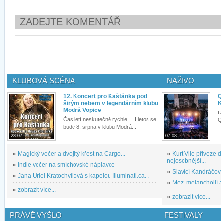
ZADEJTE KOMENTÁŘ
KLUBOVÁ SCÉNA
NAŽIVO
12. Koncert pro Kaštánka pod
Q
širým nebem v legendárním klubu
K
Modrá Vopice
D
Čas letí neskutečně rychle.... I letos se
Q
bude 8. srpna v klubu Modrá...
28.07.
07.08.
»
Magický večer a dvojitý křest na Cargo...
»
Kurt Vile přiveze
nejosobnější...
»
Indie večer na smíchovské náplavce
»
Slavící Kandráčov
»
Jana Uriel Kratochvílová s kapelou Illuminati.ca...
»
Mezi melancholií a
»
zobrazit více...
»
zobrazit více...
PRÁVĚ VYŠLO
FESTIVALY