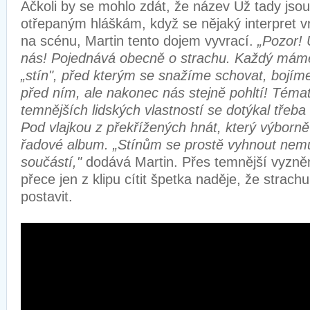
Ačkoli by se mohlo zdát, že název Už tady jsou
otřepaným hláškám, když se nějaký interpret v
na scénu, Martin tento dojem vyvrací.
„Pozor! 
nás! Pojednává obecně o strachu. Každý máme
„stín", před kterým se snažíme schovat, bojím
před ním, ale nakonec nás stejně pohltí! Témat
temnějších lidských vlastností se dotýkal třeba i
Pod vlajkou z překřížených hnát, který výborn
řadové album. „Stínům se prostě vyhnout nem
součástí,"
dodává Martin. Přes temnější vyzněn
přece jen z klipu cítit špetka naděje, že strac
postavit.