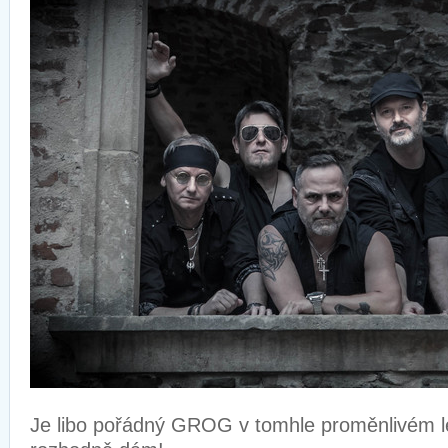
Je libo pořádný GROG v tomhle proměnlivém lé