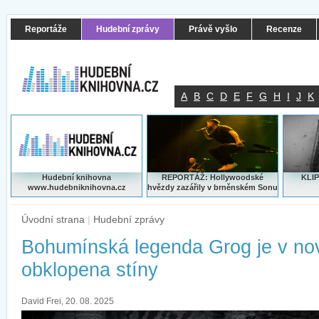
Reportáže
Hudební zprávy
Právě vyšlo
Recenze
A
B
C
D
E
F
G
H
I
J
K
Hudební knihovna
REPORTÁŽ: Hollywoodské
KLIP
www.hudebniknihovna.cz
hvězdy zazářily v brněnském Sonu
Úvodní strana
|
Hudební zprávy
Bohumínská legenda Grog je v no
obklopena stíny
David Frei, 20. 08. 2025