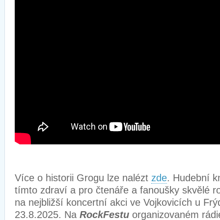
Více o historii Grogu lze nalézt
zde
. Hudební k
tímto zdraví a pro čtenáře a fanoušky skvělé 
na nejbližší koncertní akci ve Vojkovicích u Fr
23.8.2025. Na
RockFestu
organizovaném rádi