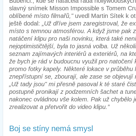
Bubenči., kde se natáčela řada hollywoodských 
slavný snímek Misson Impossible s Tomem Cr
oblíbené místo filmařů,"
uvedl Martin Sítek k o
ještě dodal:
„Už dříve jsem zaregistroval, že ex
místo s temnou atmosférou. A když jsme pak z
natáčení klipu pro naši novinku, která také nen
nejoptimističtější, byla to jasná volba. Už několik
seznam zajímavých interiérů a exteriérů, na kt
že bych je rád v budoucnu využil pro natočení 
promo fotky kapely. Některé lokace v průběhu l
znepřístupní se, zbourají, ale zase se objevují
„Už tady jsou" mi přesně pasoval k té staré čist
postupně pronikají z podzemních šachet a tune
nakonec ovládnou vše kolem. Pak už chybělo j
zrealizovat a přetvořit do video klipu.”
Boj se stíny nemá smysl