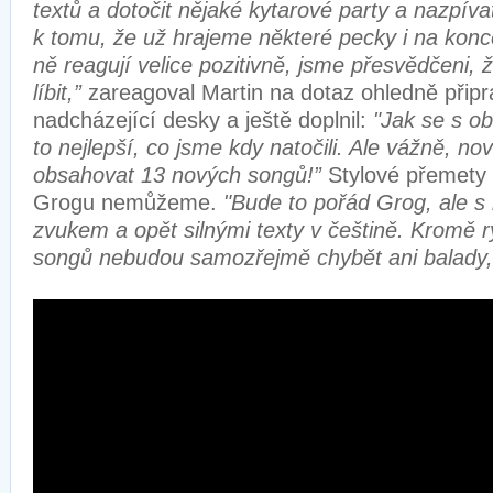
textů a dotočit nějaké kytarové party a nazpív
k tomu, že už hrajeme některé pecky i na konc
ně reagují velice pozitivně, jsme přesvědčeni,
líbit,”
zareagoval Martin na dotaz ohledně přip
nadcházející desky a ještě doplnil:
"Jak se s ob
to nejlepší, co jsme kdy natočili. Ale vážně, n
obsahovat 13 nových songů!”
Stylové přemety 
Grogu nemůžeme.
"Bude to pořád Grog, ale 
zvukem a opět silnými texty v češtině. Kromě 
songů nebudou samozřejmě chybět ani balady,