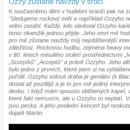
Ozzy zůstane navždy v srdci
K současnému dění v hudební branži pak na zá
"Sledujeme rockový svět a například Ozzyho 
velmi zasáhl. Každý, kdo sledoval Ozzyho kariéru
tento okamžik jednou přijde. Jeho smrt mě ho
pro mě zůstane navždy můj nejoblíbenější inte
záležitost. Rockovou hudbu, zejména heavy met
v 80. letech minulého století prostřednictvím „
„Scorpíků" „Acceptů" a právě Ozzyho. Jeho al
bylo jedno z prvních, které jsem si na vyhláše
pořídil. Ozzyho sólová dráha je geniální (k Bl
dostal až později) a je to pro mě jediný interpr
desku. I když mám spoustu oblíbených kapel, 
které fakt nemusím, ale u Ozzyho to neplatí. 
jsou pecka. A jeho poslední koncert byl neskut
dojatě Martin.