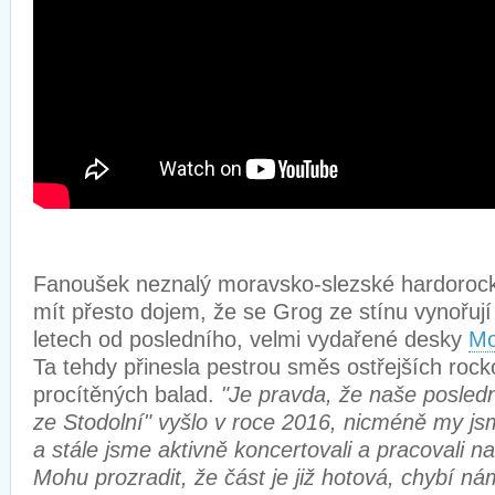
Fanoušek neznalý moravsko-slezské hardoroc
mít přesto dojem, že se Grog ze stínu vynořují
letech od posledního, velmi vydařené desky
Mo
Ta tehdy přinesla pestrou směs ostřejších rocko
procítěných balad.
"Je pravda, že naše posled
ze Stodolní" vyšlo v roce 2016, nicméně my js
a stále jsme aktivně koncertovali a pracovali n
Mohu prozradit, že část je již hotová, chybí ná