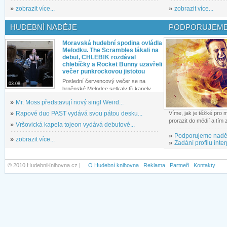
»
zobrazit více...
»
zobrazit více...
HUDEBNÍ NADĚJE
PODPORUJEME
Moravská hudební spodina ovládla
Melodku. The Scrambles lákali na
debut, CHLEB!K rozdával
chlebíčky a Rocket Bunny uzavřeli
večer punkrockovou jistotou
Poslední červencový večer se na
03.08.
brněnské Melodce setkaly tři kapely...
»
Mr. Moss představují nový singl Weird...
»
Rapové duo PAST vydává svou pátou desku...
Víme, jak je těžké pro
prorazit do médií a tím
»
Vršovická kapela tojeon vydává debutové...
»
Podporujeme nadě
»
zobrazit více...
»
Zadání profilu inter
© 2010 HudebniKnihovna.cz |
O Hudební knihovna
Reklama
Partneři
Kontakty