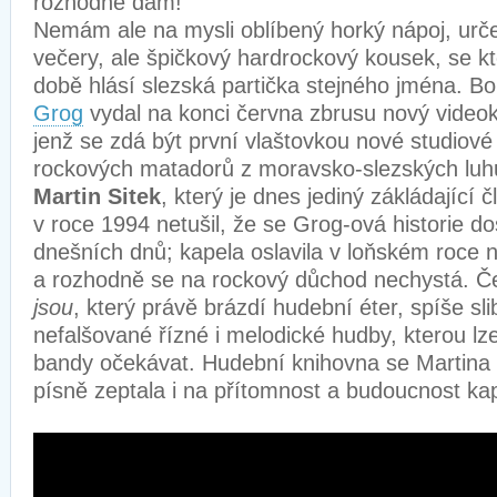
rozhodně dám!
Nemám ale na mysli oblíbený horký nápoj, urč
večery, ale špičkový hardrockový kousek, se k
době hlásí slezská partička stejného jména. B
Grog
vydal na konci června zbrusu nový videokl
jenž se zdá být první vlaštovkou nové studiové
rockových matadorů z moravsko-slezských luhů
Martin Sitek
, který je dnes jediný zákládající č
v roce 1994 netušil, že se Grog-ová historie d
dnešních dnů; kapela oslavila v loňském roce n
a rozhodně se na rockový důchod nechystá. Č
jsou
, který právě brázdí hudební éter, spíše sli
nefalšované řízné i melodické hudby, kterou l
bandy očekávat. Hudební knihovna se Martina u
písně zeptala i na přítomnost a budoucnost ka