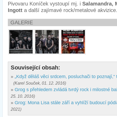
Pivovaru Koníček vystoupí mj. i
Salamandra, M
Ingott
a další zajímavé rock/metalové akvizice
GALERIE
Související obsah:
»
„Když děláš věci srdcem, posluchači to poznají,“ 
(Karel Souček, 01. 12. 2016)
»
Grog s přehledem zvládá tvrdý rock i milostné ba
25. 10. 2016)
»
Grog: Mona Lisa stále září a vyhlíží budoucí pódi
2021)