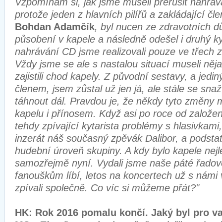
Vzpomínám si, jak jsme museli přerušit nahráv
protože jeden z hlavních pilířů a zakládající čle
Bohdan Adamčík
, byl nucen ze zdravotních d
působení v kapele a následně odešel i druhý k
nahrávání CD jsme realizovali pouze ve třech 
Vždy jsme se ale s nastalou situací museli ně
zajistili chod kapely. Z původní sestavy, a jedi
členem, jsem zůstal už jen já, ale stále se sna
táhnout dál. Pravdou je, že někdy tyto změny 
kapelu i přínosem. Když asi po roce od založen
tehdy zpívající kytarista problémy s hlasivkam
inzerát náš současný zpěvák Dalibor, a podstat
hudební úroveň skupiny. A kdy bylo kapele nej
samozřejmě nyní. Vydali jsme naše páté řadov
fanouškům líbí, letos na koncertech už s námi 
zpívali společně. Co víc si můžeme přát?"
HK: Rok 2016 pomalu končí. Jaký byl pro 