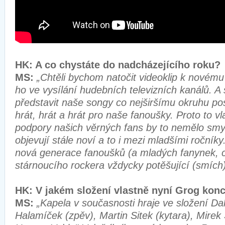
HK: A co chystáte do nadcházejícího rok
MS:
„Chtěli bychom natočit videoklip k novém
ho ve vysílání hudebních televizních kanálů. 
představit naše songy co nejširšímu okruhu po
hrát, hrát a hrát pro naše fanoušky. Proto to v
podpory našich věrných fans by to nemělo smysl
objevují stále noví a to i mezi mladšími ročník
nová generace fanoušků (a mladých fanynek, c
stárnoucího rockera vždycky potěšující (smích)
HK: V jakém složení vlastně nyní Grog ko
MS:
„Kapela v současnosti hraje ve složení Dal
Halamíček (zpěv), Martin Sitek (kytara), Mirek 