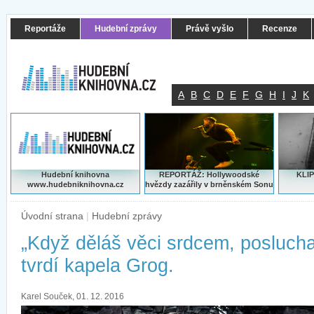
Reportáže
Hudební zprávy
Právě vyšlo
Recenze
A
B
C
D
E
F
G
H
I
J
K
Hudební knihovna
REPORTÁŽ: Hollywoodské
KLIP
www.hudebniknihovna.cz
hvězdy zazářily v brněnském Sonu
Úvodní strana
|
Hudební zprávy
„Když děláš věci srdcem, posluchač
tvrdí kapela Grog.
Karel Souček, 01. 12. 2016