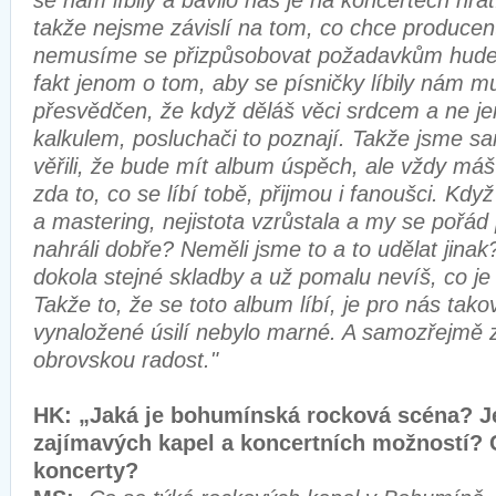
se nám líbily a bavilo nás je na koncertech hrá
takže nejsme závislí na tom, co chce producen
nemusíme se přizpůsobovat požadavkům hudeb
fakt jenom o tom, aby se písničky líbily nám 
přesvědčen, že když děláš věci srdcem a ne j
kalkulem, posluchači to poznají. Takže jsme 
věřili, že bude mít album úspěch, ale vždy máš
zda to, co se líbí tobě, přijmou i fanoušci. Kdy
a mastering, nejistota vzrůstala a my se pořád p
nahráli dobře? Neměli jsme to a to udělat jina
dokola stejné skladby a už pomalu nevíš, co je
Takže to, že se toto album líbí, je pro nás tako
vynaložené úsilí nebylo marné. A samozřejmě
obrovskou radost."
HK: „Jaká je bohumínská rocková scéna? J
zajímavých kapel a koncertních možností? 
koncerty?