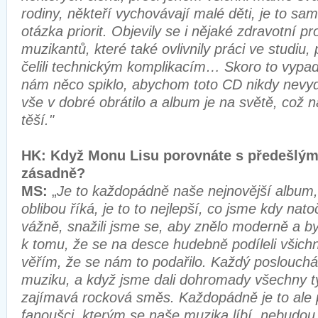
rodiny, někteří vychovávají malé děti, je to s
otázka priorit. Objevily se i nějaké zdravotní 
muzikantů, které také ovlivnily práci ve studiu,
čelili technickým komplikacím… Skoro to vypada
nám něco spiklo, abychom toto CD nikdy nevyd
vše v dobré obrátilo a album je na světě, co
těší."
HK: Když Monu Lisu porovnáte s předešlými 
zásadně?
MS:
„
Je to každopádně naše nejnovější album,
oblibou říká, je to to nejlepší, co jsme kdy natoč
vážně, snažili jsme se, aby znělo moderně a b
k tomu, že se na desce hudebně podíleli všichni
věřím, že se nám to podařilo. Každý poslouchá
muziku, a když jsme dali dohromady všechny tyt
zajímavá rocková směs. Každopádně je to ale 
fanoušci, kterým se naše muzika líbí, nebudou