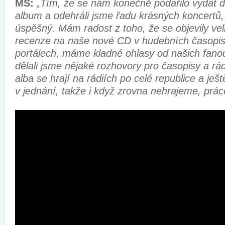
MS:
„Tím, že se nám konečně podařilo vydat 
album a odehráli jsme řadu krásných koncertů
úspěšný. Mám radost z toho, že se objevily ve
recenze na naše nové CD v hudebních časopi
portálech, máme kladné ohlasy od našich fanou
dělali jsme nějaké rozhovory pro časopisy a rád
alba se hrají na rádiích po celé republice a ješ
v jednání, takže i když zrovna nehrajeme, práce