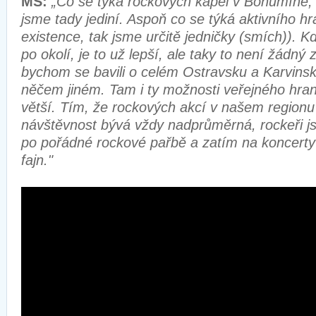
MS:
„Co se týká rockových kapel v Bohumíně, 
jsme tady jediní. Aspoň co se týká aktivního h
existence, tak jsme určitě jedničky (smích)). K
po okolí, je to už lepší, ale taky to není žádný
bychom se bavili o celém Ostravsku a Karvinsku
něčem jiném. Tam i ty možnosti veřejného hran
větší. Tím, že rockových akcí v našem regionu
návštěvnost bývá vždy nadprůměrná, rockeři js
po pořádné rockové pařbě a zatím na koncerty 
fajn."