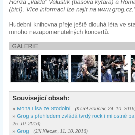
Honza „Valda" Valuštík (basová kytara) a Rom
(bicí). Více informací lze najít na www.grog.cz.
Hudební knihovna přeje ještě dlouhá léta ve sta
mnoho nezapomenutelných koncertů.
GALERIE
Související obsah:
»
Mona Lisa ze Stodolní
(Karel Souček, 24. 10. 2016
»
Grog s přehledem zvládá tvrdý rock i milostné ba
25. 10. 2016)
»
Grog
(Jiří Klecan, 11. 10. 2016)