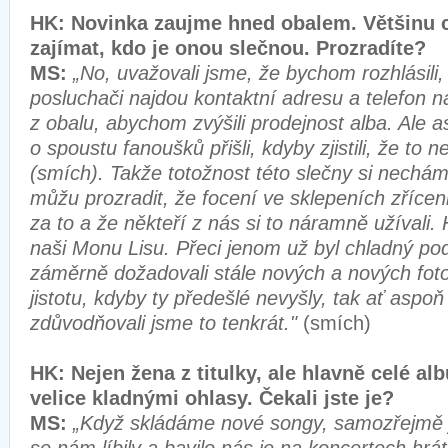
HK: Novinka zaujme hned obalem. Většinu 
zajímat, kdo je onou slečnou. Prozradíte
MS:
„No, uvažovali jsme, že bychom rozhlásili,
posluchači najdou kontaktní adresu a telefon 
z obalu, abychom zvýšili prodejnost alba. Ale 
o spoustu fanoušků přišli, kdyby zjistili, že to 
(smích). Takže totožnost této slečny si nechám
můžu prozradit, že focení ve sklepeních zříceni
za to a že někteří z nás si to náramně užívali. 
naši Monu Lisu. Přeci jenom už byl chladný p
záměrně dožadovali stále nových a nových fotog
jistotu, kdyby ty předešlé nevyšly, tak ať asp
zdůvodňovali jsme to tenkrát."
(smích)
HK: Nejen žena z titulky, ale hlavně celé al
velice kladnými ohlasy. Čekali jste je?
MS:
„Když skládáme nové songy, samozřejmě 