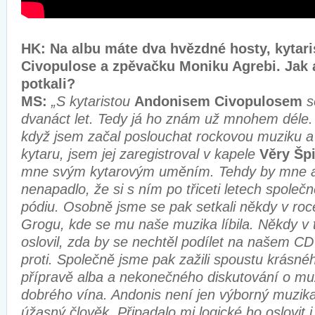
HK: Na albu máte dva hvězdné hosty, kytar
Civopulose a zpěvačku Moniku Agrebi. Jak a
potkali?
MS:
„S kytaristou
Andonisem Civopulosem
s
dvanáct let. Tedy já ho znám už mnohem déle. 
když jsem začal poslouchat rockovou muziku a
kytaru, jsem jej zaregistroval v kapele
Věry Šp
mne svým kytarovým uměním. Tehdy by mne a
nenapadlo, že si s ním po třiceti letech spole
pódiu. Osobně jsme se pak setkali někdy v ro
Grogu, kde se mu naše muzika líbila. Někdy v 
oslovil, zda by se nechtěl podílet na našem C
proti. Společně jsme pak zažili spoustu krásné
přípravě alba a nekonečného diskutování o muz
dobrého vína. Andonis není jen výborný muzika
úžasný člověk. Připadalo mi logické ho oslovit 