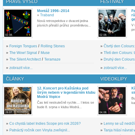
PRÁVĚ VYŠLO
FESTIVALY
Montáž 1996–2014
Fe
»
Traband
rů
g
Nová retrospektiva v dvaceti jedna
V 
písních přináší průřez proměnlivou...
pr
02.08.
02.08.
»
Foreign Tongues
/
Rolling Stones
»
Čtvrtý den Colours:
»
The Wow! Signal
/
Muse
»
Třetí den Colours: 
»
The Silent Architect
/
Teramaze
»
Druhý den Colours: 
»
zobrazit více...
»
zobrazit více...
ČLÁNKY
VIDEOKLIPY
12. Koncert pro Kaštánka pod
Kř
širým nebem v legendárním klubu
si
Modrá Vopice
Bu
Čas letí neskutečně rychle.... I letos se
ka
bude 8. srpna v klubu Modrá...
28.07.
04.08.
»
Co chystá label Indies Scope pro rok 2026?
»
Lenny se už nedrží
»
Patnáctý ročník cen Vinyla zveřejnil...
»
Tanja hlásí návrat v