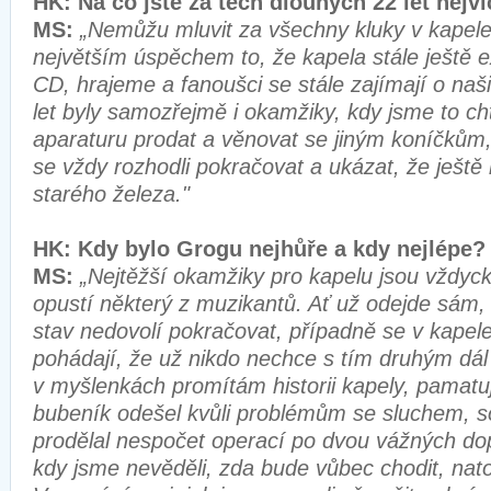
HK: Na co jste za těch dlouhých 22 let nej
MS:
„Nemůžu mluvit za všechny kluky v kapele
největším úspěchem to, že kapela stále ještě 
CD, hrajeme a fanoušci se stále zajímají o naš
let byly samozřejmě i okamžiky, kdy jsme to cht
aparaturu prodat a věnovat se jiným koníčkům
se vždy rozhodli pokračovat a ukázat, že ještě
starého železa."
HK: Kdy bylo Grogu nejhůře a kdy nejlép
MS:
„Nejtěžší okamžiky pro kapelu jsou vždyck
opustí některý z muzikantů. Ať už odejde sám
stav nedovolí pokračovat, případně se v kapele
pohádají, že už nikdo nechce s tím druhým dál 
v myšlenkách promítám historii kapely, pamatuji
bubeník odešel kvůli problémům se sluchem, 
prodělal nespočet operací po dvou vážných d
kdy jsme nevěděli, zda bude vůbec chodit, nat