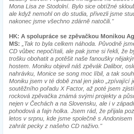
Mona Lisa ze Stodolní. Bylo sice obtížné sklou
ale když nemohl on do studia, přivezli jsme st
nakonec jsme všechno zdárně natočili."
HK: A spolupráce se zpěvačkou Monikou 
MS:
„Tak to byla celkem náhoda. Původně jsme
CD vůbec nepočítali, ale pak jsme si řekli, že b
trošku obohatit a potěšit naše fanoušky něja
hostem. Moniku objevil náš zpěvák Dalibor, oslovi
nahrávku, Monice se song moc líbil, a tak souh
Moniku jsem v té době znal jen jako „zpívající
soutěžního pořadu X Factor, až poté jsem zjisti
rocková zpěvačka známá svými projekty a půs
nejen v Čechách a na Slovensku, ale i v západ
pohodová a fajn holka. Jsem rád, že přijala poz
letos v srpnu, kde jsme společně s Andonisem
zahrát pecky z našeho CD naživo."