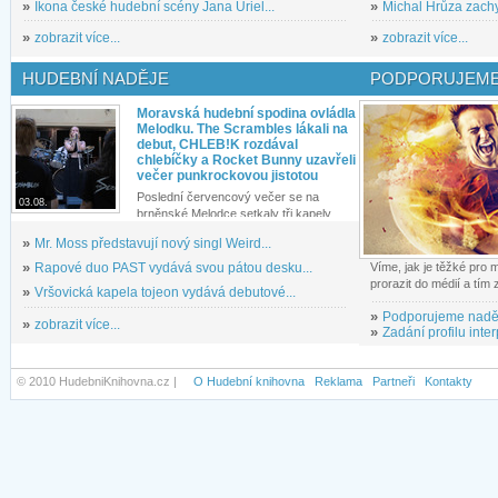
»
Ikona české hudební scény Jana Uriel...
»
Michal Hrůza zachyc
»
zobrazit více...
»
zobrazit více...
HUDEBNÍ NADĚJE
PODPORUJEME
Moravská hudební spodina ovládla
Melodku. The Scrambles lákali na
debut, CHLEB!K rozdával
chlebíčky a Rocket Bunny uzavřeli
večer punkrockovou jistotou
Poslední červencový večer se na
03.08.
brněnské Melodce setkaly tři kapely...
»
Mr. Moss představují nový singl Weird...
»
Rapové duo PAST vydává svou pátou desku...
Víme, jak je těžké pro
prorazit do médií a tím
»
Vršovická kapela tojeon vydává debutové...
»
Podporujeme nadě
»
zobrazit více...
»
Zadání profilu inter
© 2010 HudebniKnihovna.cz |
O Hudební knihovna
Reklama
Partneři
Kontakty