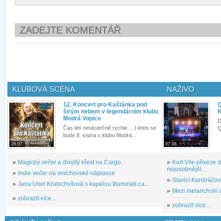
ZADEJTE KOMENTÁŘ
KLUBOVÁ SCÉNA
NAŽIVO
12. Koncert pro Kaštánka pod
Q
širým nebem v legendárním klubu
K
Modrá Vopice
D
Čas letí neskutečně rychle.... I letos se
Q
bude 8. srpna v klubu Modrá...
28.07.
07.08.
»
Magický večer a dvojitý křest na Cargo...
»
Kurt Vile přiveze
nejosobnější...
»
Indie večer na smíchovské náplavce
»
Slavící Kandráčov
»
Jana Uriel Kratochvílová s kapelou Illuminati.ca...
»
Mezi melancholií a
»
zobrazit více...
»
zobrazit více...