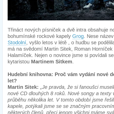
Třináct nových písniček a dvě intra obsahuje 
bohumínské rockové kapely
Grog
. Nese náze
Stodolní
, vyšlo letos v létě , o hudbu se podělil
má na svědomí Martin Sitek, Roman Horníček 
Halamíček. Nejen o novince jsme si povídali se
kytaristou
Martinem Sitkem
.
Hudební knihovna: Proč vám vydání nové d
let?
Martin Sitek:
„Je pravda, že si fanoušci musel
nové CD dlouhých 8 roků. Nové songy a texty 
průběhu několika let. V tomto období jsme řešil
kapele, potýkali jsme se se značným pracovní
některých členů, přeci jenom všichni máme s