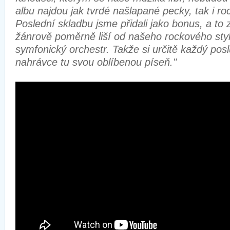
albu najdou jak tvrdé našlapané pecky, tak i ro
Poslední skladbu jsme přidali jako bonus, a to
žánrově poměrně liší od našeho rockového styl
symfonický orchestr. Takže si určitě každý pos
nahrávce tu svou oblíbenou píseň."