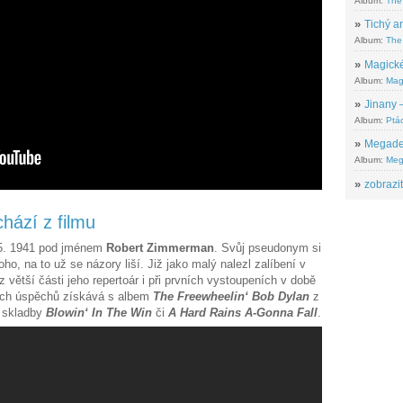
Album:
The
»
Tichý ar
Album:
The 
»
Magické
Album:
Mag
»
Jinany –
Album:
Ptác
»
Megadeth
Album:
Meg
»
zobrazit
hází z filmu
5. 1941 pod jménem
Robert Zimmerman
. Svůj pseudonym si
o, na to už se názory liší. Již jako malý nalezl zalíbení v
z větší části jeho repertoár i při prvních vystoupeních v době
ších úspěchů získává s albem
The Freewheelin‘ Bob Dylan
z
é skladby
Blowin‘ In The Win
či
A Hard Rains A-Gonna Fall
.