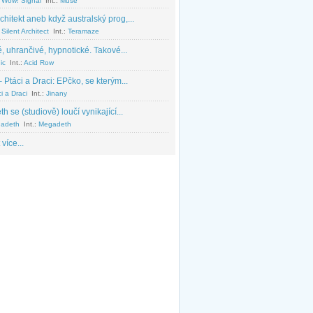
 Wow! Signal
Int.:
Muse
chitekt aneb když australský prog,...
Silent Architect
Int.:
Teramaze
, uhrančivé, hypnotické. Takové...
ic
Int.:
Acid Row
 Ptáci a Draci: EPčko, se kterým...
i a Draci
Int.:
Jinany
 se (studiově) loučí vynikající...
adeth
Int.:
Megadeth
 více...