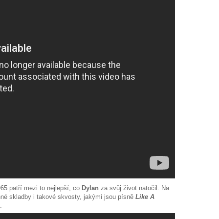
65 patří mezi to nejlepší, co
Dylan
za svůj život natočil. Na
né skladby i takové skvosty, jakými jsou písně
Like A
.