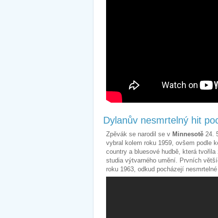
Dylanův nesmrtelný hit poc
Zpěvák se narodil se v
Minnesotě
24. 
vybral kolem roku 1959, ovšem podle koh
country a bluesové hudbě, která tvořila 
studia výtvarného umění. Prvních vět
roku 1963, odkud pocházejí nesmrteln