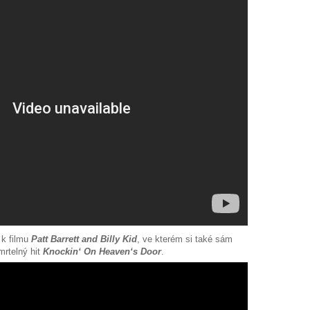
 k filmu
Patt Barrett and Billy Kid
, ve kterém si také sám
mrtelný hit
Knockin‘ On Heaven‘s Door
.