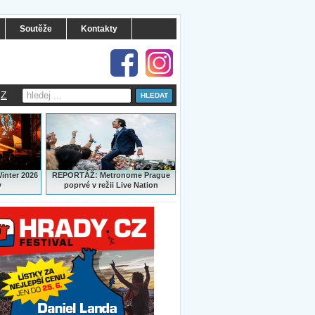
Soutěže
Kontakty
Z
:
Winter 2026
REPORTÁŽ
Metronome Prague
y
poprvé v režii Live Nation