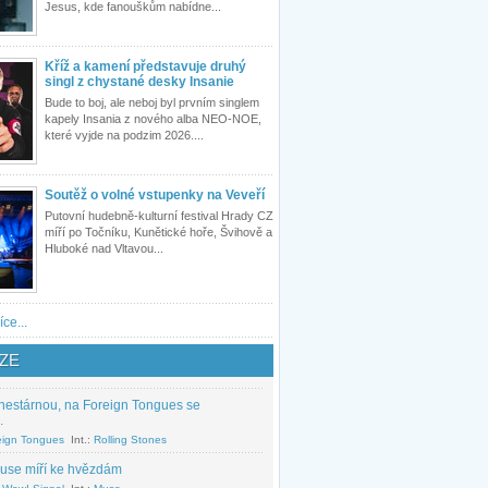
Jesus, kde fanouškům nabídne...
Kříž a kamení představuje druhý
singl z chystané desky Insanie
Bude to boj, ale neboj byl prvním singlem
kapely Insania z nového alba NEO-NOE,
které vyjde na podzim 2026....
Soutěž o volné vstupenky na Veveří
Putovní hudebně-kulturní festival Hrady CZ
míří po Točníku, Kunětické hoře, Švihově a
Hluboké nad Vltavou...
íce...
ZE
nestárnou, na Foreign Tongues se
.
eign Tongues
Int.:
Rolling Stones
use míří ke hvězdám