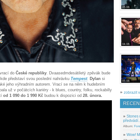
05.08.
04.08.
vrací do
České republiky
. Dvaasedmdesátiletý zpěvák bude
 kde představí svou poslední nahrávku
Tempest
.
Dylan
si
05.08.
aké jeho výhradním autorem. Vrací se na něm k hudebním
ala už v počátcích kariéry - k blues, country, folku, rockabilly
»
zobrazit v
tí
od 1 090 do 1 990 Kč
budou k dispozici od
28. února.
RECEN
»
Stones 
předvádí..
Album:
For
»
Wow! M