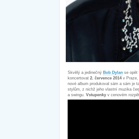
Skvělý a jedinečný
Bob Dylan
se opět 
koncertovat
2. července 2014
v Praze,
nové album produkoval sám a sám je t
stylům, z nichž jeho vlastní muzika čerp
a swingu.
Vstupenky
v cenovém rozpě