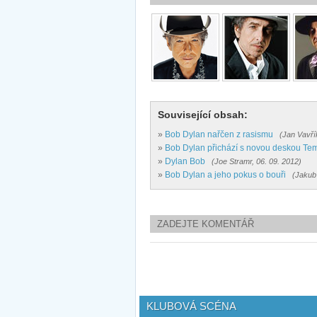
Související obsah:
»
Bob Dylan nařčen z rasismu
(Jan Vavří
»
Bob Dylan přichází s novou deskou Temp
»
Dylan Bob
(Joe Stramr, 06. 09. 2012)
»
Bob Dylan a jeho pokus o bouři
(Jakub
ZADEJTE KOMENTÁŘ
KLUBOVÁ SCÉNA