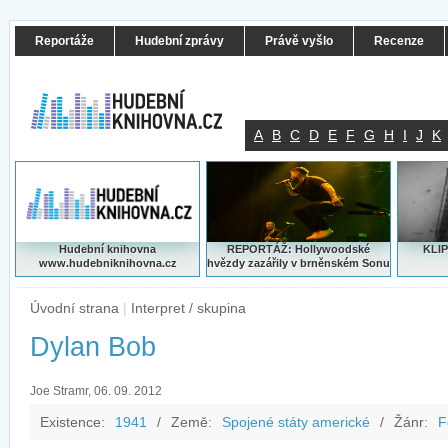
Reportáže
Hudební zprávy
Právě vyšlo
Recenze
A
B
C
D
E
F
G
H
I
J
K
Hudební knihovna
REPORTÁŽ: Hollywoodské
KLIP
www.hudebniknihovna.cz
hvězdy zazářily v brněnském Sonu
Úvodní strana
|
Interpret / skupina
Dylan Bob
Joe Stramr, 06. 09. 2012
Existence:
1941
/
Země:
Spojené státy americké
/
Žánr:
F