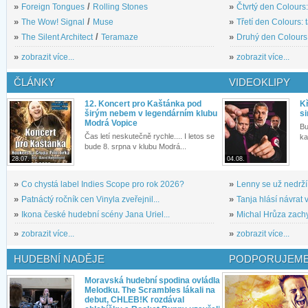
»
Foreign Tongues
/
Rolling Stones
»
Čtvrtý den Colours:
»
The Wow! Signal
/
Muse
»
Třetí den Colours: 
»
The Silent Architect
/
Teramaze
»
Druhý den Colours: 
»
zobrazit více...
»
zobrazit více...
ČLÁNKY
VIDEOKLIPY
12. Koncert pro Kaštánka pod
Kř
širým nebem v legendárním klubu
si
Modrá Vopice
Bu
Čas letí neskutečně rychle.... I letos se
ka
bude 8. srpna v klubu Modrá...
28.07.
04.08.
»
Co chystá label Indies Scope pro rok 2026?
»
Lenny se už nedrží
»
Patnáctý ročník cen Vinyla zveřejnil...
»
Tanja hlásí návrat v
»
Ikona české hudební scény Jana Uriel...
»
Michal Hrůza zachyc
»
zobrazit více...
»
zobrazit více...
HUDEBNÍ NADĚJE
PODPORUJEME
Moravská hudební spodina ovládla
Melodku. The Scrambles lákali na
debut, CHLEB!K rozdával