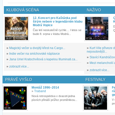
KLUBOVÁ SCÉNA
NAŽIVO
12. Koncert pro Kaštánka pod
Q
širým nebem v legendárním klubu
K
Modrá Vopice
D
Čas letí neskutečně rychle.... I letos se
Q
bude 8. srpna v klubu Modrá...
28.07.
07.08.
»
Magický večer a dvojitý křest na Cargo...
»
Kurt Vile přiveze
nejosobnější...
»
Indie večer na smíchovské náplavce
»
Slavící Kandráčov
»
Jana Uriel Kratochvílová s kapelou Illuminati.ca...
»
Mezi melancholií a
»
zobrazit více...
»
zobrazit více...
PRÁVĚ VYŠLO
FESTIVALY
Montáž 1996–2014
Fe
»
Traband
rů
g
Nová retrospektiva v dvaceti jedna
V 
písních přináší průřez proměnlivou...
pr
02.08.
02.08.