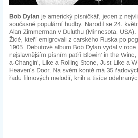
Bob Dylan
je americký písničkář, jeden z nejvl
současné populární hudby. Narodil se 24. květ
Alan Zimmerman v Duluthu (Minnesota, USA). J
Židé, kteří emigrovali z carského Ruska po po
1905. Debutové album Bob Dylan vydal v roce 
nejslavnějším písním patří Blowin' in the Wind
a-Changin', Like a Rolling Stone, Just Like a 
Heaven's Door. Na svém kontě má 35 řadových
řadu filmových melodií, knih a tisíce odehraný