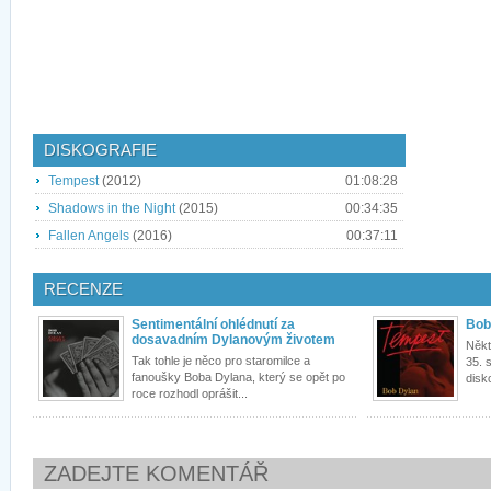
DISKOGRAFIE
Tempest
(2012)
01:08:28
Shadows in the Night
(2015)
00:34:35
Fallen Angels
(2016)
00:37:11
RECENZE
Sentimentální ohlédnutí za
Bob
dosavadním Dylanovým životem
Někte
Tak tohle je něco pro staromilce a
35. 
fanoušky Boba Dylana, který se opět po
disko
roce rozhodl oprášit...
ZADEJTE KOMENTÁŘ