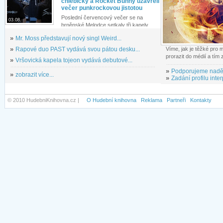
chlebíčky a Rocket Bunny uzavřeli
večer punkrockovou jistotou
Poslední červencový večer se na
03.08.
brněnské Melodce setkaly tři kapely...
»
Mr. Moss představují nový singl Weird...
»
Rapové duo PAST vydává svou pátou desku...
Víme, jak je těžké pro
prorazit do médií a tím
»
Vršovická kapela tojeon vydává debutové...
»
Podporujeme nadě
»
zobrazit více...
»
Zadání profilu inter
© 2010 HudebniKnihovna.cz |
O Hudební knihovna
Reklama
Partneři
Kontakty